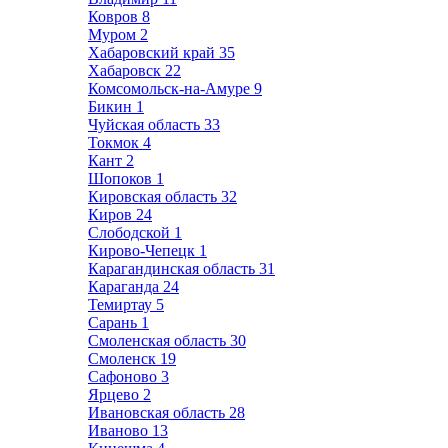
Ковров
8
Муром
2
Хабаровский край
35
Хабаровск
22
Комсомольск-на-Амуре
9
Бикин
1
Чуйская область
33
Токмок
4
Кант
2
Шопоков
1
Кировская область
32
Киров
24
Слободской
1
Кирово-Чепецк
1
Карагандинская область
31
Караганда
24
Темиртау
5
Сарань
1
Смоленская область
30
Смоленск
19
Сафоново
3
Ярцево
2
Ивановская область
28
Иваново
13