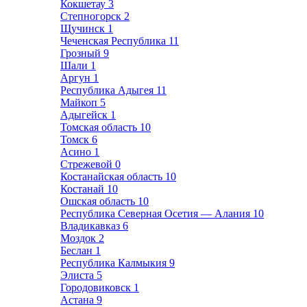
Кокшетау
3
Степногорск
2
Щучинск
1
Чеченская Республика
11
Грозный
9
Шали
1
Аргун
1
Республика Адыгея
11
Майкоп
5
Адыгейск
1
Томская область
10
Томск
6
Асино
1
Стрежевой
0
Костанайская область
10
Костанай
10
Ошская область
10
Республика Северная Осетия — Алания
10
Владикавказ
6
Моздок
2
Беслан
1
Республика Калмыкия
9
Элиста
5
Городовиковск
1
Астана
9