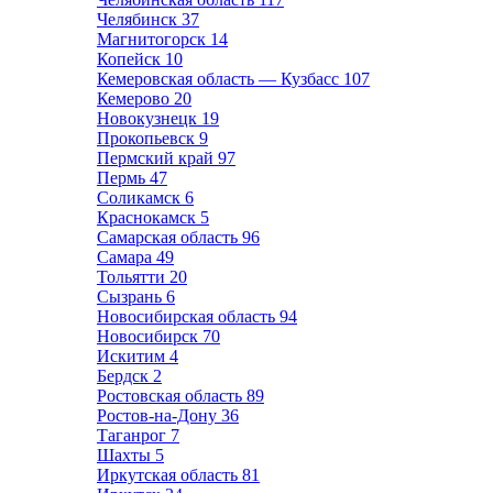
Челябинск
37
Магнитогорск
14
Копейск
10
Кемеровская область — Кузбасс
107
Кемерово
20
Новокузнецк
19
Прокопьевск
9
Пермский край
97
Пермь
47
Соликамск
6
Краснокамск
5
Самарская область
96
Самара
49
Тольятти
20
Сызрань
6
Новосибирская область
94
Новосибирск
70
Искитим
4
Бердск
2
Ростовская область
89
Ростов-на-Дону
36
Таганрог
7
Шахты
5
Иркутская область
81