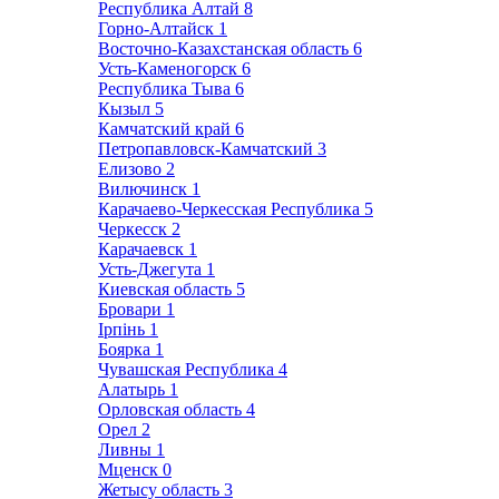
Республика Алтай
8
Горно-Алтайск
1
Восточно-Казахстанская область
6
Усть-Каменогорск
6
Республика Тыва
6
Кызыл
5
Камчатский край
6
Петропавловск-Камчатский
3
Елизово
2
Вилючинск
1
Карачаево-Черкесская Республика
5
Черкесск
2
Карачаевск
1
Усть-Джегута
1
Киевская область
5
Бровари
1
Ірпінь
1
Боярка
1
Чувашская Республика
4
Алатырь
1
Орловская область
4
Орел
2
Ливны
1
Мценск
0
Жетысу область
3