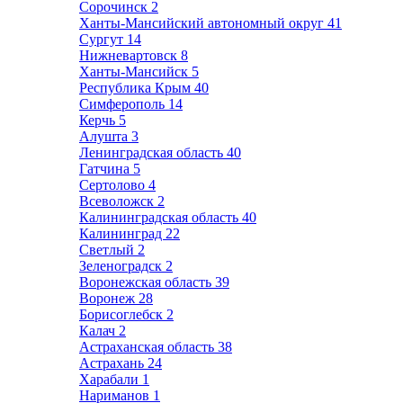
Сорочинск
2
Ханты-Мансийский автономный округ
41
Сургут
14
Нижневартовск
8
Ханты-Мансийск
5
Республика Крым
40
Симферополь
14
Керчь
5
Алушта
3
Ленинградская область
40
Гатчина
5
Сертолово
4
Всеволожск
2
Калининградская область
40
Калининград
22
Светлый
2
Зеленоградск
2
Воронежская область
39
Воронеж
28
Борисоглебск
2
Калач
2
Астраханская область
38
Астрахань
24
Харабали
1
Нариманов
1