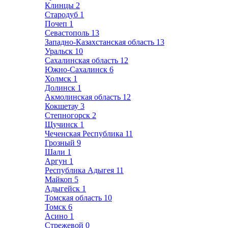
Клинцы
2
Стародуб
1
Почеп
1
Севастополь
13
Западно-Казахстанская область
13
Уральск
10
Сахалинская область
12
Южно-Сахалинск
6
Холмск
1
Долинск
1
Акмолинская область
12
Кокшетау
3
Степногорск
2
Щучинск
1
Чеченская Республика
11
Грозный
9
Шали
1
Аргун
1
Республика Адыгея
11
Майкоп
5
Адыгейск
1
Томская область
10
Томск
6
Асино
1
Стрежевой
0