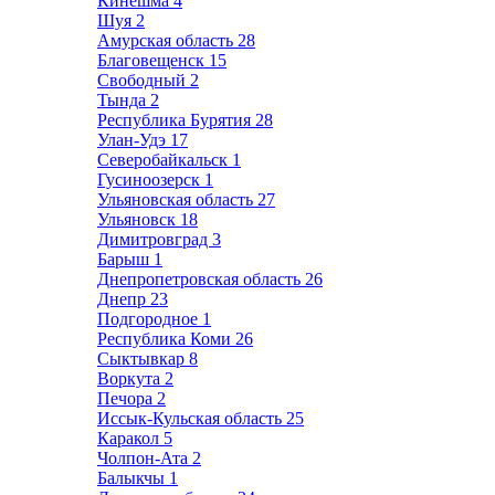
Кинешма
4
Шуя
2
Амурская область
28
Благовещенск
15
Свободный
2
Тында
2
Республика Бурятия
28
Улан-Удэ
17
Северобайкальск
1
Гусиноозерск
1
Ульяновская область
27
Ульяновск
18
Димитровград
3
Барыш
1
Днепропетровская область
26
Днепр
23
Подгородное
1
Республика Коми
26
Сыктывкар
8
Воркута
2
Печора
2
Иссык-Кульская область
25
Каракол
5
Чолпон-Ата
2
Балыкчы
1