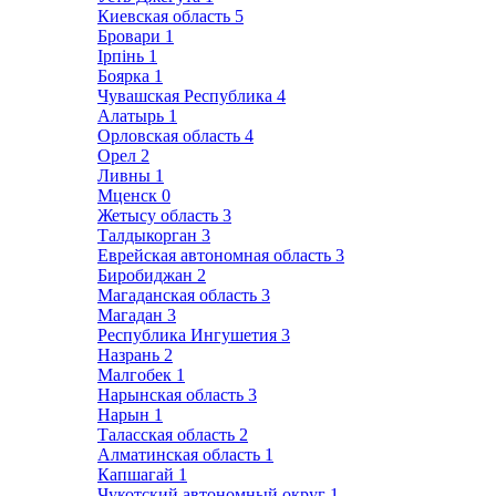
Киевская область
5
Бровари
1
Ірпінь
1
Боярка
1
Чувашская Республика
4
Алатырь
1
Орловская область
4
Орел
2
Ливны
1
Мценск
0
Жетысу область
3
Талдыкорган
3
Еврейская автономная область
3
Биробиджан
2
Магаданская область
3
Магадан
3
Республика Ингушетия
3
Назрань
2
Малгобек
1
Нарынская область
3
Нарын
1
Таласская область
2
Алматинская область
1
Капшагай
1
Чукотский автономный округ
1