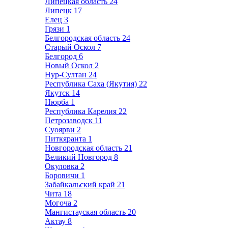
Липецкая область
24
Липецк
17
Елец
3
Грязи
1
Белгородская область
24
Старый Оскол
7
Белгород
6
Новый Оскол
2
Нур-Султан
24
Республика Саха (Якутия)
22
Якутск
14
Нюрба
1
Республика Карелия
22
Петрозаводск
11
Суоярви
2
Питкяранта
1
Новгородская область
21
Великий Новгород
8
Окуловка
2
Боровичи
1
Забайкальский край
21
Чита
18
Могоча
2
Мангистауская область
20
Актау
8