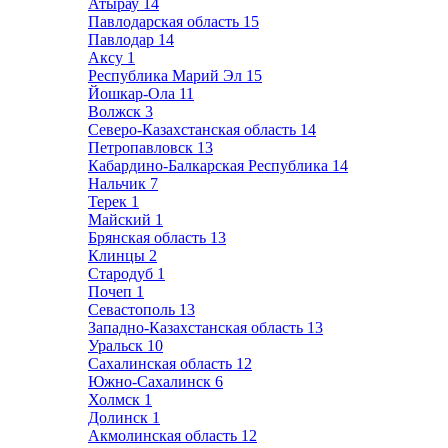
Атырау
14
Павлодарская область
15
Павлодар
14
Аксу
1
Республика Марий Эл
15
Йошкар-Ола
11
Волжск
3
Северо-Казахстанская область
14
Петропавловск
13
Кабардино-Балкарская Республика
14
Нальчик
7
Терек
1
Майский
1
Брянская область
13
Клинцы
2
Стародуб
1
Почеп
1
Севастополь
13
Западно-Казахстанская область
13
Уральск
10
Сахалинская область
12
Южно-Сахалинск
6
Холмск
1
Долинск
1
Акмолинская область
12