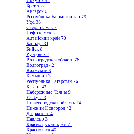
Иркутск
34
Братск
8
Ангарск
6
Республика Башкортостан
79
Уфа
36
Стерлитамак
7
Нефтекамск
3
Алтайский край
78
Барнаул
31
Бийск
8
Рубцовск
7
Волгоградская область
76
Волгоград
42
Волжский
9
Камышин
3
Республика Татарстан
76
Казань
43
Набережные Челны
9
Елабуга
3
Нижегородская область
74
Нижний Новгород
42
Дзержинск
4
Павлово
3
Красноярский край
71
Красноярск
40