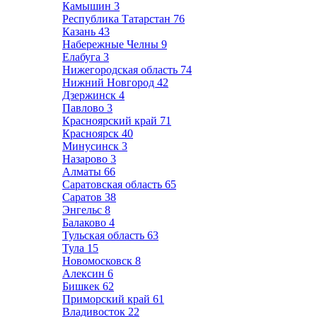
Камышин
3
Республика Татарстан
76
Казань
43
Набережные Челны
9
Елабуга
3
Нижегородская область
74
Нижний Новгород
42
Дзержинск
4
Павлово
3
Красноярский край
71
Красноярск
40
Минусинск
3
Назарово
3
Алматы
66
Саратовская область
65
Саратов
38
Энгельс
8
Балаково
4
Тульская область
63
Тула
15
Новомосковск
8
Алексин
6
Бишкек
62
Приморский край
61
Владивосток
22