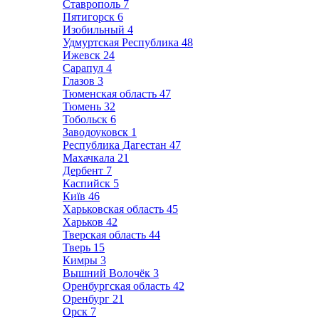
Ставрополь
7
Пятигорск
6
Изобильный
4
Удмуртская Республика
48
Ижевск
24
Сарапул
4
Глазов
3
Тюменская область
47
Тюмень
32
Тобольск
6
Заводоуковск
1
Республика Дагестан
47
Махачкала
21
Дербент
7
Каспийск
5
Київ
46
Харьковская область
45
Харьков
42
Тверская область
44
Тверь
15
Кимры
3
Вышний Волочёк
3
Оренбургская область
42
Оренбург
21
Орск
7