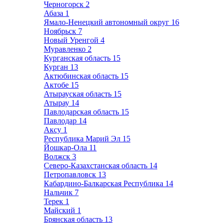
Черногорск
2
Абаза
1
Ямало-Ненецкий автономный округ
16
Ноябрьск
7
Новый Уренгой
4
Муравленко
2
Курганская область
15
Курган
13
Актюбинская область
15
Актобе
15
Атырауская область
15
Атырау
14
Павлодарская область
15
Павлодар
14
Аксу
1
Республика Марий Эл
15
Йошкар-Ола
11
Волжск
3
Северо-Казахстанская область
14
Петропавловск
13
Кабардино-Балкарская Республика
14
Нальчик
7
Терек
1
Майский
1
Брянская область
13