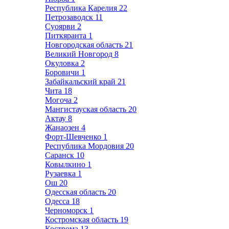
Республика Карелия
22
Петрозаводск
11
Суоярви
2
Питкяранта
1
Новгородская область
21
Великий Новгород
8
Окуловка
2
Боровичи
1
Забайкальский край
21
Чита
18
Могоча
2
Мангистауская область
20
Актау
8
Жанаозен
4
Форт-Шевченко
1
Республика Мордовия
20
Саранск
10
Ковылкино
1
Рузаевка
1
Ош
20
Одесская область
20
Одесса
18
Черноморск
1
Костромская область
19
Кострома
13