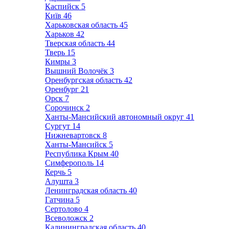
Каспийск
5
Київ
46
Харьковская область
45
Харьков
42
Тверская область
44
Тверь
15
Кимры
3
Вышний Волочёк
3
Оренбургская область
42
Оренбург
21
Орск
7
Сорочинск
2
Ханты-Мансийский автономный округ
41
Сургут
14
Нижневартовск
8
Ханты-Мансийск
5
Республика Крым
40
Симферополь
14
Керчь
5
Алушта
3
Ленинградская область
40
Гатчина
5
Сертолово
4
Всеволожск
2
Калининградская область
40