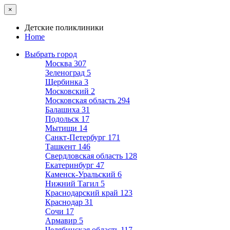
×
Детские поликлиники
Home
Выбрать город
Москва
307
Зеленоград
5
Щербинка
3
Московский
2
Московская область
294
Балашиха
31
Подольск
17
Мытищи
14
Санкт-Петербург
171
Ташкент
146
Свердловская область
128
Екатеринбург
47
Каменск-Уральский
6
Нижний Тагил
5
Краснодарский край
123
Краснодар
31
Сочи
17
Армавир
5
Челябинская область
117