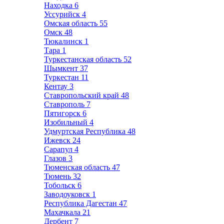
Находка
6
Уссурийск
4
Омская область
55
Омск
48
Тюкалинск
1
Тара
1
Туркестанская область
52
Шымкент
37
Туркестан
11
Кентау
3
Ставропольский край
48
Ставрополь
7
Пятигорск
6
Изобильный
4
Удмуртская Республика
48
Ижевск
24
Сарапул
4
Глазов
3
Тюменская область
47
Тюмень
32
Тобольск
6
Заводоуковск
1
Республика Дагестан
47
Махачкала
21
Дербент
7