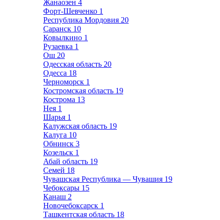
Жанаозен
4
Форт-Шевченко
1
Республика Мордовия
20
Саранск
10
Ковылкино
1
Рузаевка
1
Ош
20
Одесская область
20
Одесса
18
Черноморск
1
Костромская область
19
Кострома
13
Нея
1
Шарья
1
Калужская область
19
Калуга
10
Обнинск
3
Козельск
1
Абай область
19
Семей
18
Чувашская Республика — Чувашия
19
Чебоксары
15
Канаш
2
Новочебоксарск
1
Ташкентская область
18