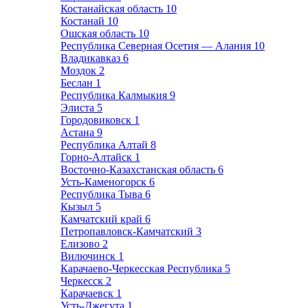
Костанайская область
10
Костанай
10
Ошская область
10
Республика Северная Осетия — Алания
10
Владикавказ
6
Моздок
2
Беслан
1
Республика Калмыкия
9
Элиста
5
Городовиковск
1
Астана
9
Республика Алтай
8
Горно-Алтайск
1
Восточно-Казахстанская область
6
Усть-Каменогорск
6
Республика Тыва
6
Кызыл
5
Камчатский край
6
Петропавловск-Камчатский
3
Елизово
2
Вилючинск
1
Карачаево-Черкесская Республика
5
Черкесск
2
Карачаевск
1
Усть-Джегута
1