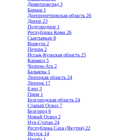
Димитровград
3
Барыш
1
Днепропетровская область
26
Днепр
23
Подгородное
1
Республика Коми
26
Сыктывкар
8
Воркута
2
Печора
2
Иссык-Кульская область
25
Каракол
5
Чолпон-Ата
2
Балыкчы
1
Липецкая область
24
Липецк
17
Елец
3
Грязи
1
Белгородская область
24
Старый Оскол
7
Белгород
6
Новый Оскол
2
Нур-Султан
24
Республика Саха (Якутия)
22
Якутск
14
Нюрба
1