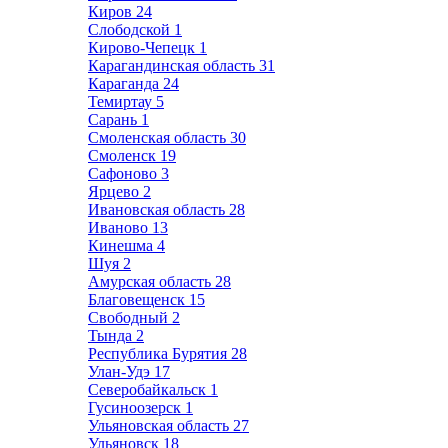
Киров
24
Слободской
1
Кирово-Чепецк
1
Карагандинская область
31
Караганда
24
Темиртау
5
Сарань
1
Смоленская область
30
Смоленск
19
Сафоново
3
Ярцево
2
Ивановская область
28
Иваново
13
Кинешма
4
Шуя
2
Амурская область
28
Благовещенск
15
Свободный
2
Тында
2
Республика Бурятия
28
Улан-Удэ
17
Северобайкальск
1
Гусиноозерск
1
Ульяновская область
27
Ульяновск
18