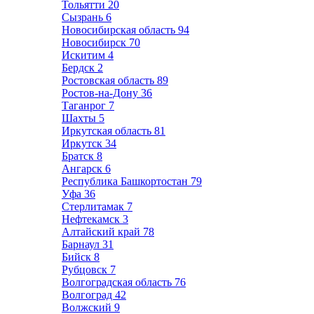
Тольятти
20
Сызрань
6
Новосибирская область
94
Новосибирск
70
Искитим
4
Бердск
2
Ростовская область
89
Ростов-на-Дону
36
Таганрог
7
Шахты
5
Иркутская область
81
Иркутск
34
Братск
8
Ангарск
6
Республика Башкортостан
79
Уфа
36
Стерлитамак
7
Нефтекамск
3
Алтайский край
78
Барнаул
31
Бийск
8
Рубцовск
7
Волгоградская область
76
Волгоград
42
Волжский
9