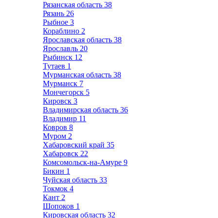
Рязанская область
38
Рязань
26
Рыбное
3
Кораблино
2
Ярославская область
38
Ярославль
20
Рыбинск
12
Тутаев
1
Мурманская область
38
Мурманск
7
Мончегорск
5
Кировск
3
Владимирская область
36
Владимир
11
Ковров
8
Муром
2
Хабаровский край
35
Хабаровск
22
Комсомольск-на-Амуре
9
Бикин
1
Чуйская область
33
Токмок
4
Кант
2
Шопоков
1
Кировская область
32