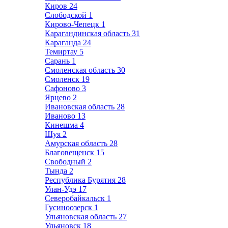
Киров
24
Слободской
1
Кирово-Чепецк
1
Карагандинская область
31
Караганда
24
Темиртау
5
Сарань
1
Смоленская область
30
Смоленск
19
Сафоново
3
Ярцево
2
Ивановская область
28
Иваново
13
Кинешма
4
Шуя
2
Амурская область
28
Благовещенск
15
Свободный
2
Тында
2
Республика Бурятия
28
Улан-Удэ
17
Северобайкальск
1
Гусиноозерск
1
Ульяновская область
27
Ульяновск
18