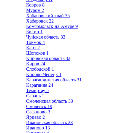
Ковров
8
Муром
2
Хабаровский край
35
Хабаровск
22
Комсомольск-на-Амуре
9
Бикин
1
Чуйская область
33
Токмок
4
Кант
2
Шопоков
1
Кировская область
32
Киров
24
Слободской
1
Кирово-Чепецк
1
Карагандинская область
31
Караганда
24
Темиртау
5
Сарань
1
Смоленская область
30
Смоленск
19
Сафоново
3
Ярцево
2
Ивановская область
28
Иваново
13