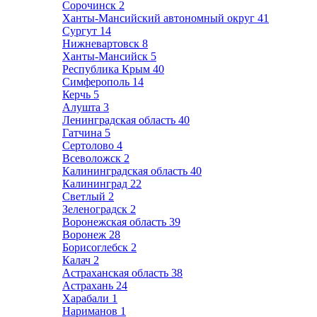
Сорочинск
2
Ханты-Мансийский автономный округ
41
Сургут
14
Нижневартовск
8
Ханты-Мансийск
5
Республика Крым
40
Симферополь
14
Керчь
5
Алушта
3
Ленинградская область
40
Гатчина
5
Сертолово
4
Всеволожск
2
Калининградская область
40
Калининград
22
Светлый
2
Зеленоградск
2
Воронежская область
39
Воронеж
28
Борисоглебск
2
Калач
2
Астраханская область
38
Астрахань
24
Харабали
1
Нариманов
1