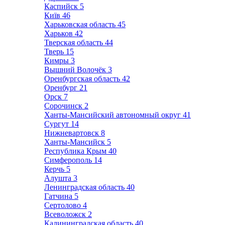
Каспийск
5
Київ
46
Харьковская область
45
Харьков
42
Тверская область
44
Тверь
15
Кимры
3
Вышний Волочёк
3
Оренбургская область
42
Оренбург
21
Орск
7
Сорочинск
2
Ханты-Мансийский автономный округ
41
Сургут
14
Нижневартовск
8
Ханты-Мансийск
5
Республика Крым
40
Симферополь
14
Керчь
5
Алушта
3
Ленинградская область
40
Гатчина
5
Сертолово
4
Всеволожск
2
Калининградская область
40