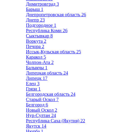
Димитровград
3
Барыш
1
Днепропетровская область
26
Днепр
23
Подгородное
1
Республика Коми
26
Сыктывкар
8
Воркута
2
Печора
2
Иссык-Кульская область
25
Каракол
5
Чолпон-Ата
2
Балыкчы
1
Липецкая область
24
Липецк
17
Елец
3
Грязи
1
Белгородская область
24
Старый Оскол
7
Белгород
6
Новый Оскол
2
Нур-Султан
24
Республика Саха (Якутия)
22
Якутск
14
Нюрба
1