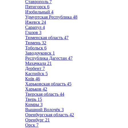
Ставрополь
7
Пятигорск
6
Изобильный
4
Удмуртская Республика
48
Ижевск
24
Сарапул
4
Глазов
3
Тюменская область
47
Тюмень
32
Тобольск
6
Заводоуковск
1
Республика Дагестан
47
Махачкала
21
Дербент
7
Каспийск
5
Київ
46
Харьковская область
45
Харьков
42
Тверская область
44
Тверь
15
Кимры
3
Вышний Волочёк
3
Оренбургская область
42
Оренбург
21
Орск
7