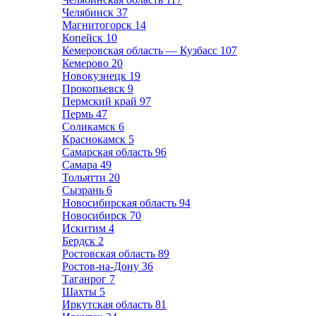
Челябинск
37
Магнитогорск
14
Копейск
10
Кемеровская область — Кузбасс
107
Кемерово
20
Новокузнецк
19
Прокопьевск
9
Пермский край
97
Пермь
47
Соликамск
6
Краснокамск
5
Самарская область
96
Самара
49
Тольятти
20
Сызрань
6
Новосибирская область
94
Новосибирск
70
Искитим
4
Бердск
2
Ростовская область
89
Ростов-на-Дону
36
Таганрог
7
Шахты
5
Иркутская область
81