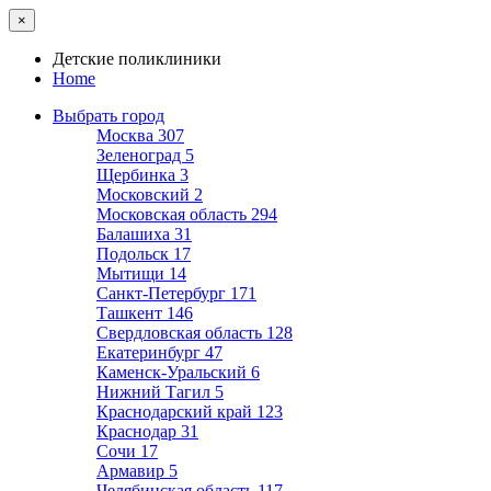
×
Детские поликлиники
Home
Выбрать город
Москва
307
Зеленоград
5
Щербинка
3
Московский
2
Московская область
294
Балашиха
31
Подольск
17
Мытищи
14
Санкт-Петербург
171
Ташкент
146
Свердловская область
128
Екатеринбург
47
Каменск-Уральский
6
Нижний Тагил
5
Краснодарский край
123
Краснодар
31
Сочи
17
Армавир
5
Челябинская область
117