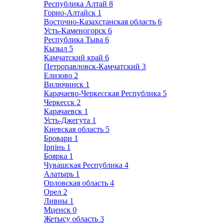
Республика Алтай
8
Горно-Алтайск
1
Восточно-Казахстанская область
6
Усть-Каменогорск
6
Республика Тыва
6
Кызыл
5
Камчатский край
6
Петропавловск-Камчатский
3
Елизово
2
Вилючинск
1
Карачаево-Черкесская Республика
5
Черкесск
2
Карачаевск
1
Усть-Джегута
1
Киевская область
5
Бровари
1
Ірпінь
1
Боярка
1
Чувашская Республика
4
Алатырь
1
Орловская область
4
Орел
2
Ливны
1
Мценск
0
Жетысу область
3