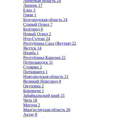
Липецкая область
24
Липецк
17
Елец
3
Грязи
1
Белгородская область
24
Старый Оскол
7
Белгород
6
Новый Оскол
2
Нур-Султан
24
Республика Саха (Якутия)
22
Якутск
14
Нюрба
1
Республика Карелия
22
Петрозаводск
11
Суоярви
2
Питкяранта
1
Новгородская область
21
Великий Новгород
8
Окуловка
2
Боровичи
1
Забайкальский край
21
Чита
18
Могоча
2
Мангистауская область
20
Актау
8