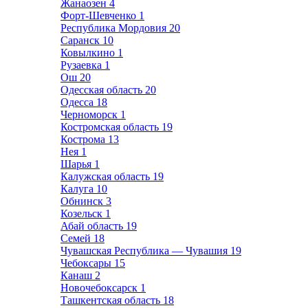
Жанаозен
4
Форт-Шевченко
1
Республика Мордовия
20
Саранск
10
Ковылкино
1
Рузаевка
1
Ош
20
Одесская область
20
Одесса
18
Черноморск
1
Костромская область
19
Кострома
13
Нея
1
Шарья
1
Калужская область
19
Калуга
10
Обнинск
3
Козельск
1
Абай область
19
Семей
18
Чувашская Республика — Чувашия
19
Чебоксары
15
Канаш
2
Новочебоксарск
1
Ташкентская область
18