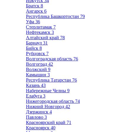
Иркутск
34
Братск
8
Ангарск
6
Республика Башкортостан
79
Уфа
36
Стерлитамак
7
Нефтекамск
3
Алтайский край
78
Барнаул
31
Бийск
8
Рубцовск
7
Волгоградская область
76
Волгоград
42
Волжский
9
Камышин
3
Республика Татарстан
76
Казань
43
Набережные Челны
9
Елабуга
3
Нижегородская область
74
Нижний Новгород
42
Дзержинск
4
Павлово
3
Красноярский край
71
Красноярск
40