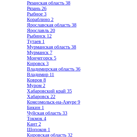
Рязанская область
38
Рязань
26
Рыбное
3
Кораблино
2
Ярославская область
38
Ярославль
20
Рыбинск
12
Тутаев
1
Мурманская область
38
Мурманск
7
Мончегорск
5
Кировск
3
Владимирская область
36
Владимир
11
Ковров
8
Муром
2
Хабаровский край
35
Хабаровск
22
Комсомольск-на-Амуре
9
Бикин
1
Чуйская область
33
Токмок
4
Кант
2
Шопоков
1
Кировская область
32