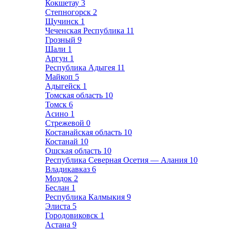
Кокшетау
3
Степногорск
2
Щучинск
1
Чеченская Республика
11
Грозный
9
Шали
1
Аргун
1
Республика Адыгея
11
Майкоп
5
Адыгейск
1
Томская область
10
Томск
6
Асино
1
Стрежевой
0
Костанайская область
10
Костанай
10
Ошская область
10
Республика Северная Осетия — Алания
10
Владикавказ
6
Моздок
2
Беслан
1
Республика Калмыкия
9
Элиста
5
Городовиковск
1
Астана
9