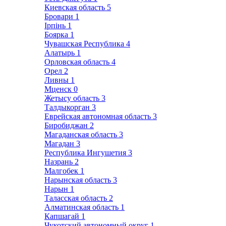
Киевская область
5
Бровари
1
Ірпінь
1
Боярка
1
Чувашская Республика
4
Алатырь
1
Орловская область
4
Орел
2
Ливны
1
Мценск
0
Жетысу область
3
Талдыкорган
3
Еврейская автономная область
3
Биробиджан
2
Магаданская область
3
Магадан
3
Республика Ингушетия
3
Назрань
2
Малгобек
1
Нарынская область
3
Нарын
1
Таласская область
2
Алматинская область
1
Капшагай
1
Чукотский автономный округ
1