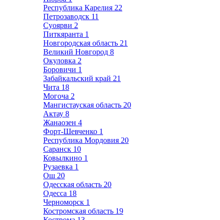
Республика Карелия
22
Петрозаводск
11
Суоярви
2
Питкяранта
1
Новгородская область
21
Великий Новгород
8
Окуловка
2
Боровичи
1
Забайкальский край
21
Чита
18
Могоча
2
Мангистауская область
20
Актау
8
Жанаозен
4
Форт-Шевченко
1
Республика Мордовия
20
Саранск
10
Ковылкино
1
Рузаевка
1
Ош
20
Одесская область
20
Одесса
18
Черноморск
1
Костромская область
19
Кострома
13