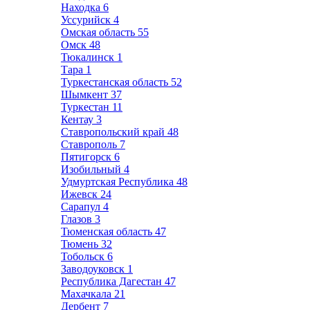
Находка
6
Уссурийск
4
Омская область
55
Омск
48
Тюкалинск
1
Тара
1
Туркестанская область
52
Шымкент
37
Туркестан
11
Кентау
3
Ставропольский край
48
Ставрополь
7
Пятигорск
6
Изобильный
4
Удмуртская Республика
48
Ижевск
24
Сарапул
4
Глазов
3
Тюменская область
47
Тюмень
32
Тобольск
6
Заводоуковск
1
Республика Дагестан
47
Махачкала
21
Дербент
7