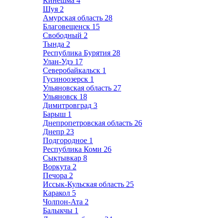
Кинешма
4
Шуя
2
Амурская область
28
Благовещенск
15
Свободный
2
Тында
2
Республика Бурятия
28
Улан-Удэ
17
Северобайкальск
1
Гусиноозерск
1
Ульяновская область
27
Ульяновск
18
Димитровград
3
Барыш
1
Днепропетровская область
26
Днепр
23
Подгородное
1
Республика Коми
26
Сыктывкар
8
Воркута
2
Печора
2
Иссык-Кульская область
25
Каракол
5
Чолпон-Ата
2
Балыкчы
1