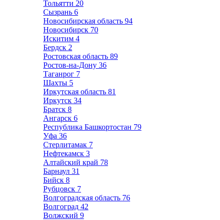
Тольятти
20
Сызрань
6
Новосибирская область
94
Новосибирск
70
Искитим
4
Бердск
2
Ростовская область
89
Ростов-на-Дону
36
Таганрог
7
Шахты
5
Иркутская область
81
Иркутск
34
Братск
8
Ангарск
6
Республика Башкортостан
79
Уфа
36
Стерлитамак
7
Нефтекамск
3
Алтайский край
78
Барнаул
31
Бийск
8
Рубцовск
7
Волгоградская область
76
Волгоград
42
Волжский
9