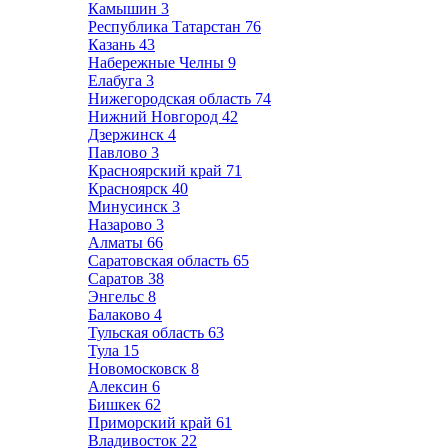
Камышин
3
Республика Татарстан
76
Казань
43
Набережные Челны
9
Елабуга
3
Нижегородская область
74
Нижний Новгород
42
Дзержинск
4
Павлово
3
Красноярский край
71
Красноярск
40
Минусинск
3
Назарово
3
Алматы
66
Саратовская область
65
Саратов
38
Энгельс
8
Балаково
4
Тульская область
63
Тула
15
Новомосковск
8
Алексин
6
Бишкек
62
Приморский край
61
Владивосток
22