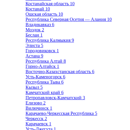
Костанайская область
10
Костанай
10
Ошская область
10
Республика Северная Осетия — Алания
10
Владикавказ
6
Моздок
2
Беслан
1
Республика Калмыкия
9
Элиста
5
Городовиковск
1
Астана
9
Республика Алтай
8
Горно-Алтайск
1
Восточно-Казахстанская область
6
Усть-Каменогорск
6
Республика Тыва
6
Кызыл
5
Камчатский край
6
Петропавловск-Камчатский
3
Елизово
2
Вилючинск
1
Карачаево-Черкесская Республика
5
Черкесск
2
Карачаевск
1
Усть-Джегута
1