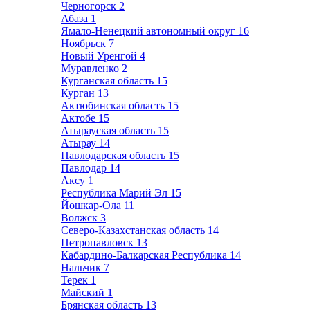
Черногорск
2
Абаза
1
Ямало-Ненецкий автономный округ
16
Ноябрьск
7
Новый Уренгой
4
Муравленко
2
Курганская область
15
Курган
13
Актюбинская область
15
Актобе
15
Атырауская область
15
Атырау
14
Павлодарская область
15
Павлодар
14
Аксу
1
Республика Марий Эл
15
Йошкар-Ола
11
Волжск
3
Северо-Казахстанская область
14
Петропавловск
13
Кабардино-Балкарская Республика
14
Нальчик
7
Терек
1
Майский
1
Брянская область
13