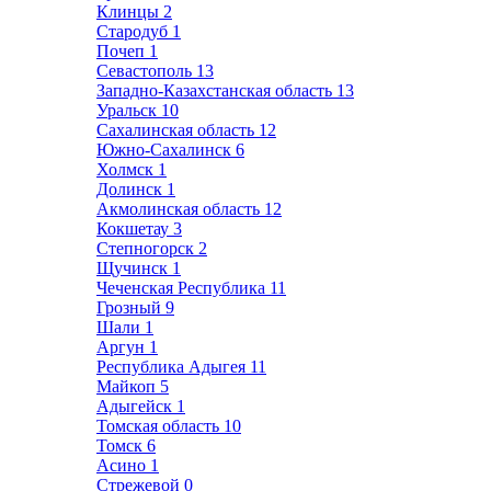
Клинцы
2
Стародуб
1
Почеп
1
Севастополь
13
Западно-Казахстанская область
13
Уральск
10
Сахалинская область
12
Южно-Сахалинск
6
Холмск
1
Долинск
1
Акмолинская область
12
Кокшетау
3
Степногорск
2
Щучинск
1
Чеченская Республика
11
Грозный
9
Шали
1
Аргун
1
Республика Адыгея
11
Майкоп
5
Адыгейск
1
Томская область
10
Томск
6
Асино
1
Стрежевой
0