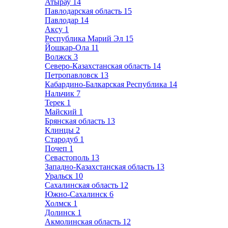
Атырау
14
Павлодарская область
15
Павлодар
14
Аксу
1
Республика Марий Эл
15
Йошкар-Ола
11
Волжск
3
Северо-Казахстанская область
14
Петропавловск
13
Кабардино-Балкарская Республика
14
Нальчик
7
Терек
1
Майский
1
Брянская область
13
Клинцы
2
Стародуб
1
Почеп
1
Севастополь
13
Западно-Казахстанская область
13
Уральск
10
Сахалинская область
12
Южно-Сахалинск
6
Холмск
1
Долинск
1
Акмолинская область
12