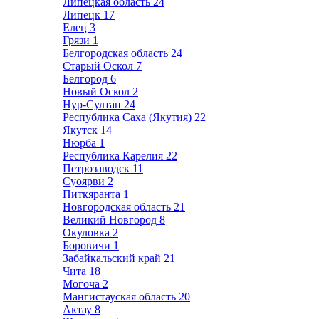
Липецкая область
24
Липецк
17
Елец
3
Грязи
1
Белгородская область
24
Старый Оскол
7
Белгород
6
Новый Оскол
2
Нур-Султан
24
Республика Саха (Якутия)
22
Якутск
14
Нюрба
1
Республика Карелия
22
Петрозаводск
11
Суоярви
2
Питкяранта
1
Новгородская область
21
Великий Новгород
8
Окуловка
2
Боровичи
1
Забайкальский край
21
Чита
18
Могоча
2
Мангистауская область
20
Актау
8