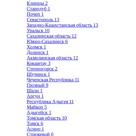
Клинцы
2
Стародуб
1
Почеп
1
Севастополь
13
Западно-Казахстанская область
13
Уральск
10
Сахалинская область
12
Южно-Сахалинск
6
Холмск
1
Долинск
1
Акмолинская область
12
Кокшетау
3
Степногорск
2
Щучинск
1
Чеченская Республика
11
Грозный
9
Шали
1
Аргун
1
Республика Адыгея
11
Майкоп
5
Адыгейск
1
Томская область
10
Томск
6
Асино
1
Стрежевой
0