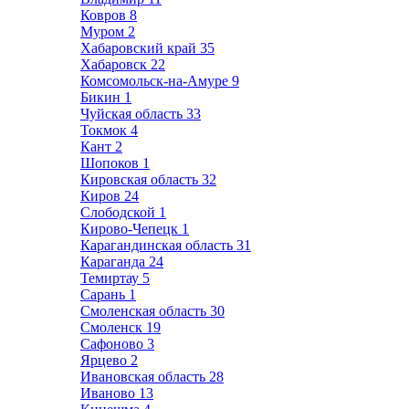
Ковров
8
Муром
2
Хабаровский край
35
Хабаровск
22
Комсомольск-на-Амуре
9
Бикин
1
Чуйская область
33
Токмок
4
Кант
2
Шопоков
1
Кировская область
32
Киров
24
Слободской
1
Кирово-Чепецк
1
Карагандинская область
31
Караганда
24
Темиртау
5
Сарань
1
Смоленская область
30
Смоленск
19
Сафоново
3
Ярцево
2
Ивановская область
28
Иваново
13