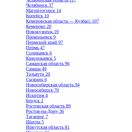
Челябинск
37
Магнитогорск
14
Копейск
10
Кемеровская область — Кузбасс
107
Кемерово
20
Новокузнецк
19
Прокопьевск
9
Пермский край
97
Пермь
47
Соликамск
6
Краснокамск
5
Самарская область
96
Самара
49
Тольятти
20
Сызрань
6
Новосибирская область
94
Новосибирск
70
Искитим
4
Бердск
2
Ростовская область
89
Ростов-на-Дону
36
Таганрог
7
Шахты
5
Иркутская область
81