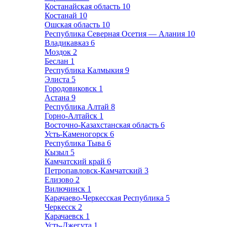
Костанайская область
10
Костанай
10
Ошская область
10
Республика Северная Осетия — Алания
10
Владикавказ
6
Моздок
2
Беслан
1
Республика Калмыкия
9
Элиста
5
Городовиковск
1
Астана
9
Республика Алтай
8
Горно-Алтайск
1
Восточно-Казахстанская область
6
Усть-Каменогорск
6
Республика Тыва
6
Кызыл
5
Камчатский край
6
Петропавловск-Камчатский
3
Елизово
2
Вилючинск
1
Карачаево-Черкесская Республика
5
Черкесск
2
Карачаевск
1
Усть-Джегута
1