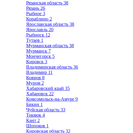
Рязанская область
38
Рязань
26
Рыбное
3
Кораблино
2
Ярославская область
38
Ярославль
20
Рыбинск
12
Тутаев
1
Мурманская область
38
Мурманск
7
Мончегорск
5
Кировск
3
Владимирская область
36
Владимир
11
Ковров
8
Муром
2
Хабаровский край
35
Хабаровск
22
Комсомольск-на-Амуре
9
Бикин
1
Чуйская область
33
Токмок
4
Кант
2
Шопоков
1
Кировская область
32