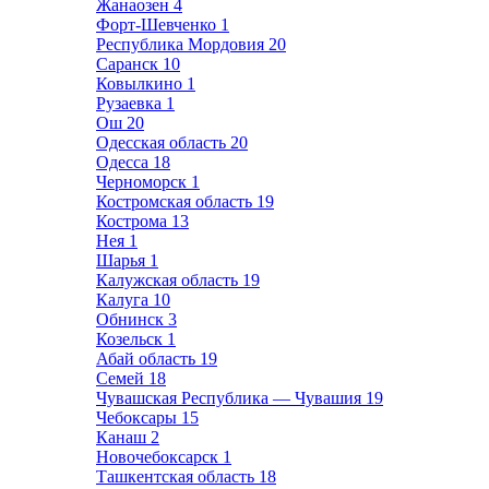
Жанаозен
4
Форт-Шевченко
1
Республика Мордовия
20
Саранск
10
Ковылкино
1
Рузаевка
1
Ош
20
Одесская область
20
Одесса
18
Черноморск
1
Костромская область
19
Кострома
13
Нея
1
Шарья
1
Калужская область
19
Калуга
10
Обнинск
3
Козельск
1
Абай область
19
Семей
18
Чувашская Республика — Чувашия
19
Чебоксары
15
Канаш
2
Новочебоксарск
1
Ташкентская область
18