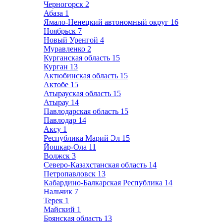
Черногорск
2
Абаза
1
Ямало-Ненецкий автономный округ
16
Ноябрьск
7
Новый Уренгой
4
Муравленко
2
Курганская область
15
Курган
13
Актюбинская область
15
Актобе
15
Атырауская область
15
Атырау
14
Павлодарская область
15
Павлодар
14
Аксу
1
Республика Марий Эл
15
Йошкар-Ола
11
Волжск
3
Северо-Казахстанская область
14
Петропавловск
13
Кабардино-Балкарская Республика
14
Нальчик
7
Терек
1
Майский
1
Брянская область
13