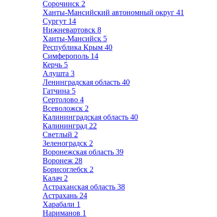
Сорочинск
2
Ханты-Мансийский автономный округ
41
Сургут
14
Нижневартовск
8
Ханты-Мансийск
5
Республика Крым
40
Симферополь
14
Керчь
5
Алушта
3
Ленинградская область
40
Гатчина
5
Сертолово
4
Всеволожск
2
Калининградская область
40
Калининград
22
Светлый
2
Зеленоградск
2
Воронежская область
39
Воронеж
28
Борисоглебск
2
Калач
2
Астраханская область
38
Астрахань
24
Харабали
1
Нариманов
1