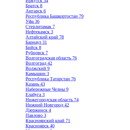
Иркутск
34
Братск
8
Ангарск
6
Республика Башкортостан
79
Уфа
36
Стерлитамак
7
Нефтекамск
3
Алтайский край
78
Барнаул
31
Бийск
8
Рубцовск
7
Волгоградская область
76
Волгоград
42
Волжский
9
Камышин
3
Республика Татарстан
76
Казань
43
Набережные Челны
9
Елабуга
3
Нижегородская область
74
Нижний Новгород
42
Дзержинск
4
Павлово
3
Красноярский край
71
Красноярск
40