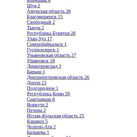
Кинешма
4
Шуя
2
Амурская область
28
Благовещенск
15
Свободный
2
Тында
2
Республика Бурятия
28
Улан-Удэ
17
Северобайкальск
1
Гусиноозерск
1
Ульяновская область
27
Ульяновск
18
Димитровград
3
Барыш
1
Днепропетровская область
26
Днепр
23
Подгородное
1
Республика Коми
26
Сыктывкар
8
Воркута
2
Печора
2
Иссык-Кульская область
25
Каракол
5
Чолпон-Ата
2
Балыкчы
1