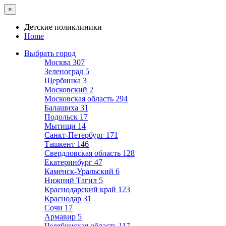
×
Детские поликлиники
Home
Выбрать город
Москва
307
Зеленоград
5
Щербинка
3
Московский
2
Московская область
294
Балашиха
31
Подольск
17
Мытищи
14
Санкт-Петербург
171
Ташкент
146
Свердловская область
128
Екатеринбург
47
Каменск-Уральский
6
Нижний Тагил
5
Краснодарский край
123
Краснодар
31
Сочи
17
Армавир
5
Челябинская область
117