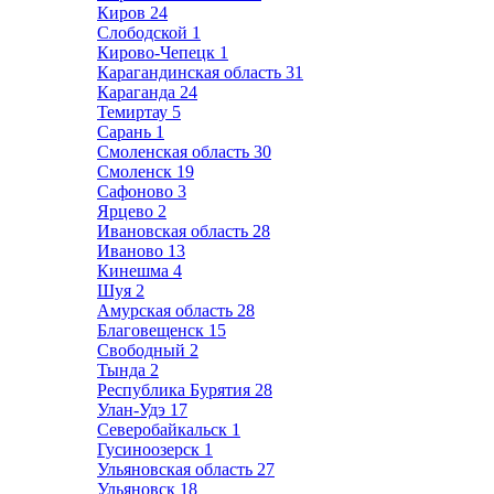
Киров
24
Слободской
1
Кирово-Чепецк
1
Карагандинская область
31
Караганда
24
Темиртау
5
Сарань
1
Смоленская область
30
Смоленск
19
Сафоново
3
Ярцево
2
Ивановская область
28
Иваново
13
Кинешма
4
Шуя
2
Амурская область
28
Благовещенск
15
Свободный
2
Тында
2
Республика Бурятия
28
Улан-Удэ
17
Северобайкальск
1
Гусиноозерск
1
Ульяновская область
27
Ульяновск
18