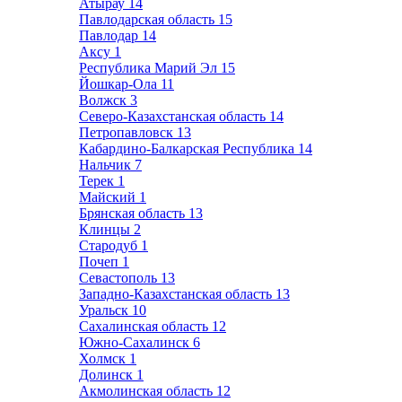
Атырау
14
Павлодарская область
15
Павлодар
14
Аксу
1
Республика Марий Эл
15
Йошкар-Ола
11
Волжск
3
Северо-Казахстанская область
14
Петропавловск
13
Кабардино-Балкарская Республика
14
Нальчик
7
Терек
1
Майский
1
Брянская область
13
Клинцы
2
Стародуб
1
Почеп
1
Севастополь
13
Западно-Казахстанская область
13
Уральск
10
Сахалинская область
12
Южно-Сахалинск
6
Холмск
1
Долинск
1
Акмолинская область
12