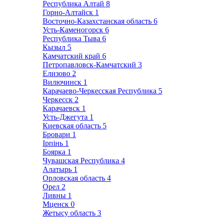
Республика Алтай
8
Горно-Алтайск
1
Восточно-Казахстанская область
6
Усть-Каменогорск
6
Республика Тыва
6
Кызыл
5
Камчатский край
6
Петропавловск-Камчатский
3
Елизово
2
Вилючинск
1
Карачаево-Черкесская Республика
5
Черкесск
2
Карачаевск
1
Усть-Джегута
1
Киевская область
5
Бровари
1
Ірпінь
1
Боярка
1
Чувашская Республика
4
Алатырь
1
Орловская область
4
Орел
2
Ливны
1
Мценск
0
Жетысу область
3