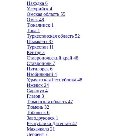
Находка
6
Уссурийск
4
Омская область
55
Омск
48
Тюкалинск
1
Тара
1
Туркестанская область
52
Шымкент
37
Туркестан
11
Кентау
3
Ставропольский край
48
Ставрополь
7
Пятигорск
6
Изобильный
4
Удмуртская Республика
48
Ижевск
24
Сарапул
4
Глазов
3
Тюменская область
47
Тюмень
32
Тобольск
6
Заводоуковск
1
Республика Дагестан
47
Махачкала
21
Дербент
7