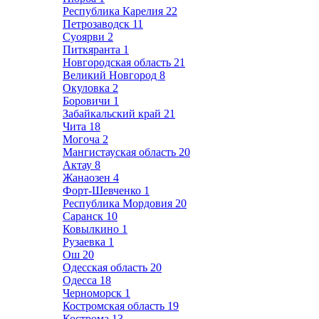
Республика Карелия
22
Петрозаводск
11
Суоярви
2
Питкяранта
1
Новгородская область
21
Великий Новгород
8
Окуловка
2
Боровичи
1
Забайкальский край
21
Чита
18
Могоча
2
Мангистауская область
20
Актау
8
Жанаозен
4
Форт-Шевченко
1
Республика Мордовия
20
Саранск
10
Ковылкино
1
Рузаевка
1
Ош
20
Одесская область
20
Одесса
18
Черноморск
1
Костромская область
19
Кострома
13