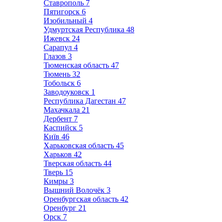
Ставрополь
7
Пятигорск
6
Изобильный
4
Удмуртская Республика
48
Ижевск
24
Сарапул
4
Глазов
3
Тюменская область
47
Тюмень
32
Тобольск
6
Заводоуковск
1
Республика Дагестан
47
Махачкала
21
Дербент
7
Каспийск
5
Київ
46
Харьковская область
45
Харьков
42
Тверская область
44
Тверь
15
Кимры
3
Вышний Волочёк
3
Оренбургская область
42
Оренбург
21
Орск
7