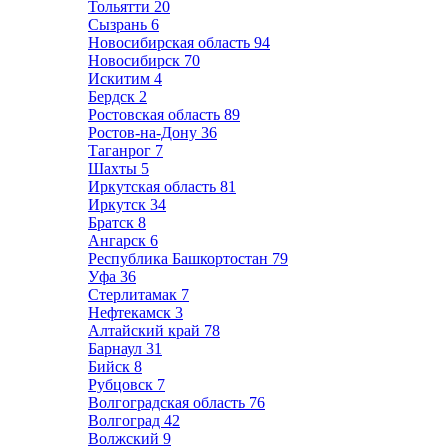
Тольятти
20
Сызрань
6
Новосибирская область
94
Новосибирск
70
Искитим
4
Бердск
2
Ростовская область
89
Ростов-на-Дону
36
Таганрог
7
Шахты
5
Иркутская область
81
Иркутск
34
Братск
8
Ангарск
6
Республика Башкортостан
79
Уфа
36
Стерлитамак
7
Нефтекамск
3
Алтайский край
78
Барнаул
31
Бийск
8
Рубцовск
7
Волгоградская область
76
Волгоград
42
Волжский
9