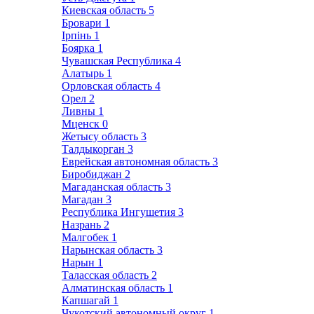
Киевская область
5
Бровари
1
Ірпінь
1
Боярка
1
Чувашская Республика
4
Алатырь
1
Орловская область
4
Орел
2
Ливны
1
Мценск
0
Жетысу область
3
Талдыкорган
3
Еврейская автономная область
3
Биробиджан
2
Магаданская область
3
Магадан
3
Республика Ингушетия
3
Назрань
2
Малгобек
1
Нарынская область
3
Нарын
1
Таласская область
2
Алматинская область
1
Капшагай
1
Чукотский автономный округ
1