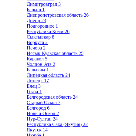
Димитровград
3
Барыш
1
Днепропетровская область
26
Днепр
23
Подгородное
1
Республика Коми
26
Сыктывкар
8
Воркута
2
Печора
2
Иссык-Кульская область
25
Каракол
5
Чолпон-Ата
2
Балыкчы
1
Липецкая область
24
Липецк
17
Елец
3
Грязи
1
Белгородская область
24
Старый Оскол
7
Белгород
6
Новый Оскол
2
Нур-Султан
24
Республика Саха (Якутия)
22
Якутск
14
Нюрба
1