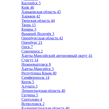
Каспийск
5
Київ
46
Харьковская область
45
Харьков
42
Тверская область
44
Тверь
15
Кимры
3
Вышний Волочёк
3
Оренбургская область
42
Оренбург
21
Орск
7
Сорочинск
2
Ханты-Мансийский автономный округ
41
Сургут
14
Нижневартовск
8
Ханты-Мансийск
5
Республика Крым
40
Симферополь
14
Керчь
5
Алушта
3
Ленинградская область
40
Гатчина
5
Сертолово
4
Всеволожск
2
Калининградская область
40