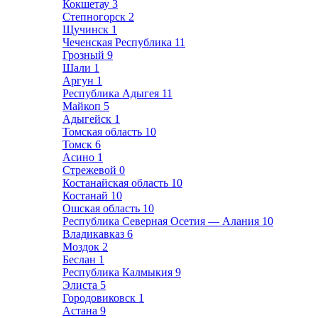
Кокшетау
3
Степногорск
2
Щучинск
1
Чеченская Республика
11
Грозный
9
Шали
1
Аргун
1
Республика Адыгея
11
Майкоп
5
Адыгейск
1
Томская область
10
Томск
6
Асино
1
Стрежевой
0
Костанайская область
10
Костанай
10
Ошская область
10
Республика Северная Осетия — Алания
10
Владикавказ
6
Моздок
2
Беслан
1
Республика Калмыкия
9
Элиста
5
Городовиковск
1
Астана
9