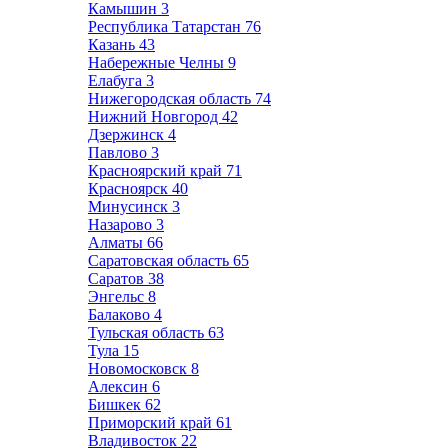
Камышин
3
Республика Татарстан
76
Казань
43
Набережные Челны
9
Елабуга
3
Нижегородская область
74
Нижний Новгород
42
Дзержинск
4
Павлово
3
Красноярский край
71
Красноярск
40
Минусинск
3
Назарово
3
Алматы
66
Саратовская область
65
Саратов
38
Энгельс
8
Балаково
4
Тульская область
63
Тула
15
Новомосковск
8
Алексин
6
Бишкек
62
Приморский край
61
Владивосток
22