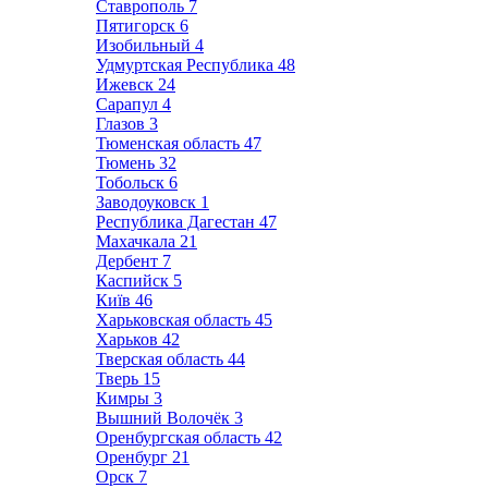
Ставрополь
7
Пятигорск
6
Изобильный
4
Удмуртская Республика
48
Ижевск
24
Сарапул
4
Глазов
3
Тюменская область
47
Тюмень
32
Тобольск
6
Заводоуковск
1
Республика Дагестан
47
Махачкала
21
Дербент
7
Каспийск
5
Київ
46
Харьковская область
45
Харьков
42
Тверская область
44
Тверь
15
Кимры
3
Вышний Волочёк
3
Оренбургская область
42
Оренбург
21
Орск
7