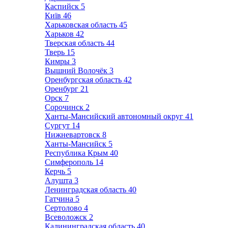
Каспийск
5
Київ
46
Харьковская область
45
Харьков
42
Тверская область
44
Тверь
15
Кимры
3
Вышний Волочёк
3
Оренбургская область
42
Оренбург
21
Орск
7
Сорочинск
2
Ханты-Мансийский автономный округ
41
Сургут
14
Нижневартовск
8
Ханты-Мансийск
5
Республика Крым
40
Симферополь
14
Керчь
5
Алушта
3
Ленинградская область
40
Гатчина
5
Сертолово
4
Всеволожск
2
Калининградская область
40