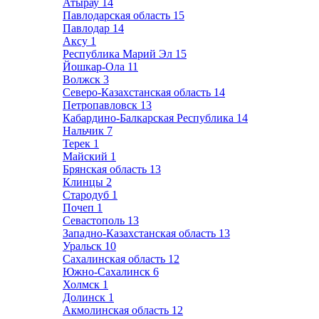
Атырау
14
Павлодарская область
15
Павлодар
14
Аксу
1
Республика Марий Эл
15
Йошкар-Ола
11
Волжск
3
Северо-Казахстанская область
14
Петропавловск
13
Кабардино-Балкарская Республика
14
Нальчик
7
Терек
1
Майский
1
Брянская область
13
Клинцы
2
Стародуб
1
Почеп
1
Севастополь
13
Западно-Казахстанская область
13
Уральск
10
Сахалинская область
12
Южно-Сахалинск
6
Холмск
1
Долинск
1
Акмолинская область
12