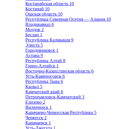
Костанайская область
10
Костанай
10
Ошская область
10
Республика Северная Осетия — Алания
10
Владикавказ
6
Моздок
2
Беслан
1
Республика Калмыкия
9
Элиста
5
Городовиковск
1
Астана
9
Республика Алтай
8
Горно-Алтайск
1
Восточно-Казахстанская область
6
Усть-Каменогорск
6
Республика Тыва
6
Кызыл
5
Камчатский край
6
Петропавловск-Камчатский
3
Елизово
2
Вилючинск
1
Карачаево-Черкесская Республика
5
Черкесск
2
Карачаевск
1
Усть-Джегута
1