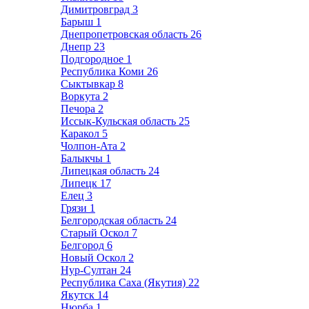
Димитровград
3
Барыш
1
Днепропетровская область
26
Днепр
23
Подгородное
1
Республика Коми
26
Сыктывкар
8
Воркута
2
Печора
2
Иссык-Кульская область
25
Каракол
5
Чолпон-Ата
2
Балыкчы
1
Липецкая область
24
Липецк
17
Елец
3
Грязи
1
Белгородская область
24
Старый Оскол
7
Белгород
6
Новый Оскол
2
Нур-Султан
24
Республика Саха (Якутия)
22
Якутск
14
Нюрба
1