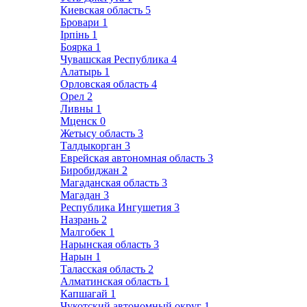
Киевская область
5
Бровари
1
Ірпінь
1
Боярка
1
Чувашская Республика
4
Алатырь
1
Орловская область
4
Орел
2
Ливны
1
Мценск
0
Жетысу область
3
Талдыкорган
3
Еврейская автономная область
3
Биробиджан
2
Магаданская область
3
Магадан
3
Республика Ингушетия
3
Назрань
2
Малгобек
1
Нарынская область
3
Нарын
1
Таласская область
2
Алматинская область
1
Капшагай
1
Чукотский автономный округ
1