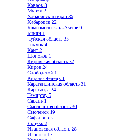
Ковров
8
Муром
2
Хабаровский край
35
Хабаровск
22
Комсомольск-на-Амуре
9
Бикин
1
Чуйская область
33
Токмок
4
Кант
2
Шопоков
1
Кировская область
32
Киров
24
Слободской
1
Кирово-Чепецк
1
Карагандинская область
31
Караганда
24
Темиртау
5
Сарань
1
Смоленская область
30
Смоленск
19
Сафоново
3
Ярцево
2
Ивановская область
28
Иваново
13