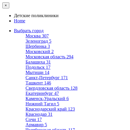
×
Детские поликлиники
Home
Выбрать город
Москва
307
Зеленоград
5
Щербинка
3
Московский
2
Московская область
294
Балашиха
31
Подольск
17
Мытищи
14
Санкт-Петербург
171
Ташкент
146
Свердловская область
128
Екатеринбург
47
Каменск-Уральский
6
Нижний Тагил
5
Краснодарский край
123
Краснодар
31
Сочи
17
Армавир
5
Челябинская область
117