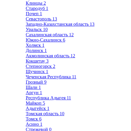
Клинцы
2
Стародуб
1
Почеп
1
Севастополь
13
Западно-Казахстанская область
13
Уральск
10
Сахалинская область
12
Южно-Сахалинск
6
Холмск
1
Долинск
1
Акмолинская область
12
Кокшетау
3
Степногорск
2
Щучинск
1
Чеченская Республика
11
Грозный
9
Шали
1
Аргун
1
Республика Адыгея
11
Майкоп
5
Адыгейск
1
Томская область
10
Томск
6
Асино
1
Стрежевой
0