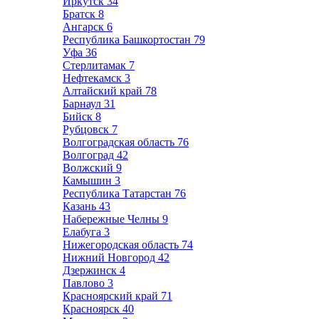
Иркутск
34
Братск
8
Ангарск
6
Республика Башкортостан
79
Уфа
36
Стерлитамак
7
Нефтекамск
3
Алтайский край
78
Барнаул
31
Бийск
8
Рубцовск
7
Волгоградская область
76
Волгоград
42
Волжский
9
Камышин
3
Республика Татарстан
76
Казань
43
Набережные Челны
9
Елабуга
3
Нижегородская область
74
Нижний Новгород
42
Дзержинск
4
Павлово
3
Красноярский край
71
Красноярск
40