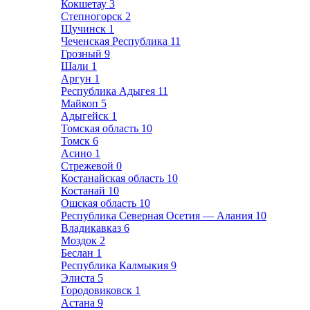
Кокшетау
3
Степногорск
2
Щучинск
1
Чеченская Республика
11
Грозный
9
Шали
1
Аргун
1
Республика Адыгея
11
Майкоп
5
Адыгейск
1
Томская область
10
Томск
6
Асино
1
Стрежевой
0
Костанайская область
10
Костанай
10
Ошская область
10
Республика Северная Осетия — Алания
10
Владикавказ
6
Моздок
2
Беслан
1
Республика Калмыкия
9
Элиста
5
Городовиковск
1
Астана
9