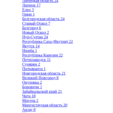
Липецкая область
24
Липецк
17
Елец
3
Грязи
1
Белгородская область
24
Старый Оскол
7
Белгород
6
Новый Оскол
2
Нур-Султан
24
Республика Саха (Якутия)
22
Якутск
14
Нюрба
1
Республика Карелия
22
Петрозаводск
11
Суоярви
2
Питкяранта
1
Новгородская область
21
Великий Новгород
8
Окуловка
2
Боровичи
1
Забайкальский край
21
Чита
18
Могоча
2
Мангистауская область
20
Актау
8