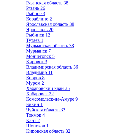
Рязанская область
38
Рязань
26
Рыбное
3
Кораблино
2
Ярославская область
38
Ярославль
20
Рыбинск
12
Тутаев
1
Мурманская область
38
Мурманск
7
Мончегорск
5
Кировск
3
Владимирская область
36
Владимир
11
Ковров
8
Муром
2
Хабаровский край
35
Хабаровск
22
Комсомольск-на-Амуре
9
Бикин
1
Чуйская область
33
Токмок
4
Кант
2
Шопоков
1
Кировская область
32