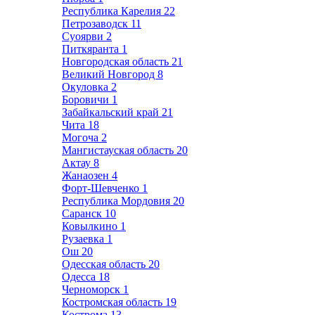
Республика Карелия
22
Петрозаводск
11
Суоярви
2
Питкяранта
1
Новгородская область
21
Великий Новгород
8
Окуловка
2
Боровичи
1
Забайкальский край
21
Чита
18
Могоча
2
Мангистауская область
20
Актау
8
Жанаозен
4
Форт-Шевченко
1
Республика Мордовия
20
Саранск
10
Ковылкино
1
Рузаевка
1
Ош
20
Одесская область
20
Одесса
18
Черноморск
1
Костромская область
19
Кострома
13