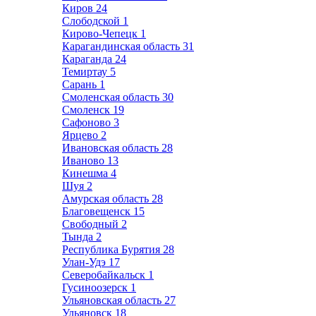
Киров
24
Слободской
1
Кирово-Чепецк
1
Карагандинская область
31
Караганда
24
Темиртау
5
Сарань
1
Смоленская область
30
Смоленск
19
Сафоново
3
Ярцево
2
Ивановская область
28
Иваново
13
Кинешма
4
Шуя
2
Амурская область
28
Благовещенск
15
Свободный
2
Тында
2
Республика Бурятия
28
Улан-Удэ
17
Северобайкальск
1
Гусиноозерск
1
Ульяновская область
27
Ульяновск
18