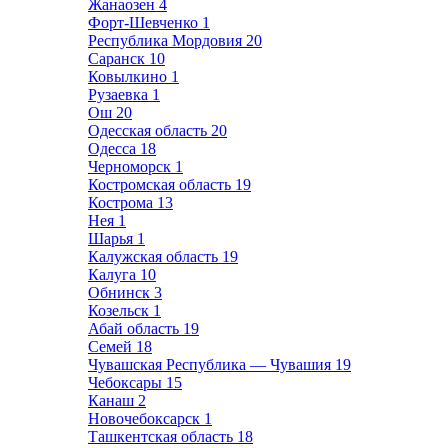
Жанаозен
4
Форт-Шевченко
1
Республика Мордовия
20
Саранск
10
Ковылкино
1
Рузаевка
1
Ош
20
Одесская область
20
Одесса
18
Черноморск
1
Костромская область
19
Кострома
13
Нея
1
Шарья
1
Калужская область
19
Калуга
10
Обнинск
3
Козельск
1
Абай область
19
Семей
18
Чувашская Республика — Чувашия
19
Чебоксары
15
Канаш
2
Новочебоксарск
1
Ташкентская область
18