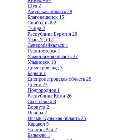
Кинешма
4
Шуя
2
Амурская область
28
Благовещенск
15
Свободный
2
Тында
2
Республика Бурятия
28
Улан-Удэ
17
Северобайкальск
1
Гусиноозерск
1
Ульяновская область
27
Ульяновск
18
Димитровград
3
Барыш
1
Днепропетровская область
26
Днепр
23
Подгородное
1
Республика Коми
26
Сыктывкар
8
Воркута
2
Печора
2
Иссык-Кульская область
25
Каракол
5
Чолпон-Ата
2
Балыкчы
1