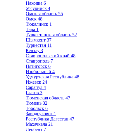
Находка
6
Уссурийск
4
Омская область
55
Омск
48
Тюкалинск
1
Тара
1
Туркестанская область
52
Шымкент
37
Туркестан
11
Кентау
3
Ставропольский край
48
Ставрополь
7
Пятигорск
6
Изобильный
4
Удмуртская Республика
48
Ижевск
24
Сарапул
4
Глазов
3
Тюменская область
47
Тюмень
32
Тобольск
6
Заводоуковск
1
Республика Дагестан
47
Махачкала
21
Дербент
7