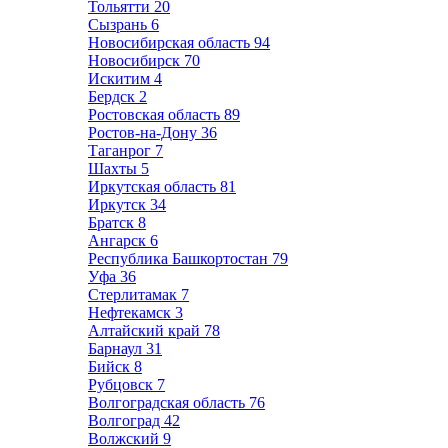
Тольятти
20
Сызрань
6
Новосибирская область
94
Новосибирск
70
Искитим
4
Бердск
2
Ростовская область
89
Ростов-на-Дону
36
Таганрог
7
Шахты
5
Иркутская область
81
Иркутск
34
Братск
8
Ангарск
6
Республика Башкортостан
79
Уфа
36
Стерлитамак
7
Нефтекамск
3
Алтайский край
78
Барнаул
31
Бийск
8
Рубцовск
7
Волгоградская область
76
Волгоград
42
Волжский
9