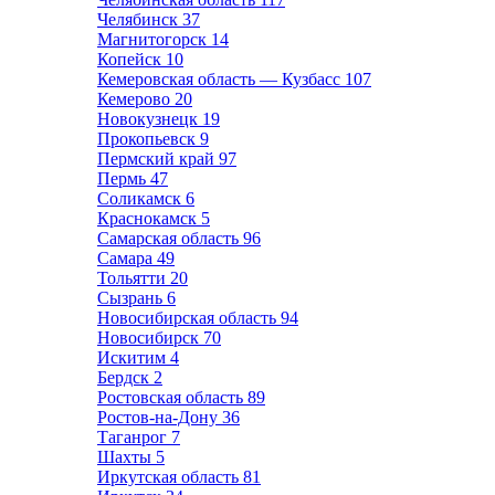
Челябинск
37
Магнитогорск
14
Копейск
10
Кемеровская область — Кузбасс
107
Кемерово
20
Новокузнецк
19
Прокопьевск
9
Пермский край
97
Пермь
47
Соликамск
6
Краснокамск
5
Самарская область
96
Самара
49
Тольятти
20
Сызрань
6
Новосибирская область
94
Новосибирск
70
Искитим
4
Бердск
2
Ростовская область
89
Ростов-на-Дону
36
Таганрог
7
Шахты
5
Иркутская область
81