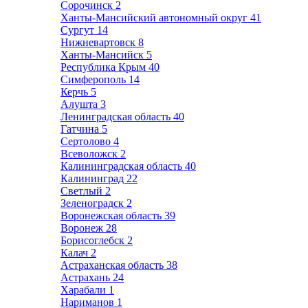
Сорочинск
2
Ханты-Мансийский автономный округ
41
Сургут
14
Нижневартовск
8
Ханты-Мансийск
5
Республика Крым
40
Симферополь
14
Керчь
5
Алушта
3
Ленинградская область
40
Гатчина
5
Сертолово
4
Всеволожск
2
Калининградская область
40
Калининград
22
Светлый
2
Зеленоградск
2
Воронежская область
39
Воронеж
28
Борисоглебск
2
Калач
2
Астраханская область
38
Астрахань
24
Харабали
1
Нариманов
1