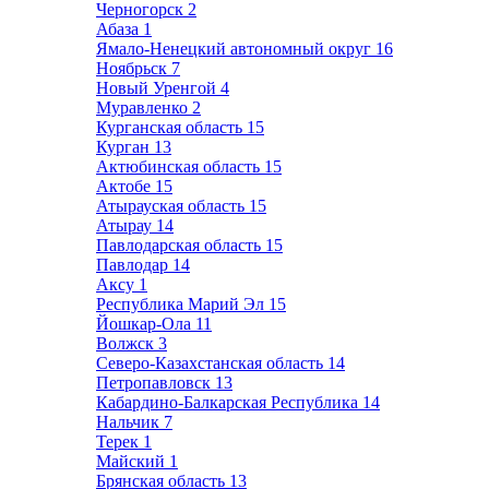
Черногорск
2
Абаза
1
Ямало-Ненецкий автономный округ
16
Ноябрьск
7
Новый Уренгой
4
Муравленко
2
Курганская область
15
Курган
13
Актюбинская область
15
Актобе
15
Атырауская область
15
Атырау
14
Павлодарская область
15
Павлодар
14
Аксу
1
Республика Марий Эл
15
Йошкар-Ола
11
Волжск
3
Северо-Казахстанская область
14
Петропавловск
13
Кабардино-Балкарская Республика
14
Нальчик
7
Терек
1
Майский
1
Брянская область
13