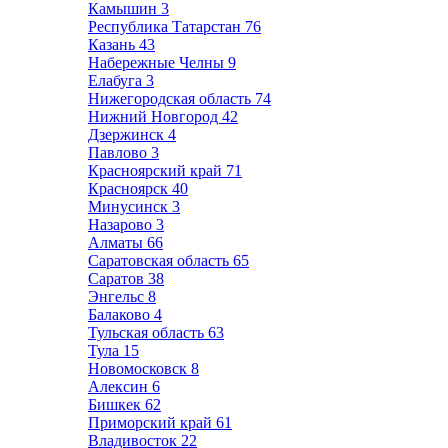
Камышин
3
Республика Татарстан
76
Казань
43
Набережные Челны
9
Елабуга
3
Нижегородская область
74
Нижний Новгород
42
Дзержинск
4
Павлово
3
Красноярский край
71
Красноярск
40
Минусинск
3
Назарово
3
Алматы
66
Саратовская область
65
Саратов
38
Энгельс
8
Балаково
4
Тульская область
63
Тула
15
Новомосковск
8
Алексин
6
Бишкек
62
Приморский край
61
Владивосток
22