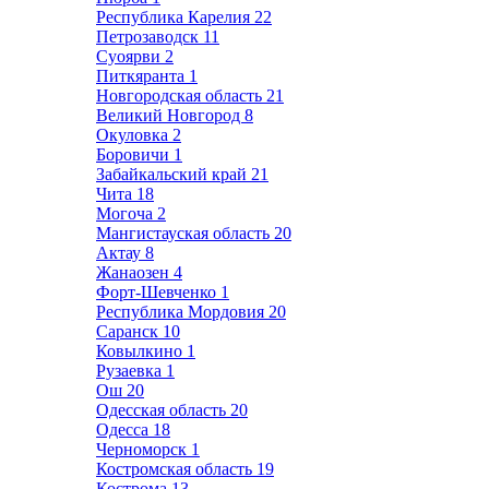
Республика Карелия
22
Петрозаводск
11
Суоярви
2
Питкяранта
1
Новгородская область
21
Великий Новгород
8
Окуловка
2
Боровичи
1
Забайкальский край
21
Чита
18
Могоча
2
Мангистауская область
20
Актау
8
Жанаозен
4
Форт-Шевченко
1
Республика Мордовия
20
Саранск
10
Ковылкино
1
Рузаевка
1
Ош
20
Одесская область
20
Одесса
18
Черноморск
1
Костромская область
19
Кострома
13