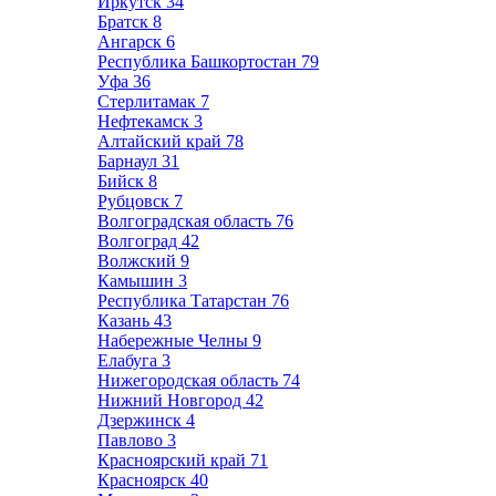
Иркутск
34
Братск
8
Ангарск
6
Республика Башкортостан
79
Уфа
36
Стерлитамак
7
Нефтекамск
3
Алтайский край
78
Барнаул
31
Бийск
8
Рубцовск
7
Волгоградская область
76
Волгоград
42
Волжский
9
Камышин
3
Республика Татарстан
76
Казань
43
Набережные Челны
9
Елабуга
3
Нижегородская область
74
Нижний Новгород
42
Дзержинск
4
Павлово
3
Красноярский край
71
Красноярск
40