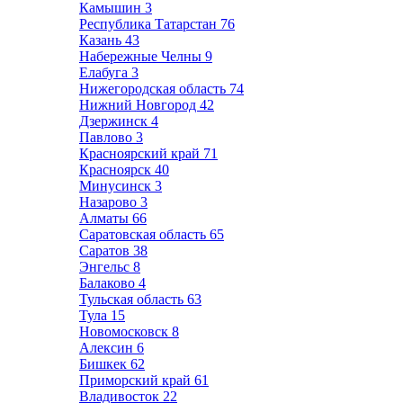
Камышин
3
Республика Татарстан
76
Казань
43
Набережные Челны
9
Елабуга
3
Нижегородская область
74
Нижний Новгород
42
Дзержинск
4
Павлово
3
Красноярский край
71
Красноярск
40
Минусинск
3
Назарово
3
Алматы
66
Саратовская область
65
Саратов
38
Энгельс
8
Балаково
4
Тульская область
63
Тула
15
Новомосковск
8
Алексин
6
Бишкек
62
Приморский край
61
Владивосток
22