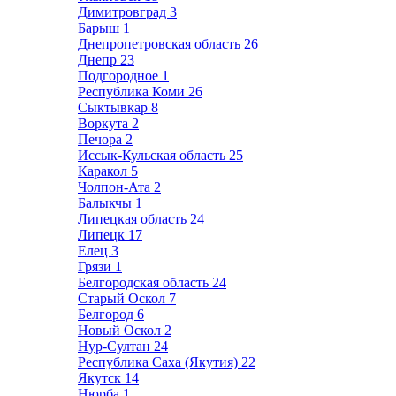
Димитровград
3
Барыш
1
Днепропетровская область
26
Днепр
23
Подгородное
1
Республика Коми
26
Сыктывкар
8
Воркута
2
Печора
2
Иссык-Кульская область
25
Каракол
5
Чолпон-Ата
2
Балыкчы
1
Липецкая область
24
Липецк
17
Елец
3
Грязи
1
Белгородская область
24
Старый Оскол
7
Белгород
6
Новый Оскол
2
Нур-Султан
24
Республика Саха (Якутия)
22
Якутск
14
Нюрба
1