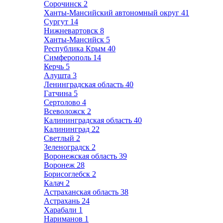
Сорочинск
2
Ханты-Мансийский автономный округ
41
Сургут
14
Нижневартовск
8
Ханты-Мансийск
5
Республика Крым
40
Симферополь
14
Керчь
5
Алушта
3
Ленинградская область
40
Гатчина
5
Сертолово
4
Всеволожск
2
Калининградская область
40
Калининград
22
Светлый
2
Зеленоградск
2
Воронежская область
39
Воронеж
28
Борисоглебск
2
Калач
2
Астраханская область
38
Астрахань
24
Харабали
1
Нариманов
1