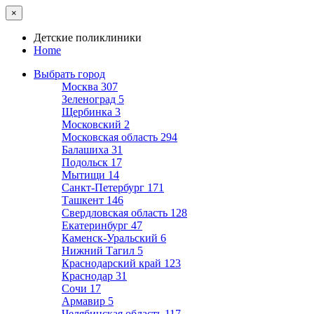
×
Детские поликлиники
Home
Выбрать город
Москва
307
Зеленоград
5
Щербинка
3
Московский
2
Московская область
294
Балашиха
31
Подольск
17
Мытищи
14
Санкт-Петербург
171
Ташкент
146
Свердловская область
128
Екатеринбург
47
Каменск-Уральский
6
Нижний Тагил
5
Краснодарский край
123
Краснодар
31
Сочи
17
Армавир
5
Челябинская область
117