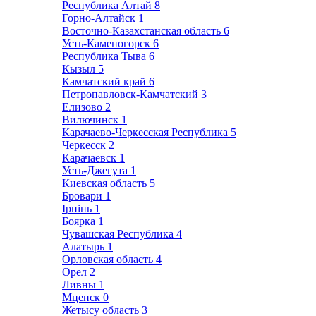
Республика Алтай
8
Горно-Алтайск
1
Восточно-Казахстанская область
6
Усть-Каменогорск
6
Республика Тыва
6
Кызыл
5
Камчатский край
6
Петропавловск-Камчатский
3
Елизово
2
Вилючинск
1
Карачаево-Черкесская Республика
5
Черкесск
2
Карачаевск
1
Усть-Джегута
1
Киевская область
5
Бровари
1
Ірпінь
1
Боярка
1
Чувашская Республика
4
Алатырь
1
Орловская область
4
Орел
2
Ливны
1
Мценск
0
Жетысу область
3