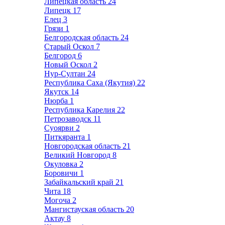
Липецкая область
24
Липецк
17
Елец
3
Грязи
1
Белгородская область
24
Старый Оскол
7
Белгород
6
Новый Оскол
2
Нур-Султан
24
Республика Саха (Якутия)
22
Якутск
14
Нюрба
1
Республика Карелия
22
Петрозаводск
11
Суоярви
2
Питкяранта
1
Новгородская область
21
Великий Новгород
8
Окуловка
2
Боровичи
1
Забайкальский край
21
Чита
18
Могоча
2
Мангистауская область
20
Актау
8