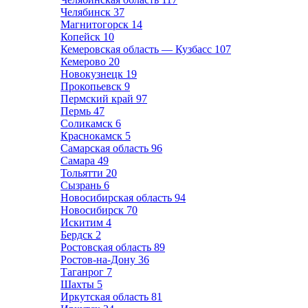
Челябинск
37
Магнитогорск
14
Копейск
10
Кемеровская область — Кузбасс
107
Кемерово
20
Новокузнецк
19
Прокопьевск
9
Пермский край
97
Пермь
47
Соликамск
6
Краснокамск
5
Самарская область
96
Самара
49
Тольятти
20
Сызрань
6
Новосибирская область
94
Новосибирск
70
Искитим
4
Бердск
2
Ростовская область
89
Ростов-на-Дону
36
Таганрог
7
Шахты
5
Иркутская область
81