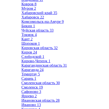
Ковров
8
Муром
2
Хабаровский край
35
Хабаровск
22
Комсомольск-на-Амуре
9
Бикин
1
Чуйская область
33
Токмок
4
Кант
2
Шопоков
1
Кировская область
32
Киров
24
Слободской
1
Кирово-Чепецк
1
Карагандинская область
31
Караганда
24
Темиртау
5
Сарань
1
Смоленская область
30
Смоленск
19
Сафоново
3
Ярцево
2
Ивановская область
28
Иваново
13