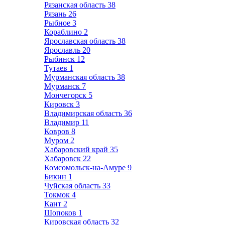
Рязанская область
38
Рязань
26
Рыбное
3
Кораблино
2
Ярославская область
38
Ярославль
20
Рыбинск
12
Тутаев
1
Мурманская область
38
Мурманск
7
Мончегорск
5
Кировск
3
Владимирская область
36
Владимир
11
Ковров
8
Муром
2
Хабаровский край
35
Хабаровск
22
Комсомольск-на-Амуре
9
Бикин
1
Чуйская область
33
Токмок
4
Кант
2
Шопоков
1
Кировская область
32