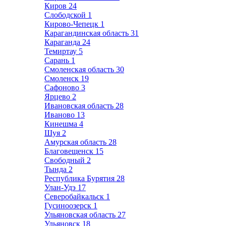
Киров
24
Слободской
1
Кирово-Чепецк
1
Карагандинская область
31
Караганда
24
Темиртау
5
Сарань
1
Смоленская область
30
Смоленск
19
Сафоново
3
Ярцево
2
Ивановская область
28
Иваново
13
Кинешма
4
Шуя
2
Амурская область
28
Благовещенск
15
Свободный
2
Тында
2
Республика Бурятия
28
Улан-Удэ
17
Северобайкальск
1
Гусиноозерск
1
Ульяновская область
27
Ульяновск
18