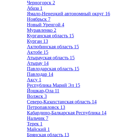
Черногорск
2
Абаза
1
Ямало-Ненецкий автономный округ
16
Ноябрьск
7
Новый Уренгой
4
Муравленко
2
Курганская область
15
Курган
13
Актюбинская область
15
Актобе
15
Атырауская область
15
Атырау
14
Павлодарская область
15
Павлодар
14
Аксу
1
Республика Марий Эл
15
Йошкар-Ола
11
Волжск
3
Северо-Казахстанская область
14
Петропавловск
13
Кабардино-Балкарская Республика
14
Нальчик
7
Терек
1
Майский
1
Брянская область
13