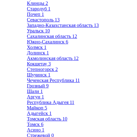
Клинцы
2
Стародуб
1
Почеп
1
Севастополь
13
Западно-Казахстанская область
13
Уральск
10
Сахалинская область
12
Южно-Сахалинск
6
Холмск
1
Долинск
1
Акмолинская область
12
Кокшетау
3
Степногорск
2
Щучинск
1
Чеченская Республика
11
Грозный
9
Шали
1
Аргун
1
Республика Адыгея
11
Майкоп
5
Адыгейск
1
Томская область
10
Томск
6
Асино
1
Стрежевой
0