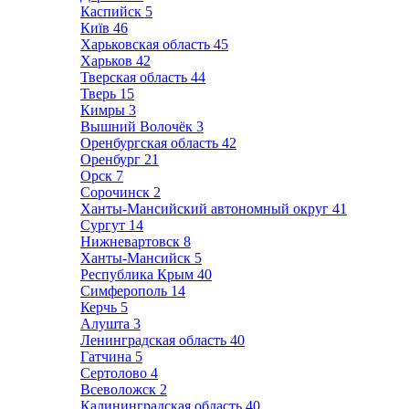
Каспийск
5
Київ
46
Харьковская область
45
Харьков
42
Тверская область
44
Тверь
15
Кимры
3
Вышний Волочёк
3
Оренбургская область
42
Оренбург
21
Орск
7
Сорочинск
2
Ханты-Мансийский автономный округ
41
Сургут
14
Нижневартовск
8
Ханты-Мансийск
5
Республика Крым
40
Симферополь
14
Керчь
5
Алушта
3
Ленинградская область
40
Гатчина
5
Сертолово
4
Всеволожск
2
Калининградская область
40