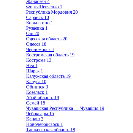
Жанаозен
4
Форт-Шевченко
1
Республика Мордовия
20
Саранск
10
Ковылкино
1
Рузаевка
1
Ош
20
Одесская область
20
Одесса
18
Черноморск
1
Костромская область
19
Кострома
13
Нея
1
Шарья
1
Калужская область
19
Калуга
10
Обнинск
3
Козельск
1
Абай область
19
Семей
18
Чувашская Республика — Чувашия
19
Чебоксары
15
Канаш
2
Новочебоксарск
1
Ташкентская область
18