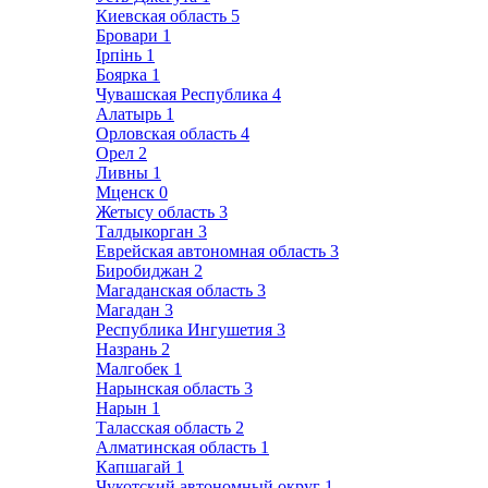
Киевская область
5
Бровари
1
Ірпінь
1
Боярка
1
Чувашская Республика
4
Алатырь
1
Орловская область
4
Орел
2
Ливны
1
Мценск
0
Жетысу область
3
Талдыкорган
3
Еврейская автономная область
3
Биробиджан
2
Магаданская область
3
Магадан
3
Республика Ингушетия
3
Назрань
2
Малгобек
1
Нарынская область
3
Нарын
1
Таласская область
2
Алматинская область
1
Капшагай
1
Чукотский автономный округ
1