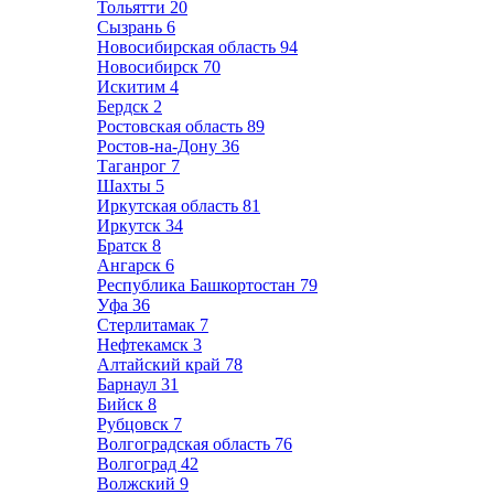
Тольятти
20
Сызрань
6
Новосибирская область
94
Новосибирск
70
Искитим
4
Бердск
2
Ростовская область
89
Ростов-на-Дону
36
Таганрог
7
Шахты
5
Иркутская область
81
Иркутск
34
Братск
8
Ангарск
6
Республика Башкортостан
79
Уфа
36
Стерлитамак
7
Нефтекамск
3
Алтайский край
78
Барнаул
31
Бийск
8
Рубцовск
7
Волгоградская область
76
Волгоград
42
Волжский
9