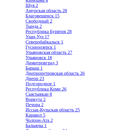
Кинешма
4
Шуя
2
Амурская область
28
Благовещенск
15
Свободный
2
Тында
2
Республика Бурятия
28
Улан-Удэ
17
Северобайкальск
1
Гусиноозерск
1
Ульяновская область
27
Ульяновск
18
Димитровград
3
Барыш
1
Днепропетровская область
26
Днепр
23
Подгородное
1
Республика Коми
26
Сыктывкар
8
Воркута
2
Печора
2
Иссык-Кульская область
25
Каракол
5
Чолпон-Ата
2
Балыкчы
1