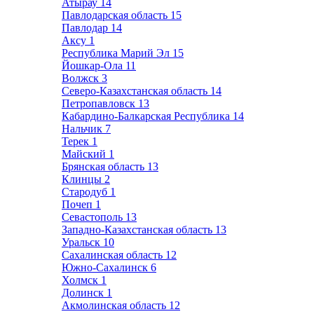
Атырау
14
Павлодарская область
15
Павлодар
14
Аксу
1
Республика Марий Эл
15
Йошкар-Ола
11
Волжск
3
Северо-Казахстанская область
14
Петропавловск
13
Кабардино-Балкарская Республика
14
Нальчик
7
Терек
1
Майский
1
Брянская область
13
Клинцы
2
Стародуб
1
Почеп
1
Севастополь
13
Западно-Казахстанская область
13
Уральск
10
Сахалинская область
12
Южно-Сахалинск
6
Холмск
1
Долинск
1
Акмолинская область
12