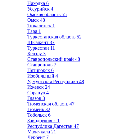
Находка
6
Уссурийск
4
Омская область
55
Омск
48
Тюкалинск
1
Тара
1
Туркестанская область
52
Шымкент
37
Туркестан
11
Кентау
3
Ставропольский край
48
Ставрополь
7
Пятигорск
6
Изобильный
4
Удмуртская Республика
48
Ижевск
24
Сарапул
4
Глазов
3
Тюменская область
47
Тюмень
32
Тобольск
6
Заводоуковск
1
Республика Дагестан
47
Махачкала
21
Дербент
7