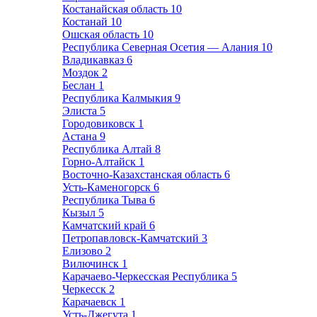
Костанайская область
10
Костанай
10
Ошская область
10
Республика Северная Осетия — Алания
10
Владикавказ
6
Моздок
2
Беслан
1
Республика Калмыкия
9
Элиста
5
Городовиковск
1
Астана
9
Республика Алтай
8
Горно-Алтайск
1
Восточно-Казахстанская область
6
Усть-Каменогорск
6
Республика Тыва
6
Кызыл
5
Камчатский край
6
Петропавловск-Камчатский
3
Елизово
2
Вилючинск
1
Карачаево-Черкесская Республика
5
Черкесск
2
Карачаевск
1
Усть-Джегута
1