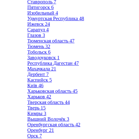
Ставрополь
7
Пятигорск
6
Изобильный
4
Удмуртская Республика
48
Ижевск
24
Сарапул
4
Глазов
3
Тюменская область
47
Тюмень
32
Тобольск
6
Заводоуковск
1
Республика Дагестан
47
Махачкала
21
Дербент
7
Каспийск
5
Київ
46
Харьковская область
45
Харьков
42
Тверская область
44
Тверь
15
Кимры
3
Вышний Волочёк
3
Оренбургская область
42
Оренбург
21
Орск
7