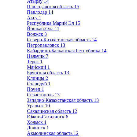
Атырау
14
Павлодарская область
15
Павлодар
14
Аксу
1
Республика Марий Эл
15
Йошкар-Ола
11
Волжск
3
Северо-Казахстанская область
14
Петропавловск
13
Кабардино-Балкарская Республика
14
Нальчик
7
Терек
1
Майский
1
Брянская область
13
Клинцы
2
Стародуб
1
Почеп
1
Севастополь
13
Западно-Казахстанская область
13
Уральск
10
Сахалинская область
12
Южно-Сахалинск
6
Холмск
1
Долинск
1
Акмолинская область
12