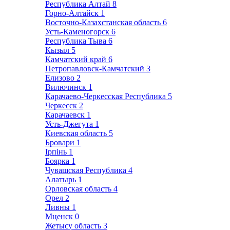
Республика Алтай
8
Горно-Алтайск
1
Восточно-Казахстанская область
6
Усть-Каменогорск
6
Республика Тыва
6
Кызыл
5
Камчатский край
6
Петропавловск-Камчатский
3
Елизово
2
Вилючинск
1
Карачаево-Черкесская Республика
5
Черкесск
2
Карачаевск
1
Усть-Джегута
1
Киевская область
5
Бровари
1
Ірпінь
1
Боярка
1
Чувашская Республика
4
Алатырь
1
Орловская область
4
Орел
2
Ливны
1
Мценск
0
Жетысу область
3