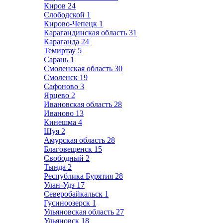
Киров
24
Слободской
1
Кирово-Чепецк
1
Карагандинская область
31
Караганда
24
Темиртау
5
Сарань
1
Смоленская область
30
Смоленск
19
Сафоново
3
Ярцево
2
Ивановская область
28
Иваново
13
Кинешма
4
Шуя
2
Амурская область
28
Благовещенск
15
Свободный
2
Тында
2
Республика Бурятия
28
Улан-Удэ
17
Северобайкальск
1
Гусиноозерск
1
Ульяновская область
27
Ульяновск
18