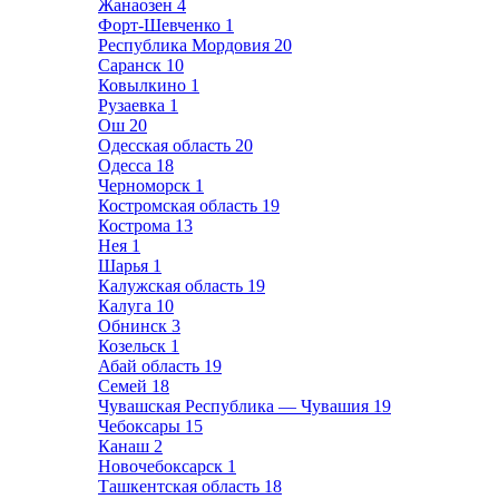
Жанаозен
4
Форт-Шевченко
1
Республика Мордовия
20
Саранск
10
Ковылкино
1
Рузаевка
1
Ош
20
Одесская область
20
Одесса
18
Черноморск
1
Костромская область
19
Кострома
13
Нея
1
Шарья
1
Калужская область
19
Калуга
10
Обнинск
3
Козельск
1
Абай область
19
Семей
18
Чувашская Республика — Чувашия
19
Чебоксары
15
Канаш
2
Новочебоксарск
1
Ташкентская область
18