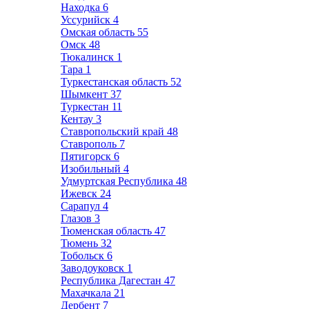
Находка
6
Уссурийск
4
Омская область
55
Омск
48
Тюкалинск
1
Тара
1
Туркестанская область
52
Шымкент
37
Туркестан
11
Кентау
3
Ставропольский край
48
Ставрополь
7
Пятигорск
6
Изобильный
4
Удмуртская Республика
48
Ижевск
24
Сарапул
4
Глазов
3
Тюменская область
47
Тюмень
32
Тобольск
6
Заводоуковск
1
Республика Дагестан
47
Махачкала
21
Дербент
7