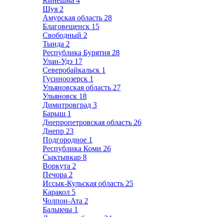
Кинешма
4
Шуя
2
Амурская область
28
Благовещенск
15
Свободный
2
Тында
2
Республика Бурятия
28
Улан-Удэ
17
Северобайкальск
1
Гусиноозерск
1
Ульяновская область
27
Ульяновск
18
Димитровград
3
Барыш
1
Днепропетровская область
26
Днепр
23
Подгородное
1
Республика Коми
26
Сыктывкар
8
Воркута
2
Печора
2
Иссык-Кульская область
25
Каракол
5
Чолпон-Ата
2
Балыкчы
1