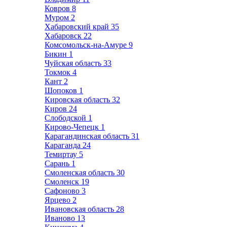
Ковров
8
Муром
2
Хабаровский край
35
Хабаровск
22
Комсомольск-на-Амуре
9
Бикин
1
Чуйская область
33
Токмок
4
Кант
2
Шопоков
1
Кировская область
32
Киров
24
Слободской
1
Кирово-Чепецк
1
Карагандинская область
31
Караганда
24
Темиртау
5
Сарань
1
Смоленская область
30
Смоленск
19
Сафоново
3
Ярцево
2
Ивановская область
28
Иваново
13