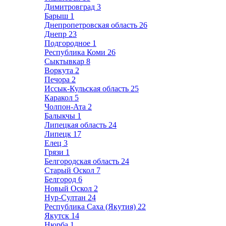
Димитровград
3
Барыш
1
Днепропетровская область
26
Днепр
23
Подгородное
1
Республика Коми
26
Сыктывкар
8
Воркута
2
Печора
2
Иссык-Кульская область
25
Каракол
5
Чолпон-Ата
2
Балыкчы
1
Липецкая область
24
Липецк
17
Елец
3
Грязи
1
Белгородская область
24
Старый Оскол
7
Белгород
6
Новый Оскол
2
Нур-Султан
24
Республика Саха (Якутия)
22
Якутск
14
Нюрба
1