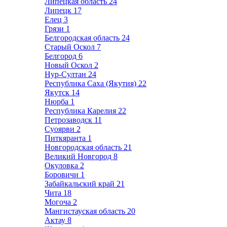
Липецкая область
24
Липецк
17
Елец
3
Грязи
1
Белгородская область
24
Старый Оскол
7
Белгород
6
Новый Оскол
2
Нур-Султан
24
Республика Саха (Якутия)
22
Якутск
14
Нюрба
1
Республика Карелия
22
Петрозаводск
11
Суоярви
2
Питкяранта
1
Новгородская область
21
Великий Новгород
8
Окуловка
2
Боровичи
1
Забайкальский край
21
Чита
18
Могоча
2
Мангистауская область
20
Актау
8