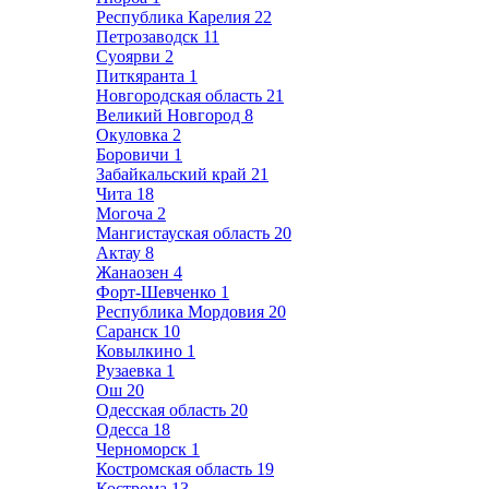
Республика Карелия
22
Петрозаводск
11
Суоярви
2
Питкяранта
1
Новгородская область
21
Великий Новгород
8
Окуловка
2
Боровичи
1
Забайкальский край
21
Чита
18
Могоча
2
Мангистауская область
20
Актау
8
Жанаозен
4
Форт-Шевченко
1
Республика Мордовия
20
Саранск
10
Ковылкино
1
Рузаевка
1
Ош
20
Одесская область
20
Одесса
18
Черноморск
1
Костромская область
19
Кострома
13