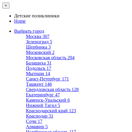
×
Детские поликлиники
Home
Выбрать город
Москва
307
Зеленоград
5
Щербинка
3
Московский
2
Московская область
294
Балашиха
31
Подольск
17
Мытищи
14
Санкт-Петербург
171
Ташкент
146
Свердловская область
128
Екатеринбург
47
Каменск-Уральский
6
Нижний Тагил
5
Краснодарский край
123
Краснодар
31
Сочи
17
Армавир
5
Челябинская область
117