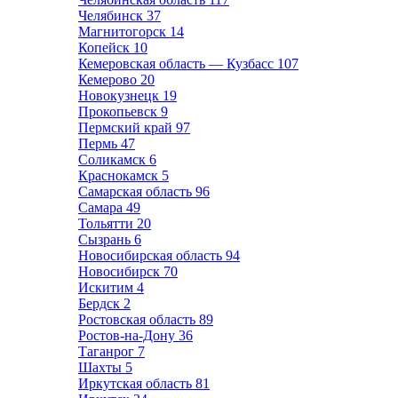
Челябинск
37
Магнитогорск
14
Копейск
10
Кемеровская область — Кузбасс
107
Кемерово
20
Новокузнецк
19
Прокопьевск
9
Пермский край
97
Пермь
47
Соликамск
6
Краснокамск
5
Самарская область
96
Самара
49
Тольятти
20
Сызрань
6
Новосибирская область
94
Новосибирск
70
Искитим
4
Бердск
2
Ростовская область
89
Ростов-на-Дону
36
Таганрог
7
Шахты
5
Иркутская область
81