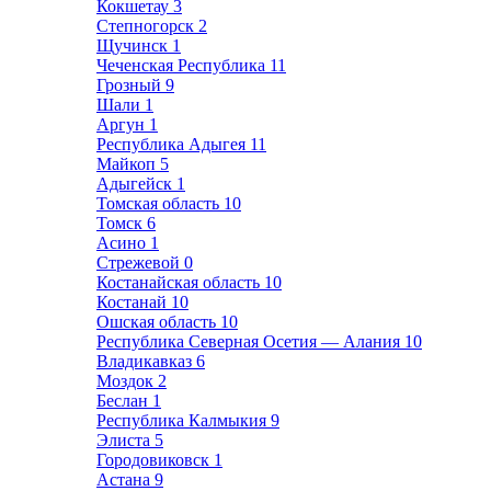
Кокшетау
3
Степногорск
2
Щучинск
1
Чеченская Республика
11
Грозный
9
Шали
1
Аргун
1
Республика Адыгея
11
Майкоп
5
Адыгейск
1
Томская область
10
Томск
6
Асино
1
Стрежевой
0
Костанайская область
10
Костанай
10
Ошская область
10
Республика Северная Осетия — Алания
10
Владикавказ
6
Моздок
2
Беслан
1
Республика Калмыкия
9
Элиста
5
Городовиковск
1
Астана
9