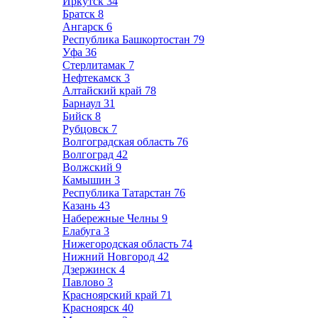
Иркутск
34
Братск
8
Ангарск
6
Республика Башкортостан
79
Уфа
36
Стерлитамак
7
Нефтекамск
3
Алтайский край
78
Барнаул
31
Бийск
8
Рубцовск
7
Волгоградская область
76
Волгоград
42
Волжский
9
Камышин
3
Республика Татарстан
76
Казань
43
Набережные Челны
9
Елабуга
3
Нижегородская область
74
Нижний Новгород
42
Дзержинск
4
Павлово
3
Красноярский край
71
Красноярск
40