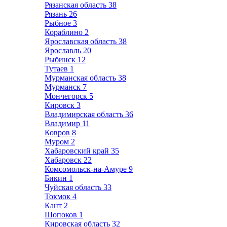
Рязанская область
38
Рязань
26
Рыбное
3
Кораблино
2
Ярославская область
38
Ярославль
20
Рыбинск
12
Тутаев
1
Мурманская область
38
Мурманск
7
Мончегорск
5
Кировск
3
Владимирская область
36
Владимир
11
Ковров
8
Муром
2
Хабаровский край
35
Хабаровск
22
Комсомольск-на-Амуре
9
Бикин
1
Чуйская область
33
Токмок
4
Кант
2
Шопоков
1
Кировская область
32