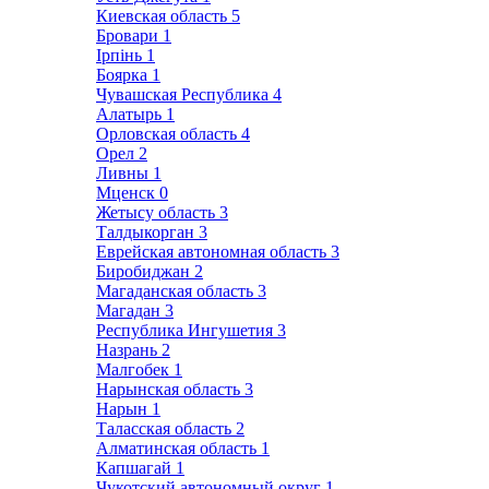
Киевская область
5
Бровари
1
Ірпінь
1
Боярка
1
Чувашская Республика
4
Алатырь
1
Орловская область
4
Орел
2
Ливны
1
Мценск
0
Жетысу область
3
Талдыкорган
3
Еврейская автономная область
3
Биробиджан
2
Магаданская область
3
Магадан
3
Республика Ингушетия
3
Назрань
2
Малгобек
1
Нарынская область
3
Нарын
1
Таласская область
2
Алматинская область
1
Капшагай
1
Чукотский автономный округ
1