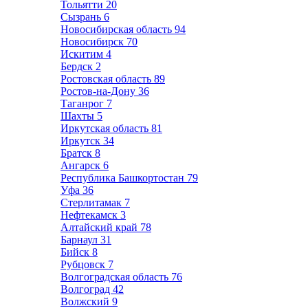
Тольятти
20
Сызрань
6
Новосибирская область
94
Новосибирск
70
Искитим
4
Бердск
2
Ростовская область
89
Ростов-на-Дону
36
Таганрог
7
Шахты
5
Иркутская область
81
Иркутск
34
Братск
8
Ангарск
6
Республика Башкортостан
79
Уфа
36
Стерлитамак
7
Нефтекамск
3
Алтайский край
78
Барнаул
31
Бийск
8
Рубцовск
7
Волгоградская область
76
Волгоград
42
Волжский
9