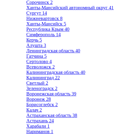
Сорочинск
2
Ханты-Мансийский автономный округ
41
Сургут
14
Нижневартовск
8
Ханты-Мансийск
5
Республика Крым
40
Симферополь
14
Керчь
5
Алушта
3
Ленинградская область
40
Гатчина
5
Сертолово
4
Всеволожск
2
Калининградская область
40
Калининград
22
Светлый
2
Зеленоградск
2
Воронежская область
39
Воронеж
28
Борисоглебск
2
Калач
2
Астраханская область
38
Астрахань
24
Харабали
1
Нариманов
1