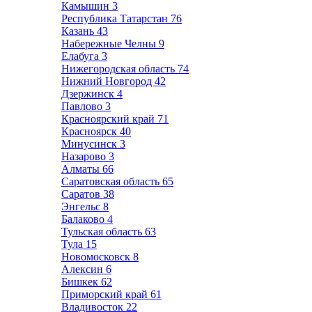
Камышин
3
Республика Татарстан
76
Казань
43
Набережные Челны
9
Елабуга
3
Нижегородская область
74
Нижний Новгород
42
Дзержинск
4
Павлово
3
Красноярский край
71
Красноярск
40
Минусинск
3
Назарово
3
Алматы
66
Саратовская область
65
Саратов
38
Энгельс
8
Балаково
4
Тульская область
63
Тула
15
Новомосковск
8
Алексин
6
Бишкек
62
Приморский край
61
Владивосток
22