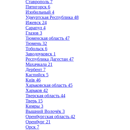
Ставрополь
7
Пятигорск
6
Изобильный
4
Удмуртская Республика
48
Ижевск
24
Сарапул
4
Глазов
3
Тюменская область
47
Тюмень
32
Тобольск
6
Заводоуковск
1
Республика Дагестан
47
Махачкала
21
Дербент
7
Каспийск
5
Київ
46
Харьковская область
45
Харьков
42
Тверская область
44
Тверь
15
Кимры
3
Вышний Волочёк
3
Оренбургская область
42
Оренбург
21
Орск
7