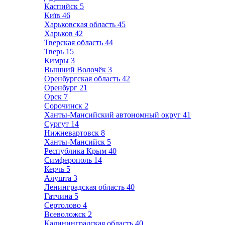
Каспийск
5
Київ
46
Харьковская область
45
Харьков
42
Тверская область
44
Тверь
15
Кимры
3
Вышний Волочёк
3
Оренбургская область
42
Оренбург
21
Орск
7
Сорочинск
2
Ханты-Мансийский автономный округ
41
Сургут
14
Нижневартовск
8
Ханты-Мансийск
5
Республика Крым
40
Симферополь
14
Керчь
5
Алушта
3
Ленинградская область
40
Гатчина
5
Сертолово
4
Всеволожск
2
Калининградская область
40