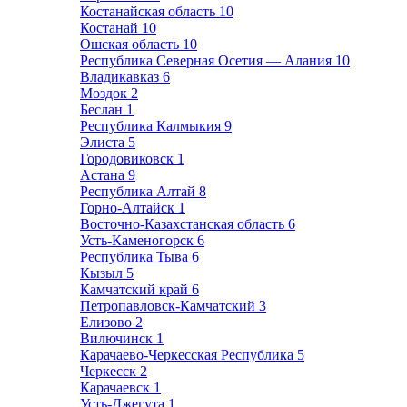
Костанайская область
10
Костанай
10
Ошская область
10
Республика Северная Осетия — Алания
10
Владикавказ
6
Моздок
2
Беслан
1
Республика Калмыкия
9
Элиста
5
Городовиковск
1
Астана
9
Республика Алтай
8
Горно-Алтайск
1
Восточно-Казахстанская область
6
Усть-Каменогорск
6
Республика Тыва
6
Кызыл
5
Камчатский край
6
Петропавловск-Камчатский
3
Елизово
2
Вилючинск
1
Карачаево-Черкесская Республика
5
Черкесск
2
Карачаевск
1
Усть-Джегута
1