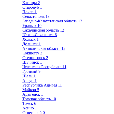
Клинцы
2
Стародуб
1
Почеп
1
Севастополь
13
Западно-Казахстанская область
13
Уральск
10
Сахалинская область
12
Южно-Сахалинск
6
Холмск
1
Долинск
1
Акмолинская область
12
Кокшетау
3
Степногорск
2
Щучинск
1
Чеченская Республика
11
Грозный
9
Шали
1
Аргун
1
Республика Адыгея
11
Майкоп
5
Адыгейск
1
Томская область
10
Томск
6
Асино
1
Стрежевой
0