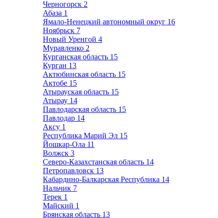
Черногорск
2
Абаза
1
Ямало-Ненецкий автономный округ
16
Ноябрьск
7
Новый Уренгой
4
Муравленко
2
Курганская область
15
Курган
13
Актюбинская область
15
Актобе
15
Атырауская область
15
Атырау
14
Павлодарская область
15
Павлодар
14
Аксу
1
Республика Марий Эл
15
Йошкар-Ола
11
Волжск
3
Северо-Казахстанская область
14
Петропавловск
13
Кабардино-Балкарская Республика
14
Нальчик
7
Терек
1
Майский
1
Брянская область
13