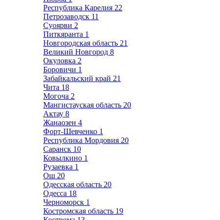
Республика Карелия
22
Петрозаводск
11
Суоярви
2
Питкяранта
1
Новгородская область
21
Великий Новгород
8
Окуловка
2
Боровичи
1
Забайкальский край
21
Чита
18
Могоча
2
Мангистауская область
20
Актау
8
Жанаозен
4
Форт-Шевченко
1
Республика Мордовия
20
Саранск
10
Ковылкино
1
Рузаевка
1
Ош
20
Одесская область
20
Одесса
18
Черноморск
1
Костромская область
19
Кострома
13