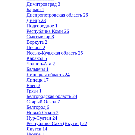
Димитровград
3
Барыш
1
Днепропетровская область
26
Днепр
23
Подгородное
1
Республика Коми
26
Сыктывкар
8
Воркута
2
Печора
2
Иссык-Кульская область
25
Каракол
5
Чолпон-Ата
2
Балыкчы
1
Липецкая область
24
Липецк
17
Елец
3
Грязи
1
Белгородская область
24
Старый Оскол
7
Белгород
6
Новый Оскол
2
Нур-Султан
24
Республика Саха (Якутия)
22
Якутск
14
Нюрба
1