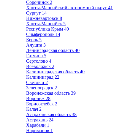
Сорочинск
2
Ханты-Мансийский автономный округ
41
Сургут
14
Нижневартовск
8
Ханты-Мансийск
5
Республика Крым
40
Симферополь
14
Керчь
5
Алушта
3
Ленинградская область
40
Гатчина
5
Сертолово
4
Всеволожск
2
Калининградская область
40
Калининград
22
Светлый
2
Зеленоградск
2
Воронежская область
39
Воронеж
28
Борисоглебск
2
Калач
2
Астраханская область
38
Астрахань
24
Харабали
1
Нариманов
1