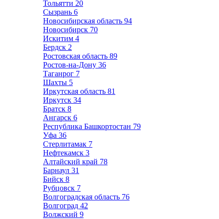
Тольятти
20
Сызрань
6
Новосибирская область
94
Новосибирск
70
Искитим
4
Бердск
2
Ростовская область
89
Ростов-на-Дону
36
Таганрог
7
Шахты
5
Иркутская область
81
Иркутск
34
Братск
8
Ангарск
6
Республика Башкортостан
79
Уфа
36
Стерлитамак
7
Нефтекамск
3
Алтайский край
78
Барнаул
31
Бийск
8
Рубцовск
7
Волгоградская область
76
Волгоград
42
Волжский
9