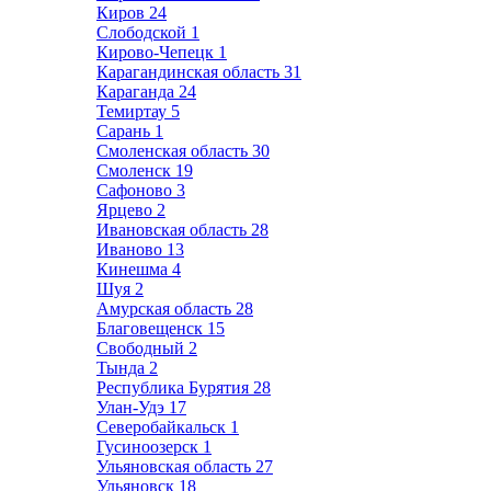
Киров
24
Слободской
1
Кирово-Чепецк
1
Карагандинская область
31
Караганда
24
Темиртау
5
Сарань
1
Смоленская область
30
Смоленск
19
Сафоново
3
Ярцево
2
Ивановская область
28
Иваново
13
Кинешма
4
Шуя
2
Амурская область
28
Благовещенск
15
Свободный
2
Тында
2
Республика Бурятия
28
Улан-Удэ
17
Северобайкальск
1
Гусиноозерск
1
Ульяновская область
27
Ульяновск
18