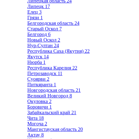
Липецкая область
24
Липецк
17
Елец
3
Грязи
1
Белгородская область
24
Старый Оскол
7
Белгород
6
Новый Оскол
2
Нур-Султан
24
Республика Саха (Якутия)
22
Якутск
14
Нюрба
1
Республика Карелия
22
Петрозаводск
11
Суоярви
2
Питкяранта
1
Новгородская область
21
Великий Новгород
8
Окуловка
2
Боровичи
1
Забайкальский край
21
Чита
18
Могоча
2
Мангистауская область
20
Актау
8