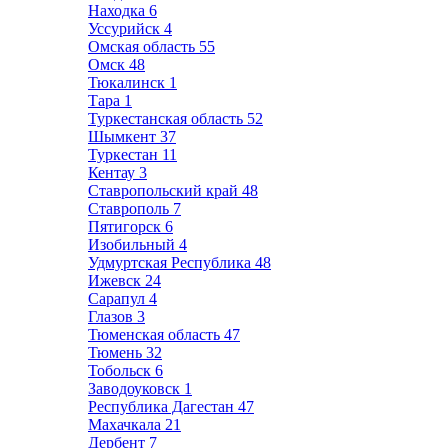
Находка
6
Уссурийск
4
Омская область
55
Омск
48
Тюкалинск
1
Тара
1
Туркестанская область
52
Шымкент
37
Туркестан
11
Кентау
3
Ставропольский край
48
Ставрополь
7
Пятигорск
6
Изобильный
4
Удмуртская Республика
48
Ижевск
24
Сарапул
4
Глазов
3
Тюменская область
47
Тюмень
32
Тобольск
6
Заводоуковск
1
Республика Дагестан
47
Махачкала
21
Дербент
7