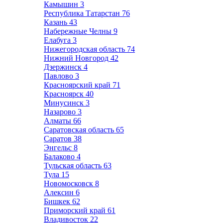
Камышин
3
Республика Татарстан
76
Казань
43
Набережные Челны
9
Елабуга
3
Нижегородская область
74
Нижний Новгород
42
Дзержинск
4
Павлово
3
Красноярский край
71
Красноярск
40
Минусинск
3
Назарово
3
Алматы
66
Саратовская область
65
Саратов
38
Энгельс
8
Балаково
4
Тульская область
63
Тула
15
Новомосковск
8
Алексин
6
Бишкек
62
Приморский край
61
Владивосток
22