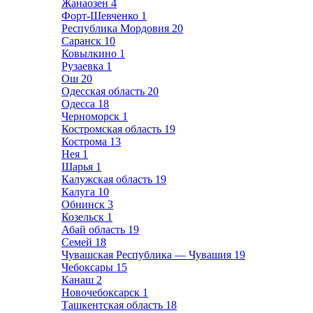
Жанаозен
4
Форт-Шевченко
1
Республика Мордовия
20
Саранск
10
Ковылкино
1
Рузаевка
1
Ош
20
Одесская область
20
Одесса
18
Черноморск
1
Костромская область
19
Кострома
13
Нея
1
Шарья
1
Калужская область
19
Калуга
10
Обнинск
3
Козельск
1
Абай область
19
Семей
18
Чувашская Республика — Чувашия
19
Чебоксары
15
Канаш
2
Новочебоксарск
1
Ташкентская область
18