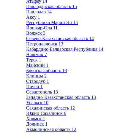
Атырау
14
Павлодарская область
15
Павлодар
14
Аксу
1
Республика Марий Эл
15
Йошкар-Ола
11
Волжск
3
Северо-Казахстанская область
14
Петропавловск
13
Кабардино-Балкарская Республика
14
Нальчик
7
Терек
1
Майский
1
Брянская область
13
Клинцы
2
Стародуб
1
Почеп
1
Севастополь
13
Западно-Казахстанская область
13
Уральск
10
Сахалинская область
12
Южно-Сахалинск
6
Холмск
1
Долинск
1
Акмолинская область
12