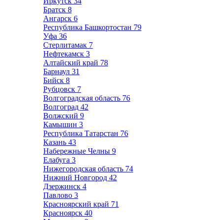
Иркутск
34
Братск
8
Ангарск
6
Республика Башкортостан
79
Уфа
36
Стерлитамак
7
Нефтекамск
3
Алтайский край
78
Барнаул
31
Бийск
8
Рубцовск
7
Волгоградская область
76
Волгоград
42
Волжский
9
Камышин
3
Республика Татарстан
76
Казань
43
Набережные Челны
9
Елабуга
3
Нижегородская область
74
Нижний Новгород
42
Дзержинск
4
Павлово
3
Красноярский край
71
Красноярск
40