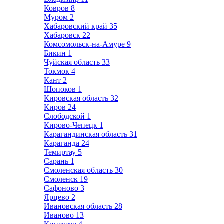
Ковров
8
Муром
2
Хабаровский край
35
Хабаровск
22
Комсомольск-на-Амуре
9
Бикин
1
Чуйская область
33
Токмок
4
Кант
2
Шопоков
1
Кировская область
32
Киров
24
Слободской
1
Кирово-Чепецк
1
Карагандинская область
31
Караганда
24
Темиртау
5
Сарань
1
Смоленская область
30
Смоленск
19
Сафоново
3
Ярцево
2
Ивановская область
28
Иваново
13