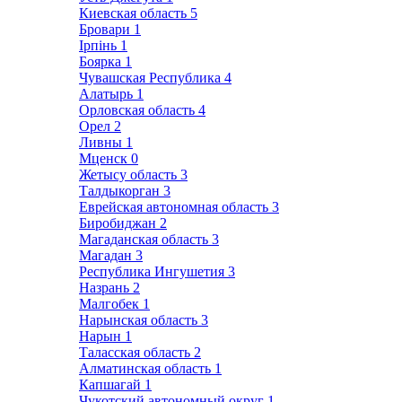
Киевская область
5
Бровари
1
Ірпінь
1
Боярка
1
Чувашская Республика
4
Алатырь
1
Орловская область
4
Орел
2
Ливны
1
Мценск
0
Жетысу область
3
Талдыкорган
3
Еврейская автономная область
3
Биробиджан
2
Магаданская область
3
Магадан
3
Республика Ингушетия
3
Назрань
2
Малгобек
1
Нарынская область
3
Нарын
1
Таласская область
2
Алматинская область
1
Капшагай
1
Чукотский автономный округ
1