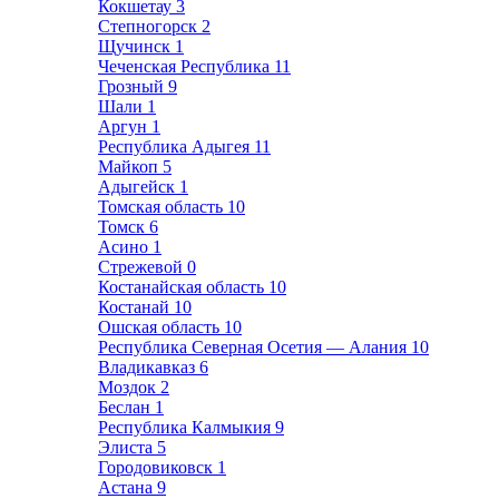
Кокшетау
3
Степногорск
2
Щучинск
1
Чеченская Республика
11
Грозный
9
Шали
1
Аргун
1
Республика Адыгея
11
Майкоп
5
Адыгейск
1
Томская область
10
Томск
6
Асино
1
Стрежевой
0
Костанайская область
10
Костанай
10
Ошская область
10
Республика Северная Осетия — Алания
10
Владикавказ
6
Моздок
2
Беслан
1
Республика Калмыкия
9
Элиста
5
Городовиковск
1
Астана
9