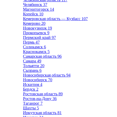
Челябинск
37
Магнитогорск
14
Копейск
10
Кемеровская область — Кузбасс
107
Кемерово
20
Новокузнецк
19
Прокопьевск
9
Пермский край
97
Пермь
47
Соликамск
6
Краснокамск
5
Самарская область
96
Самара
49
Тольятти
20
Сызрань
6
Новосибирская область
94
Новосибирск
70
Искитим
4
Бердск
2
Ростовская область
89
Ростов-на-Дону
36
Таганрог
7
Шахты
5
Иркутская область
81