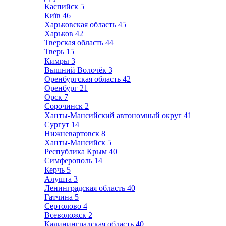
Каспийск
5
Київ
46
Харьковская область
45
Харьков
42
Тверская область
44
Тверь
15
Кимры
3
Вышний Волочёк
3
Оренбургская область
42
Оренбург
21
Орск
7
Сорочинск
2
Ханты-Мансийский автономный округ
41
Сургут
14
Нижневартовск
8
Ханты-Мансийск
5
Республика Крым
40
Симферополь
14
Керчь
5
Алушта
3
Ленинградская область
40
Гатчина
5
Сертолово
4
Всеволожск
2
Калининградская область
40