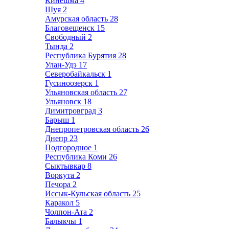
Кинешма
4
Шуя
2
Амурская область
28
Благовещенск
15
Свободный
2
Тында
2
Республика Бурятия
28
Улан-Удэ
17
Северобайкальск
1
Гусиноозерск
1
Ульяновская область
27
Ульяновск
18
Димитровград
3
Барыш
1
Днепропетровская область
26
Днепр
23
Подгородное
1
Республика Коми
26
Сыктывкар
8
Воркута
2
Печора
2
Иссык-Кульская область
25
Каракол
5
Чолпон-Ата
2
Балыкчы
1