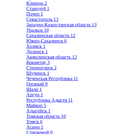
Клинцы
2
Стародуб
1
Почеп
1
Севастополь
13
Западно-Казахстанская область
13
Уральск
10
Сахалинская область
12
Южно-Сахалинск
6
Холмск
1
Долинск
1
Акмолинская область
12
Кокшетау
3
Степногорск
2
Щучинск
1
Чеченская Республика
11
Грозный
9
Шали
1
Аргун
1
Республика Адыгея
11
Майкоп
5
Адыгейск
1
Томская область
10
Томск
6
Асино
1
Стрежевой
0