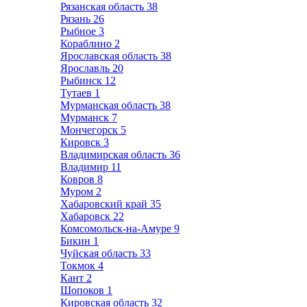
Рязанская область
38
Рязань
26
Рыбное
3
Кораблино
2
Ярославская область
38
Ярославль
20
Рыбинск
12
Тутаев
1
Мурманская область
38
Мурманск
7
Мончегорск
5
Кировск
3
Владимирская область
36
Владимир
11
Ковров
8
Муром
2
Хабаровский край
35
Хабаровск
22
Комсомольск-на-Амуре
9
Бикин
1
Чуйская область
33
Токмок
4
Кант
2
Шопоков
1
Кировская область
32