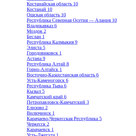
Костанайская область
10
Костанай
10
Ошская область
10
Республика Северная Осетия — Алания
10
Владикавказ
6
Моздок
2
Беслан
1
Республика Калмыкия
9
Элиста
5
Городовиковск
1
Астана
9
Республика Алтай
8
Горно-Алтайск
1
Восточно-Казахстанская область
6
Усть-Каменогорск
6
Республика Тыва
6
Кызыл
5
Камчатский край
6
Петропавловск-Камчатский
3
Елизово
2
Вилючинск
1
Карачаево-Черкесская Республика
5
Черкесск
2
Карачаевск
1
Усть-Джегута
1