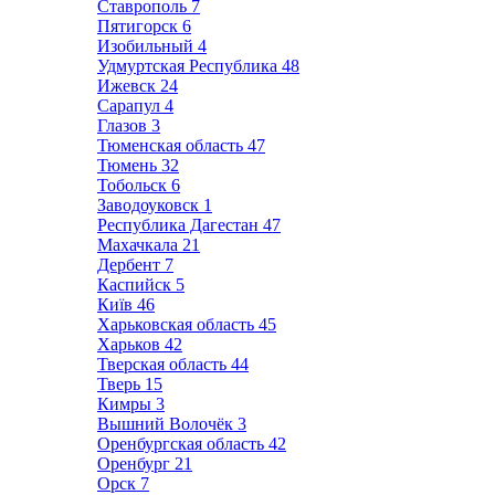
Ставрополь
7
Пятигорск
6
Изобильный
4
Удмуртская Республика
48
Ижевск
24
Сарапул
4
Глазов
3
Тюменская область
47
Тюмень
32
Тобольск
6
Заводоуковск
1
Республика Дагестан
47
Махачкала
21
Дербент
7
Каспийск
5
Київ
46
Харьковская область
45
Харьков
42
Тверская область
44
Тверь
15
Кимры
3
Вышний Волочёк
3
Оренбургская область
42
Оренбург
21
Орск
7