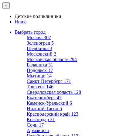
×
Детские поликлиники
Home
Выбрать город
Москва
307
Зеленоград
5
Щербинка
3
Московский
2
Московская область
294
Балашиха
31
Подольск
17
Мытищи
14
Санкт-Петербург
171
Ташкент
146
Свердловская область
128
Екатеринбург
47
Каменск-Уральский
6
Нижний Тагил
5
Краснодарский край
123
Краснодар
31
Сочи
17
Армавир
5
Челябинская область
117