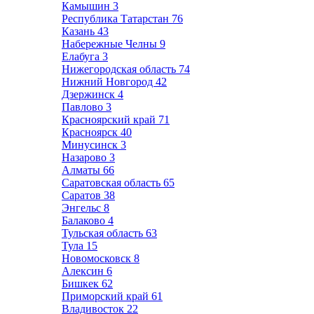
Камышин
3
Республика Татарстан
76
Казань
43
Набережные Челны
9
Елабуга
3
Нижегородская область
74
Нижний Новгород
42
Дзержинск
4
Павлово
3
Красноярский край
71
Красноярск
40
Минусинск
3
Назарово
3
Алматы
66
Саратовская область
65
Саратов
38
Энгельс
8
Балаково
4
Тульская область
63
Тула
15
Новомосковск
8
Алексин
6
Бишкек
62
Приморский край
61
Владивосток
22