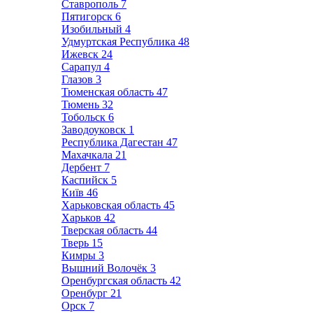
Ставрополь
7
Пятигорск
6
Изобильный
4
Удмуртская Республика
48
Ижевск
24
Сарапул
4
Глазов
3
Тюменская область
47
Тюмень
32
Тобольск
6
Заводоуковск
1
Республика Дагестан
47
Махачкала
21
Дербент
7
Каспийск
5
Київ
46
Харьковская область
45
Харьков
42
Тверская область
44
Тверь
15
Кимры
3
Вышний Волочёк
3
Оренбургская область
42
Оренбург
21
Орск
7