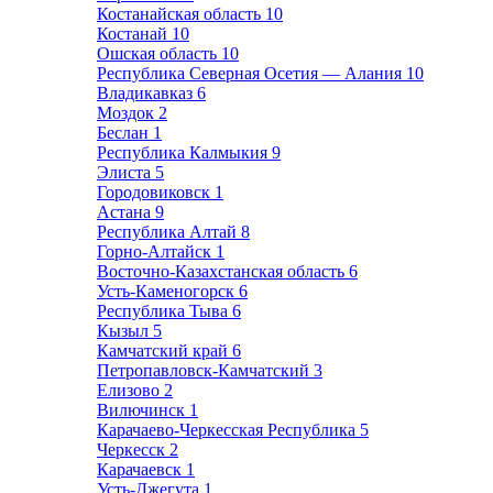
Костанайская область
10
Костанай
10
Ошская область
10
Республика Северная Осетия — Алания
10
Владикавказ
6
Моздок
2
Беслан
1
Республика Калмыкия
9
Элиста
5
Городовиковск
1
Астана
9
Республика Алтай
8
Горно-Алтайск
1
Восточно-Казахстанская область
6
Усть-Каменогорск
6
Республика Тыва
6
Кызыл
5
Камчатский край
6
Петропавловск-Камчатский
3
Елизово
2
Вилючинск
1
Карачаево-Черкесская Республика
5
Черкесск
2
Карачаевск
1
Усть-Джегута
1