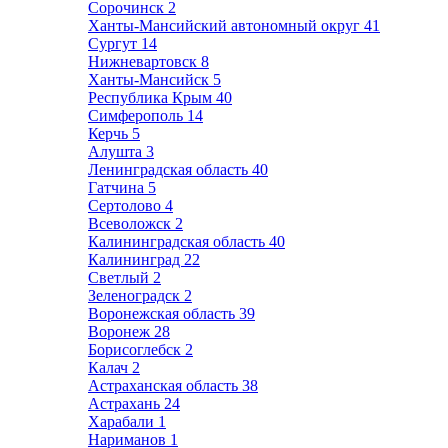
Сорочинск
2
Ханты-Мансийский автономный округ
41
Сургут
14
Нижневартовск
8
Ханты-Мансийск
5
Республика Крым
40
Симферополь
14
Керчь
5
Алушта
3
Ленинградская область
40
Гатчина
5
Сертолово
4
Всеволожск
2
Калининградская область
40
Калининград
22
Светлый
2
Зеленоградск
2
Воронежская область
39
Воронеж
28
Борисоглебск
2
Калач
2
Астраханская область
38
Астрахань
24
Харабали
1
Нариманов
1