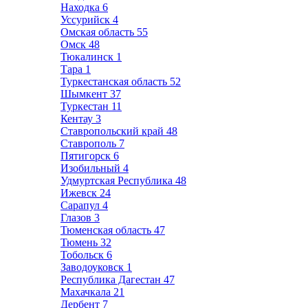
Находка
6
Уссурийск
4
Омская область
55
Омск
48
Тюкалинск
1
Тара
1
Туркестанская область
52
Шымкент
37
Туркестан
11
Кентау
3
Ставропольский край
48
Ставрополь
7
Пятигорск
6
Изобильный
4
Удмуртская Республика
48
Ижевск
24
Сарапул
4
Глазов
3
Тюменская область
47
Тюмень
32
Тобольск
6
Заводоуковск
1
Республика Дагестан
47
Махачкала
21
Дербент
7