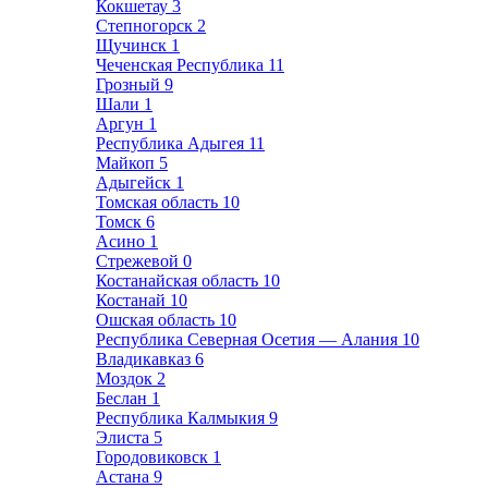
Кокшетау
3
Степногорск
2
Щучинск
1
Чеченская Республика
11
Грозный
9
Шали
1
Аргун
1
Республика Адыгея
11
Майкоп
5
Адыгейск
1
Томская область
10
Томск
6
Асино
1
Стрежевой
0
Костанайская область
10
Костанай
10
Ошская область
10
Республика Северная Осетия — Алания
10
Владикавказ
6
Моздок
2
Беслан
1
Республика Калмыкия
9
Элиста
5
Городовиковск
1
Астана
9