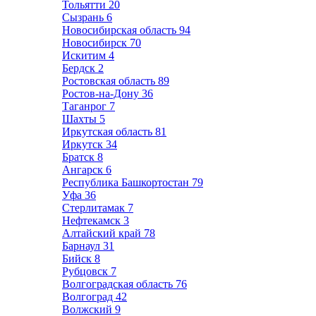
Тольятти
20
Сызрань
6
Новосибирская область
94
Новосибирск
70
Искитим
4
Бердск
2
Ростовская область
89
Ростов-на-Дону
36
Таганрог
7
Шахты
5
Иркутская область
81
Иркутск
34
Братск
8
Ангарск
6
Республика Башкортостан
79
Уфа
36
Стерлитамак
7
Нефтекамск
3
Алтайский край
78
Барнаул
31
Бийск
8
Рубцовск
7
Волгоградская область
76
Волгоград
42
Волжский
9