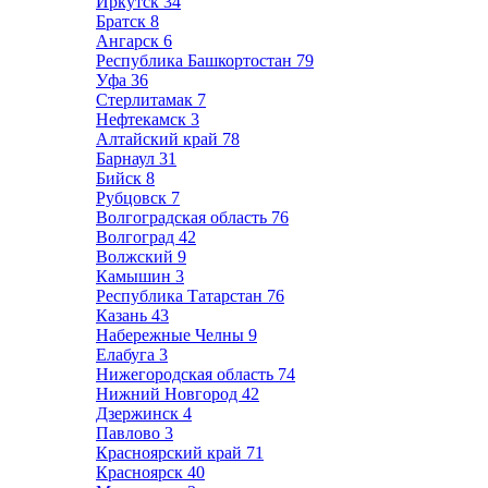
Иркутск
34
Братск
8
Ангарск
6
Республика Башкортостан
79
Уфа
36
Стерлитамак
7
Нефтекамск
3
Алтайский край
78
Барнаул
31
Бийск
8
Рубцовск
7
Волгоградская область
76
Волгоград
42
Волжский
9
Камышин
3
Республика Татарстан
76
Казань
43
Набережные Челны
9
Елабуга
3
Нижегородская область
74
Нижний Новгород
42
Дзержинск
4
Павлово
3
Красноярский край
71
Красноярск
40