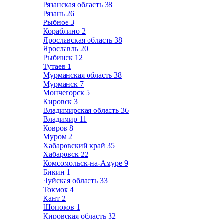
Рязанская область
38
Рязань
26
Рыбное
3
Кораблино
2
Ярославская область
38
Ярославль
20
Рыбинск
12
Тутаев
1
Мурманская область
38
Мурманск
7
Мончегорск
5
Кировск
3
Владимирская область
36
Владимир
11
Ковров
8
Муром
2
Хабаровский край
35
Хабаровск
22
Комсомольск-на-Амуре
9
Бикин
1
Чуйская область
33
Токмок
4
Кант
2
Шопоков
1
Кировская область
32