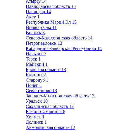
Атырау
14
Павлодарская область
15
Павлодар
14
Аксу
1
Республика Марий Эл
15
Йошкар-Ола
11
Волжск
3
Северо-Казахстанская область
14
Петропавловск
13
Кабардино-Балкарская Республика
14
Нальчик
7
Терек
1
Майский
1
Брянская область
13
Клинцы
2
Стародуб
1
Почеп
1
Севастополь
13
Западно-Казахстанская область
13
Уральск
10
Сахалинская область
12
Южно-Сахалинск
6
Холмск
1
Долинск
1
Акмолинская область
12