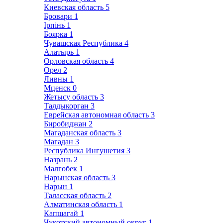
Киевская область
5
Бровари
1
Ірпінь
1
Боярка
1
Чувашская Республика
4
Алатырь
1
Орловская область
4
Орел
2
Ливны
1
Мценск
0
Жетысу область
3
Талдыкорган
3
Еврейская автономная область
3
Биробиджан
2
Магаданская область
3
Магадан
3
Республика Ингушетия
3
Назрань
2
Малгобек
1
Нарынская область
3
Нарын
1
Таласская область
2
Алматинская область
1
Капшагай
1
Чукотский автономный округ
1