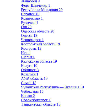
Жанаозен
4
Форт-Шевченко
1
Республика Мордовия
20
Саранск
10
Ковылкино
1
Рузаевка
1
Ош
20
Одесская область
20
Одесса
18
Черноморск
1
Костромская область
19
Кострома
13
Нея
1
Шарья
1
Калужская область
19
Калуга
10
Обнинск
3
Козельск
1
Абай область
19
Семей
18
Чувашская Республика — Чувашия
19
Чебоксары
15
Канаш
2
Новочебоксарск
1
Ташкентская область
18