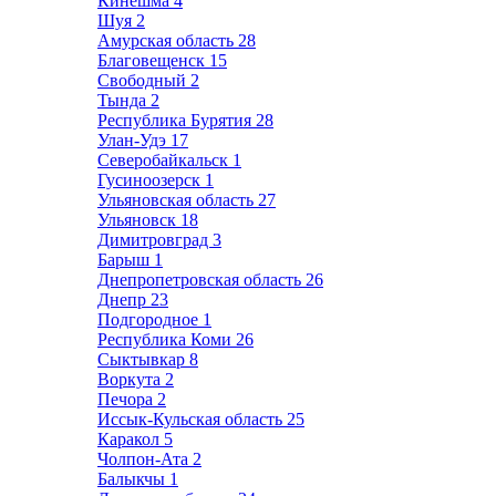
Кинешма
4
Шуя
2
Амурская область
28
Благовещенск
15
Свободный
2
Тында
2
Республика Бурятия
28
Улан-Удэ
17
Северобайкальск
1
Гусиноозерск
1
Ульяновская область
27
Ульяновск
18
Димитровград
3
Барыш
1
Днепропетровская область
26
Днепр
23
Подгородное
1
Республика Коми
26
Сыктывкар
8
Воркута
2
Печора
2
Иссык-Кульская область
25
Каракол
5
Чолпон-Ата
2
Балыкчы
1