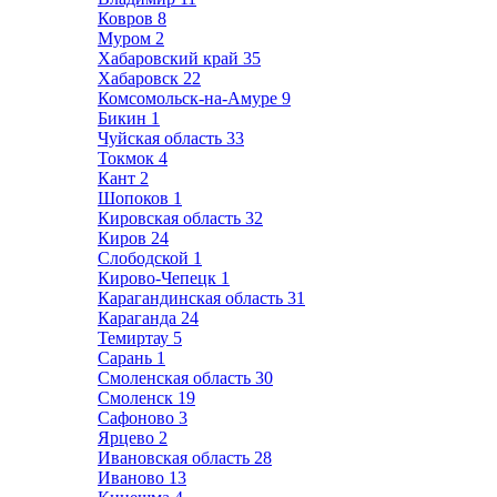
Ковров
8
Муром
2
Хабаровский край
35
Хабаровск
22
Комсомольск-на-Амуре
9
Бикин
1
Чуйская область
33
Токмок
4
Кант
2
Шопоков
1
Кировская область
32
Киров
24
Слободской
1
Кирово-Чепецк
1
Карагандинская область
31
Караганда
24
Темиртау
5
Сарань
1
Смоленская область
30
Смоленск
19
Сафоново
3
Ярцево
2
Ивановская область
28
Иваново
13