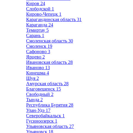
Киров
24
Слободской
1
Кирово-Чепецк
1
Карагандинская область
31
Караганда
24
Темиртау
5
Сарань
1
Смоленская область
30
Смоленск
19
Сафоново
3
Ярцево
2
Ивановская область
28
Иваново
13
Кинешма
4
Шуя
2
Амурская область
28
Благовещенск
15
Свободный
2
Тында
2
Республика Бурятия
28
Улан-Удэ
17
Северобайкальск
1
Гусиноозерск
1
Ульяновская область
27
Ульяновск
18