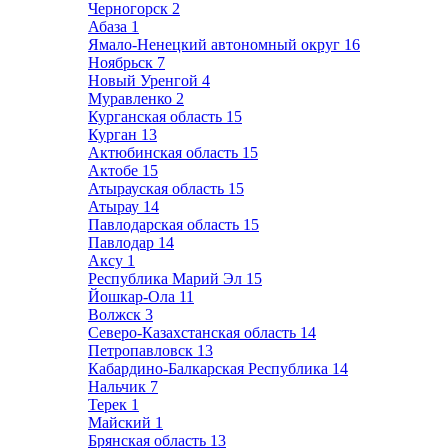
Черногорск
2
Абаза
1
Ямало-Ненецкий автономный округ
16
Ноябрьск
7
Новый Уренгой
4
Муравленко
2
Курганская область
15
Курган
13
Актюбинская область
15
Актобе
15
Атырауская область
15
Атырау
14
Павлодарская область
15
Павлодар
14
Аксу
1
Республика Марий Эл
15
Йошкар-Ола
11
Волжск
3
Северо-Казахстанская область
14
Петропавловск
13
Кабардино-Балкарская Республика
14
Нальчик
7
Терек
1
Майский
1
Брянская область
13