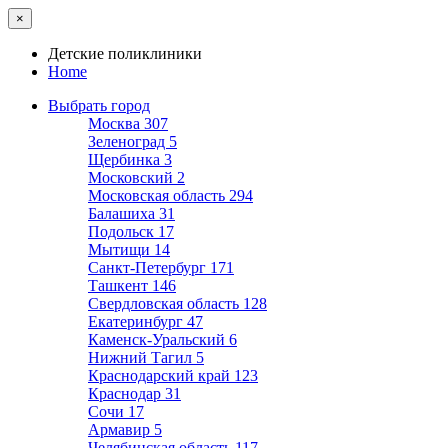
×
Детские поликлиники
Home
Выбрать город
Москва
307
Зеленоград
5
Щербинка
3
Московский
2
Московская область
294
Балашиха
31
Подольск
17
Мытищи
14
Санкт-Петербург
171
Ташкент
146
Свердловская область
128
Екатеринбург
47
Каменск-Уральский
6
Нижний Тагил
5
Краснодарский край
123
Краснодар
31
Сочи
17
Армавир
5
Челябинская область
117