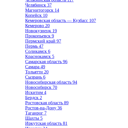
Челябинск
37
Магнитогорск
14
Копейск
10
Кемеровская область — Кузбасс
107
Кемерово
20
Новокузнецк
19
Прокопьевск
9
Пермский край
97
Пермь
47
Соликамск
6
Краснокамск
5
Самарская область
96
Самара
49
Тольятти
20
Сызрань
6
Новосибирская область
94
Новосибирск
70
Искитим
4
Бердск
2
Ростовская область
89
Ростов-на-Дону
36
Таганрог
7
Шахты
5
Иркутская область
81