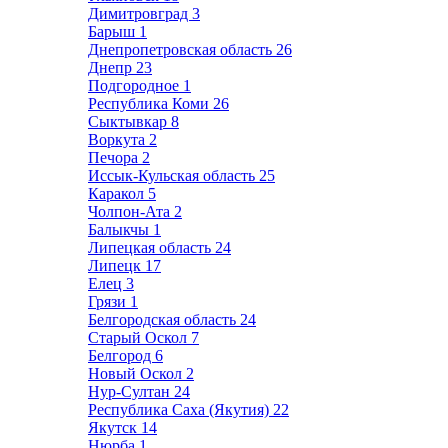
Димитровград
3
Барыш
1
Днепропетровская область
26
Днепр
23
Подгородное
1
Республика Коми
26
Сыктывкар
8
Воркута
2
Печора
2
Иссык-Кульская область
25
Каракол
5
Чолпон-Ата
2
Балыкчы
1
Липецкая область
24
Липецк
17
Елец
3
Грязи
1
Белгородская область
24
Старый Оскол
7
Белгород
6
Новый Оскол
2
Нур-Султан
24
Республика Саха (Якутия)
22
Якутск
14
Нюрба
1