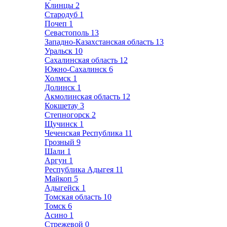
Клинцы
2
Стародуб
1
Почеп
1
Севастополь
13
Западно-Казахстанская область
13
Уральск
10
Сахалинская область
12
Южно-Сахалинск
6
Холмск
1
Долинск
1
Акмолинская область
12
Кокшетау
3
Степногорск
2
Щучинск
1
Чеченская Республика
11
Грозный
9
Шали
1
Аргун
1
Республика Адыгея
11
Майкоп
5
Адыгейск
1
Томская область
10
Томск
6
Асино
1
Стрежевой
0