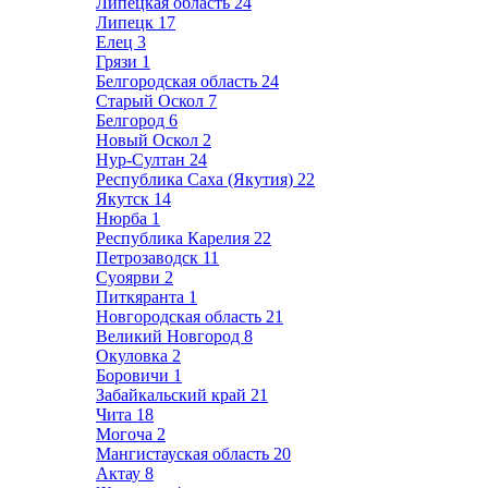
Липецкая область
24
Липецк
17
Елец
3
Грязи
1
Белгородская область
24
Старый Оскол
7
Белгород
6
Новый Оскол
2
Нур-Султан
24
Республика Саха (Якутия)
22
Якутск
14
Нюрба
1
Республика Карелия
22
Петрозаводск
11
Суоярви
2
Питкяранта
1
Новгородская область
21
Великий Новгород
8
Окуловка
2
Боровичи
1
Забайкальский край
21
Чита
18
Могоча
2
Мангистауская область
20
Актау
8