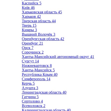
Каспийск
5
Київ
46
Харьковская область
45
Харьков
42
Тверская область
44
Тверь
15
Кимры
3
Вышний Волочёк
3
Оренбургская область
42
Оренбург
21
Орск
7
Сорочинск
2
Ханты-Мансийский автономный округ
41
Сургут
14
Нижневартовск
8
Ханты-Мансийск
5
Республика Крым
40
Симферополь
14
Керчь
5
Алушта
3
Ленинградская область
40
Гатчина
5
Сертолово
4
Всеволожск
2
Калининградская область
40