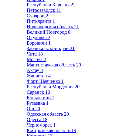
Республика Карелия
22
Петрозаводск
11
Суоярви
2
Питкяранта
1
Новгородская область
21
Великий Новгород
8
Окуловка
2
Боровичи
1
Забайкальский край
21
Чита
18
Могоча
2
Мангистауская область
20
Актау
8
Жанаозен
4
Форт-Шевченко
1
Республика Мордовия
20
Саранск
10
Ковылкино
1
Рузаевка
1
Ош
20
Одесская область
20
Одесса
18
Черноморск
1
Костромская область
19
Кострома
13