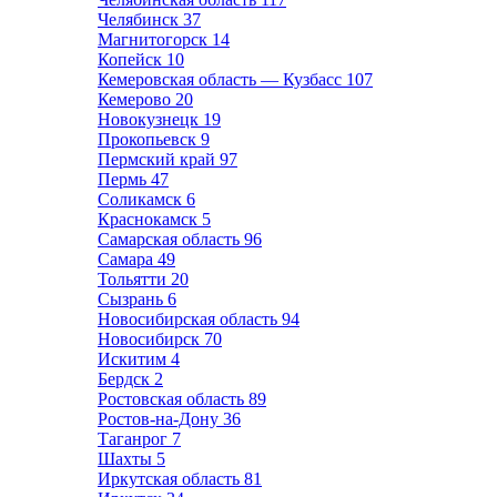
Челябинск
37
Магнитогорск
14
Копейск
10
Кемеровская область — Кузбасс
107
Кемерово
20
Новокузнецк
19
Прокопьевск
9
Пермский край
97
Пермь
47
Соликамск
6
Краснокамск
5
Самарская область
96
Самара
49
Тольятти
20
Сызрань
6
Новосибирская область
94
Новосибирск
70
Искитим
4
Бердск
2
Ростовская область
89
Ростов-на-Дону
36
Таганрог
7
Шахты
5
Иркутская область
81