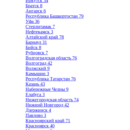
Иркутск
34
Братск
8
Ангарск
6
Республика Башкортостан
79
Уфа
36
Стерлитамак
7
Нефтекамск
3
Алтайский край
78
Барнаул
31
Бийск
8
Рубцовск
7
Волгоградская область
76
Волгоград
42
Волжский
9
Камышин
3
Республика Татарстан
76
Казань
43
Набережные Челны
9
Елабуга
3
Нижегородская область
74
Нижний Новгород
42
Дзержинск
4
Павлово
3
Красноярский край
71
Красноярск
40