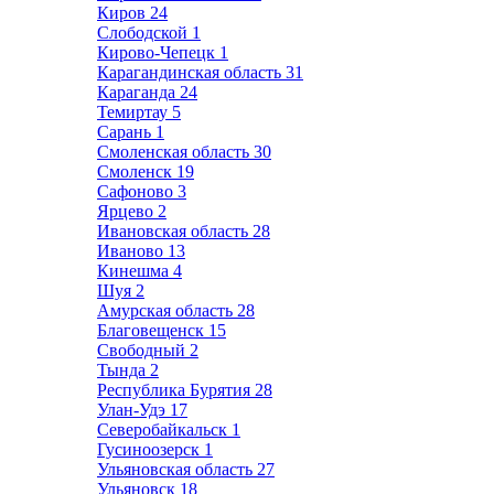
Киров
24
Слободской
1
Кирово-Чепецк
1
Карагандинская область
31
Караганда
24
Темиртау
5
Сарань
1
Смоленская область
30
Смоленск
19
Сафоново
3
Ярцево
2
Ивановская область
28
Иваново
13
Кинешма
4
Шуя
2
Амурская область
28
Благовещенск
15
Свободный
2
Тында
2
Республика Бурятия
28
Улан-Удэ
17
Северобайкальск
1
Гусиноозерск
1
Ульяновская область
27
Ульяновск
18