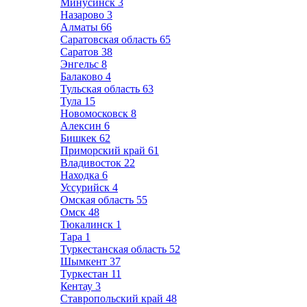
Минусинск
3
Назарово
3
Алматы
66
Саратовская область
65
Саратов
38
Энгельс
8
Балаково
4
Тульская область
63
Тула
15
Новомосковск
8
Алексин
6
Бишкек
62
Приморский край
61
Владивосток
22
Находка
6
Уссурийск
4
Омская область
55
Омск
48
Тюкалинск
1
Тара
1
Туркестанская область
52
Шымкент
37
Туркестан
11
Кентау
3
Ставропольский край
48