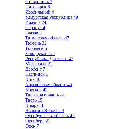
Ставрополь
7
Пятигорск
6
Изобильный
4
Удмуртская Республика
48
Ижевск
24
Сарапул
4
Глазов
3
Тюменская область
47
Тюмень
32
Тобольск
6
Заводоуковск
1
Республика Дагестан
47
Махачкала
21
Дербент
7
Каспийск
5
Київ
46
Харьковская область
45
Харьков
42
Тверская область
44
Тверь
15
Кимры
3
Вышний Волочёк
3
Оренбургская область
42
Оренбург
21
Орск
7