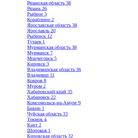
Рязанская область
38
Рязань
26
Рыбное
3
Кораблино
2
Ярославская область
38
Ярославль
20
Рыбинск
12
Тутаев
1
Мурманская область
38
Мурманск
7
Мончегорск
5
Кировск
3
Владимирская область
36
Владимир
11
Ковров
8
Муром
2
Хабаровский край
35
Хабаровск
22
Комсомольск-на-Амуре
9
Бикин
1
Чуйская область
33
Токмок
4
Кант
2
Шопоков
1
Кировская область
32