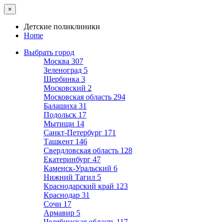
×
Детские поликлиники
Home
Выбрать город
Москва
307
Зеленоград
5
Щербинка
3
Московский
2
Московская область
294
Балашиха
31
Подольск
17
Мытищи
14
Санкт-Петербург
171
Ташкент
146
Свердловская область
128
Екатеринбург
47
Каменск-Уральский
6
Нижний Тагил
5
Краснодарский край
123
Краснодар
31
Сочи
17
Армавир
5
Челябинская область
117