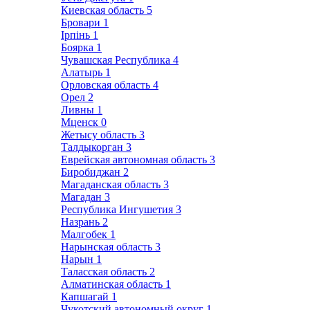
Киевская область
5
Бровари
1
Ірпінь
1
Боярка
1
Чувашская Республика
4
Алатырь
1
Орловская область
4
Орел
2
Ливны
1
Мценск
0
Жетысу область
3
Талдыкорган
3
Еврейская автономная область
3
Биробиджан
2
Магаданская область
3
Магадан
3
Республика Ингушетия
3
Назрань
2
Малгобек
1
Нарынская область
3
Нарын
1
Таласская область
2
Алматинская область
1
Капшагай
1
Чукотский автономный округ
1