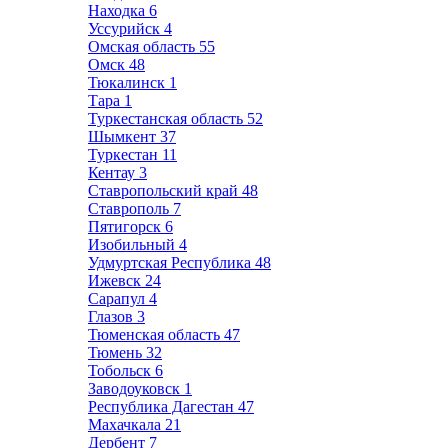
Находка
6
Уссурийск
4
Омская область
55
Омск
48
Тюкалинск
1
Тара
1
Туркестанская область
52
Шымкент
37
Туркестан
11
Кентау
3
Ставропольский край
48
Ставрополь
7
Пятигорск
6
Изобильный
4
Удмуртская Республика
48
Ижевск
24
Сарапул
4
Глазов
3
Тюменская область
47
Тюмень
32
Тобольск
6
Заводоуковск
1
Республика Дагестан
47
Махачкала
21
Дербент
7