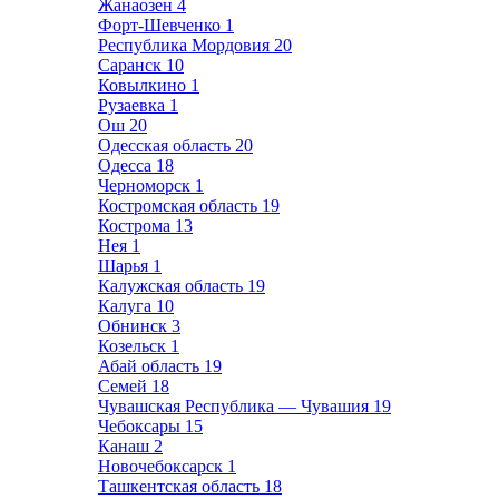
Жанаозен
4
Форт-Шевченко
1
Республика Мордовия
20
Саранск
10
Ковылкино
1
Рузаевка
1
Ош
20
Одесская область
20
Одесса
18
Черноморск
1
Костромская область
19
Кострома
13
Нея
1
Шарья
1
Калужская область
19
Калуга
10
Обнинск
3
Козельск
1
Абай область
19
Семей
18
Чувашская Республика — Чувашия
19
Чебоксары
15
Канаш
2
Новочебоксарск
1
Ташкентская область
18