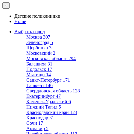
×
Детские поликлиники
Home
Выбрать город
Москва
307
Зеленоград
5
Щербинка
3
Московский
2
Московская область
294
Балашиха
31
Подольск
17
Мытищи
14
Санкт-Петербург
171
Ташкент
146
Свердловская область
128
Екатеринбург
47
Каменск-Уральский
6
Нижний Тагил
5
Краснодарский край
123
Краснодар
31
Сочи
17
Армавир
5
Челябинская область
117