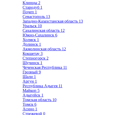
Клинцы
2
Стародуб
1
Почеп
1
Севастополь
13
Западно-Казахстанская область
13
Уральск
10
Сахалинская область
12
Южно-Сахалинск
6
Холмск
1
Долинск
1
Акмолинская область
12
Кокшетау
3
Степногорск
2
Щучинск
1
Чеченская Республика
11
Грозный
9
Шали
1
Аргун
1
Республика Адыгея
11
Майкоп
5
Адыгейск
1
Томская область
10
Томск
6
Асино
1
Стрежевой
0