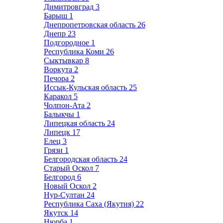
Димитровград
3
Барыш
1
Днепропетровская область
26
Днепр
23
Подгородное
1
Республика Коми
26
Сыктывкар
8
Воркута
2
Печора
2
Иссык-Кульская область
25
Каракол
5
Чолпон-Ата
2
Балыкчы
1
Липецкая область
24
Липецк
17
Елец
3
Грязи
1
Белгородская область
24
Старый Оскол
7
Белгород
6
Новый Оскол
2
Нур-Султан
24
Республика Саха (Якутия)
22
Якутск
14
Нюрба
1