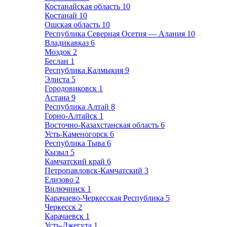
Костанайская область
10
Костанай
10
Ошская область
10
Республика Северная Осетия — Алания
10
Владикавказ
6
Моздок
2
Беслан
1
Республика Калмыкия
9
Элиста
5
Городовиковск
1
Астана
9
Республика Алтай
8
Горно-Алтайск
1
Восточно-Казахстанская область
6
Усть-Каменогорск
6
Республика Тыва
6
Кызыл
5
Камчатский край
6
Петропавловск-Камчатский
3
Елизово
2
Вилючинск
1
Карачаево-Черкесская Республика
5
Черкесск
2
Карачаевск
1
Усть-Джегута
1