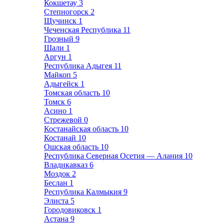
Кокшетау
3
Степногорск
2
Щучинск
1
Чеченская Республика
11
Грозный
9
Шали
1
Аргун
1
Республика Адыгея
11
Майкоп
5
Адыгейск
1
Томская область
10
Томск
6
Асино
1
Стрежевой
0
Костанайская область
10
Костанай
10
Ошская область
10
Республика Северная Осетия — Алания
10
Владикавказ
6
Моздок
2
Беслан
1
Республика Калмыкия
9
Элиста
5
Городовиковск
1
Астана
9