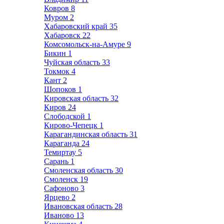
Ковров
8
Муром
2
Хабаровский край
35
Хабаровск
22
Комсомольск-на-Амуре
9
Бикин
1
Чуйская область
33
Токмок
4
Кант
2
Шопоков
1
Кировская область
32
Киров
24
Слободской
1
Кирово-Чепецк
1
Карагандинская область
31
Караганда
24
Темиртау
5
Сарань
1
Смоленская область
30
Смоленск
19
Сафоново
3
Ярцево
2
Ивановская область
28
Иваново
13