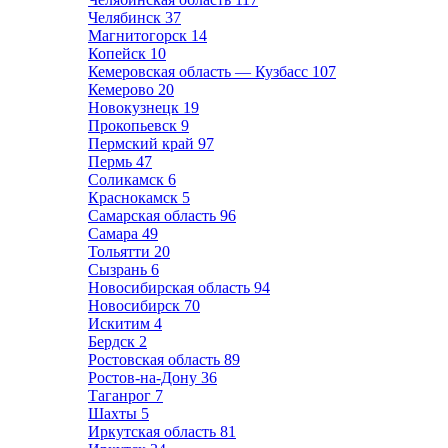
Челябинск
37
Магнитогорск
14
Копейск
10
Кемеровская область — Кузбасс
107
Кемерово
20
Новокузнецк
19
Прокопьевск
9
Пермский край
97
Пермь
47
Соликамск
6
Краснокамск
5
Самарская область
96
Самара
49
Тольятти
20
Сызрань
6
Новосибирская область
94
Новосибирск
70
Искитим
4
Бердск
2
Ростовская область
89
Ростов-на-Дону
36
Таганрог
7
Шахты
5
Иркутская область
81