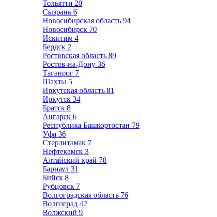
Тольятти
20
Сызрань
6
Новосибирская область
94
Новосибирск
70
Искитим
4
Бердск
2
Ростовская область
89
Ростов-на-Дону
36
Таганрог
7
Шахты
5
Иркутская область
81
Иркутск
34
Братск
8
Ангарск
6
Республика Башкортостан
79
Уфа
36
Стерлитамак
7
Нефтекамск
3
Алтайский край
78
Барнаул
31
Бийск
8
Рубцовск
7
Волгоградская область
76
Волгоград
42
Волжский
9