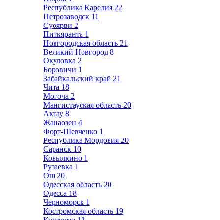
Республика Карелия
22
Петрозаводск
11
Суоярви
2
Питкяранта
1
Новгородская область
21
Великий Новгород
8
Окуловка
2
Боровичи
1
Забайкальский край
21
Чита
18
Могоча
2
Мангистауская область
20
Актау
8
Жанаозен
4
Форт-Шевченко
1
Республика Мордовия
20
Саранск
10
Ковылкино
1
Рузаевка
1
Ош
20
Одесская область
20
Одесса
18
Черноморск
1
Костромская область
19
Кострома
13