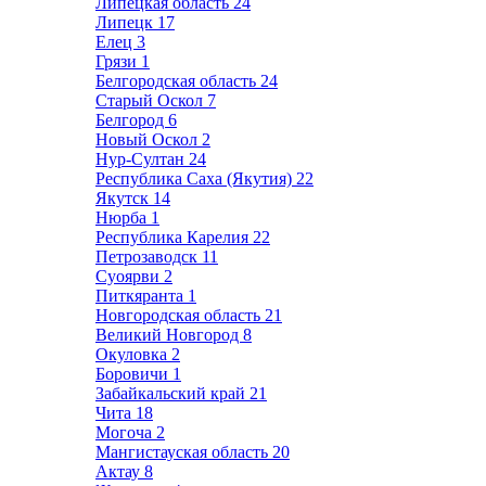
Липецкая область
24
Липецк
17
Елец
3
Грязи
1
Белгородская область
24
Старый Оскол
7
Белгород
6
Новый Оскол
2
Нур-Султан
24
Республика Саха (Якутия)
22
Якутск
14
Нюрба
1
Республика Карелия
22
Петрозаводск
11
Суоярви
2
Питкяранта
1
Новгородская область
21
Великий Новгород
8
Окуловка
2
Боровичи
1
Забайкальский край
21
Чита
18
Могоча
2
Мангистауская область
20
Актау
8