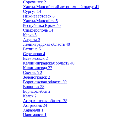
Сорочинск
2
Ханты-Мансийский автономный округ
41
Сургут
14
Нижневартовск
8
Ханты-Мансийск
5
Республика Крым
40
Симферополь
14
Керчь
5
Алушта
3
Ленинградская область
40
Гатчина
5
Сертолово
4
Всеволожск
2
Калининградская область
40
Калининград
22
Светлый
2
Зеленоградск
2
Воронежская область
39
Воронеж
28
Борисоглебск
2
Калач
2
Астраханская область
38
Астрахань
24
Харабали
1
Нариманов
1