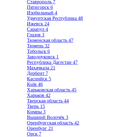
Ставрополь
7
Пятигорск
6
Изобильный
4
Удмуртская Республика
48
Ижевск
24
Сарапул
4
Глазов
3
Тюменская область
47
Тюмень
32
Тобольск
6
Заводоуковск
1
Республика Дагестан
47
Махачкала
21
Дербент
7
Каспийск
5
Київ
46
Харьковская область
45
Харьков
42
Тверская область
44
Тверь
15
Кимры
3
Вышний Волочёк
3
Оренбургская область
42
Оренбург
21
Орск
7