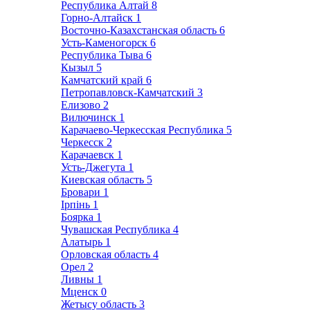
Республика Алтай
8
Горно-Алтайск
1
Восточно-Казахстанская область
6
Усть-Каменогорск
6
Республика Тыва
6
Кызыл
5
Камчатский край
6
Петропавловск-Камчатский
3
Елизово
2
Вилючинск
1
Карачаево-Черкесская Республика
5
Черкесск
2
Карачаевск
1
Усть-Джегута
1
Киевская область
5
Бровари
1
Ірпінь
1
Боярка
1
Чувашская Республика
4
Алатырь
1
Орловская область
4
Орел
2
Ливны
1
Мценск
0
Жетысу область
3