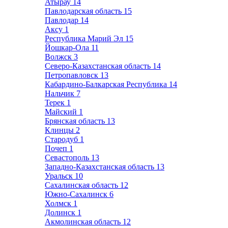
Атырау
14
Павлодарская область
15
Павлодар
14
Аксу
1
Республика Марий Эл
15
Йошкар-Ола
11
Волжск
3
Северо-Казахстанская область
14
Петропавловск
13
Кабардино-Балкарская Республика
14
Нальчик
7
Терек
1
Майский
1
Брянская область
13
Клинцы
2
Стародуб
1
Почеп
1
Севастополь
13
Западно-Казахстанская область
13
Уральск
10
Сахалинская область
12
Южно-Сахалинск
6
Холмск
1
Долинск
1
Акмолинская область
12