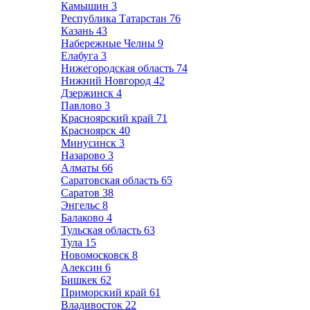
Камышин
3
Республика Татарстан
76
Казань
43
Набережные Челны
9
Елабуга
3
Нижегородская область
74
Нижний Новгород
42
Дзержинск
4
Павлово
3
Красноярский край
71
Красноярск
40
Минусинск
3
Назарово
3
Алматы
66
Саратовская область
65
Саратов
38
Энгельс
8
Балаково
4
Тульская область
63
Тула
15
Новомосковск
8
Алексин
6
Бишкек
62
Приморский край
61
Владивосток
22