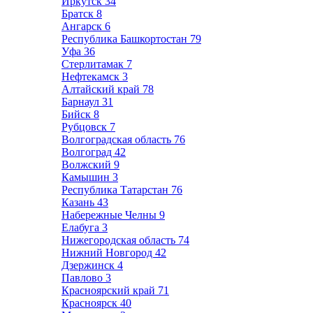
Иркутск
34
Братск
8
Ангарск
6
Республика Башкортостан
79
Уфа
36
Стерлитамак
7
Нефтекамск
3
Алтайский край
78
Барнаул
31
Бийск
8
Рубцовск
7
Волгоградская область
76
Волгоград
42
Волжский
9
Камышин
3
Республика Татарстан
76
Казань
43
Набережные Челны
9
Елабуга
3
Нижегородская область
74
Нижний Новгород
42
Дзержинск
4
Павлово
3
Красноярский край
71
Красноярск
40