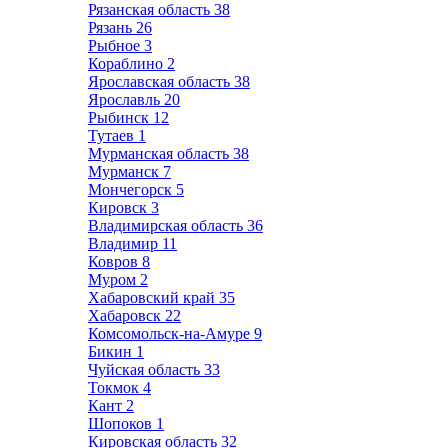
Рязанская область
38
Рязань
26
Рыбное
3
Кораблино
2
Ярославская область
38
Ярославль
20
Рыбинск
12
Тутаев
1
Мурманская область
38
Мурманск
7
Мончегорск
5
Кировск
3
Владимирская область
36
Владимир
11
Ковров
8
Муром
2
Хабаровский край
35
Хабаровск
22
Комсомольск-на-Амуре
9
Бикин
1
Чуйская область
33
Токмок
4
Кант
2
Шопоков
1
Кировская область
32