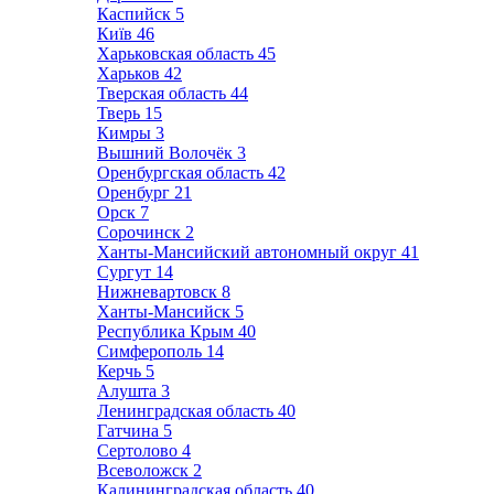
Каспийск
5
Київ
46
Харьковская область
45
Харьков
42
Тверская область
44
Тверь
15
Кимры
3
Вышний Волочёк
3
Оренбургская область
42
Оренбург
21
Орск
7
Сорочинск
2
Ханты-Мансийский автономный округ
41
Сургут
14
Нижневартовск
8
Ханты-Мансийск
5
Республика Крым
40
Симферополь
14
Керчь
5
Алушта
3
Ленинградская область
40
Гатчина
5
Сертолово
4
Всеволожск
2
Калининградская область
40