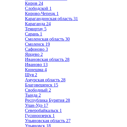
Киров
24
Слободской
1
Кирово-Чепецк
1
Карагандинская область
31
Караганда
24
Темиртау
5
Сарань
1
Смоленская область
30
Смоленск
19
Сафоново
3
Ярцево
2
Ивановская область
28
Иваново
13
Кинешма
4
Шуя
2
Амурская область
28
Благовещенск
15
Свободный
2
Тында
2
Республика Бурятия
28
Улан-Удэ
17
Северобайкальск
1
Гусиноозерск
1
Ульяновская область
27
Ульяновск
18