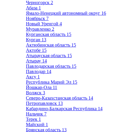
Черногорск
2
Абаза
1
Ямало-Ненецкий автономный округ
16
Ноябрьск
7
Новый Уренгой
4
Муравленко
2
Курганская область
15
Курган
13
Актюбинская область
15
Актобе
15
Атырауская область
15
Атырау
14
Павлодарская область
15
Павлодар
14
Аксу
1
Республика Марий Эл
15
Йошкар-Ола
11
Волжск
3
Северо-Казахстанская область
14
Петропавловск
13
Кабардино-Балкарская Республика
14
Нальчик
7
Терек
1
Майский
1
Брянская область
13