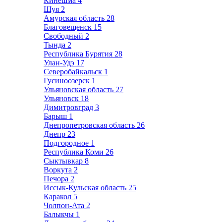
Кинешма
4
Шуя
2
Амурская область
28
Благовещенск
15
Свободный
2
Тында
2
Республика Бурятия
28
Улан-Удэ
17
Северобайкальск
1
Гусиноозерск
1
Ульяновская область
27
Ульяновск
18
Димитровград
3
Барыш
1
Днепропетровская область
26
Днепр
23
Подгородное
1
Республика Коми
26
Сыктывкар
8
Воркута
2
Печора
2
Иссык-Кульская область
25
Каракол
5
Чолпон-Ата
2
Балыкчы
1