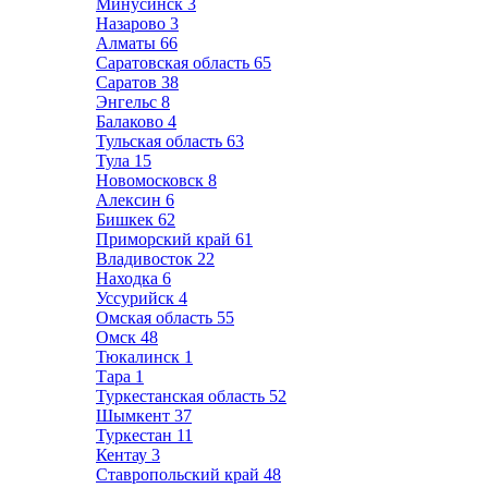
Минусинск
3
Назарово
3
Алматы
66
Саратовская область
65
Саратов
38
Энгельс
8
Балаково
4
Тульская область
63
Тула
15
Новомосковск
8
Алексин
6
Бишкек
62
Приморский край
61
Владивосток
22
Находка
6
Уссурийск
4
Омская область
55
Омск
48
Тюкалинск
1
Тара
1
Туркестанская область
52
Шымкент
37
Туркестан
11
Кентау
3
Ставропольский край
48