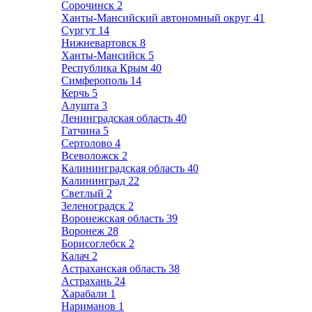
Сорочинск
2
Ханты-Мансийский автономный округ
41
Сургут
14
Нижневартовск
8
Ханты-Мансийск
5
Республика Крым
40
Симферополь
14
Керчь
5
Алушта
3
Ленинградская область
40
Гатчина
5
Сертолово
4
Всеволожск
2
Калининградская область
40
Калининград
22
Светлый
2
Зеленоградск
2
Воронежская область
39
Воронеж
28
Борисоглебск
2
Калач
2
Астраханская область
38
Астрахань
24
Харабали
1
Нариманов
1