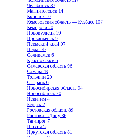
Челябинск
37
Магнитогорск
14
Копейск
10
Кемеровская область — Кузбасс
107
Кемерово
20
Новокузнецк
19
Прокопьевск
9
Пермский край
97
Пермь
47
Соликамск
6
Краснокамск
5
Самарская область
96
Самара
49
Тольятти
20
Сызрань
6
Новосибирская область
94
Новосибирск
70
Искитим
4
Бердск
2
Ростовская область
89
Ростов-на-Дону
36
Таганрог
7
Шахты
5
Иркутская область
81