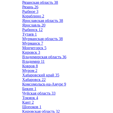
Рязанская область
38
Рязань
26
Рыбное
3
Кораблино
2
Ярославская область
38
Ярославль
20
Рыбинск
12
Тутаев
1
Мурманская область
38
Мурманск
7
Мончегорск
5
Кировск
3
Владимирская область
36
Владимир
11
Ковров
8
Муром
2
Хабаровский край
35
Хабаровск
22
Комсомольск-на-Амуре
9
Бикин
1
Чуйская область
33
Токмок
4
Кант
2
Шопоков
1
Кировская область
32