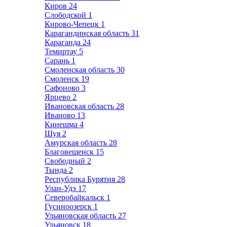
Киров
24
Слободской
1
Кирово-Чепецк
1
Карагандинская область
31
Караганда
24
Темиртау
5
Сарань
1
Смоленская область
30
Смоленск
19
Сафоново
3
Ярцево
2
Ивановская область
28
Иваново
13
Кинешма
4
Шуя
2
Амурская область
28
Благовещенск
15
Свободный
2
Тында
2
Республика Бурятия
28
Улан-Удэ
17
Северобайкальск
1
Гусиноозерск
1
Ульяновская область
27
Ульяновск
18