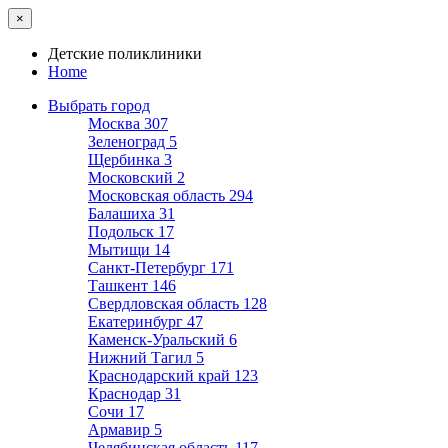
×
Детские поликлиники
Home
Выбрать город
Москва
307
Зеленоград
5
Щербинка
3
Московский
2
Московская область
294
Балашиха
31
Подольск
17
Мытищи
14
Санкт-Петербург
171
Ташкент
146
Свердловская область
128
Екатеринбург
47
Каменск-Уральский
6
Нижний Тагил
5
Краснодарский край
123
Краснодар
31
Сочи
17
Армавир
5
Челябинская область
117