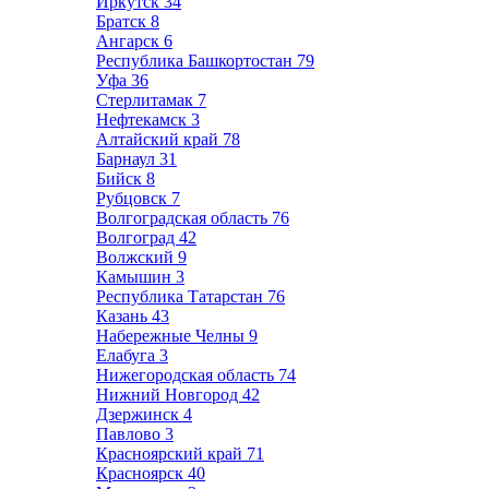
Иркутск
34
Братск
8
Ангарск
6
Республика Башкортостан
79
Уфа
36
Стерлитамак
7
Нефтекамск
3
Алтайский край
78
Барнаул
31
Бийск
8
Рубцовск
7
Волгоградская область
76
Волгоград
42
Волжский
9
Камышин
3
Республика Татарстан
76
Казань
43
Набережные Челны
9
Елабуга
3
Нижегородская область
74
Нижний Новгород
42
Дзержинск
4
Павлово
3
Красноярский край
71
Красноярск
40