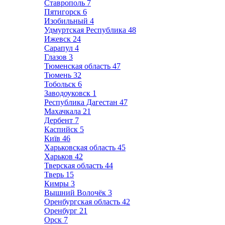
Ставрополь
7
Пятигорск
6
Изобильный
4
Удмуртская Республика
48
Ижевск
24
Сарапул
4
Глазов
3
Тюменская область
47
Тюмень
32
Тобольск
6
Заводоуковск
1
Республика Дагестан
47
Махачкала
21
Дербент
7
Каспийск
5
Київ
46
Харьковская область
45
Харьков
42
Тверская область
44
Тверь
15
Кимры
3
Вышний Волочёк
3
Оренбургская область
42
Оренбург
21
Орск
7