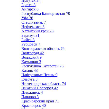
Иркутск
34
Братск
8
Ангарск
6
Республика Башкортостан
79
Уфа
36
Стерлитамак
7
Нефтекамск
3
Алтайский край
78
Барнаул
31
Бийск
8
Рубцовск
7
Волгоградская область
76
Волгоград
42
Волжский
9
Камышин
3
Республика Татарстан
76
Казань
43
Набережные Челны
9
Елабуга
3
Нижегородская область
74
Нижний Новгород
42
Дзержинск
4
Павлово
3
Красноярский край
71
Красноярск
40