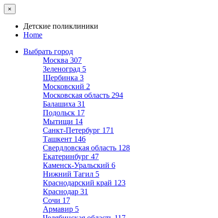
×
Детские поликлиники
Home
Выбрать город
Москва
307
Зеленоград
5
Щербинка
3
Московский
2
Московская область
294
Балашиха
31
Подольск
17
Мытищи
14
Санкт-Петербург
171
Ташкент
146
Свердловская область
128
Екатеринбург
47
Каменск-Уральский
6
Нижний Тагил
5
Краснодарский край
123
Краснодар
31
Сочи
17
Армавир
5
Челябинская область
117