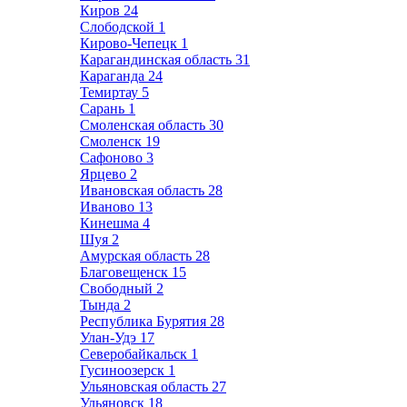
Киров
24
Слободской
1
Кирово-Чепецк
1
Карагандинская область
31
Караганда
24
Темиртау
5
Сарань
1
Смоленская область
30
Смоленск
19
Сафоново
3
Ярцево
2
Ивановская область
28
Иваново
13
Кинешма
4
Шуя
2
Амурская область
28
Благовещенск
15
Свободный
2
Тында
2
Республика Бурятия
28
Улан-Удэ
17
Северобайкальск
1
Гусиноозерск
1
Ульяновская область
27
Ульяновск
18