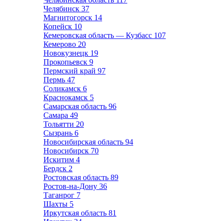
Челябинск
37
Магнитогорск
14
Копейск
10
Кемеровская область — Кузбасс
107
Кемерово
20
Новокузнецк
19
Прокопьевск
9
Пермский край
97
Пермь
47
Соликамск
6
Краснокамск
5
Самарская область
96
Самара
49
Тольятти
20
Сызрань
6
Новосибирская область
94
Новосибирск
70
Искитим
4
Бердск
2
Ростовская область
89
Ростов-на-Дону
36
Таганрог
7
Шахты
5
Иркутская область
81