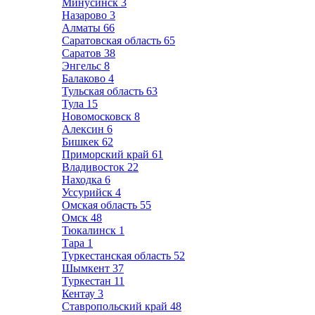
Минусинск
3
Назарово
3
Алматы
66
Саратовская область
65
Саратов
38
Энгельс
8
Балаково
4
Тульская область
63
Тула
15
Новомосковск
8
Алексин
6
Бишкек
62
Приморский край
61
Владивосток
22
Находка
6
Уссурийск
4
Омская область
55
Омск
48
Тюкалинск
1
Тара
1
Туркестанская область
52
Шымкент
37
Туркестан
11
Кентау
3
Ставропольский край
48