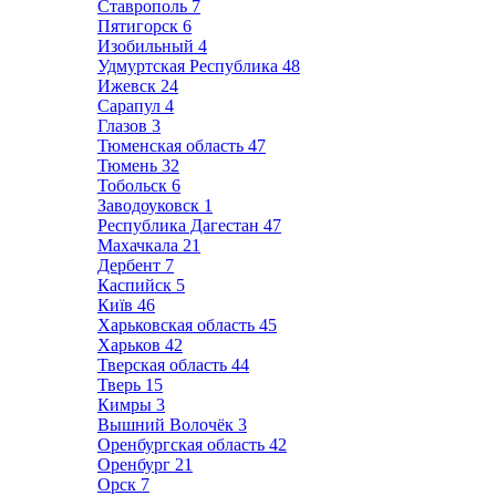
Ставрополь
7
Пятигорск
6
Изобильный
4
Удмуртская Республика
48
Ижевск
24
Сарапул
4
Глазов
3
Тюменская область
47
Тюмень
32
Тобольск
6
Заводоуковск
1
Республика Дагестан
47
Махачкала
21
Дербент
7
Каспийск
5
Київ
46
Харьковская область
45
Харьков
42
Тверская область
44
Тверь
15
Кимры
3
Вышний Волочёк
3
Оренбургская область
42
Оренбург
21
Орск
7