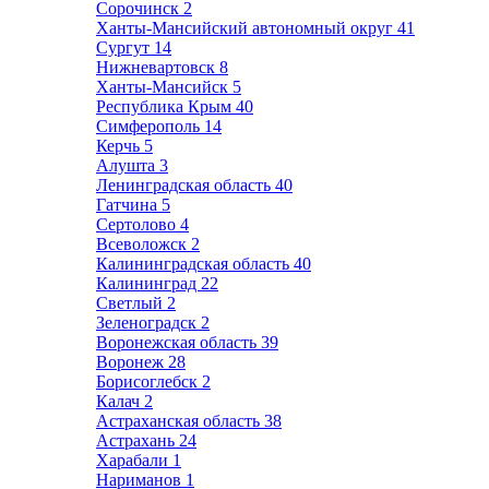
Сорочинск
2
Ханты-Мансийский автономный округ
41
Сургут
14
Нижневартовск
8
Ханты-Мансийск
5
Республика Крым
40
Симферополь
14
Керчь
5
Алушта
3
Ленинградская область
40
Гатчина
5
Сертолово
4
Всеволожск
2
Калининградская область
40
Калининград
22
Светлый
2
Зеленоградск
2
Воронежская область
39
Воронеж
28
Борисоглебск
2
Калач
2
Астраханская область
38
Астрахань
24
Харабали
1
Нариманов
1