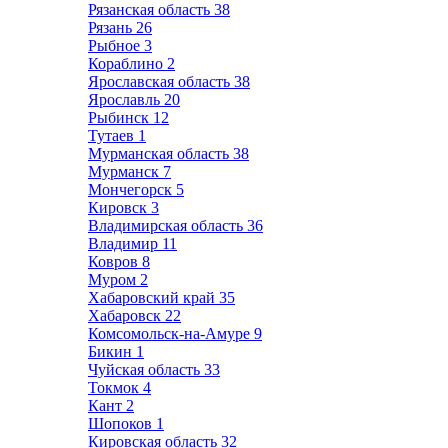
Рязанская область
38
Рязань
26
Рыбное
3
Кораблино
2
Ярославская область
38
Ярославль
20
Рыбинск
12
Тутаев
1
Мурманская область
38
Мурманск
7
Мончегорск
5
Кировск
3
Владимирская область
36
Владимир
11
Ковров
8
Муром
2
Хабаровский край
35
Хабаровск
22
Комсомольск-на-Амуре
9
Бикин
1
Чуйская область
33
Токмок
4
Кант
2
Шопоков
1
Кировская область
32