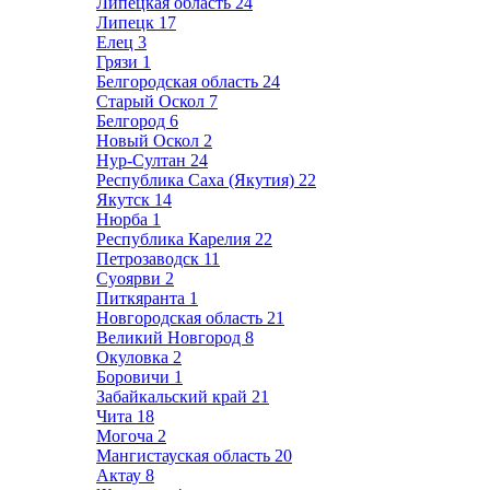
Липецкая область
24
Липецк
17
Елец
3
Грязи
1
Белгородская область
24
Старый Оскол
7
Белгород
6
Новый Оскол
2
Нур-Султан
24
Республика Саха (Якутия)
22
Якутск
14
Нюрба
1
Республика Карелия
22
Петрозаводск
11
Суоярви
2
Питкяранта
1
Новгородская область
21
Великий Новгород
8
Окуловка
2
Боровичи
1
Забайкальский край
21
Чита
18
Могоча
2
Мангистауская область
20
Актау
8