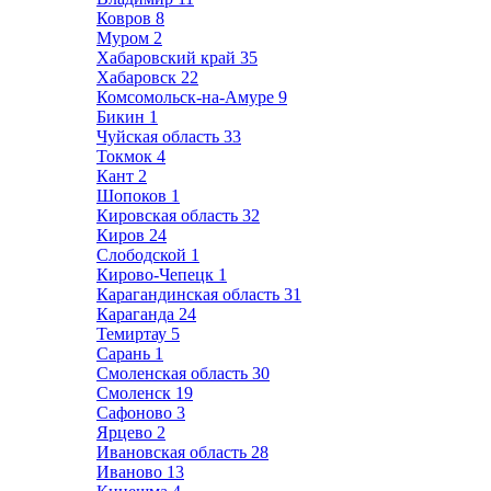
Ковров
8
Муром
2
Хабаровский край
35
Хабаровск
22
Комсомольск-на-Амуре
9
Бикин
1
Чуйская область
33
Токмок
4
Кант
2
Шопоков
1
Кировская область
32
Киров
24
Слободской
1
Кирово-Чепецк
1
Карагандинская область
31
Караганда
24
Темиртау
5
Сарань
1
Смоленская область
30
Смоленск
19
Сафоново
3
Ярцево
2
Ивановская область
28
Иваново
13