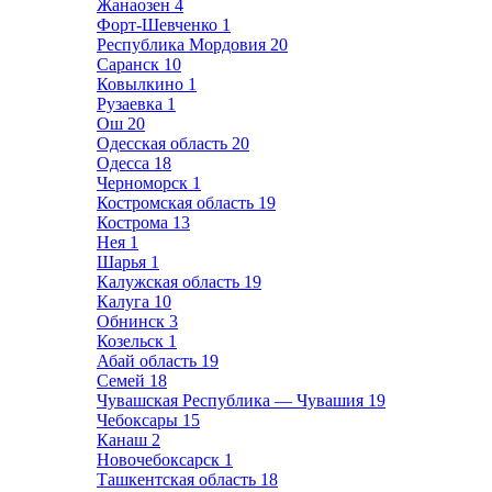
Жанаозен
4
Форт-Шевченко
1
Республика Мордовия
20
Саранск
10
Ковылкино
1
Рузаевка
1
Ош
20
Одесская область
20
Одесса
18
Черноморск
1
Костромская область
19
Кострома
13
Нея
1
Шарья
1
Калужская область
19
Калуга
10
Обнинск
3
Козельск
1
Абай область
19
Семей
18
Чувашская Республика — Чувашия
19
Чебоксары
15
Канаш
2
Новочебоксарск
1
Ташкентская область
18