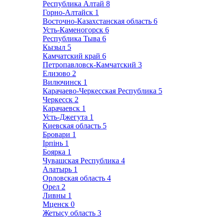
Республика Алтай
8
Горно-Алтайск
1
Восточно-Казахстанская область
6
Усть-Каменогорск
6
Республика Тыва
6
Кызыл
5
Камчатский край
6
Петропавловск-Камчатский
3
Елизово
2
Вилючинск
1
Карачаево-Черкесская Республика
5
Черкесск
2
Карачаевск
1
Усть-Джегута
1
Киевская область
5
Бровари
1
Ірпінь
1
Боярка
1
Чувашская Республика
4
Алатырь
1
Орловская область
4
Орел
2
Ливны
1
Мценск
0
Жетысу область
3