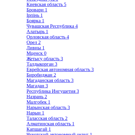
Киевская область
5
Бровари
1
Ірпінь
1
Боярка
1
Чувашская Республика
4
Алатырь
1
Орловская область
4
Орел
2
Ливны
1
Мценск
0
Жетысу область
3
Талдыкорган
3
Еврейская автономная область
3
Биробиджан
2
Магаданская область
3
Магадан
3
Республика Ингушетия
3
Назрань
2
Малгобек
1
Нарынская область
3
Нарын
1
Таласская область
2
Алматинская область
1
Капшагай
1
Чукотский автономный округ
1