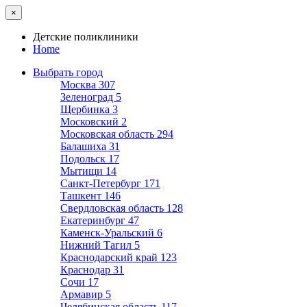
×
Детские поликлиники
Home
Выбрать город
Москва
307
Зеленоград
5
Щербинка
3
Московский
2
Московская область
294
Балашиха
31
Подольск
17
Мытищи
14
Санкт-Петербург
171
Ташкент
146
Свердловская область
128
Екатеринбург
47
Каменск-Уральский
6
Нижний Тагил
5
Краснодарский край
123
Краснодар
31
Сочи
17
Армавир
5
Челябинская область
117