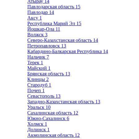
Атырау
14
Павлодарская область
15
Павлодар
14
Аксу
1
Республика Марий Эл
15
Йошкар-Ола
11
Волжск
3
Северо-Казахстанская область
14
Петропавловск
13
Кабардино-Балкарская Республика
14
Нальчик
7
Терек
1
Майский
1
Брянская область
13
Клинцы
2
Стародуб
1
Почеп
1
Севастополь
13
Западно-Казахстанская область
13
Уральск
10
Сахалинская область
12
Южно-Сахалинск
6
Холмск
1
Долинск
1
Акмолинская область
12