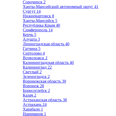
Сорочинск
2
Ханты-Мансийский автономный округ
41
Сургут
14
Нижневартовск
8
Ханты-Мансийск
5
Республика Крым
40
Симферополь
14
Керчь
5
Алушта
3
Ленинградская область
40
Гатчина
5
Сертолово
4
Всеволожск
2
Калининградская область
40
Калининград
22
Светлый
2
Зеленоградск
2
Воронежская область
39
Воронеж
28
Борисоглебск
2
Калач
2
Астраханская область
38
Астрахань
24
Харабали
1
Нариманов
1