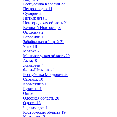
Республика Карелия
22
Петрозаводск
11
Суоярви
2
Питкяранта
1
Новгородская область
21
Великий Новгород
8
Окуловка
2
Боровичи
1
Забайкальский край
21
Чита
18
Могоча
2
Мангистауская область
20
Актау
8
Жанаозен
4
Форт-Шевченко
1
Республика Мордовия
20
Саранск
10
Ковылкино
1
Рузаевка
1
Ош
20
Одесская область
20
Одесса
18
Черноморск
1
Костромская область
19
Кострома
13