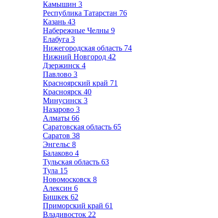
Камышин
3
Республика Татарстан
76
Казань
43
Набережные Челны
9
Елабуга
3
Нижегородская область
74
Нижний Новгород
42
Дзержинск
4
Павлово
3
Красноярский край
71
Красноярск
40
Минусинск
3
Назарово
3
Алматы
66
Саратовская область
65
Саратов
38
Энгельс
8
Балаково
4
Тульская область
63
Тула
15
Новомосковск
8
Алексин
6
Бишкек
62
Приморский край
61
Владивосток
22