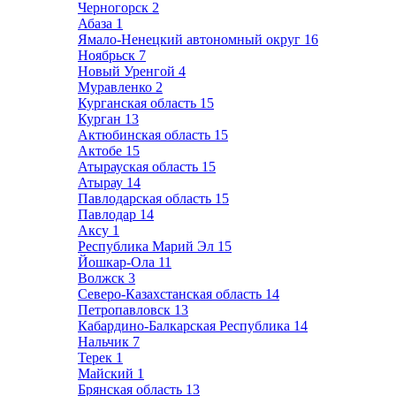
Черногорск
2
Абаза
1
Ямало-Ненецкий автономный округ
16
Ноябрьск
7
Новый Уренгой
4
Муравленко
2
Курганская область
15
Курган
13
Актюбинская область
15
Актобе
15
Атырауская область
15
Атырау
14
Павлодарская область
15
Павлодар
14
Аксу
1
Республика Марий Эл
15
Йошкар-Ола
11
Волжск
3
Северо-Казахстанская область
14
Петропавловск
13
Кабардино-Балкарская Республика
14
Нальчик
7
Терек
1
Майский
1
Брянская область
13