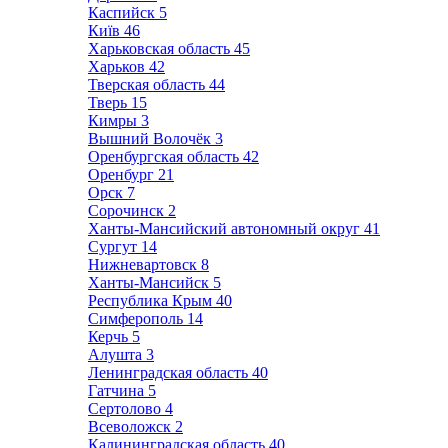
Каспийск
5
Київ
46
Харьковская область
45
Харьков
42
Тверская область
44
Тверь
15
Кимры
3
Вышний Волочёк
3
Оренбургская область
42
Оренбург
21
Орск
7
Сорочинск
2
Ханты-Мансийский автономный округ
41
Сургут
14
Нижневартовск
8
Ханты-Мансийск
5
Республика Крым
40
Симферополь
14
Керчь
5
Алушта
3
Ленинградская область
40
Гатчина
5
Сертолово
4
Всеволожск
2
Калининградская область
40