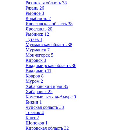
Рязанская область
38
Рязань
26
Рыбное
3
Кораблино
2
Ярославская область
38
Ярославль
20
Рыбинск
12
Тутаев
1
Мурманская область
38
Мурманск
7
Мончегорск
5
Кировск
3
Владимирская область
36
Владимир
11
Ковров
8
Муром
2
Хабаровский край
35
Хабаровск
22
Комсомольск-на-Амуре
9
Бикин
1
Чуйская область
33
Токмок
4
Кант
2
Шопоков
1
Кировская область
32