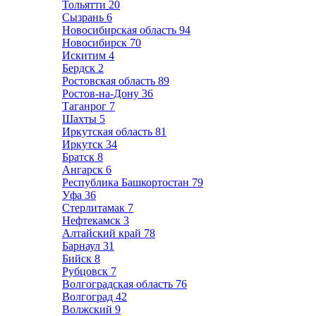
Тольятти
20
Сызрань
6
Новосибирская область
94
Новосибирск
70
Искитим
4
Бердск
2
Ростовская область
89
Ростов-на-Дону
36
Таганрог
7
Шахты
5
Иркутская область
81
Иркутск
34
Братск
8
Ангарск
6
Республика Башкортостан
79
Уфа
36
Стерлитамак
7
Нефтекамск
3
Алтайский край
78
Барнаул
31
Бийск
8
Рубцовск
7
Волгоградская область
76
Волгоград
42
Волжский
9