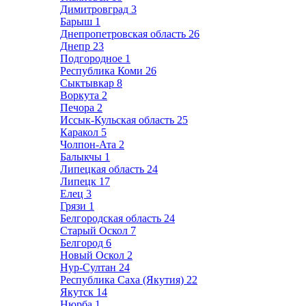
Димитровград
3
Барыш
1
Днепропетровская область
26
Днепр
23
Подгородное
1
Республика Коми
26
Сыктывкар
8
Воркута
2
Печора
2
Иссык-Кульская область
25
Каракол
5
Чолпон-Ата
2
Балыкчы
1
Липецкая область
24
Липецк
17
Елец
3
Грязи
1
Белгородская область
24
Старый Оскол
7
Белгород
6
Новый Оскол
2
Нур-Султан
24
Республика Саха (Якутия)
22
Якутск
14
Нюрба
1