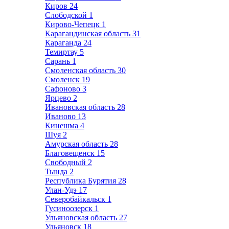
Киров
24
Слободской
1
Кирово-Чепецк
1
Карагандинская область
31
Караганда
24
Темиртау
5
Сарань
1
Смоленская область
30
Смоленск
19
Сафоново
3
Ярцево
2
Ивановская область
28
Иваново
13
Кинешма
4
Шуя
2
Амурская область
28
Благовещенск
15
Свободный
2
Тында
2
Республика Бурятия
28
Улан-Удэ
17
Северобайкальск
1
Гусиноозерск
1
Ульяновская область
27
Ульяновск
18