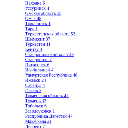
Находка
6
Уссурийск
4
Омская область
55
Омск
48
Тюкалинск
1
Тара
1
Туркестанская область
52
Шымкент
37
Туркестан
11
Кентау
3
Ставропольский край
48
Ставрополь
7
Пятигорск
6
Изобильный
4
Удмуртская Республика
48
Ижевск
24
Сарапул
4
Глазов
3
Тюменская область
47
Тюмень
32
Тобольск
6
Заводоуковск
1
Республика Дагестан
47
Махачкала
21
Дербент
7