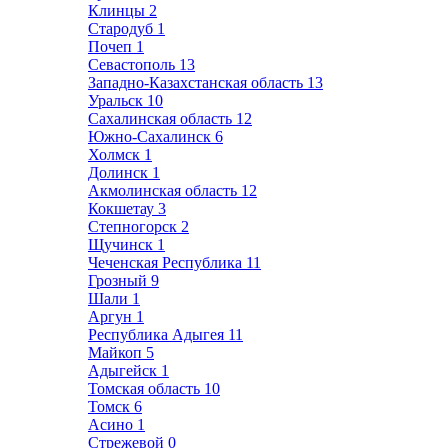
Клинцы
2
Стародуб
1
Почеп
1
Севастополь
13
Западно-Казахстанская область
13
Уральск
10
Сахалинская область
12
Южно-Сахалинск
6
Холмск
1
Долинск
1
Акмолинская область
12
Кокшетау
3
Степногорск
2
Щучинск
1
Чеченская Республика
11
Грозный
9
Шали
1
Аргун
1
Республика Адыгея
11
Майкоп
5
Адыгейск
1
Томская область
10
Томск
6
Асино
1
Стрежевой
0