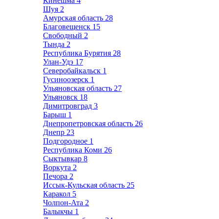
Кинешма
4
Шуя
2
Амурская область
28
Благовещенск
15
Свободный
2
Тында
2
Республика Бурятия
28
Улан-Удэ
17
Северобайкальск
1
Гусиноозерск
1
Ульяновская область
27
Ульяновск
18
Димитровград
3
Барыш
1
Днепропетровская область
26
Днепр
23
Подгородное
1
Республика Коми
26
Сыктывкар
8
Воркута
2
Печора
2
Иссык-Кульская область
25
Каракол
5
Чолпон-Ата
2
Балыкчы
1