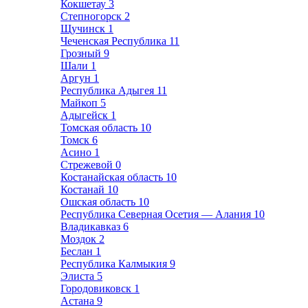
Кокшетау
3
Степногорск
2
Щучинск
1
Чеченская Республика
11
Грозный
9
Шали
1
Аргун
1
Республика Адыгея
11
Майкоп
5
Адыгейск
1
Томская область
10
Томск
6
Асино
1
Стрежевой
0
Костанайская область
10
Костанай
10
Ошская область
10
Республика Северная Осетия — Алания
10
Владикавказ
6
Моздок
2
Беслан
1
Республика Калмыкия
9
Элиста
5
Городовиковск
1
Астана
9