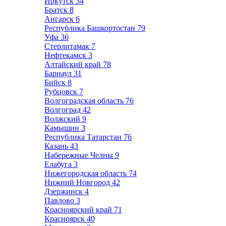
Иркутск
34
Братск
8
Ангарск
6
Республика Башкортостан
79
Уфа
36
Стерлитамак
7
Нефтекамск
3
Алтайский край
78
Барнаул
31
Бийск
8
Рубцовск
7
Волгоградская область
76
Волгоград
42
Волжский
9
Камышин
3
Республика Татарстан
76
Казань
43
Набережные Челны
9
Елабуга
3
Нижегородская область
74
Нижний Новгород
42
Дзержинск
4
Павлово
3
Красноярский край
71
Красноярск
40