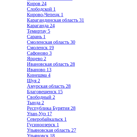
Киров
24
Слободской
1
Кирово-Чепецк
1
Карагандинская область
31
Караганда
24
Темиртау
5
Сарань
1
Смоленская область
30
Смоленск
19
Сафоново
3
Ярцево
2
Ивановская область
28
Иваново
13
Кинешма
4
Шуя
2
Амурская область
28
Благовещенск
15
Свободный
2
Тында
2
Республика Бурятия
28
Улан-Удэ
17
Северобайкальск
1
Гусиноозерск
1
Ульяновская область
27
Ульяновск
18