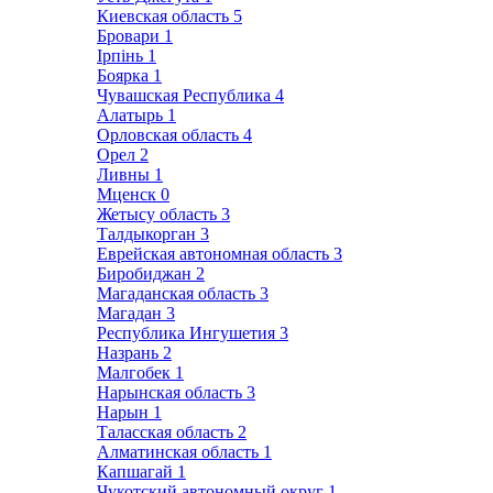
Киевская область
5
Бровари
1
Ірпінь
1
Боярка
1
Чувашская Республика
4
Алатырь
1
Орловская область
4
Орел
2
Ливны
1
Мценск
0
Жетысу область
3
Талдыкорган
3
Еврейская автономная область
3
Биробиджан
2
Магаданская область
3
Магадан
3
Республика Ингушетия
3
Назрань
2
Малгобек
1
Нарынская область
3
Нарын
1
Таласская область
2
Алматинская область
1
Капшагай
1
Чукотский автономный округ
1