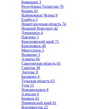
Камышин
3
Республика Татарстан
76
Казань
43
Набережные Челны
9
Елабуга
3
Нижегородская область
74
Нижний Новгород
42
Дзержинск
4
Павлово
3
Красноярский край
71
Красноярск
40
Минусинск
3
Назарово
3
Алматы
66
Саратовская область
65
Саратов
38
Энгельс
8
Балаково
4
Тульская область
63
Тула
15
Новомосковск
8
Алексин
6
Бишкек
62
Приморский край
61
Владивосток
22