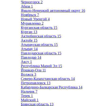
Черногорск
2
Абаза
1
Ямало-Ненецкий автономный округ
16
Ноябрьск
7
Новый Уренгой
4
Муравленко
2
Курганская область
15
Курган
13
Актюбинская область
15
Актобе
15
Атырауская область
15
Атырау
14
Павлодарская область
15
Павлодар
14
Аксу
1
Республика Марий Эл
15
Йошкар-Ола
11
Волжск
3
Северо-Казахстанская область
14
Петропавловск
13
Кабардино-Балкарская Республика
14
Нальчик
7
Терек
1
Майский
1
Брянская область
13