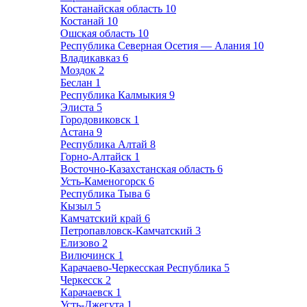
Костанайская область
10
Костанай
10
Ошская область
10
Республика Северная Осетия — Алания
10
Владикавказ
6
Моздок
2
Беслан
1
Республика Калмыкия
9
Элиста
5
Городовиковск
1
Астана
9
Республика Алтай
8
Горно-Алтайск
1
Восточно-Казахстанская область
6
Усть-Каменогорск
6
Республика Тыва
6
Кызыл
5
Камчатский край
6
Петропавловск-Камчатский
3
Елизово
2
Вилючинск
1
Карачаево-Черкесская Республика
5
Черкесск
2
Карачаевск
1
Усть-Джегута
1