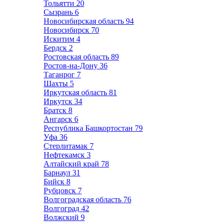
Тольятти
20
Сызрань
6
Новосибирская область
94
Новосибирск
70
Искитим
4
Бердск
2
Ростовская область
89
Ростов-на-Дону
36
Таганрог
7
Шахты
5
Иркутская область
81
Иркутск
34
Братск
8
Ангарск
6
Республика Башкортостан
79
Уфа
36
Стерлитамак
7
Нефтекамск
3
Алтайский край
78
Барнаул
31
Бийск
8
Рубцовск
7
Волгоградская область
76
Волгоград
42
Волжский
9