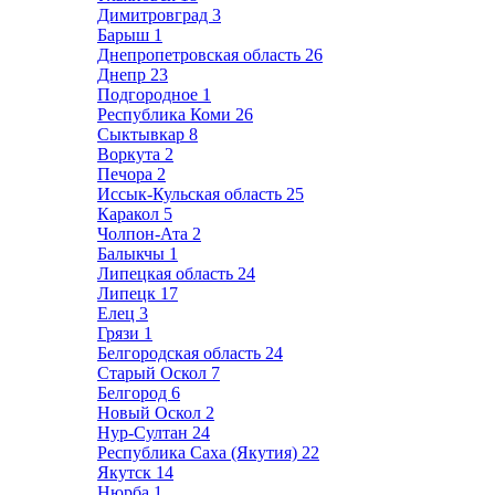
Димитровград
3
Барыш
1
Днепропетровская область
26
Днепр
23
Подгородное
1
Республика Коми
26
Сыктывкар
8
Воркута
2
Печора
2
Иссык-Кульская область
25
Каракол
5
Чолпон-Ата
2
Балыкчы
1
Липецкая область
24
Липецк
17
Елец
3
Грязи
1
Белгородская область
24
Старый Оскол
7
Белгород
6
Новый Оскол
2
Нур-Султан
24
Республика Саха (Якутия)
22
Якутск
14
Нюрба
1