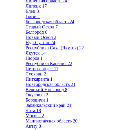
Липецкая область
24
Липецк
17
Елец
3
Грязи
1
Белгородская область
24
Старый Оскол
7
Белгород
6
Новый Оскол
2
Нур-Султан
24
Республика Саха (Якутия)
22
Якутск
14
Нюрба
1
Республика Карелия
22
Петрозаводск
11
Суоярви
2
Питкяранта
1
Новгородская область
21
Великий Новгород
8
Окуловка
2
Боровичи
1
Забайкальский край
21
Чита
18
Могоча
2
Мангистауская область
20
Актау
8