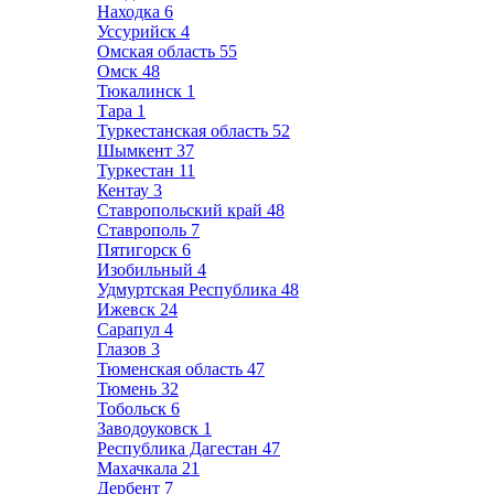
Находка
6
Уссурийск
4
Омская область
55
Омск
48
Тюкалинск
1
Тара
1
Туркестанская область
52
Шымкент
37
Туркестан
11
Кентау
3
Ставропольский край
48
Ставрополь
7
Пятигорск
6
Изобильный
4
Удмуртская Республика
48
Ижевск
24
Сарапул
4
Глазов
3
Тюменская область
47
Тюмень
32
Тобольск
6
Заводоуковск
1
Республика Дагестан
47
Махачкала
21
Дербент
7