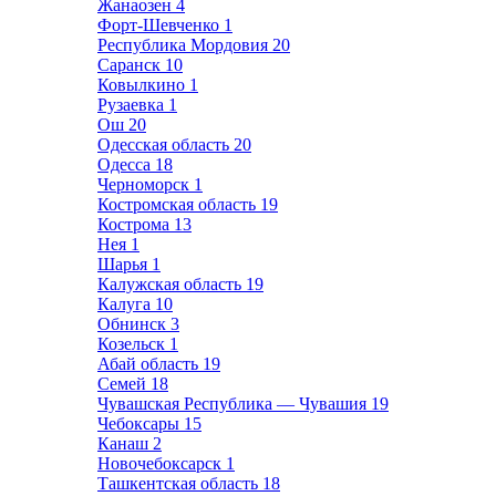
Жанаозен
4
Форт-Шевченко
1
Республика Мордовия
20
Саранск
10
Ковылкино
1
Рузаевка
1
Ош
20
Одесская область
20
Одесса
18
Черноморск
1
Костромская область
19
Кострома
13
Нея
1
Шарья
1
Калужская область
19
Калуга
10
Обнинск
3
Козельск
1
Абай область
19
Семей
18
Чувашская Республика — Чувашия
19
Чебоксары
15
Канаш
2
Новочебоксарск
1
Ташкентская область
18