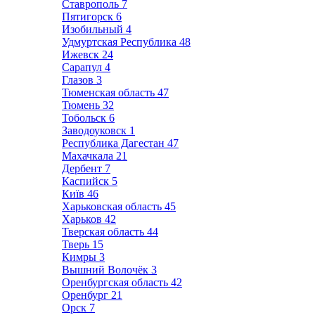
Ставрополь
7
Пятигорск
6
Изобильный
4
Удмуртская Республика
48
Ижевск
24
Сарапул
4
Глазов
3
Тюменская область
47
Тюмень
32
Тобольск
6
Заводоуковск
1
Республика Дагестан
47
Махачкала
21
Дербент
7
Каспийск
5
Київ
46
Харьковская область
45
Харьков
42
Тверская область
44
Тверь
15
Кимры
3
Вышний Волочёк
3
Оренбургская область
42
Оренбург
21
Орск
7