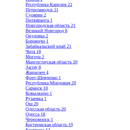
Республика Карелия
22
Петрозаводск
11
Суоярви
2
Питкяранта
1
Новгородская область
21
Великий Новгород
8
Окуловка
2
Боровичи
1
Забайкальский край
21
Чита
18
Могоча
2
Мангистауская область
20
Актау
8
Жанаозен
4
Форт-Шевченко
1
Республика Мордовия
20
Саранск
10
Ковылкино
1
Рузаевка
1
Ош
20
Одесская область
20
Одесса
18
Черноморск
1
Костромская область
19
Кострома
13