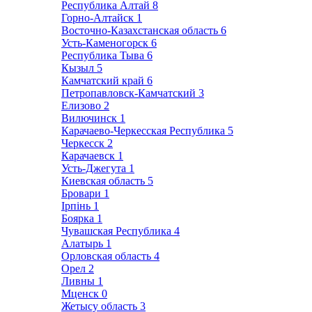
Республика Алтай
8
Горно-Алтайск
1
Восточно-Казахстанская область
6
Усть-Каменогорск
6
Республика Тыва
6
Кызыл
5
Камчатский край
6
Петропавловск-Камчатский
3
Елизово
2
Вилючинск
1
Карачаево-Черкесская Республика
5
Черкесск
2
Карачаевск
1
Усть-Джегута
1
Киевская область
5
Бровари
1
Ірпінь
1
Боярка
1
Чувашская Республика
4
Алатырь
1
Орловская область
4
Орел
2
Ливны
1
Мценск
0
Жетысу область
3