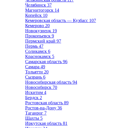
Челябинск
37
Магнитогорск
14
Копейск
10
Кемеровская область — Кузбасс
107
Кемерово
20
Новокузнецк
19
Прокопьевск
9
Пермский край
97
Пермь
47
Соликамск
6
Краснокамск
5
Самарская область
96
Самара
49
Тольятти
20
Сызрань
6
Новосибирская область
94
Новосибирск
70
Искитим
4
Бердск
2
Ростовская область
89
Ростов-на-Дону
36
Таганрог
7
Шахты
5
Иркутская область
81