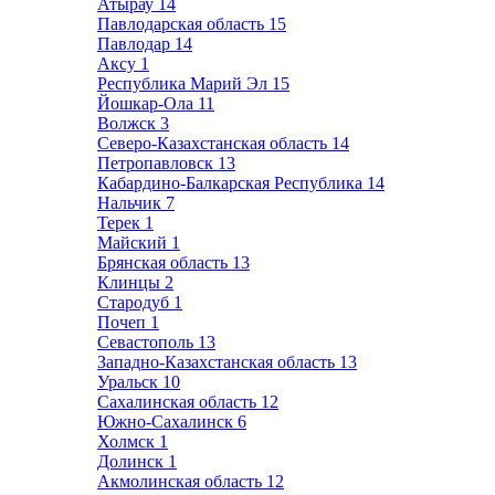
Атырау
14
Павлодарская область
15
Павлодар
14
Аксу
1
Республика Марий Эл
15
Йошкар-Ола
11
Волжск
3
Северо-Казахстанская область
14
Петропавловск
13
Кабардино-Балкарская Республика
14
Нальчик
7
Терек
1
Майский
1
Брянская область
13
Клинцы
2
Стародуб
1
Почеп
1
Севастополь
13
Западно-Казахстанская область
13
Уральск
10
Сахалинская область
12
Южно-Сахалинск
6
Холмск
1
Долинск
1
Акмолинская область
12