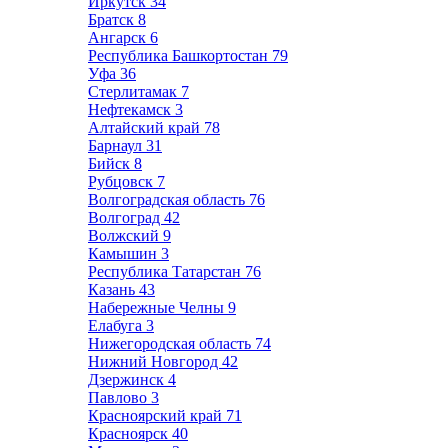
Иркутск
34
Братск
8
Ангарск
6
Республика Башкортостан
79
Уфа
36
Стерлитамак
7
Нефтекамск
3
Алтайский край
78
Барнаул
31
Бийск
8
Рубцовск
7
Волгоградская область
76
Волгоград
42
Волжский
9
Камышин
3
Республика Татарстан
76
Казань
43
Набережные Челны
9
Елабуга
3
Нижегородская область
74
Нижний Новгород
42
Дзержинск
4
Павлово
3
Красноярский край
71
Красноярск
40