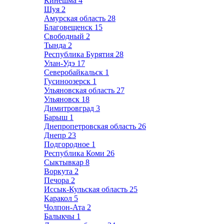
Кинешма
4
Шуя
2
Амурская область
28
Благовещенск
15
Свободный
2
Тында
2
Республика Бурятия
28
Улан-Удэ
17
Северобайкальск
1
Гусиноозерск
1
Ульяновская область
27
Ульяновск
18
Димитровград
3
Барыш
1
Днепропетровская область
26
Днепр
23
Подгородное
1
Республика Коми
26
Сыктывкар
8
Воркута
2
Печора
2
Иссык-Кульская область
25
Каракол
5
Чолпон-Ата
2
Балыкчы
1