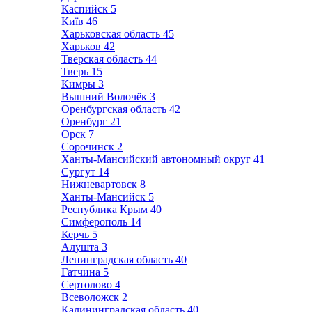
Каспийск
5
Київ
46
Харьковская область
45
Харьков
42
Тверская область
44
Тверь
15
Кимры
3
Вышний Волочёк
3
Оренбургская область
42
Оренбург
21
Орск
7
Сорочинск
2
Ханты-Мансийский автономный округ
41
Сургут
14
Нижневартовск
8
Ханты-Мансийск
5
Республика Крым
40
Симферополь
14
Керчь
5
Алушта
3
Ленинградская область
40
Гатчина
5
Сертолово
4
Всеволожск
2
Калининградская область
40