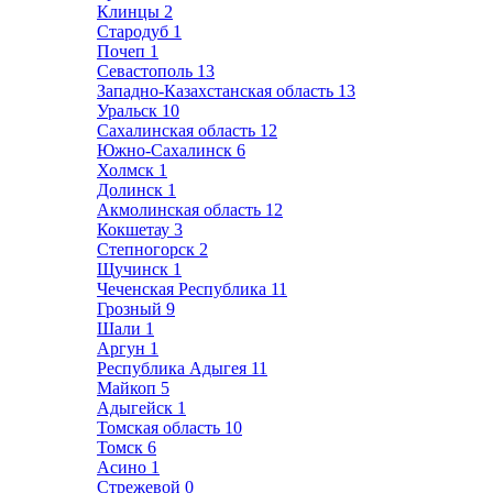
Клинцы
2
Стародуб
1
Почеп
1
Севастополь
13
Западно-Казахстанская область
13
Уральск
10
Сахалинская область
12
Южно-Сахалинск
6
Холмск
1
Долинск
1
Акмолинская область
12
Кокшетау
3
Степногорск
2
Щучинск
1
Чеченская Республика
11
Грозный
9
Шали
1
Аргун
1
Республика Адыгея
11
Майкоп
5
Адыгейск
1
Томская область
10
Томск
6
Асино
1
Стрежевой
0