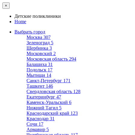
×
Детские поликлиники
Home
Выбрать город
Москва
307
Зеленоград
5
Щербинка
3
Московский
2
Московская область
294
Балашиха
31
Подольск
17
Мытищи
14
Санкт-Петербург
171
Ташкент
146
Свердловская область
128
Екатеринбург
47
Каменск-Уральский
6
Нижний Тагил
5
Краснодарский край
123
Краснодар
31
Сочи
17
Армавир
5
Челябинская область
117