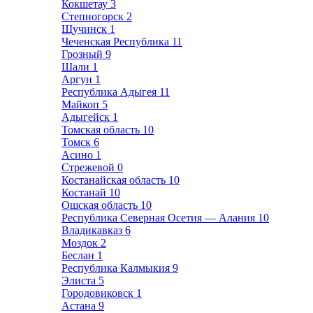
Кокшетау
3
Степногорск
2
Щучинск
1
Чеченская Республика
11
Грозный
9
Шали
1
Аргун
1
Республика Адыгея
11
Майкоп
5
Адыгейск
1
Томская область
10
Томск
6
Асино
1
Стрежевой
0
Костанайская область
10
Костанай
10
Ошская область
10
Республика Северная Осетия — Алания
10
Владикавказ
6
Моздок
2
Беслан
1
Республика Калмыкия
9
Элиста
5
Городовиковск
1
Астана
9