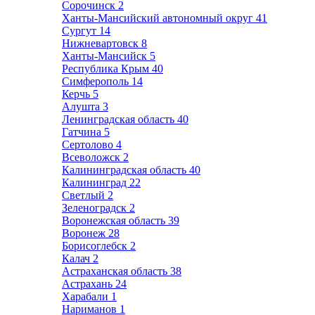
Сорочинск
2
Ханты-Мансийский автономный округ
41
Сургут
14
Нижневартовск
8
Ханты-Мансийск
5
Республика Крым
40
Симферополь
14
Керчь
5
Алушта
3
Ленинградская область
40
Гатчина
5
Сертолово
4
Всеволожск
2
Калининградская область
40
Калининград
22
Светлый
2
Зеленоградск
2
Воронежская область
39
Воронеж
28
Борисоглебск
2
Калач
2
Астраханская область
38
Астрахань
24
Харабали
1
Нариманов
1