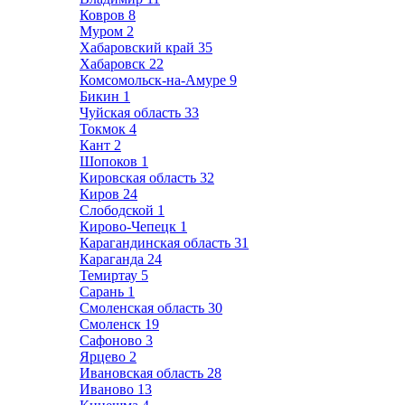
Ковров
8
Муром
2
Хабаровский край
35
Хабаровск
22
Комсомольск-на-Амуре
9
Бикин
1
Чуйская область
33
Токмок
4
Кант
2
Шопоков
1
Кировская область
32
Киров
24
Слободской
1
Кирово-Чепецк
1
Карагандинская область
31
Караганда
24
Темиртау
5
Сарань
1
Смоленская область
30
Смоленск
19
Сафоново
3
Ярцево
2
Ивановская область
28
Иваново
13