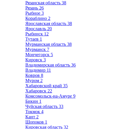
Рязанская область
38
Рязань
26
Рыбное
3
Кораблино
2
Ярославская область
38
Ярославль
20
Рыбинск
12
Тутаев
1
Мурманская область
38
Мурманск
7
Мончегорск
5
Кировск
3
Владимирская область
36
Владимир
11
Ковров
8
Муром
2
Хабаровский край
35
Хабаровск
22
Комсомольск-на-Амуре
9
Бикин
1
Чуйская область
33
Токмок
4
Кант
2
Шопоков
1
Кировская область
32