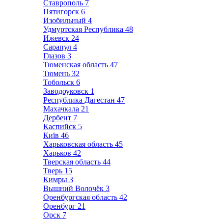
Ставрополь
7
Пятигорск
6
Изобильный
4
Удмуртская Республика
48
Ижевск
24
Сарапул
4
Глазов
3
Тюменская область
47
Тюмень
32
Тобольск
6
Заводоуковск
1
Республика Дагестан
47
Махачкала
21
Дербент
7
Каспийск
5
Київ
46
Харьковская область
45
Харьков
42
Тверская область
44
Тверь
15
Кимры
3
Вышний Волочёк
3
Оренбургская область
42
Оренбург
21
Орск
7