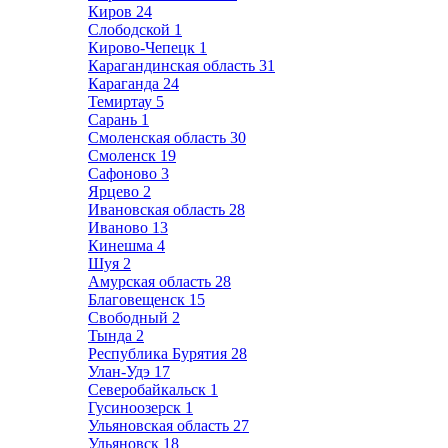
Киров
24
Слободской
1
Кирово-Чепецк
1
Карагандинская область
31
Караганда
24
Темиртау
5
Сарань
1
Смоленская область
30
Смоленск
19
Сафоново
3
Ярцево
2
Ивановская область
28
Иваново
13
Кинешма
4
Шуя
2
Амурская область
28
Благовещенск
15
Свободный
2
Тында
2
Республика Бурятия
28
Улан-Удэ
17
Северобайкальск
1
Гусиноозерск
1
Ульяновская область
27
Ульяновск
18