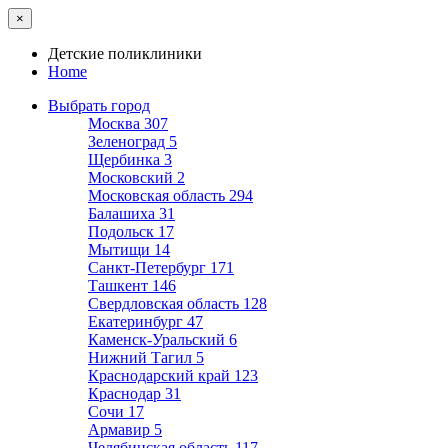
×
Детские поликлиники
Home
Выбрать город
Москва
307
Зеленоград
5
Щербинка
3
Московский
2
Московская область
294
Балашиха
31
Подольск
17
Мытищи
14
Санкт-Петербург
171
Ташкент
146
Свердловская область
128
Екатеринбург
47
Каменск-Уральский
6
Нижний Тагил
5
Краснодарский край
123
Краснодар
31
Сочи
17
Армавир
5
Челябинская область
117