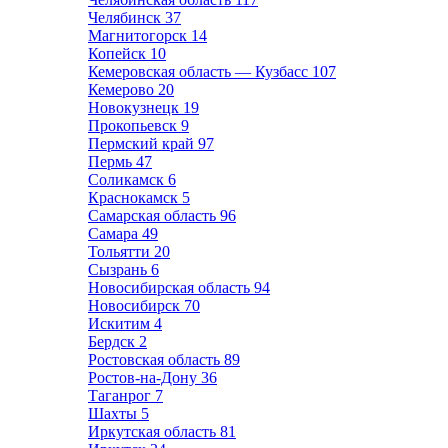
Челябинск
37
Магнитогорск
14
Копейск
10
Кемеровская область — Кузбасс
107
Кемерово
20
Новокузнецк
19
Прокопьевск
9
Пермский край
97
Пермь
47
Соликамск
6
Краснокамск
5
Самарская область
96
Самара
49
Тольятти
20
Сызрань
6
Новосибирская область
94
Новосибирск
70
Искитим
4
Бердск
2
Ростовская область
89
Ростов-на-Дону
36
Таганрог
7
Шахты
5
Иркутская область
81