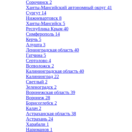
Сорочинск
2
Ханты-Мансийский автономный округ
41
Сургут
14
Нижневартовск
8
Ханты-Мансийск
5
Республика Крым
40
Симферополь
14
Керчь
5
Алушта
3
Ленинградская область
40
Гатчина
5
Сертолово
4
Всеволожск
2
Калининградская область
40
Калининград
22
Светлый
2
Зеленоградск
2
Воронежская область
39
Воронеж
28
Борисоглебск
2
Калач
2
Астраханская область
38
Астрахань
24
Харабали
1
Нариманов
1