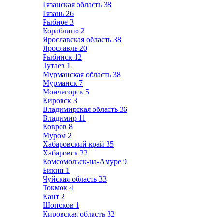
Рязанская область
38
Рязань
26
Рыбное
3
Кораблино
2
Ярославская область
38
Ярославль
20
Рыбинск
12
Тутаев
1
Мурманская область
38
Мурманск
7
Мончегорск
5
Кировск
3
Владимирская область
36
Владимир
11
Ковров
8
Муром
2
Хабаровский край
35
Хабаровск
22
Комсомольск-на-Амуре
9
Бикин
1
Чуйская область
33
Токмок
4
Кант
2
Шопоков
1
Кировская область
32