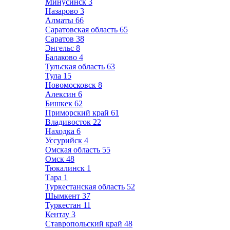
Минусинск
3
Назарово
3
Алматы
66
Саратовская область
65
Саратов
38
Энгельс
8
Балаково
4
Тульская область
63
Тула
15
Новомосковск
8
Алексин
6
Бишкек
62
Приморский край
61
Владивосток
22
Находка
6
Уссурийск
4
Омская область
55
Омск
48
Тюкалинск
1
Тара
1
Туркестанская область
52
Шымкент
37
Туркестан
11
Кентау
3
Ставропольский край
48