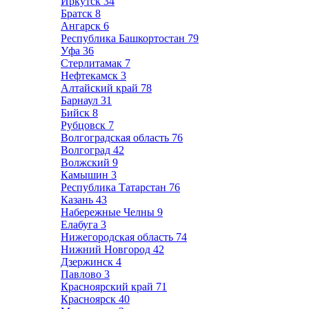
Иркутск
34
Братск
8
Ангарск
6
Республика Башкортостан
79
Уфа
36
Стерлитамак
7
Нефтекамск
3
Алтайский край
78
Барнаул
31
Бийск
8
Рубцовск
7
Волгоградская область
76
Волгоград
42
Волжский
9
Камышин
3
Республика Татарстан
76
Казань
43
Набережные Челны
9
Елабуга
3
Нижегородская область
74
Нижний Новгород
42
Дзержинск
4
Павлово
3
Красноярский край
71
Красноярск
40