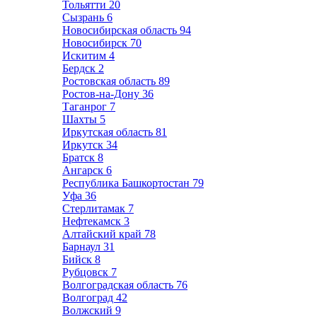
Тольятти
20
Сызрань
6
Новосибирская область
94
Новосибирск
70
Искитим
4
Бердск
2
Ростовская область
89
Ростов-на-Дону
36
Таганрог
7
Шахты
5
Иркутская область
81
Иркутск
34
Братск
8
Ангарск
6
Республика Башкортостан
79
Уфа
36
Стерлитамак
7
Нефтекамск
3
Алтайский край
78
Барнаул
31
Бийск
8
Рубцовск
7
Волгоградская область
76
Волгоград
42
Волжский
9