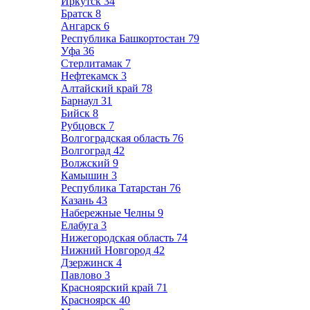
Иркутск
34
Братск
8
Ангарск
6
Республика Башкортостан
79
Уфа
36
Стерлитамак
7
Нефтекамск
3
Алтайский край
78
Барнаул
31
Бийск
8
Рубцовск
7
Волгоградская область
76
Волгоград
42
Волжский
9
Камышин
3
Республика Татарстан
76
Казань
43
Набережные Челны
9
Елабуга
3
Нижегородская область
74
Нижний Новгород
42
Дзержинск
4
Павлово
3
Красноярский край
71
Красноярск
40