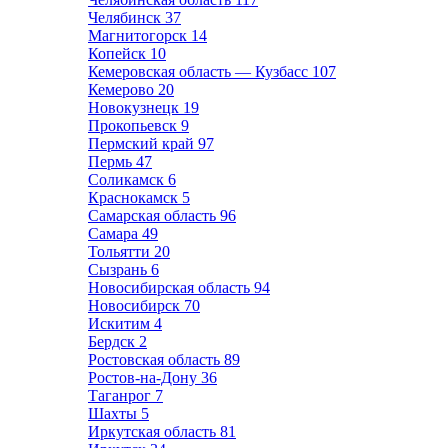
Челябинск
37
Магнитогорск
14
Копейск
10
Кемеровская область — Кузбасс
107
Кемерово
20
Новокузнецк
19
Прокопьевск
9
Пермский край
97
Пермь
47
Соликамск
6
Краснокамск
5
Самарская область
96
Самара
49
Тольятти
20
Сызрань
6
Новосибирская область
94
Новосибирск
70
Искитим
4
Бердск
2
Ростовская область
89
Ростов-на-Дону
36
Таганрог
7
Шахты
5
Иркутская область
81