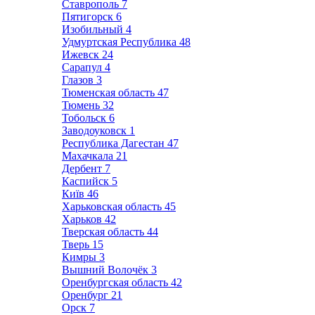
Ставрополь
7
Пятигорск
6
Изобильный
4
Удмуртская Республика
48
Ижевск
24
Сарапул
4
Глазов
3
Тюменская область
47
Тюмень
32
Тобольск
6
Заводоуковск
1
Республика Дагестан
47
Махачкала
21
Дербент
7
Каспийск
5
Київ
46
Харьковская область
45
Харьков
42
Тверская область
44
Тверь
15
Кимры
3
Вышний Волочёк
3
Оренбургская область
42
Оренбург
21
Орск
7