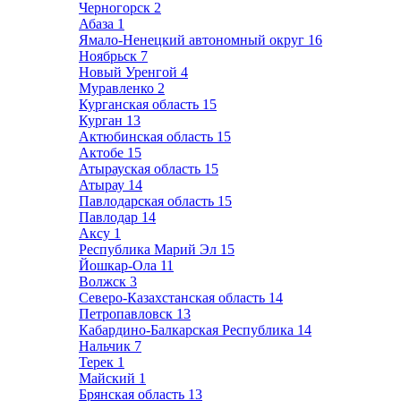
Черногорск
2
Абаза
1
Ямало-Ненецкий автономный округ
16
Ноябрьск
7
Новый Уренгой
4
Муравленко
2
Курганская область
15
Курган
13
Актюбинская область
15
Актобе
15
Атырауская область
15
Атырау
14
Павлодарская область
15
Павлодар
14
Аксу
1
Республика Марий Эл
15
Йошкар-Ола
11
Волжск
3
Северо-Казахстанская область
14
Петропавловск
13
Кабардино-Балкарская Республика
14
Нальчик
7
Терек
1
Майский
1
Брянская область
13