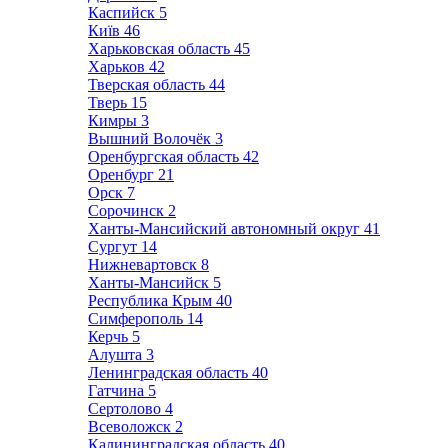
Каспийск
5
Київ
46
Харьковская область
45
Харьков
42
Тверская область
44
Тверь
15
Кимры
3
Вышний Волочёк
3
Оренбургская область
42
Оренбург
21
Орск
7
Сорочинск
2
Ханты-Мансийский автономный округ
41
Сургут
14
Нижневартовск
8
Ханты-Мансийск
5
Республика Крым
40
Симферополь
14
Керчь
5
Алушта
3
Ленинградская область
40
Гатчина
5
Сертолово
4
Всеволожск
2
Калининградская область
40