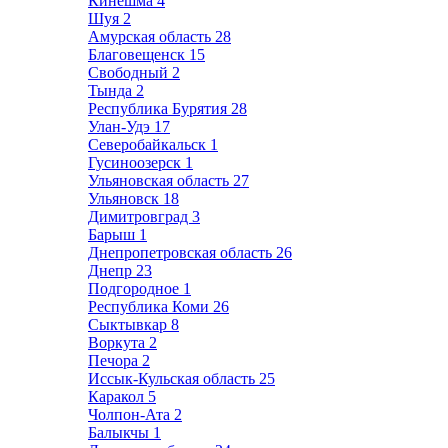
Кинешма
4
Шуя
2
Амурская область
28
Благовещенск
15
Свободный
2
Тында
2
Республика Бурятия
28
Улан-Удэ
17
Северобайкальск
1
Гусиноозерск
1
Ульяновская область
27
Ульяновск
18
Димитровград
3
Барыш
1
Днепропетровская область
26
Днепр
23
Подгородное
1
Республика Коми
26
Сыктывкар
8
Воркута
2
Печора
2
Иссык-Кульская область
25
Каракол
5
Чолпон-Ата
2
Балыкчы
1