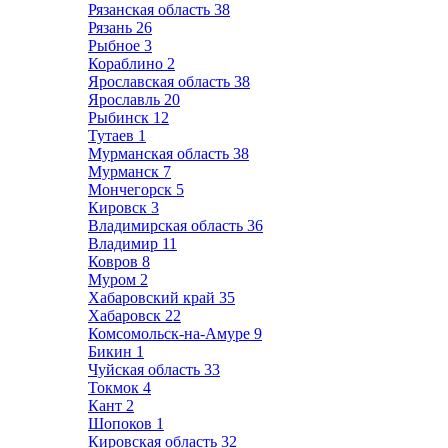
Рязанская область
38
Рязань
26
Рыбное
3
Кораблино
2
Ярославская область
38
Ярославль
20
Рыбинск
12
Тутаев
1
Мурманская область
38
Мурманск
7
Мончегорск
5
Кировск
3
Владимирская область
36
Владимир
11
Ковров
8
Муром
2
Хабаровский край
35
Хабаровск
22
Комсомольск-на-Амуре
9
Бикин
1
Чуйская область
33
Токмок
4
Кант
2
Шопоков
1
Кировская область
32