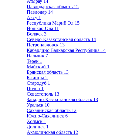
Атырау
14
Павлодарская область
15
Павлодар
14
Аксу
1
Республика Марий Эл
15
Йошкар-Ола
11
Волжск
3
Северо-Казахстанская область
14
Петропавловск
13
Кабардино-Балкарская Республика
14
Нальчик
7
Терек
1
Майский
1
Брянская область
13
Клинцы
2
Стародуб
1
Почеп
1
Севастополь
13
Западно-Казахстанская область
13
Уральск
10
Сахалинская область
12
Южно-Сахалинск
6
Холмск
1
Долинск
1
Акмолинская область
12