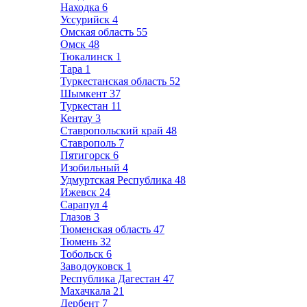
Находка
6
Уссурийск
4
Омская область
55
Омск
48
Тюкалинск
1
Тара
1
Туркестанская область
52
Шымкент
37
Туркестан
11
Кентау
3
Ставропольский край
48
Ставрополь
7
Пятигорск
6
Изобильный
4
Удмуртская Республика
48
Ижевск
24
Сарапул
4
Глазов
3
Тюменская область
47
Тюмень
32
Тобольск
6
Заводоуковск
1
Республика Дагестан
47
Махачкала
21
Дербент
7