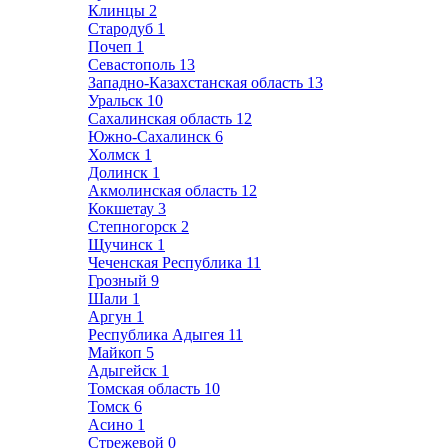
Клинцы
2
Стародуб
1
Почеп
1
Севастополь
13
Западно-Казахстанская область
13
Уральск
10
Сахалинская область
12
Южно-Сахалинск
6
Холмск
1
Долинск
1
Акмолинская область
12
Кокшетау
3
Степногорск
2
Щучинск
1
Чеченская Республика
11
Грозный
9
Шали
1
Аргун
1
Республика Адыгея
11
Майкоп
5
Адыгейск
1
Томская область
10
Томск
6
Асино
1
Стрежевой
0