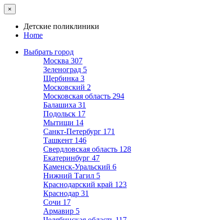
×
Детские поликлиники
Home
Выбрать город
Москва
307
Зеленоград
5
Щербинка
3
Московский
2
Московская область
294
Балашиха
31
Подольск
17
Мытищи
14
Санкт-Петербург
171
Ташкент
146
Свердловская область
128
Екатеринбург
47
Каменск-Уральский
6
Нижний Тагил
5
Краснодарский край
123
Краснодар
31
Сочи
17
Армавир
5
Челябинская область
117