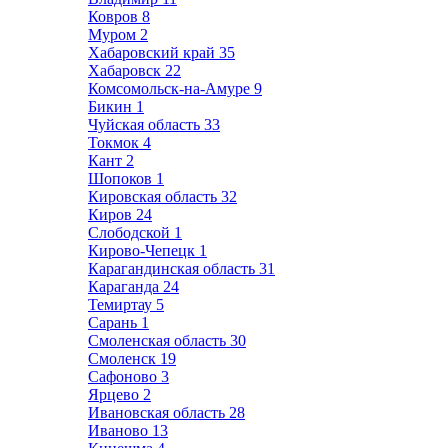
Ковров
8
Муром
2
Хабаровский край
35
Хабаровск
22
Комсомольск-на-Амуре
9
Бикин
1
Чуйская область
33
Токмок
4
Кант
2
Шопоков
1
Кировская область
32
Киров
24
Слободской
1
Кирово-Чепецк
1
Карагандинская область
31
Караганда
24
Темиртау
5
Сарань
1
Смоленская область
30
Смоленск
19
Сафоново
3
Ярцево
2
Ивановская область
28
Иваново
13