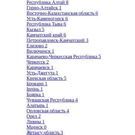
Республика Алтай
8
Горно-Алтайск
1
Восточно-Казахстанская область
6
Усть-Каменогорск
6
Республика Тыва
6
Кызыл
5
Камчатский край
6
Петропавловск-Камчатский
3
Елизово
2
Вилючинск
1
Карачаево-Черкесская Республика
5
Черкесск
2
Карачаевск
1
Усть-Джегута
1
Киевская область
5
Бровари
1
Ірпінь
1
Боярка
1
Чувашская Республика
4
Алатырь
1
Орловская область
4
Орел
2
Ливны
1
Мценск
0
Жетысу область
3