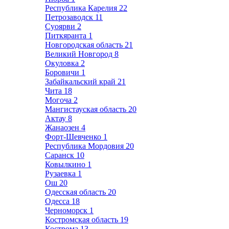
Республика Карелия
22
Петрозаводск
11
Суоярви
2
Питкяранта
1
Новгородская область
21
Великий Новгород
8
Окуловка
2
Боровичи
1
Забайкальский край
21
Чита
18
Могоча
2
Мангистауская область
20
Актау
8
Жанаозен
4
Форт-Шевченко
1
Республика Мордовия
20
Саранск
10
Ковылкино
1
Рузаевка
1
Ош
20
Одесская область
20
Одесса
18
Черноморск
1
Костромская область
19
Кострома
13