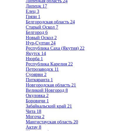
Липецкая область
24
Липецк
17
Елец
3
Грязи
1
Белгородская область
24
Старый Оскол
7
Белгород
6
Новый Оскол
2
Нур-Султан
24
Республика Саха (Якутия)
22
Якутск
14
Нюрба
1
Республика Карелия
22
Петрозаводск
11
Суоярви
2
Питкяранта
1
Новгородская область
21
Великий Новгород
8
Окуловка
2
Боровичи
1
Забайкальский край
21
Чита
18
Могоча
2
Мангистауская область
20
Актау
8