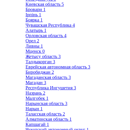
Киевская область
5
Бровари
1
Ірпінь
1
Боярка
1
Чувашская Республика
4
Алатырь
1
Орловская область
4
Орел
2
Ливны
1
Мценск
0
Жетысу область
3
Талдыкорган
3
Еврейская автономная область
3
Биробиджан
2
Магаданская область
3
Магадан
3
Республика Ингушетия
3
Назрань
2
Малгобек
1
Нарынская область
3
Нарын
1
Таласская область
2
Алматинская область
1
Капшагай
1
Чукотский автономный округ
1