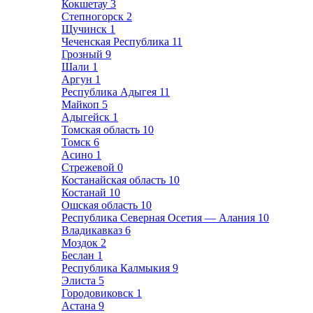
Кокшетау
3
Степногорск
2
Щучинск
1
Чеченская Республика
11
Грозный
9
Шали
1
Аргун
1
Республика Адыгея
11
Майкоп
5
Адыгейск
1
Томская область
10
Томск
6
Асино
1
Стрежевой
0
Костанайская область
10
Костанай
10
Ошская область
10
Республика Северная Осетия — Алания
10
Владикавказ
6
Моздок
2
Беслан
1
Республика Калмыкия
9
Элиста
5
Городовиковск
1
Астана
9