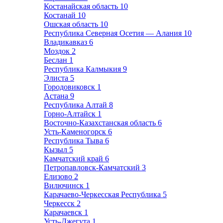
Костанайская область
10
Костанай
10
Ошская область
10
Республика Северная Осетия — Алания
10
Владикавказ
6
Моздок
2
Беслан
1
Республика Калмыкия
9
Элиста
5
Городовиковск
1
Астана
9
Республика Алтай
8
Горно-Алтайск
1
Восточно-Казахстанская область
6
Усть-Каменогорск
6
Республика Тыва
6
Кызыл
5
Камчатский край
6
Петропавловск-Камчатский
3
Елизово
2
Вилючинск
1
Карачаево-Черкесская Республика
5
Черкесск
2
Карачаевск
1
Усть-Джегута
1