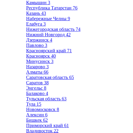
Камышин
3
Республика Татарстан
76
Казань
43
Набережные Челны
9
Елабуга
3
Нижегородская область
74
Нижний Новгород
42
Дзержинск
4
Павлово
3
Красноярский край
71
Красноярск
40
Минусинск
3
Назарово
3
Алматы
66
Саратовская область
65
Саратов
38
Энгельс
8
Балаково
4
Тульская область
63
Тула
15
Новомосковск
8
Алексин
6
Бишкек
62
Приморский край
61
Владивосток
22