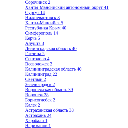
Сорочинск
2
Ханты-Мансийский автономный округ
41
Сургут
14
Нижневартовск
8
Ханты-Мансийск
5
Республика Крым
40
Симферополь
14
Керчь
5
Алушта
3
Ленинградская область
40
Гатчина
5
Сертолово
4
Всеволожск
2
Калининградская область
40
Калининград
22
Светлый
2
Зеленоградск
2
Воронежская область
39
Воронеж
28
Борисоглебск
2
Калач
2
Астраханская область
38
Астрахань
24
Харабали
1
Нариманов
1