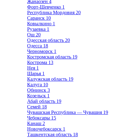
Жанаозен
4
Форт-Шевченко
1
Республика Мордовия
20
Саранск
10
Ковылкино
1
Рузаевка
1
Ош
20
Одесская область
20
Одесса
18
Черноморск
1
Костромская область
19
Кострома
13
Нея
1
Шарья
1
Калужская область
19
Калуга
10
Обнинск
3
Козельск
1
Абай область
19
Семей
18
Чувашская Республика — Чувашия
19
Чебоксары
15
Канаш
2
Новочебоксарск
1
Ташкентская область
18