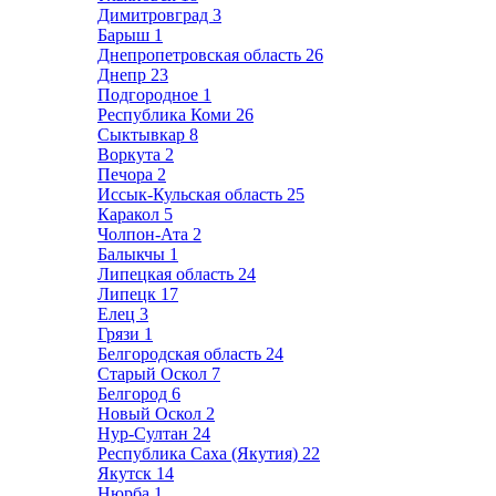
Димитровград
3
Барыш
1
Днепропетровская область
26
Днепр
23
Подгородное
1
Республика Коми
26
Сыктывкар
8
Воркута
2
Печора
2
Иссык-Кульская область
25
Каракол
5
Чолпон-Ата
2
Балыкчы
1
Липецкая область
24
Липецк
17
Елец
3
Грязи
1
Белгородская область
24
Старый Оскол
7
Белгород
6
Новый Оскол
2
Нур-Султан
24
Республика Саха (Якутия)
22
Якутск
14
Нюрба
1