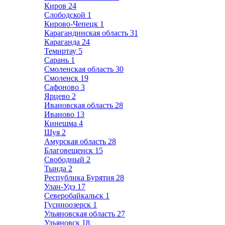
Киров
24
Слободской
1
Кирово-Чепецк
1
Карагандинская область
31
Караганда
24
Темиртау
5
Сарань
1
Смоленская область
30
Смоленск
19
Сафоново
3
Ярцево
2
Ивановская область
28
Иваново
13
Кинешма
4
Шуя
2
Амурская область
28
Благовещенск
15
Свободный
2
Тында
2
Республика Бурятия
28
Улан-Удэ
17
Северобайкальск
1
Гусиноозерск
1
Ульяновская область
27
Ульяновск
18