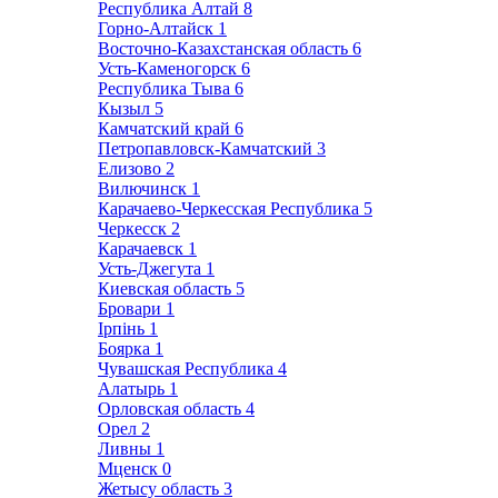
Республика Алтай
8
Горно-Алтайск
1
Восточно-Казахстанская область
6
Усть-Каменогорск
6
Республика Тыва
6
Кызыл
5
Камчатский край
6
Петропавловск-Камчатский
3
Елизово
2
Вилючинск
1
Карачаево-Черкесская Республика
5
Черкесск
2
Карачаевск
1
Усть-Джегута
1
Киевская область
5
Бровари
1
Ірпінь
1
Боярка
1
Чувашская Республика
4
Алатырь
1
Орловская область
4
Орел
2
Ливны
1
Мценск
0
Жетысу область
3