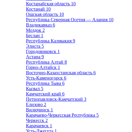
Костанайская область
10
Костанай
10
Ошская область
10
Республика Северная Осетия — Алания
10
Владикавказ
6
Моздок
2
Беслан
1
Республика Калмыкия
9
Элиста
5
Городовиковск
1
Астана
9
Республика Алтай
8
Горно-Алтайск
1
Восточно-Казахстанская область
6
Усть-Каменогорск
6
Республика Тыва
6
Кызыл
5
Камчатский край
6
Петропавловск-Камчатский
3
Елизово
2
Вилючинск
1
Карачаево-Черкесская Республика
5
Черкесск
2
Карачаевск
1
Усть-Джегута
1