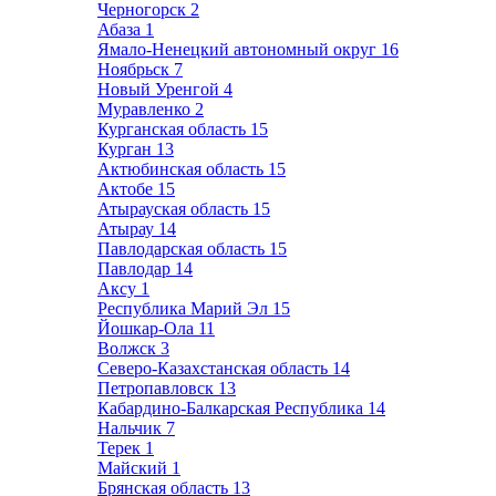
Черногорск
2
Абаза
1
Ямало-Ненецкий автономный округ
16
Ноябрьск
7
Новый Уренгой
4
Муравленко
2
Курганская область
15
Курган
13
Актюбинская область
15
Актобе
15
Атырауская область
15
Атырау
14
Павлодарская область
15
Павлодар
14
Аксу
1
Республика Марий Эл
15
Йошкар-Ола
11
Волжск
3
Северо-Казахстанская область
14
Петропавловск
13
Кабардино-Балкарская Республика
14
Нальчик
7
Терек
1
Майский
1
Брянская область
13