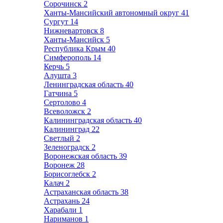
Сорочинск
2
Ханты-Мансийский автономный округ
41
Сургут
14
Нижневартовск
8
Ханты-Мансийск
5
Республика Крым
40
Симферополь
14
Керчь
5
Алушта
3
Ленинградская область
40
Гатчина
5
Сертолово
4
Всеволожск
2
Калининградская область
40
Калининград
22
Светлый
2
Зеленоградск
2
Воронежская область
39
Воронеж
28
Борисоглебск
2
Калач
2
Астраханская область
38
Астрахань
24
Харабали
1
Нариманов
1