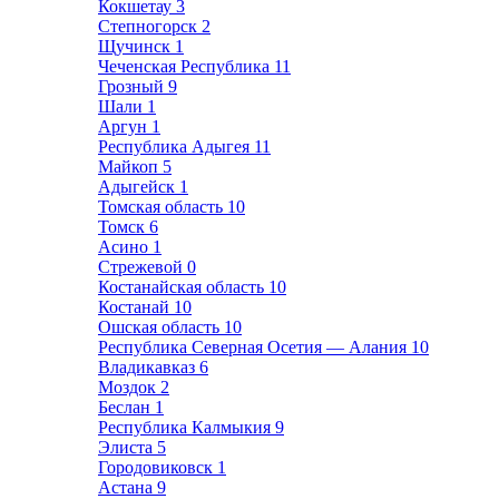
Кокшетау
3
Степногорск
2
Щучинск
1
Чеченская Республика
11
Грозный
9
Шали
1
Аргун
1
Республика Адыгея
11
Майкоп
5
Адыгейск
1
Томская область
10
Томск
6
Асино
1
Стрежевой
0
Костанайская область
10
Костанай
10
Ошская область
10
Республика Северная Осетия — Алания
10
Владикавказ
6
Моздок
2
Беслан
1
Республика Калмыкия
9
Элиста
5
Городовиковск
1
Астана
9