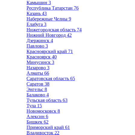
Камышин
3
Республика Татарстан
76
Казань
43
Набережные Челны
9
Елабуга
3
Нижегородская область
74
Нижний Новгород
42
Дзержинск
4
Павлово
3
Красноярский край
71
Красноярск
40
Минусинск
3
Назарово
3
Алматы
66
Саратовская область
65
Саратов
38
Энгельс
8
Балаково
4
Тульская область
63
Тула
15
Новомосковск
8
Алексин
6
Бишкек
62
Приморский край
61
Владивосток
22