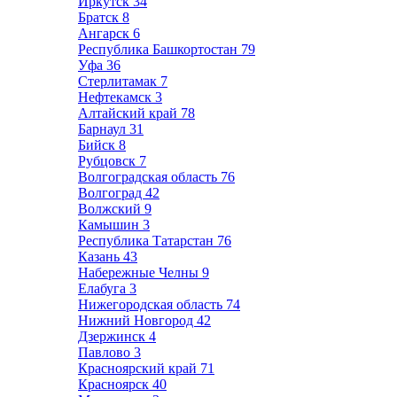
Иркутск
34
Братск
8
Ангарск
6
Республика Башкортостан
79
Уфа
36
Стерлитамак
7
Нефтекамск
3
Алтайский край
78
Барнаул
31
Бийск
8
Рубцовск
7
Волгоградская область
76
Волгоград
42
Волжский
9
Камышин
3
Республика Татарстан
76
Казань
43
Набережные Челны
9
Елабуга
3
Нижегородская область
74
Нижний Новгород
42
Дзержинск
4
Павлово
3
Красноярский край
71
Красноярск
40