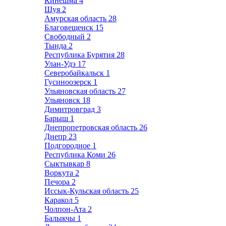
Кинешма
4
Шуя
2
Амурская область
28
Благовещенск
15
Свободный
2
Тында
2
Республика Бурятия
28
Улан-Удэ
17
Северобайкальск
1
Гусиноозерск
1
Ульяновская область
27
Ульяновск
18
Димитровград
3
Барыш
1
Днепропетровская область
26
Днепр
23
Подгородное
1
Республика Коми
26
Сыктывкар
8
Воркута
2
Печора
2
Иссык-Кульская область
25
Каракол
5
Чолпон-Ата
2
Балыкчы
1