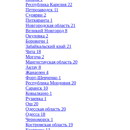
Республика Карелия
22
Петрозаводск
11
Суоярви
2
Питкяранта
1
Новгородская область
21
Великий Новгород
8
Окуловка
2
Боровичи
1
Забайкальский край
21
Чита
18
Могоча
2
Мангистауская область
20
Актау
8
Жанаозен
4
Форт-Шевченко
1
Республика Мордовия
20
Саранск
10
Ковылкино
1
Рузаевка
1
Ош
20
Одесская область
20
Одесса
18
Черноморск
1
Костромская область
19
Кострома
13