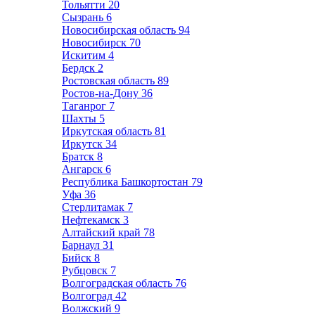
Тольятти
20
Сызрань
6
Новосибирская область
94
Новосибирск
70
Искитим
4
Бердск
2
Ростовская область
89
Ростов-на-Дону
36
Таганрог
7
Шахты
5
Иркутская область
81
Иркутск
34
Братск
8
Ангарск
6
Республика Башкортостан
79
Уфа
36
Стерлитамак
7
Нефтекамск
3
Алтайский край
78
Барнаул
31
Бийск
8
Рубцовск
7
Волгоградская область
76
Волгоград
42
Волжский
9