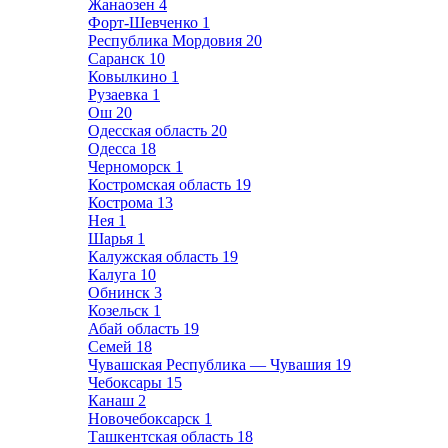
Жанаозен
4
Форт-Шевченко
1
Республика Мордовия
20
Саранск
10
Ковылкино
1
Рузаевка
1
Ош
20
Одесская область
20
Одесса
18
Черноморск
1
Костромская область
19
Кострома
13
Нея
1
Шарья
1
Калужская область
19
Калуга
10
Обнинск
3
Козельск
1
Абай область
19
Семей
18
Чувашская Республика — Чувашия
19
Чебоксары
15
Канаш
2
Новочебоксарск
1
Ташкентская область
18