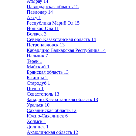
Атырау
14
Павлодарская область
15
Павлодар
14
Аксу
1
Республика Марий Эл
15
Йошкар-Ола
11
Волжск
3
Северо-Казахстанская область
14
Петропавловск
13
Кабардино-Балкарская Республика
14
Нальчик
7
Терек
1
Майский
1
Брянская область
13
Клинцы
2
Стародуб
1
Почеп
1
Севастополь
13
Западно-Казахстанская область
13
Уральск
10
Сахалинская область
12
Южно-Сахалинск
6
Холмск
1
Долинск
1
Акмолинская область
12