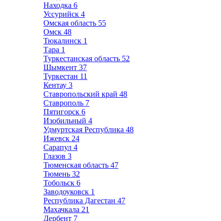
Находка
6
Уссурийск
4
Омская область
55
Омск
48
Тюкалинск
1
Тара
1
Туркестанская область
52
Шымкент
37
Туркестан
11
Кентау
3
Ставропольский край
48
Ставрополь
7
Пятигорск
6
Изобильный
4
Удмуртская Республика
48
Ижевск
24
Сарапул
4
Глазов
3
Тюменская область
47
Тюмень
32
Тобольск
6
Заводоуковск
1
Республика Дагестан
47
Махачкала
21
Дербент
7