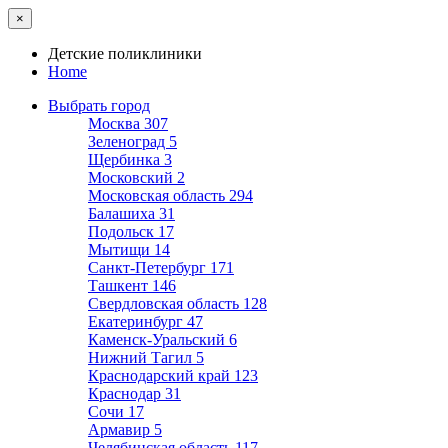
×
Детские поликлиники
Home
Выбрать город
Москва
307
Зеленоград
5
Щербинка
3
Московский
2
Московская область
294
Балашиха
31
Подольск
17
Мытищи
14
Санкт-Петербург
171
Ташкент
146
Свердловская область
128
Екатеринбург
47
Каменск-Уральский
6
Нижний Тагил
5
Краснодарский край
123
Краснодар
31
Сочи
17
Армавир
5
Челябинская область
117