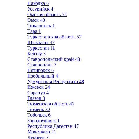
Находка
6
Уссурийск
4
Омская область
55
Омск
48
Тюкалинск
1
Тара
1
Туркестанская область
52
Шымкент
37
Туркестан
11
Кентау
3
Ставропольский край
48
Ставрополь
7
Пятигорск
6
Изобильный
4
Удмуртская Республика
48
Ижевск
24
Сарапул
4
Глазов
3
Тюменская область
47
Тюмень
32
Тобольск
6
Заводоуковск
1
Республика Дагестан
47
Махачкала
21
Дербент
7