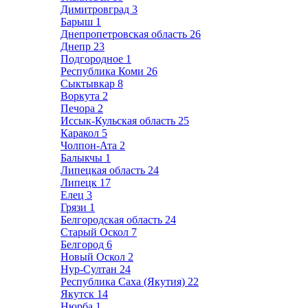
Димитровград
3
Барыш
1
Днепропетровская область
26
Днепр
23
Подгородное
1
Республика Коми
26
Сыктывкар
8
Воркута
2
Печора
2
Иссык-Кульская область
25
Каракол
5
Чолпон-Ата
2
Балыкчы
1
Липецкая область
24
Липецк
17
Елец
3
Грязи
1
Белгородская область
24
Старый Оскол
7
Белгород
6
Новый Оскол
2
Нур-Султан
24
Республика Саха (Якутия)
22
Якутск
14
Нюрба
1