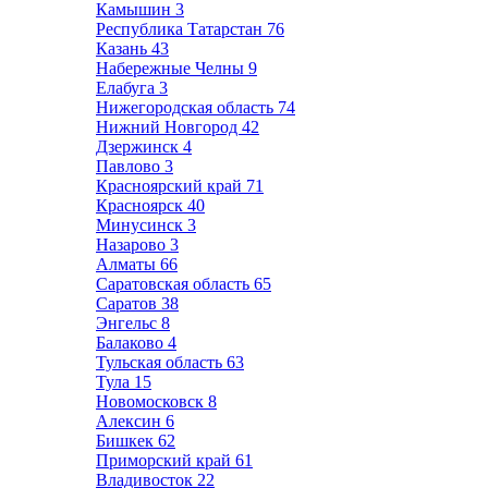
Камышин
3
Республика Татарстан
76
Казань
43
Набережные Челны
9
Елабуга
3
Нижегородская область
74
Нижний Новгород
42
Дзержинск
4
Павлово
3
Красноярский край
71
Красноярск
40
Минусинск
3
Назарово
3
Алматы
66
Саратовская область
65
Саратов
38
Энгельс
8
Балаково
4
Тульская область
63
Тула
15
Новомосковск
8
Алексин
6
Бишкек
62
Приморский край
61
Владивосток
22