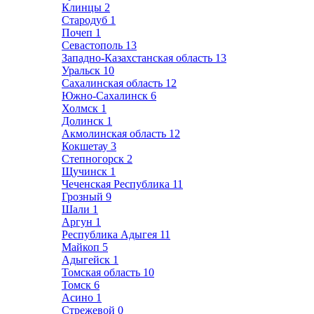
Клинцы
2
Стародуб
1
Почеп
1
Севастополь
13
Западно-Казахстанская область
13
Уральск
10
Сахалинская область
12
Южно-Сахалинск
6
Холмск
1
Долинск
1
Акмолинская область
12
Кокшетау
3
Степногорск
2
Щучинск
1
Чеченская Республика
11
Грозный
9
Шали
1
Аргун
1
Республика Адыгея
11
Майкоп
5
Адыгейск
1
Томская область
10
Томск
6
Асино
1
Стрежевой
0