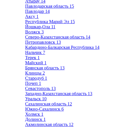
Атырау
14
Павлодарская область
15
Павлодар
14
Аксу
1
Республика Марий Эл
15
Йошкар-Ола
11
Волжск
3
Северо-Казахстанская область
14
Петропавловск
13
Кабардино-Балкарская Республика
14
Нальчик
7
Терек
1
Майский
1
Брянская область
13
Клинцы
2
Стародуб
1
Почеп
1
Севастополь
13
Западно-Казахстанская область
13
Уральск
10
Сахалинская область
12
Южно-Сахалинск
6
Холмск
1
Долинск
1
Акмолинская область
12