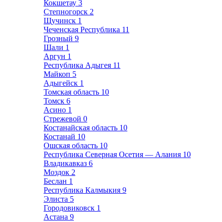
Кокшетау
3
Степногорск
2
Щучинск
1
Чеченская Республика
11
Грозный
9
Шали
1
Аргун
1
Республика Адыгея
11
Майкоп
5
Адыгейск
1
Томская область
10
Томск
6
Асино
1
Стрежевой
0
Костанайская область
10
Костанай
10
Ошская область
10
Республика Северная Осетия — Алания
10
Владикавказ
6
Моздок
2
Беслан
1
Республика Калмыкия
9
Элиста
5
Городовиковск
1
Астана
9