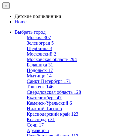
×
Детские поликлиники
Home
Выбрать город
Москва
307
Зеленоград
5
Щербинка
3
Московский
2
Московская область
294
Балашиха
31
Подольск
17
Мытищи
14
Санкт-Петербург
171
Ташкент
146
Свердловская область
128
Екатеринбург
47
Каменск-Уральский
6
Нижний Тагил
5
Краснодарский край
123
Краснодар
31
Сочи
17
Армавир
5
Челябинская область
117