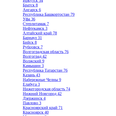
Иркутск
34
Братск
8
Ангарск
6
Республика Башкортостан
79
Уфа
36
Стерлитамак
7
Нефтекамск
3
Алтайский край
78
Барнаул
31
Бийск
8
Рубцовск
7
Волгоградская область
76
Волгоград
42
Волжский
9
Камышин
3
Республика Татарстан
76
Казань
43
Набережные Челны
9
Елабуга
3
Нижегородская область
74
Нижний Новгород
42
Дзержинск
4
Павлово
3
Красноярский край
71
Красноярск
40