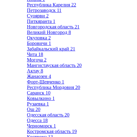
Республика Карелия
22
Петрозаводск
11
Суоярви
2
Питкяранта
1
Новгородская область
21
Великий Новгород
8
Окуловка
2
Боровичи
1
Забайкальский край
21
Чита
18
Могоча
2
Мангистауская область
20
Актау
8
Жанаозен
4
Форт-Шевченко
1
Республика Мордовия
20
Саранск
10
Ковылкино
1
Рузаевка
1
Ош
20
Одесская область
20
Одесса
18
Черноморск
1
Костромская область
19
Кострома
13