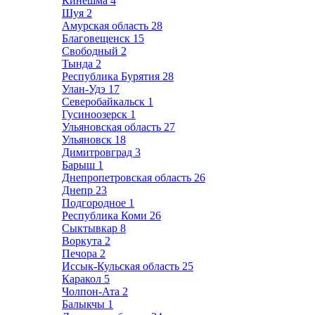
Кинешма
4
Шуя
2
Амурская область
28
Благовещенск
15
Свободный
2
Тында
2
Республика Бурятия
28
Улан-Удэ
17
Северобайкальск
1
Гусиноозерск
1
Ульяновская область
27
Ульяновск
18
Димитровград
3
Барыш
1
Днепропетровская область
26
Днепр
23
Подгородное
1
Республика Коми
26
Сыктывкар
8
Воркута
2
Печора
2
Иссык-Кульская область
25
Каракол
5
Чолпон-Ата
2
Балыкчы
1