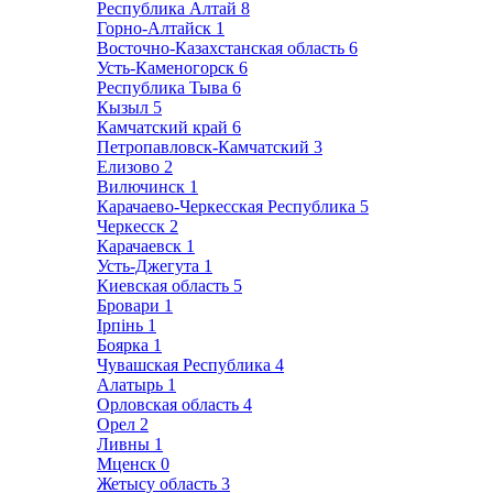
Республика Алтай
8
Горно-Алтайск
1
Восточно-Казахстанская область
6
Усть-Каменогорск
6
Республика Тыва
6
Кызыл
5
Камчатский край
6
Петропавловск-Камчатский
3
Елизово
2
Вилючинск
1
Карачаево-Черкесская Республика
5
Черкесск
2
Карачаевск
1
Усть-Джегута
1
Киевская область
5
Бровари
1
Ірпінь
1
Боярка
1
Чувашская Республика
4
Алатырь
1
Орловская область
4
Орел
2
Ливны
1
Мценск
0
Жетысу область
3