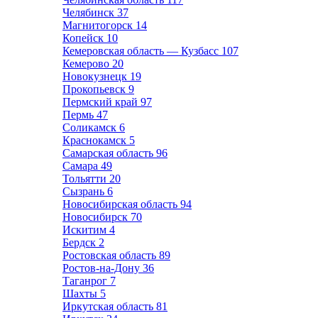
Челябинск
37
Магнитогорск
14
Копейск
10
Кемеровская область — Кузбасс
107
Кемерово
20
Новокузнецк
19
Прокопьевск
9
Пермский край
97
Пермь
47
Соликамск
6
Краснокамск
5
Самарская область
96
Самара
49
Тольятти
20
Сызрань
6
Новосибирская область
94
Новосибирск
70
Искитим
4
Бердск
2
Ростовская область
89
Ростов-на-Дону
36
Таганрог
7
Шахты
5
Иркутская область
81