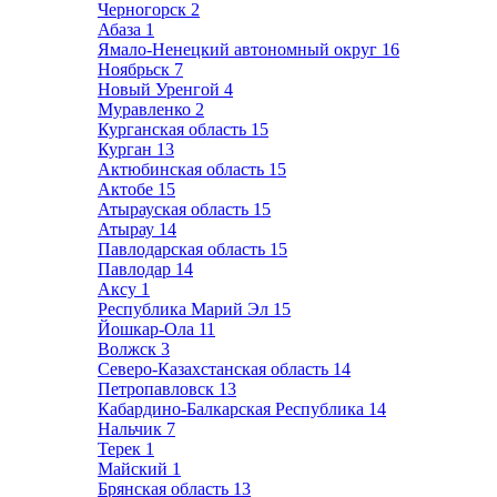
Черногорск
2
Абаза
1
Ямало-Ненецкий автономный округ
16
Ноябрьск
7
Новый Уренгой
4
Муравленко
2
Курганская область
15
Курган
13
Актюбинская область
15
Актобе
15
Атырауская область
15
Атырау
14
Павлодарская область
15
Павлодар
14
Аксу
1
Республика Марий Эл
15
Йошкар-Ола
11
Волжск
3
Северо-Казахстанская область
14
Петропавловск
13
Кабардино-Балкарская Республика
14
Нальчик
7
Терек
1
Майский
1
Брянская область
13