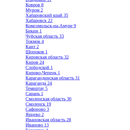
Ковров
8
Муром
2
Хабаровский край
35
Хабаровск
22
Комсомольск-на-Амуре
9
Бикин
1
Чуйская область
33
Токмок
4
Кант
2
Шопоков
1
Кировская область
32
Киров
24
Слободской
1
Кирово-Чепецк
1
Карагандинская область
31
Караганда
24
Темиртау
5
Сарань
1
Смоленская область
30
Смоленск
19
Сафоново
3
Ярцево
2
Ивановская область
28
Иваново
13