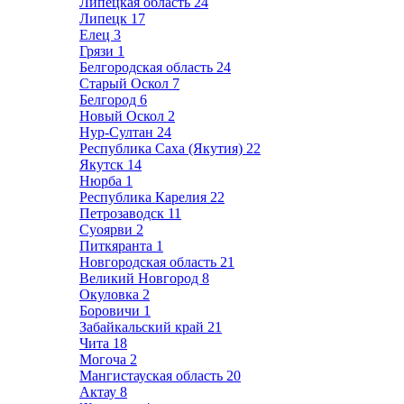
Липецкая область
24
Липецк
17
Елец
3
Грязи
1
Белгородская область
24
Старый Оскол
7
Белгород
6
Новый Оскол
2
Нур-Султан
24
Республика Саха (Якутия)
22
Якутск
14
Нюрба
1
Республика Карелия
22
Петрозаводск
11
Суоярви
2
Питкяранта
1
Новгородская область
21
Великий Новгород
8
Окуловка
2
Боровичи
1
Забайкальский край
21
Чита
18
Могоча
2
Мангистауская область
20
Актау
8