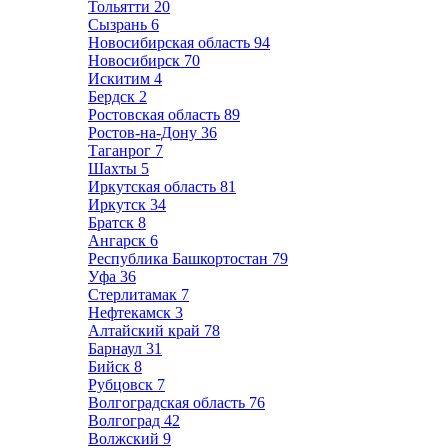
Тольятти
20
Сызрань
6
Новосибирская область
94
Новосибирск
70
Искитим
4
Бердск
2
Ростовская область
89
Ростов-на-Дону
36
Таганрог
7
Шахты
5
Иркутская область
81
Иркутск
34
Братск
8
Ангарск
6
Республика Башкортостан
79
Уфа
36
Стерлитамак
7
Нефтекамск
3
Алтайский край
78
Барнаул
31
Бийск
8
Рубцовск
7
Волгоградская область
76
Волгоград
42
Волжский
9