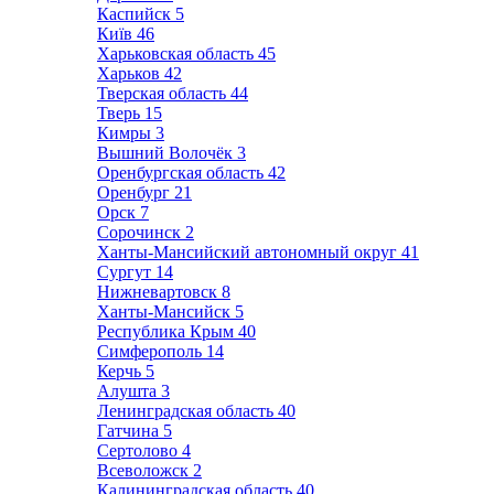
Каспийск
5
Київ
46
Харьковская область
45
Харьков
42
Тверская область
44
Тверь
15
Кимры
3
Вышний Волочёк
3
Оренбургская область
42
Оренбург
21
Орск
7
Сорочинск
2
Ханты-Мансийский автономный округ
41
Сургут
14
Нижневартовск
8
Ханты-Мансийск
5
Республика Крым
40
Симферополь
14
Керчь
5
Алушта
3
Ленинградская область
40
Гатчина
5
Сертолово
4
Всеволожск
2
Калининградская область
40