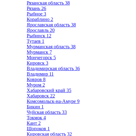
Рязанская область
38
Рязань
26
Рыбное
3
Кораблино
2
Ярославская область
38
Ярославль
20
Рыбинск
12
Тутаев
1
Мурманская область
38
Мурманск
7
Мончегорск
5
Кировск
3
Владимирская область
36
Владимир
11
Ковров
8
Муром
2
Хабаровский край
35
Хабаровск
22
Комсомольск-на-Амуре
9
Бикин
1
Чуйская область
33
Токмок
4
Кант
2
Шопоков
1
Кировская область
32