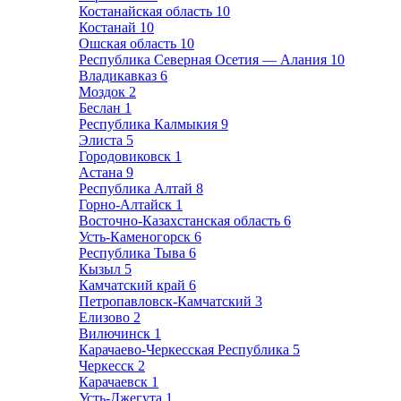
Костанайская область
10
Костанай
10
Ошская область
10
Республика Северная Осетия — Алания
10
Владикавказ
6
Моздок
2
Беслан
1
Республика Калмыкия
9
Элиста
5
Городовиковск
1
Астана
9
Республика Алтай
8
Горно-Алтайск
1
Восточно-Казахстанская область
6
Усть-Каменогорск
6
Республика Тыва
6
Кызыл
5
Камчатский край
6
Петропавловск-Камчатский
3
Елизово
2
Вилючинск
1
Карачаево-Черкесская Республика
5
Черкесск
2
Карачаевск
1
Усть-Джегута
1