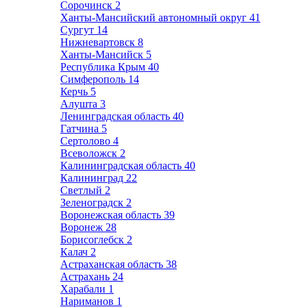
Сорочинск
2
Ханты-Мансийский автономный округ
41
Сургут
14
Нижневартовск
8
Ханты-Мансийск
5
Республика Крым
40
Симферополь
14
Керчь
5
Алушта
3
Ленинградская область
40
Гатчина
5
Сертолово
4
Всеволожск
2
Калининградская область
40
Калининград
22
Светлый
2
Зеленоградск
2
Воронежская область
39
Воронеж
28
Борисоглебск
2
Калач
2
Астраханская область
38
Астрахань
24
Харабали
1
Нариманов
1