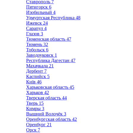
Ставрополь
7
Пятигорск
6
Изобильный
4
Удмуртская Республика
48
Ижевск
24
Сарапул
4
Глазов
3
Тюменская область
47
Тюмень
32
Тобольск
6
Заводоуковск
1
Республика Дагестан
47
Махачкала
21
Дербент
7
Каспийск
5
Київ
46
Харьковская область
45
Харьков
42
Тверская область
44
Тверь
15
Кимры
3
Вышний Волочёк
3
Оренбургская область
42
Оренбург
21
Орск
7