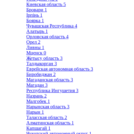
Киевская область
5
Бровари
1
Ірпінь
1
Боярка
1
Чувашская Республика
4
Алатырь
1
Орловская область
4
Орел
2
Ливны
1
Мценск
0
Жетысу область
3
Талдыкорган
3
Еврейская автономная область
3
Биробиджан
2
Магаданская область
3
Магадан
3
Республика Ингушетия
3
Назрань
2
Малгобек
1
Нарынская область
3
Нарын
1
Таласская область
2
Алматинская область
1
Капшагай
1
Чукотский автономный округ
1