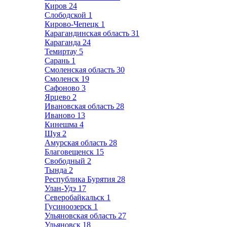
Киров
24
Слободской
1
Кирово-Чепецк
1
Карагандинская область
31
Караганда
24
Темиртау
5
Сарань
1
Смоленская область
30
Смоленск
19
Сафоново
3
Ярцево
2
Ивановская область
28
Иваново
13
Кинешма
4
Шуя
2
Амурская область
28
Благовещенск
15
Свободный
2
Тында
2
Республика Бурятия
28
Улан-Удэ
17
Северобайкальск
1
Гусиноозерск
1
Ульяновская область
27
Ульяновск
18