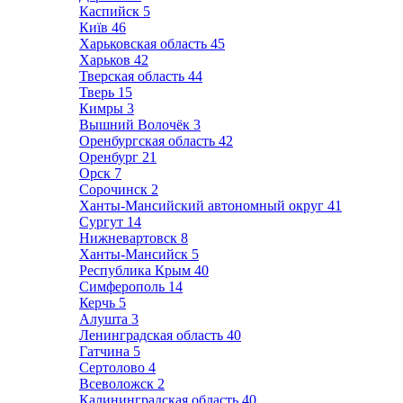
Каспийск
5
Київ
46
Харьковская область
45
Харьков
42
Тверская область
44
Тверь
15
Кимры
3
Вышний Волочёк
3
Оренбургская область
42
Оренбург
21
Орск
7
Сорочинск
2
Ханты-Мансийский автономный округ
41
Сургут
14
Нижневартовск
8
Ханты-Мансийск
5
Республика Крым
40
Симферополь
14
Керчь
5
Алушта
3
Ленинградская область
40
Гатчина
5
Сертолово
4
Всеволожск
2
Калининградская область
40