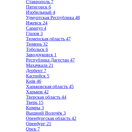
Ставрополь
7
Пятигорск
6
Изобильный
4
Удмуртская Республика
48
Ижевск
24
Сарапул
4
Глазов
3
Тюменская область
47
Тюмень
32
Тобольск
6
Заводоуковск
1
Республика Дагестан
47
Махачкала
21
Дербент
7
Каспийск
5
Київ
46
Харьковская область
45
Харьков
42
Тверская область
44
Тверь
15
Кимры
3
Вышний Волочёк
3
Оренбургская область
42
Оренбург
21
Орск
7