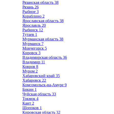
Рязанская область
38
Рязань
26
Рыбное
3
Кораблино
2
Ярославская область
38
Ярославль
20
Рыбинск
12
Тутаев
1
Мурманская область
38
Мурманск
7
Мончегорск
5
Кировск
3
Владимирская область
36
Владимир
11
Ковров
8
Муром
2
Хабаровский край
35
Хабаровск
22
Комсомольск-на-Амуре
9
Бикин
1
Чуйская область
33
Токмок
4
Кант
2
Шопоков
1
Кировская область
32