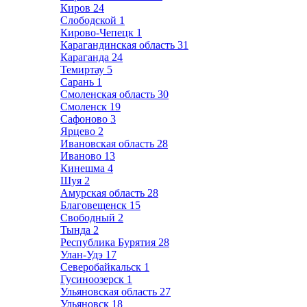
Киров
24
Слободской
1
Кирово-Чепецк
1
Карагандинская область
31
Караганда
24
Темиртау
5
Сарань
1
Смоленская область
30
Смоленск
19
Сафоново
3
Ярцево
2
Ивановская область
28
Иваново
13
Кинешма
4
Шуя
2
Амурская область
28
Благовещенск
15
Свободный
2
Тында
2
Республика Бурятия
28
Улан-Удэ
17
Северобайкальск
1
Гусиноозерск
1
Ульяновская область
27
Ульяновск
18