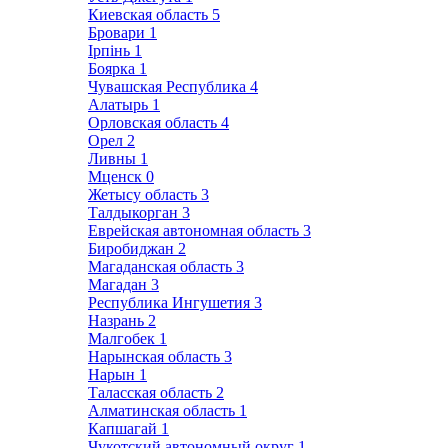
Киевская область
5
Бровари
1
Ірпінь
1
Боярка
1
Чувашская Республика
4
Алатырь
1
Орловская область
4
Орел
2
Ливны
1
Мценск
0
Жетысу область
3
Талдыкорган
3
Еврейская автономная область
3
Биробиджан
2
Магаданская область
3
Магадан
3
Республика Ингушетия
3
Назрань
2
Малгобек
1
Нарынская область
3
Нарын
1
Таласская область
2
Алматинская область
1
Капшагай
1
Чукотский автономный округ
1