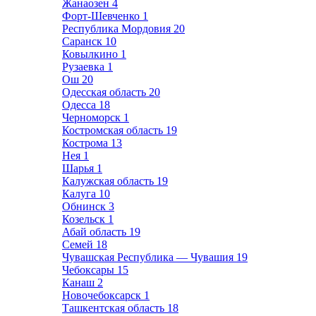
Жанаозен
4
Форт-Шевченко
1
Республика Мордовия
20
Саранск
10
Ковылкино
1
Рузаевка
1
Ош
20
Одесская область
20
Одесса
18
Черноморск
1
Костромская область
19
Кострома
13
Нея
1
Шарья
1
Калужская область
19
Калуга
10
Обнинск
3
Козельск
1
Абай область
19
Семей
18
Чувашская Республика — Чувашия
19
Чебоксары
15
Канаш
2
Новочебоксарск
1
Ташкентская область
18