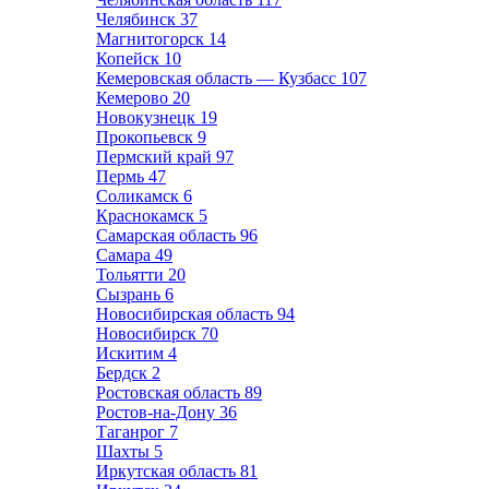
Челябинск
37
Магнитогорск
14
Копейск
10
Кемеровская область — Кузбасс
107
Кемерово
20
Новокузнецк
19
Прокопьевск
9
Пермский край
97
Пермь
47
Соликамск
6
Краснокамск
5
Самарская область
96
Самара
49
Тольятти
20
Сызрань
6
Новосибирская область
94
Новосибирск
70
Искитим
4
Бердск
2
Ростовская область
89
Ростов-на-Дону
36
Таганрог
7
Шахты
5
Иркутская область
81