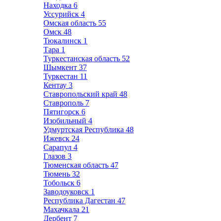
Находка
6
Уссурийск
4
Омская область
55
Омск
48
Тюкалинск
1
Тара
1
Туркестанская область
52
Шымкент
37
Туркестан
11
Кентау
3
Ставропольский край
48
Ставрополь
7
Пятигорск
6
Изобильный
4
Удмуртская Республика
48
Ижевск
24
Сарапул
4
Глазов
3
Тюменская область
47
Тюмень
32
Тобольск
6
Заводоуковск
1
Республика Дагестан
47
Махачкала
21
Дербент
7