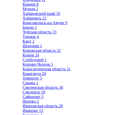
Ковров
8
Муром
2
Хабаровский край
35
Хабаровск
22
Комсомольск-на-Амуре
9
Бикин
1
Чуйская область
33
Токмок
4
Кант
2
Шопоков
1
Кировская область
32
Киров
24
Слободской
1
Кирово-Чепецк
1
Карагандинская область
31
Караганда
24
Темиртау
5
Сарань
1
Смоленская область
30
Смоленск
19
Сафоново
3
Ярцево
2
Ивановская область
28
Иваново
13