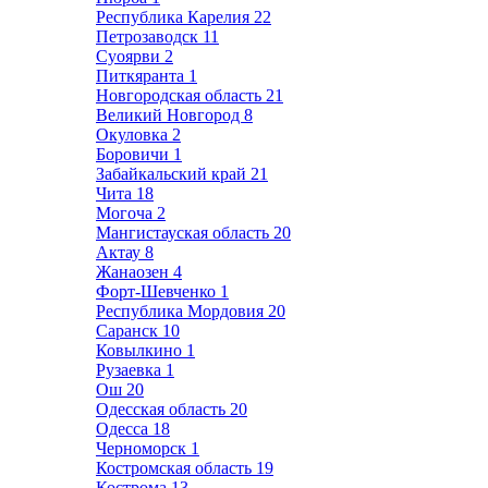
Республика Карелия
22
Петрозаводск
11
Суоярви
2
Питкяранта
1
Новгородская область
21
Великий Новгород
8
Окуловка
2
Боровичи
1
Забайкальский край
21
Чита
18
Могоча
2
Мангистауская область
20
Актау
8
Жанаозен
4
Форт-Шевченко
1
Республика Мордовия
20
Саранск
10
Ковылкино
1
Рузаевка
1
Ош
20
Одесская область
20
Одесса
18
Черноморск
1
Костромская область
19
Кострома
13