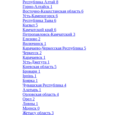
Республика Алтай
8
Горно-Алтайск
1
Восточно-Казахстанская область
6
Усть-Каменогорск
6
Республика Тыва
6
Кызыл
5
Камчатский край
6
Петропавловск-Камчатский
3
Елизово
2
Вилючинск
1
Карачаево-Черкесская Республика
5
Черкесск
2
Карачаевск
1
Усть-Джегута
1
Киевская область
5
Бровари
1
Ірпінь
1
Боярка
1
Чувашская Республика
4
Алатырь
1
Орловская область
4
Орел
2
Ливны
1
Мценск
0
Жетысу область
3