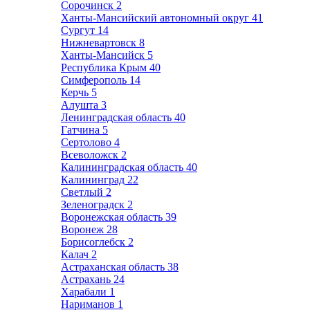
Сорочинск
2
Ханты-Мансийский автономный округ
41
Сургут
14
Нижневартовск
8
Ханты-Мансийск
5
Республика Крым
40
Симферополь
14
Керчь
5
Алушта
3
Ленинградская область
40
Гатчина
5
Сертолово
4
Всеволожск
2
Калининградская область
40
Калининград
22
Светлый
2
Зеленоградск
2
Воронежская область
39
Воронеж
28
Борисоглебск
2
Калач
2
Астраханская область
38
Астрахань
24
Харабали
1
Нариманов
1