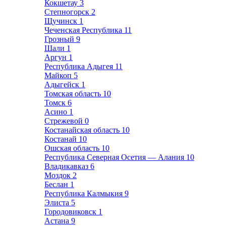
Кокшетау
3
Степногорск
2
Щучинск
1
Чеченская Республика
11
Грозный
9
Шали
1
Аргун
1
Республика Адыгея
11
Майкоп
5
Адыгейск
1
Томская область
10
Томск
6
Асино
1
Стрежевой
0
Костанайская область
10
Костанай
10
Ошская область
10
Республика Северная Осетия — Алания
10
Владикавказ
6
Моздок
2
Беслан
1
Республика Калмыкия
9
Элиста
5
Городовиковск
1
Астана
9