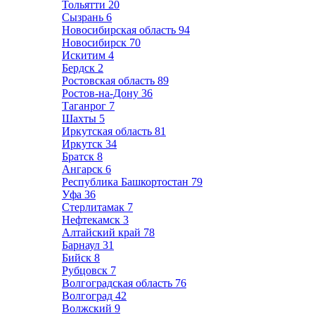
Тольятти
20
Сызрань
6
Новосибирская область
94
Новосибирск
70
Искитим
4
Бердск
2
Ростовская область
89
Ростов-на-Дону
36
Таганрог
7
Шахты
5
Иркутская область
81
Иркутск
34
Братск
8
Ангарск
6
Республика Башкортостан
79
Уфа
36
Стерлитамак
7
Нефтекамск
3
Алтайский край
78
Барнаул
31
Бийск
8
Рубцовск
7
Волгоградская область
76
Волгоград
42
Волжский
9