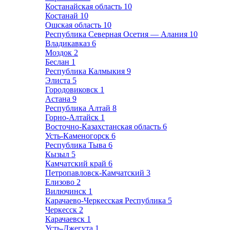
Костанайская область
10
Костанай
10
Ошская область
10
Республика Северная Осетия — Алания
10
Владикавказ
6
Моздок
2
Беслан
1
Республика Калмыкия
9
Элиста
5
Городовиковск
1
Астана
9
Республика Алтай
8
Горно-Алтайск
1
Восточно-Казахстанская область
6
Усть-Каменогорск
6
Республика Тыва
6
Кызыл
5
Камчатский край
6
Петропавловск-Камчатский
3
Елизово
2
Вилючинск
1
Карачаево-Черкесская Республика
5
Черкесск
2
Карачаевск
1
Усть-Джегута
1