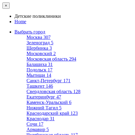
×
Детские поликлиники
Home
Выбрать город
Москва
307
Зеленоград
5
Щербинка
3
Московский
2
Московская область
294
Балашиха
31
Подольск
17
Мытищи
14
Санкт-Петербург
171
Ташкент
146
Свердловская область
128
Екатеринбург
47
Каменск-Уральский
6
Нижний Тагил
5
Краснодарский край
123
Краснодар
31
Сочи
17
Армавир
5
Челябинская область
117