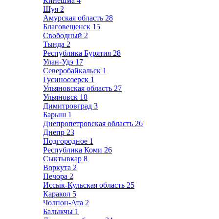
Кинешма
4
Шуя
2
Амурская область
28
Благовещенск
15
Свободный
2
Тында
2
Республика Бурятия
28
Улан-Удэ
17
Северобайкальск
1
Гусиноозерск
1
Ульяновская область
27
Ульяновск
18
Димитровград
3
Барыш
1
Днепропетровская область
26
Днепр
23
Подгородное
1
Республика Коми
26
Сыктывкар
8
Воркута
2
Печора
2
Иссык-Кульская область
25
Каракол
5
Чолпон-Ата
2
Балыкчы
1