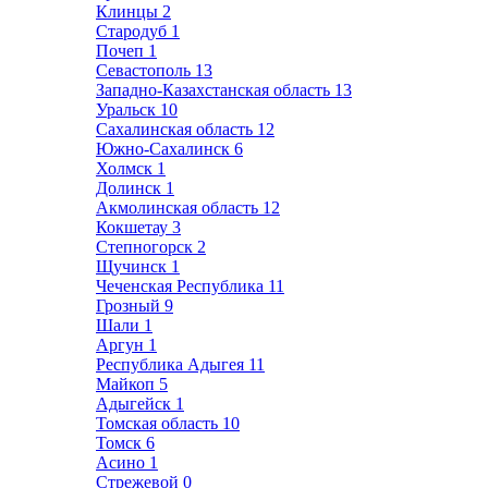
Клинцы
2
Стародуб
1
Почеп
1
Севастополь
13
Западно-Казахстанская область
13
Уральск
10
Сахалинская область
12
Южно-Сахалинск
6
Холмск
1
Долинск
1
Акмолинская область
12
Кокшетау
3
Степногорск
2
Щучинск
1
Чеченская Республика
11
Грозный
9
Шали
1
Аргун
1
Республика Адыгея
11
Майкоп
5
Адыгейск
1
Томская область
10
Томск
6
Асино
1
Стрежевой
0