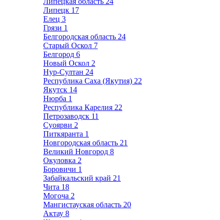
Липецкая область
24
Липецк
17
Елец
3
Грязи
1
Белгородская область
24
Старый Оскол
7
Белгород
6
Новый Оскол
2
Нур-Султан
24
Республика Саха (Якутия)
22
Якутск
14
Нюрба
1
Республика Карелия
22
Петрозаводск
11
Суоярви
2
Питкяранта
1
Новгородская область
21
Великий Новгород
8
Окуловка
2
Боровичи
1
Забайкальский край
21
Чита
18
Могоча
2
Мангистауская область
20
Актау
8