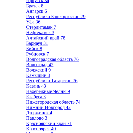
Иркутск
34
Братск
8
Ангарск
6
Республика Башкортостан
79
Уфа
36
Стерлитамак
7
Нефтекамск
3
Алтайский край
78
Барнаул
31
Бийск
8
Рубцовск
7
Волгоградская область
76
Волгоград
42
Волжский
9
Камышин
3
Республика Татарстан
76
Казань
43
Набережные Челны
9
Елабуга
3
Нижегородская область
74
Нижний Новгород
42
Дзержинск
4
Павлово
3
Красноярский край
71
Красноярск
40