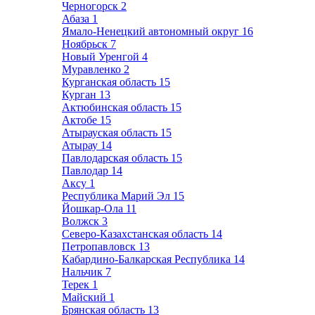
Черногорск
2
Абаза
1
Ямало-Ненецкий автономный округ
16
Ноябрьск
7
Новый Уренгой
4
Муравленко
2
Курганская область
15
Курган
13
Актюбинская область
15
Актобе
15
Атырауская область
15
Атырау
14
Павлодарская область
15
Павлодар
14
Аксу
1
Республика Марий Эл
15
Йошкар-Ола
11
Волжск
3
Северо-Казахстанская область
14
Петропавловск
13
Кабардино-Балкарская Республика
14
Нальчик
7
Терек
1
Майский
1
Брянская область
13