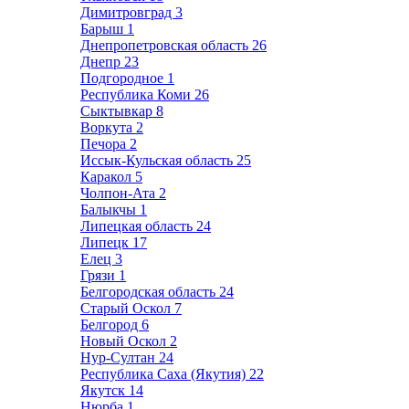
Димитровград
3
Барыш
1
Днепропетровская область
26
Днепр
23
Подгородное
1
Республика Коми
26
Сыктывкар
8
Воркута
2
Печора
2
Иссык-Кульская область
25
Каракол
5
Чолпон-Ата
2
Балыкчы
1
Липецкая область
24
Липецк
17
Елец
3
Грязи
1
Белгородская область
24
Старый Оскол
7
Белгород
6
Новый Оскол
2
Нур-Султан
24
Республика Саха (Якутия)
22
Якутск
14
Нюрба
1