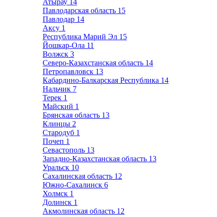
Атырау
14
Павлодарская область
15
Павлодар
14
Аксу
1
Республика Марий Эл
15
Йошкар-Ола
11
Волжск
3
Северо-Казахстанская область
14
Петропавловск
13
Кабардино-Балкарская Республика
14
Нальчик
7
Терек
1
Майский
1
Брянская область
13
Клинцы
2
Стародуб
1
Почеп
1
Севастополь
13
Западно-Казахстанская область
13
Уральск
10
Сахалинская область
12
Южно-Сахалинск
6
Холмск
1
Долинск
1
Акмолинская область
12