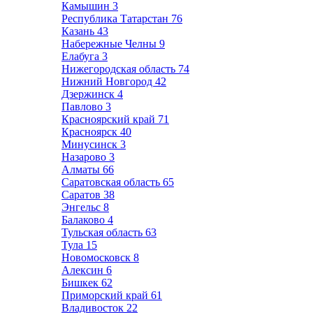
Камышин
3
Республика Татарстан
76
Казань
43
Набережные Челны
9
Елабуга
3
Нижегородская область
74
Нижний Новгород
42
Дзержинск
4
Павлово
3
Красноярский край
71
Красноярск
40
Минусинск
3
Назарово
3
Алматы
66
Саратовская область
65
Саратов
38
Энгельс
8
Балаково
4
Тульская область
63
Тула
15
Новомосковск
8
Алексин
6
Бишкек
62
Приморский край
61
Владивосток
22