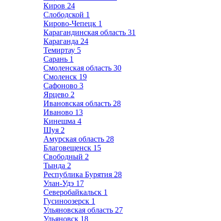
Киров
24
Слободской
1
Кирово-Чепецк
1
Карагандинская область
31
Караганда
24
Темиртау
5
Сарань
1
Смоленская область
30
Смоленск
19
Сафоново
3
Ярцево
2
Ивановская область
28
Иваново
13
Кинешма
4
Шуя
2
Амурская область
28
Благовещенск
15
Свободный
2
Тында
2
Республика Бурятия
28
Улан-Удэ
17
Северобайкальск
1
Гусиноозерск
1
Ульяновская область
27
Ульяновск
18