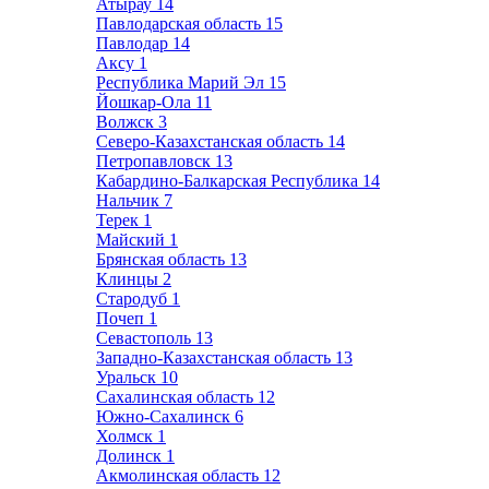
Атырау
14
Павлодарская область
15
Павлодар
14
Аксу
1
Республика Марий Эл
15
Йошкар-Ола
11
Волжск
3
Северо-Казахстанская область
14
Петропавловск
13
Кабардино-Балкарская Республика
14
Нальчик
7
Терек
1
Майский
1
Брянская область
13
Клинцы
2
Стародуб
1
Почеп
1
Севастополь
13
Западно-Казахстанская область
13
Уральск
10
Сахалинская область
12
Южно-Сахалинск
6
Холмск
1
Долинск
1
Акмолинская область
12