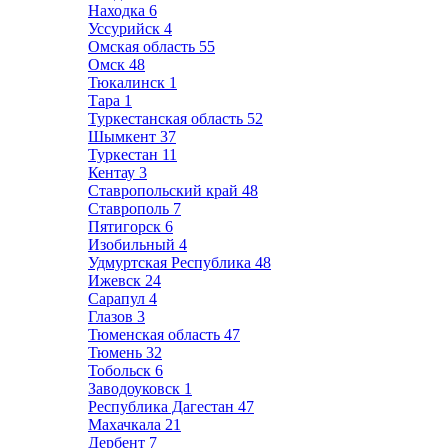
Находка
6
Уссурийск
4
Омская область
55
Омск
48
Тюкалинск
1
Тара
1
Туркестанская область
52
Шымкент
37
Туркестан
11
Кентау
3
Ставропольский край
48
Ставрополь
7
Пятигорск
6
Изобильный
4
Удмуртская Республика
48
Ижевск
24
Сарапул
4
Глазов
3
Тюменская область
47
Тюмень
32
Тобольск
6
Заводоуковск
1
Республика Дагестан
47
Махачкала
21
Дербент
7