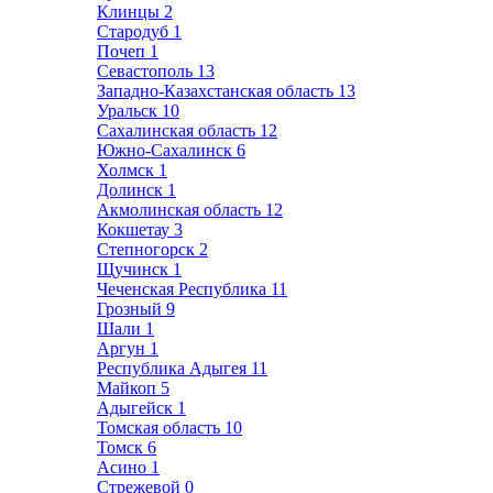
Клинцы
2
Стародуб
1
Почеп
1
Севастополь
13
Западно-Казахстанская область
13
Уральск
10
Сахалинская область
12
Южно-Сахалинск
6
Холмск
1
Долинск
1
Акмолинская область
12
Кокшетау
3
Степногорск
2
Щучинск
1
Чеченская Республика
11
Грозный
9
Шали
1
Аргун
1
Республика Адыгея
11
Майкоп
5
Адыгейск
1
Томская область
10
Томск
6
Асино
1
Стрежевой
0