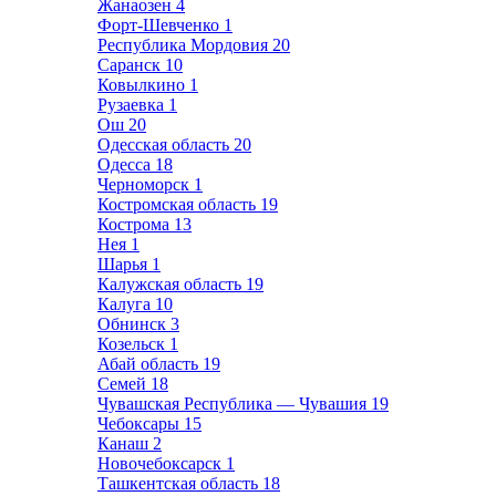
Жанаозен
4
Форт-Шевченко
1
Республика Мордовия
20
Саранск
10
Ковылкино
1
Рузаевка
1
Ош
20
Одесская область
20
Одесса
18
Черноморск
1
Костромская область
19
Кострома
13
Нея
1
Шарья
1
Калужская область
19
Калуга
10
Обнинск
3
Козельск
1
Абай область
19
Семей
18
Чувашская Республика — Чувашия
19
Чебоксары
15
Канаш
2
Новочебоксарск
1
Ташкентская область
18