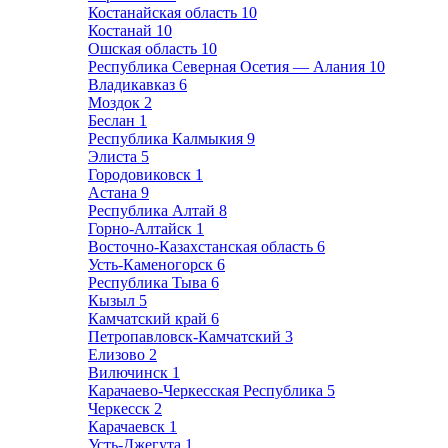
Костанайская область
10
Костанай
10
Ошская область
10
Республика Северная Осетия — Алания
10
Владикавказ
6
Моздок
2
Беслан
1
Республика Калмыкия
9
Элиста
5
Городовиковск
1
Астана
9
Республика Алтай
8
Горно-Алтайск
1
Восточно-Казахстанская область
6
Усть-Каменогорск
6
Республика Тыва
6
Кызыл
5
Камчатский край
6
Петропавловск-Камчатский
3
Елизово
2
Вилючинск
1
Карачаево-Черкесская Республика
5
Черкесск
2
Карачаевск
1
Усть-Джегута
1