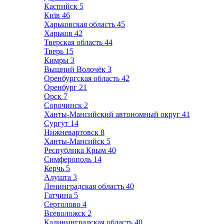
Каспийск
5
Київ
46
Харьковская область
45
Харьков
42
Тверская область
44
Тверь
15
Кимры
3
Вышний Волочёк
3
Оренбургская область
42
Оренбург
21
Орск
7
Сорочинск
2
Ханты-Мансийский автономный округ
41
Сургут
14
Нижневартовск
8
Ханты-Мансийск
5
Республика Крым
40
Симферополь
14
Керчь
5
Алушта
3
Ленинградская область
40
Гатчина
5
Сертолово
4
Всеволожск
2
Калининградская область
40