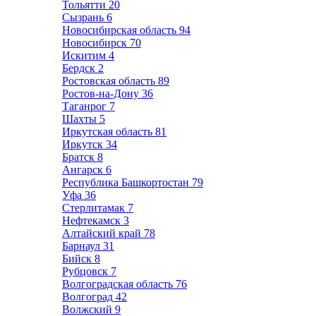
Тольятти
20
Сызрань
6
Новосибирская область
94
Новосибирск
70
Искитим
4
Бердск
2
Ростовская область
89
Ростов-на-Дону
36
Таганрог
7
Шахты
5
Иркутская область
81
Иркутск
34
Братск
8
Ангарск
6
Республика Башкортостан
79
Уфа
36
Стерлитамак
7
Нефтекамск
3
Алтайский край
78
Барнаул
31
Бийск
8
Рубцовск
7
Волгоградская область
76
Волгоград
42
Волжский
9