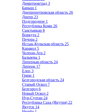
Димитровград
3
Барыш
1
Днепропетровская область
26
Днепр
23
Подгородное
1
Республика Коми
26
Сыктывкар
8
Воркута
2
Печора
2
Иссык-Кульская область
25
Каракол
5
Чолпон-Ата
2
Балыкчы
1
Липецкая область
24
Липецк
17
Елец
3
Грязи
1
Белгородская область
24
Старый Оскол
7
Белгород
6
Новый Оскол
2
Нур-Султан
24
Республика Саха (Якутия)
22
Якутск
14
Нюрба
1