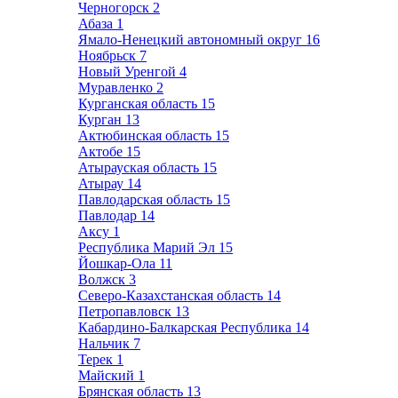
Черногорск
2
Абаза
1
Ямало-Ненецкий автономный округ
16
Ноябрьск
7
Новый Уренгой
4
Муравленко
2
Курганская область
15
Курган
13
Актюбинская область
15
Актобе
15
Атырауская область
15
Атырау
14
Павлодарская область
15
Павлодар
14
Аксу
1
Республика Марий Эл
15
Йошкар-Ола
11
Волжск
3
Северо-Казахстанская область
14
Петропавловск
13
Кабардино-Балкарская Республика
14
Нальчик
7
Терек
1
Майский
1
Брянская область
13