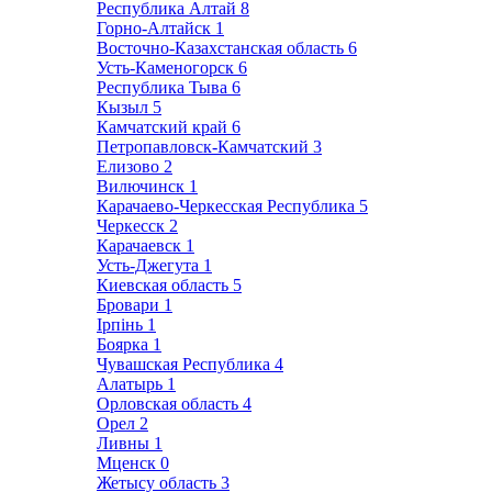
Республика Алтай
8
Горно-Алтайск
1
Восточно-Казахстанская область
6
Усть-Каменогорск
6
Республика Тыва
6
Кызыл
5
Камчатский край
6
Петропавловск-Камчатский
3
Елизово
2
Вилючинск
1
Карачаево-Черкесская Республика
5
Черкесск
2
Карачаевск
1
Усть-Джегута
1
Киевская область
5
Бровари
1
Ірпінь
1
Боярка
1
Чувашская Республика
4
Алатырь
1
Орловская область
4
Орел
2
Ливны
1
Мценск
0
Жетысу область
3