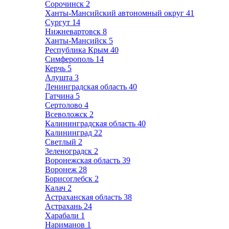
Сорочинск
2
Ханты-Мансийский автономный округ
41
Сургут
14
Нижневартовск
8
Ханты-Мансийск
5
Республика Крым
40
Симферополь
14
Керчь
5
Алушта
3
Ленинградская область
40
Гатчина
5
Сертолово
4
Всеволожск
2
Калининградская область
40
Калининград
22
Светлый
2
Зеленоградск
2
Воронежская область
39
Воронеж
28
Борисоглебск
2
Калач
2
Астраханская область
38
Астрахань
24
Харабали
1
Нариманов
1