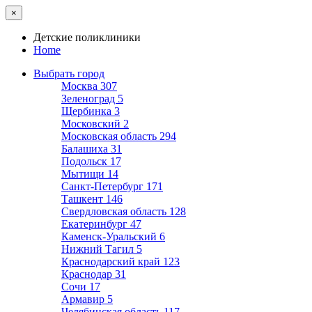
×
Детские поликлиники
Home
Выбрать город
Москва
307
Зеленоград
5
Щербинка
3
Московский
2
Московская область
294
Балашиха
31
Подольск
17
Мытищи
14
Санкт-Петербург
171
Ташкент
146
Свердловская область
128
Екатеринбург
47
Каменск-Уральский
6
Нижний Тагил
5
Краснодарский край
123
Краснодар
31
Сочи
17
Армавир
5
Челябинская область
117