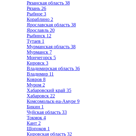
Рязанская область
38
Рязань
26
Рыбное
3
Кораблино
2
Ярославская область
38
Ярославль
20
Рыбинск
12
Тутаев
1
Мурманская область
38
Мурманск
7
Мончегорск
5
Кировск
3
Владимирская область
36
Владимир
11
Ковров
8
Муром
2
Хабаровский край
35
Хабаровск
22
Комсомольск-на-Амуре
9
Бикин
1
Чуйская область
33
Токмок
4
Кант
2
Шопоков
1
Кировская область
32