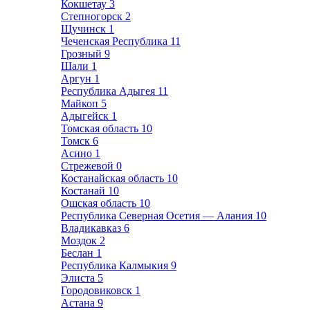
Кокшетау
3
Степногорск
2
Щучинск
1
Чеченская Республика
11
Грозный
9
Шали
1
Аргун
1
Республика Адыгея
11
Майкоп
5
Адыгейск
1
Томская область
10
Томск
6
Асино
1
Стрежевой
0
Костанайская область
10
Костанай
10
Ошская область
10
Республика Северная Осетия — Алания
10
Владикавказ
6
Моздок
2
Беслан
1
Республика Калмыкия
9
Элиста
5
Городовиковск
1
Астана
9