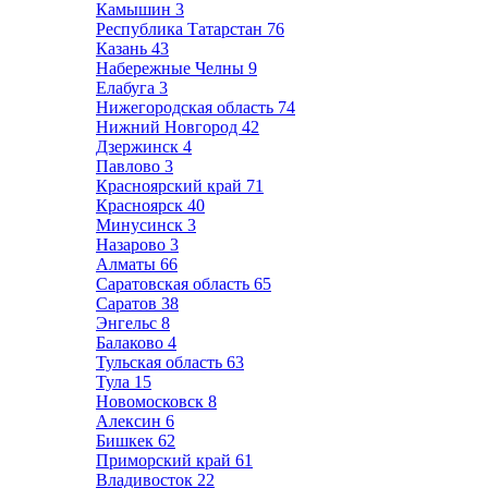
Камышин
3
Республика Татарстан
76
Казань
43
Набережные Челны
9
Елабуга
3
Нижегородская область
74
Нижний Новгород
42
Дзержинск
4
Павлово
3
Красноярский край
71
Красноярск
40
Минусинск
3
Назарово
3
Алматы
66
Саратовская область
65
Саратов
38
Энгельс
8
Балаково
4
Тульская область
63
Тула
15
Новомосковск
8
Алексин
6
Бишкек
62
Приморский край
61
Владивосток
22