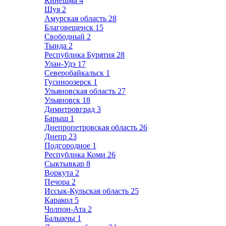
Кинешма
4
Шуя
2
Амурская область
28
Благовещенск
15
Свободный
2
Тында
2
Республика Бурятия
28
Улан-Удэ
17
Северобайкальск
1
Гусиноозерск
1
Ульяновская область
27
Ульяновск
18
Димитровград
3
Барыш
1
Днепропетровская область
26
Днепр
23
Подгородное
1
Республика Коми
26
Сыктывкар
8
Воркута
2
Печора
2
Иссык-Кульская область
25
Каракол
5
Чолпон-Ата
2
Балыкчы
1