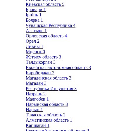
Киевская область
5
Бровари
1
Ірпінь
1
Боярка
1
Чувашская Республика
4
Алатырь
1
Орловская область
4
Орел
2
Ливны
1
Мценск
0
Жетысу область
3
Талдыкорган
3
Еврейская автономная область
3
Биробиджан
2
Магаданская область
3
Магадан
3
Республика Ингушетия
3
Назрань
2
Малгобек
1
Нарынская область
3
Нарын
1
Таласская область
2
Алматинская область
1
Капшагай
1
Чукотский автономный округ
1