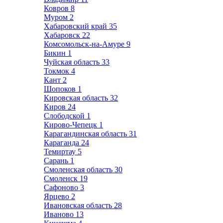
Ковров
8
Муром
2
Хабаровский край
35
Хабаровск
22
Комсомольск-на-Амуре
9
Бикин
1
Чуйская область
33
Токмок
4
Кант
2
Шопоков
1
Кировская область
32
Киров
24
Слободской
1
Кирово-Чепецк
1
Карагандинская область
31
Караганда
24
Темиртау
5
Сарань
1
Смоленская область
30
Смоленск
19
Сафоново
3
Ярцево
2
Ивановская область
28
Иваново
13