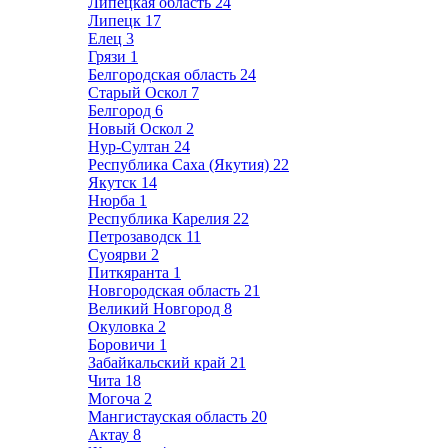
Липецкая область
24
Липецк
17
Елец
3
Грязи
1
Белгородская область
24
Старый Оскол
7
Белгород
6
Новый Оскол
2
Нур-Султан
24
Республика Саха (Якутия)
22
Якутск
14
Нюрба
1
Республика Карелия
22
Петрозаводск
11
Суоярви
2
Питкяранта
1
Новгородская область
21
Великий Новгород
8
Окуловка
2
Боровичи
1
Забайкальский край
21
Чита
18
Могоча
2
Мангистауская область
20
Актау
8