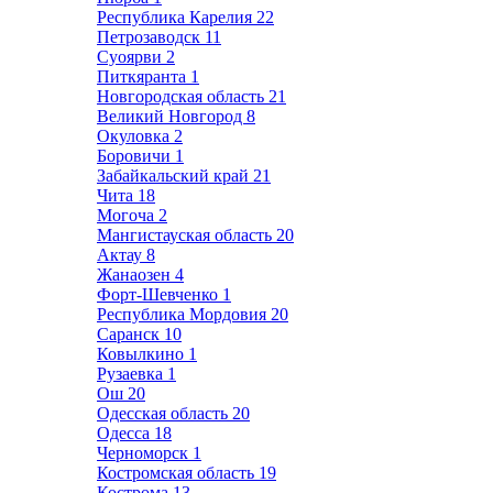
Республика Карелия
22
Петрозаводск
11
Суоярви
2
Питкяранта
1
Новгородская область
21
Великий Новгород
8
Окуловка
2
Боровичи
1
Забайкальский край
21
Чита
18
Могоча
2
Мангистауская область
20
Актау
8
Жанаозен
4
Форт-Шевченко
1
Республика Мордовия
20
Саранск
10
Ковылкино
1
Рузаевка
1
Ош
20
Одесская область
20
Одесса
18
Черноморск
1
Костромская область
19
Кострома
13