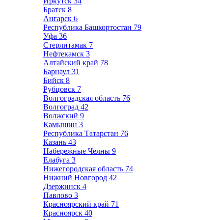
Иркутск
34
Братск
8
Ангарск
6
Республика Башкортостан
79
Уфа
36
Стерлитамак
7
Нефтекамск
3
Алтайский край
78
Барнаул
31
Бийск
8
Рубцовск
7
Волгоградская область
76
Волгоград
42
Волжский
9
Камышин
3
Республика Татарстан
76
Казань
43
Набережные Челны
9
Елабуга
3
Нижегородская область
74
Нижний Новгород
42
Дзержинск
4
Павлово
3
Красноярский край
71
Красноярск
40