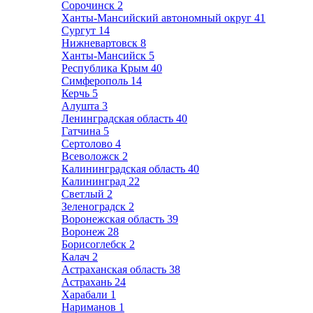
Сорочинск
2
Ханты-Мансийский автономный округ
41
Сургут
14
Нижневартовск
8
Ханты-Мансийск
5
Республика Крым
40
Симферополь
14
Керчь
5
Алушта
3
Ленинградская область
40
Гатчина
5
Сертолово
4
Всеволожск
2
Калининградская область
40
Калининград
22
Светлый
2
Зеленоградск
2
Воронежская область
39
Воронеж
28
Борисоглебск
2
Калач
2
Астраханская область
38
Астрахань
24
Харабали
1
Нариманов
1