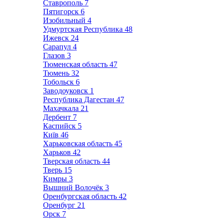
Ставрополь
7
Пятигорск
6
Изобильный
4
Удмуртская Республика
48
Ижевск
24
Сарапул
4
Глазов
3
Тюменская область
47
Тюмень
32
Тобольск
6
Заводоуковск
1
Республика Дагестан
47
Махачкала
21
Дербент
7
Каспийск
5
Київ
46
Харьковская область
45
Харьков
42
Тверская область
44
Тверь
15
Кимры
3
Вышний Волочёк
3
Оренбургская область
42
Оренбург
21
Орск
7