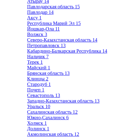
Атырау
14
Павлодарская область
15
Павлодар
14
Аксу
1
Республика Марий Эл
15
Йошкар-Ола
11
Волжск
3
Северо-Казахстанская область
14
Петропавловск
13
Кабардино-Балкарская Республика
14
Нальчик
7
Терек
1
Майский
1
Брянская область
13
Клинцы
2
Стародуб
1
Почеп
1
Севастополь
13
Западно-Казахстанская область
13
Уральск
10
Сахалинская область
12
Южно-Сахалинск
6
Холмск
1
Долинск
1
Акмолинская область
12