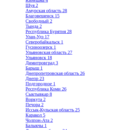
Кинешма
4
Шуя
2
Амурская область
28
Благовещенск
15
Свободный
2
Тында
2
Республика Бурятия
28
Улан-Удэ
17
Северобайкальск
1
Гусиноозерск
1
Ульяновская область
27
Ульяновск
18
Димитровград
3
Барыш
1
Днепропетровская область
26
Днепр
23
Подгородное
1
Республика Коми
26
Сыктывкар
8
Воркута
2
Печора
2
Иссык-Кульская область
25
Каракол
5
Чолпон-Ата
2
Балыкчы
1