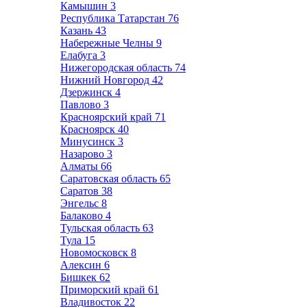
Камышин
3
Республика Татарстан
76
Казань
43
Набережные Челны
9
Елабуга
3
Нижегородская область
74
Нижний Новгород
42
Дзержинск
4
Павлово
3
Красноярский край
71
Красноярск
40
Минусинск
3
Назарово
3
Алматы
66
Саратовская область
65
Саратов
38
Энгельс
8
Балаково
4
Тульская область
63
Тула
15
Новомосковск
8
Алексин
6
Бишкек
62
Приморский край
61
Владивосток
22