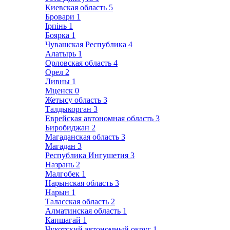
Киевская область
5
Бровари
1
Ірпінь
1
Боярка
1
Чувашская Республика
4
Алатырь
1
Орловская область
4
Орел
2
Ливны
1
Мценск
0
Жетысу область
3
Талдыкорган
3
Еврейская автономная область
3
Биробиджан
2
Магаданская область
3
Магадан
3
Республика Ингушетия
3
Назрань
2
Малгобек
1
Нарынская область
3
Нарын
1
Таласская область
2
Алматинская область
1
Капшагай
1
Чукотский автономный округ
1