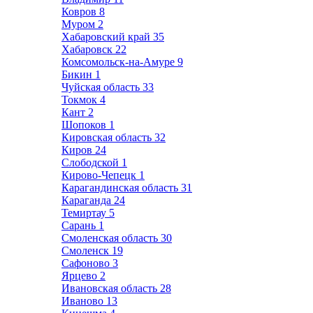
Ковров
8
Муром
2
Хабаровский край
35
Хабаровск
22
Комсомольск-на-Амуре
9
Бикин
1
Чуйская область
33
Токмок
4
Кант
2
Шопоков
1
Кировская область
32
Киров
24
Слободской
1
Кирово-Чепецк
1
Карагандинская область
31
Караганда
24
Темиртау
5
Сарань
1
Смоленская область
30
Смоленск
19
Сафоново
3
Ярцево
2
Ивановская область
28
Иваново
13