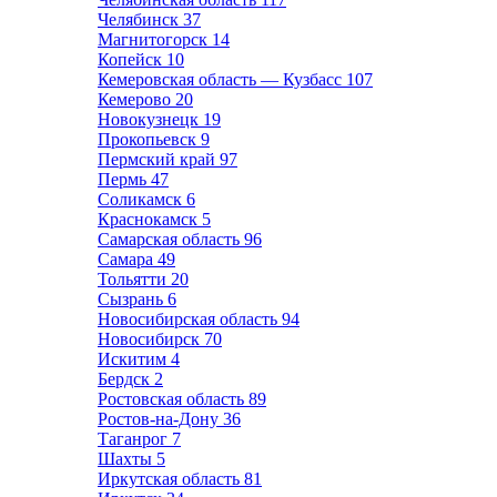
Челябинск
37
Магнитогорск
14
Копейск
10
Кемеровская область — Кузбасс
107
Кемерово
20
Новокузнецк
19
Прокопьевск
9
Пермский край
97
Пермь
47
Соликамск
6
Краснокамск
5
Самарская область
96
Самара
49
Тольятти
20
Сызрань
6
Новосибирская область
94
Новосибирск
70
Искитим
4
Бердск
2
Ростовская область
89
Ростов-на-Дону
36
Таганрог
7
Шахты
5
Иркутская область
81