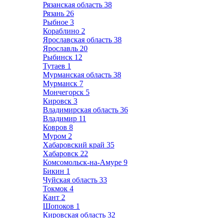
Рязанская область
38
Рязань
26
Рыбное
3
Кораблино
2
Ярославская область
38
Ярославль
20
Рыбинск
12
Тутаев
1
Мурманская область
38
Мурманск
7
Мончегорск
5
Кировск
3
Владимирская область
36
Владимир
11
Ковров
8
Муром
2
Хабаровский край
35
Хабаровск
22
Комсомольск-на-Амуре
9
Бикин
1
Чуйская область
33
Токмок
4
Кант
2
Шопоков
1
Кировская область
32