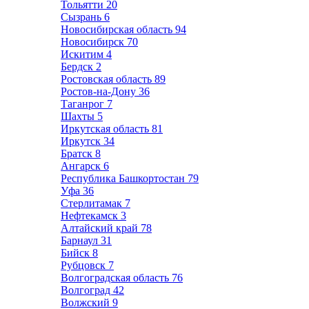
Тольятти
20
Сызрань
6
Новосибирская область
94
Новосибирск
70
Искитим
4
Бердск
2
Ростовская область
89
Ростов-на-Дону
36
Таганрог
7
Шахты
5
Иркутская область
81
Иркутск
34
Братск
8
Ангарск
6
Республика Башкортостан
79
Уфа
36
Стерлитамак
7
Нефтекамск
3
Алтайский край
78
Барнаул
31
Бийск
8
Рубцовск
7
Волгоградская область
76
Волгоград
42
Волжский
9