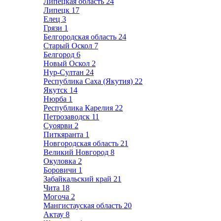
Липецкая область
24
Липецк
17
Елец
3
Грязи
1
Белгородская область
24
Старый Оскол
7
Белгород
6
Новый Оскол
2
Нур-Султан
24
Республика Саха (Якутия)
22
Якутск
14
Нюрба
1
Республика Карелия
22
Петрозаводск
11
Суоярви
2
Питкяранта
1
Новгородская область
21
Великий Новгород
8
Окуловка
2
Боровичи
1
Забайкальский край
21
Чита
18
Могоча
2
Мангистауская область
20
Актау
8