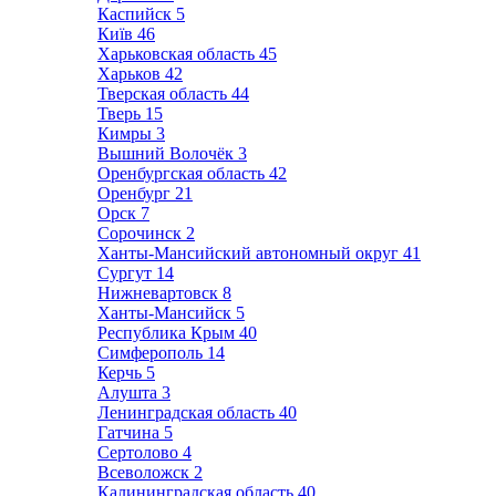
Каспийск
5
Київ
46
Харьковская область
45
Харьков
42
Тверская область
44
Тверь
15
Кимры
3
Вышний Волочёк
3
Оренбургская область
42
Оренбург
21
Орск
7
Сорочинск
2
Ханты-Мансийский автономный округ
41
Сургут
14
Нижневартовск
8
Ханты-Мансийск
5
Республика Крым
40
Симферополь
14
Керчь
5
Алушта
3
Ленинградская область
40
Гатчина
5
Сертолово
4
Всеволожск
2
Калининградская область
40