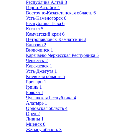
Республика Алтай
8
Горно-Алтайск
1
Восточно-Казахстанская область
6
Усть-Каменогорск
6
Республика Тыва
6
Кызыл
5
Камчатский край
6
Петропавловск-Камчатский
3
Елизово
2
Вилючинск
1
Карачаево-Черкесская Республика
5
Черкесск
2
Карачаевск
1
Усть-Джегута
1
Киевская область
5
Бровари
1
Ірпінь
1
Боярка
1
Чувашская Республика
4
Алатырь
1
Орловская область
4
Орел
2
Ливны
1
Мценск
0
Жетысу область
3