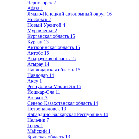
Черногорск
2
Абаза
1
Ямало-Ненецкий автономный округ
16
Ноябрьск
7
Новый Уренгой
4
Муравленко
2
Курганская область
15
Курган
13
Актюбинская область
15
Актобе
15
Атырауская область
15
Атырау
14
Павлодарская область
15
Павлодар
14
Аксу
1
Республика Марий Эл
15
Йошкар-Ола
11
Волжск
3
Северо-Казахстанская область
14
Петропавловск
13
Кабардино-Балкарская Республика
14
Нальчик
7
Терек
1
Майский
1
Брянская область
13