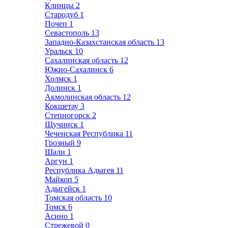
Клинцы
2
Стародуб
1
Почеп
1
Севастополь
13
Западно-Казахстанская область
13
Уральск
10
Сахалинская область
12
Южно-Сахалинск
6
Холмск
1
Долинск
1
Акмолинская область
12
Кокшетау
3
Степногорск
2
Щучинск
1
Чеченская Республика
11
Грозный
9
Шали
1
Аргун
1
Республика Адыгея
11
Майкоп
5
Адыгейск
1
Томская область
10
Томск
6
Асино
1
Стрежевой
0