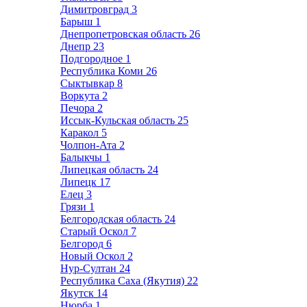
Димитровград
3
Барыш
1
Днепропетровская область
26
Днепр
23
Подгородное
1
Республика Коми
26
Сыктывкар
8
Воркута
2
Печора
2
Иссык-Кульская область
25
Каракол
5
Чолпон-Ата
2
Балыкчы
1
Липецкая область
24
Липецк
17
Елец
3
Грязи
1
Белгородская область
24
Старый Оскол
7
Белгород
6
Новый Оскол
2
Нур-Султан
24
Республика Саха (Якутия)
22
Якутск
14
Нюрба
1