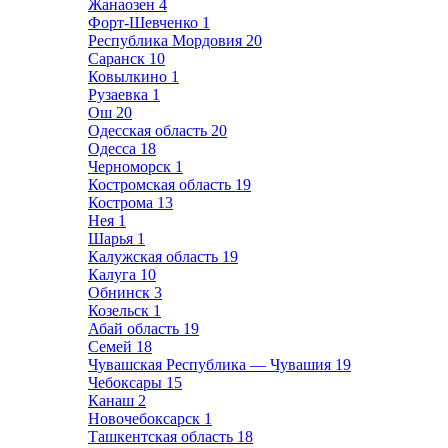
Жанаозен
4
Форт-Шевченко
1
Республика Мордовия
20
Саранск
10
Ковылкино
1
Рузаевка
1
Ош
20
Одесская область
20
Одесса
18
Черноморск
1
Костромская область
19
Кострома
13
Нея
1
Шарья
1
Калужская область
19
Калуга
10
Обнинск
3
Козельск
1
Абай область
19
Семей
18
Чувашская Республика — Чувашия
19
Чебоксары
15
Канаш
2
Новочебоксарск
1
Ташкентская область
18