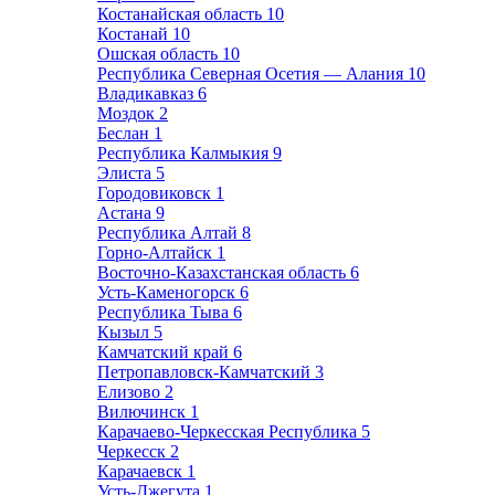
Костанайская область
10
Костанай
10
Ошская область
10
Республика Северная Осетия — Алания
10
Владикавказ
6
Моздок
2
Беслан
1
Республика Калмыкия
9
Элиста
5
Городовиковск
1
Астана
9
Республика Алтай
8
Горно-Алтайск
1
Восточно-Казахстанская область
6
Усть-Каменогорск
6
Республика Тыва
6
Кызыл
5
Камчатский край
6
Петропавловск-Камчатский
3
Елизово
2
Вилючинск
1
Карачаево-Черкесская Республика
5
Черкесск
2
Карачаевск
1
Усть-Джегута
1