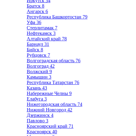
Иркутск
34
Братск
8
Ангарск
6
Республика Башкортостан
79
Уфа
36
Стерлитамак
7
Нефтекамск
3
Алтайский край
78
Барнаул
31
Бийск
8
Рубцовск
7
Волгоградская область
76
Волгоград
42
Волжский
9
Камышин
3
Республика Татарстан
76
Казань
43
Набережные Челны
9
Елабуга
3
Нижегородская область
74
Нижний Новгород
42
Дзержинск
4
Павлово
3
Красноярский край
71
Красноярск
40