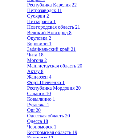
Республика Карелия
22
Петрозаводск
11
Суоярви
2
Питкяранта
1
Новгородская область
21
Великий Новгород
8
Окуловка
2
Боровичи
1
Забайкальский край
21
Чита
18
Могоча
2
Мангистауская область
20
Актау
8
Жанаозен
4
Форт-Шевченко
1
Республика Мордовия
20
Саранск
10
Ковылкино
1
Рузаевка
1
Ош
20
Одесская область
20
Одесса
18
Черноморск
1
Костромская область
19
Кострома
13