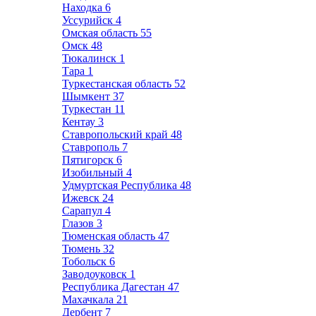
Находка
6
Уссурийск
4
Омская область
55
Омск
48
Тюкалинск
1
Тара
1
Туркестанская область
52
Шымкент
37
Туркестан
11
Кентау
3
Ставропольский край
48
Ставрополь
7
Пятигорск
6
Изобильный
4
Удмуртская Республика
48
Ижевск
24
Сарапул
4
Глазов
3
Тюменская область
47
Тюмень
32
Тобольск
6
Заводоуковск
1
Республика Дагестан
47
Махачкала
21
Дербент
7