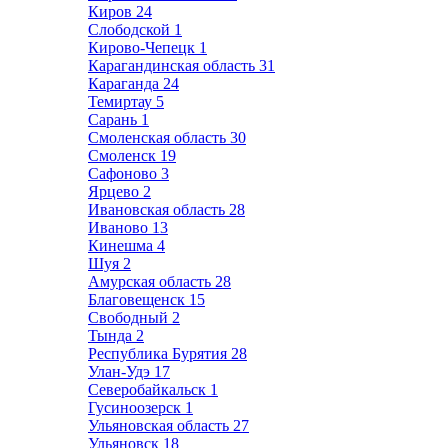
Киров
24
Слободской
1
Кирово-Чепецк
1
Карагандинская область
31
Караганда
24
Темиртау
5
Сарань
1
Смоленская область
30
Смоленск
19
Сафоново
3
Ярцево
2
Ивановская область
28
Иваново
13
Кинешма
4
Шуя
2
Амурская область
28
Благовещенск
15
Свободный
2
Тында
2
Республика Бурятия
28
Улан-Удэ
17
Северобайкальск
1
Гусиноозерск
1
Ульяновская область
27
Ульяновск
18