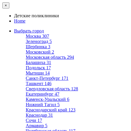
×
Детские поликлиники
Home
Выбрать город
Москва
307
Зеленоград
5
Щербинка
3
Московский
2
Московская область
294
Балашиха
31
Подольск
17
Мытищи
14
Санкт-Петербург
171
Ташкент
146
Свердловская область
128
Екатеринбург
47
Каменск-Уральский
6
Нижний Тагил
5
Краснодарский край
123
Краснодар
31
Сочи
17
Армавир
5
Челябинская область
117