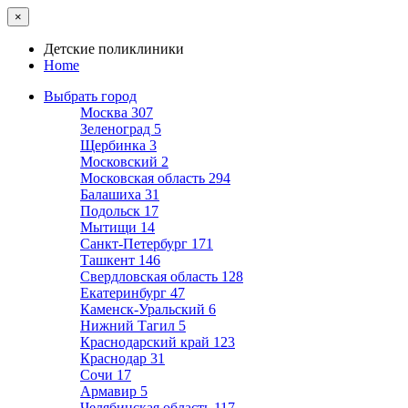
×
Детские поликлиники
Home
Выбрать город
Москва
307
Зеленоград
5
Щербинка
3
Московский
2
Московская область
294
Балашиха
31
Подольск
17
Мытищи
14
Санкт-Петербург
171
Ташкент
146
Свердловская область
128
Екатеринбург
47
Каменск-Уральский
6
Нижний Тагил
5
Краснодарский край
123
Краснодар
31
Сочи
17
Армавир
5
Челябинская область
117