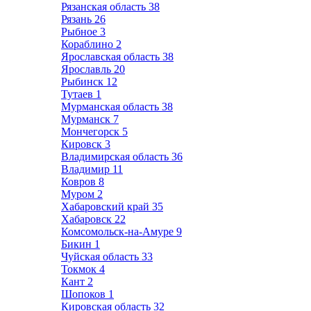
Рязанская область
38
Рязань
26
Рыбное
3
Кораблино
2
Ярославская область
38
Ярославль
20
Рыбинск
12
Тутаев
1
Мурманская область
38
Мурманск
7
Мончегорск
5
Кировск
3
Владимирская область
36
Владимир
11
Ковров
8
Муром
2
Хабаровский край
35
Хабаровск
22
Комсомольск-на-Амуре
9
Бикин
1
Чуйская область
33
Токмок
4
Кант
2
Шопоков
1
Кировская область
32