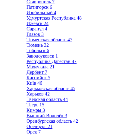
Ставрополь
7
Пятигорск
6
Изобильный
4
Удмуртская Республика
48
Ижевск
24
Сарапул
4
Глазов
3
Тюменская область
47
Тюмень
32
Тобольск
6
Заводоуковск
1
Республика Дагестан
47
Махачкала
21
Дербент
7
Каспийск
5
Київ
46
Харьковская область
45
Харьков
42
Тверская область
44
Тверь
15
Кимры
3
Вышний Волочёк
3
Оренбургская область
42
Оренбург
21
Орск
7