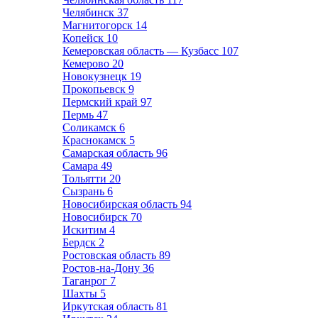
Челябинск
37
Магнитогорск
14
Копейск
10
Кемеровская область — Кузбасс
107
Кемерово
20
Новокузнецк
19
Прокопьевск
9
Пермский край
97
Пермь
47
Соликамск
6
Краснокамск
5
Самарская область
96
Самара
49
Тольятти
20
Сызрань
6
Новосибирская область
94
Новосибирск
70
Искитим
4
Бердск
2
Ростовская область
89
Ростов-на-Дону
36
Таганрог
7
Шахты
5
Иркутская область
81