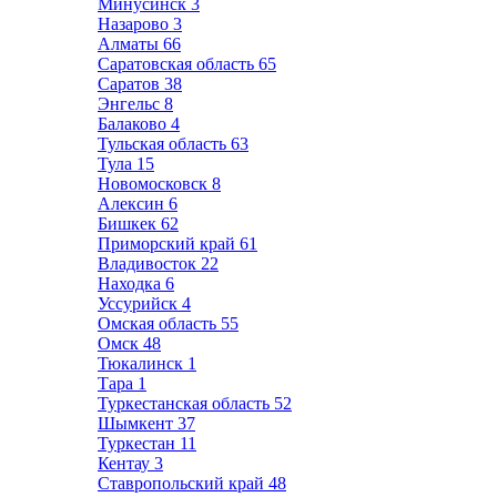
Минусинск
3
Назарово
3
Алматы
66
Саратовская область
65
Саратов
38
Энгельс
8
Балаково
4
Тульская область
63
Тула
15
Новомосковск
8
Алексин
6
Бишкек
62
Приморский край
61
Владивосток
22
Находка
6
Уссурийск
4
Омская область
55
Омск
48
Тюкалинск
1
Тара
1
Туркестанская область
52
Шымкент
37
Туркестан
11
Кентау
3
Ставропольский край
48