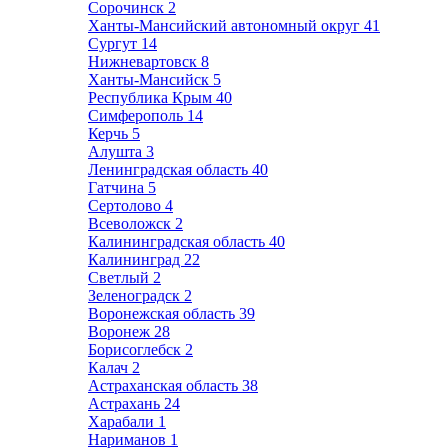
Сорочинск
2
Ханты-Мансийский автономный округ
41
Сургут
14
Нижневартовск
8
Ханты-Мансийск
5
Республика Крым
40
Симферополь
14
Керчь
5
Алушта
3
Ленинградская область
40
Гатчина
5
Сертолово
4
Всеволожск
2
Калининградская область
40
Калининград
22
Светлый
2
Зеленоградск
2
Воронежская область
39
Воронеж
28
Борисоглебск
2
Калач
2
Астраханская область
38
Астрахань
24
Харабали
1
Нариманов
1