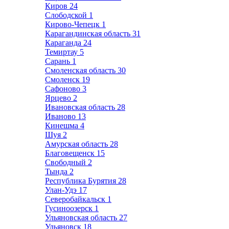
Киров
24
Слободской
1
Кирово-Чепецк
1
Карагандинская область
31
Караганда
24
Темиртау
5
Сарань
1
Смоленская область
30
Смоленск
19
Сафоново
3
Ярцево
2
Ивановская область
28
Иваново
13
Кинешма
4
Шуя
2
Амурская область
28
Благовещенск
15
Свободный
2
Тында
2
Республика Бурятия
28
Улан-Удэ
17
Северобайкальск
1
Гусиноозерск
1
Ульяновская область
27
Ульяновск
18