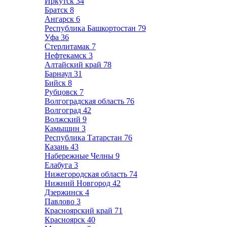
Иркутск
34
Братск
8
Ангарск
6
Республика Башкортостан
79
Уфа
36
Стерлитамак
7
Нефтекамск
3
Алтайский край
78
Барнаул
31
Бийск
8
Рубцовск
7
Волгоградская область
76
Волгоград
42
Волжский
9
Камышин
3
Республика Татарстан
76
Казань
43
Набережные Челны
9
Елабуга
3
Нижегородская область
74
Нижний Новгород
42
Дзержинск
4
Павлово
3
Красноярский край
71
Красноярск
40