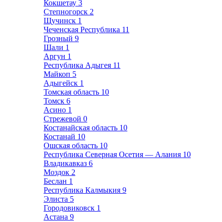
Кокшетау
3
Степногорск
2
Щучинск
1
Чеченская Республика
11
Грозный
9
Шали
1
Аргун
1
Республика Адыгея
11
Майкоп
5
Адыгейск
1
Томская область
10
Томск
6
Асино
1
Стрежевой
0
Костанайская область
10
Костанай
10
Ошская область
10
Республика Северная Осетия — Алания
10
Владикавказ
6
Моздок
2
Беслан
1
Республика Калмыкия
9
Элиста
5
Городовиковск
1
Астана
9