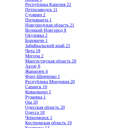
Республика Карелия
22
Петрозаводск
11
Суоярви
2
Питкяранта
1
Новгородская область
21
Великий Новгород
8
Окуловка
2
Боровичи
1
Забайкальский край
21
Чита
18
Могоча
2
Мангистауская область
20
Актау
8
Жанаозен
4
Форт-Шевченко
1
Республика Мордовия
20
Саранск
10
Ковылкино
1
Рузаевка
1
Ош
20
Одесская область
20
Одесса
18
Черноморск
1
Костромская область
19
Кострома
13