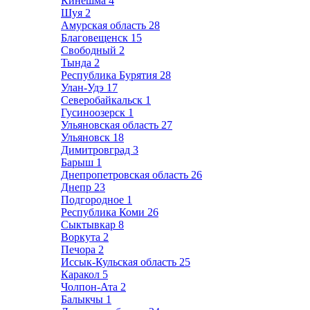
Кинешма
4
Шуя
2
Амурская область
28
Благовещенск
15
Свободный
2
Тында
2
Республика Бурятия
28
Улан-Удэ
17
Северобайкальск
1
Гусиноозерск
1
Ульяновская область
27
Ульяновск
18
Димитровград
3
Барыш
1
Днепропетровская область
26
Днепр
23
Подгородное
1
Республика Коми
26
Сыктывкар
8
Воркута
2
Печора
2
Иссык-Кульская область
25
Каракол
5
Чолпон-Ата
2
Балыкчы
1