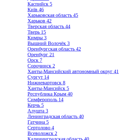
Каспийск
5
Київ
46
Харьковская область
45
Харьков
42
Тверская область
44
Тверь
15
Кимры
3
Вышний Волочёк
3
Оренбургская область
42
Оренбург
21
Орск
7
Сорочинск
2
Ханты-Мансийский автономный округ
41
Сургут
14
Нижневартовск
8
Ханты-Мансийск
5
Республика Крым
40
Симферополь
14
Керчь
5
Алушта
3
Ленинградская область
40
Гатчина
5
Сертолово
4
Всеволожск
2
Калининградская область
40