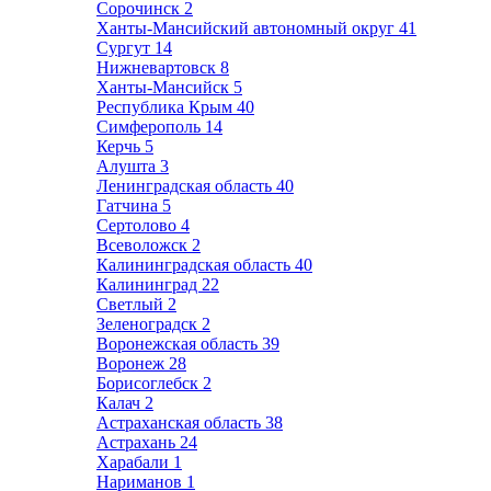
Сорочинск
2
Ханты-Мансийский автономный округ
41
Сургут
14
Нижневартовск
8
Ханты-Мансийск
5
Республика Крым
40
Симферополь
14
Керчь
5
Алушта
3
Ленинградская область
40
Гатчина
5
Сертолово
4
Всеволожск
2
Калининградская область
40
Калининград
22
Светлый
2
Зеленоградск
2
Воронежская область
39
Воронеж
28
Борисоглебск
2
Калач
2
Астраханская область
38
Астрахань
24
Харабали
1
Нариманов
1