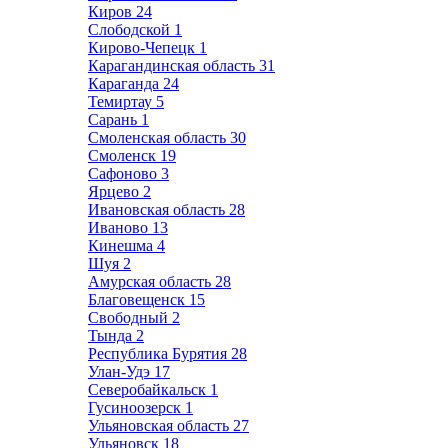
Киров
24
Слободской
1
Кирово-Чепецк
1
Карагандинская область
31
Караганда
24
Темиртау
5
Сарань
1
Смоленская область
30
Смоленск
19
Сафоново
3
Ярцево
2
Ивановская область
28
Иваново
13
Кинешма
4
Шуя
2
Амурская область
28
Благовещенск
15
Свободный
2
Тында
2
Республика Бурятия
28
Улан-Удэ
17
Северобайкальск
1
Гусиноозерск
1
Ульяновская область
27
Ульяновск
18