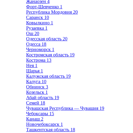
Жанаозен
4
Форт-Шевченко
1
Республика Мордовия
20
Саранск
10
Ковылкино
1
Рузаевка
1
Ош
20
Одесская область
20
Одесса
18
Черноморск
1
Костромская область
19
Кострома
13
Нея
1
Шарья
1
Калужская область
19
Калуга
10
Обнинск
3
Козельск
1
Абай область
19
Семей
18
Чувашская Республика — Чувашия
19
Чебоксары
15
Канаш
2
Новочебоксарск
1
Ташкентская область
18