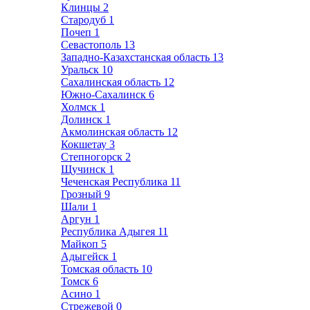
Клинцы
2
Стародуб
1
Почеп
1
Севастополь
13
Западно-Казахстанская область
13
Уральск
10
Сахалинская область
12
Южно-Сахалинск
6
Холмск
1
Долинск
1
Акмолинская область
12
Кокшетау
3
Степногорск
2
Щучинск
1
Чеченская Республика
11
Грозный
9
Шали
1
Аргун
1
Республика Адыгея
11
Майкоп
5
Адыгейск
1
Томская область
10
Томск
6
Асино
1
Стрежевой
0