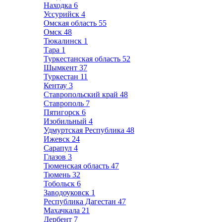
Находка
6
Уссурийск
4
Омская область
55
Омск
48
Тюкалинск
1
Тара
1
Туркестанская область
52
Шымкент
37
Туркестан
11
Кентау
3
Ставропольский край
48
Ставрополь
7
Пятигорск
6
Изобильный
4
Удмуртская Республика
48
Ижевск
24
Сарапул
4
Глазов
3
Тюменская область
47
Тюмень
32
Тобольск
6
Заводоуковск
1
Республика Дагестан
47
Махачкала
21
Дербент
7