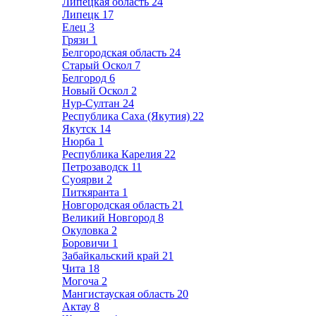
Липецкая область
24
Липецк
17
Елец
3
Грязи
1
Белгородская область
24
Старый Оскол
7
Белгород
6
Новый Оскол
2
Нур-Султан
24
Республика Саха (Якутия)
22
Якутск
14
Нюрба
1
Республика Карелия
22
Петрозаводск
11
Суоярви
2
Питкяранта
1
Новгородская область
21
Великий Новгород
8
Окуловка
2
Боровичи
1
Забайкальский край
21
Чита
18
Могоча
2
Мангистауская область
20
Актау
8