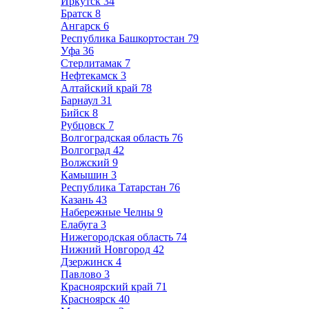
Иркутск
34
Братск
8
Ангарск
6
Республика Башкортостан
79
Уфа
36
Стерлитамак
7
Нефтекамск
3
Алтайский край
78
Барнаул
31
Бийск
8
Рубцовск
7
Волгоградская область
76
Волгоград
42
Волжский
9
Камышин
3
Республика Татарстан
76
Казань
43
Набережные Челны
9
Елабуга
3
Нижегородская область
74
Нижний Новгород
42
Дзержинск
4
Павлово
3
Красноярский край
71
Красноярск
40