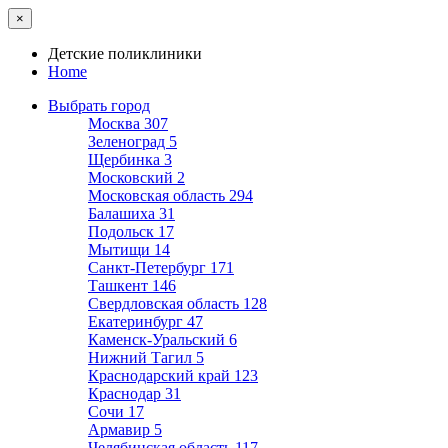
×
Детские поликлиники
Home
Выбрать город
Москва
307
Зеленоград
5
Щербинка
3
Московский
2
Московская область
294
Балашиха
31
Подольск
17
Мытищи
14
Санкт-Петербург
171
Ташкент
146
Свердловская область
128
Екатеринбург
47
Каменск-Уральский
6
Нижний Тагил
5
Краснодарский край
123
Краснодар
31
Сочи
17
Армавир
5
Челябинская область
117