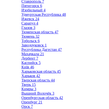
Ставрополь
7
Пятигорск
6
Изобильный
4
Удмуртская Республика
48
Ижевск
24
Сарапул
4
Глазов
3
Тюменская область
47
Тюмень
32
Тобольск
6
Заводоуковск
1
Республика Дагестан
47
Махачкала
21
Дербент
7
Каспийск
5
Київ
46
Харьковская область
45
Харьков
42
Тверская область
44
Тверь
15
Кимры
3
Вышний Волочёк
3
Оренбургская область
42
Оренбург
21
Орск
7