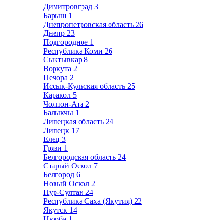
Димитровград
3
Барыш
1
Днепропетровская область
26
Днепр
23
Подгородное
1
Республика Коми
26
Сыктывкар
8
Воркута
2
Печора
2
Иссык-Кульская область
25
Каракол
5
Чолпон-Ата
2
Балыкчы
1
Липецкая область
24
Липецк
17
Елец
3
Грязи
1
Белгородская область
24
Старый Оскол
7
Белгород
6
Новый Оскол
2
Нур-Султан
24
Республика Саха (Якутия)
22
Якутск
14
Нюрба
1