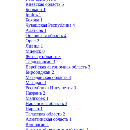
Киевская область
5
Бровари
1
Ірпінь
1
Боярка
1
Чувашская Республика
4
Алатырь
1
Орловская область
4
Орел
2
Ливны
1
Мценск
0
Жетысу область
3
Талдыкорган
3
Еврейская автономная область
3
Биробиджан
2
Магаданская область
3
Магадан
3
Республика Ингушетия
3
Назрань
2
Малгобек
1
Нарынская область
3
Нарын
1
Таласская область
2
Алматинская область
1
Капшагай
1
Чукотский автономный округ
1