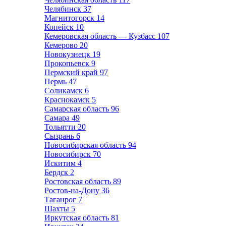
Челябинск
37
Магнитогорск
14
Копейск
10
Кемеровская область — Кузбасс
107
Кемерово
20
Новокузнецк
19
Прокопьевск
9
Пермский край
97
Пермь
47
Соликамск
6
Краснокамск
5
Самарская область
96
Самара
49
Тольятти
20
Сызрань
6
Новосибирская область
94
Новосибирск
70
Искитим
4
Бердск
2
Ростовская область
89
Ростов-на-Дону
36
Таганрог
7
Шахты
5
Иркутская область
81