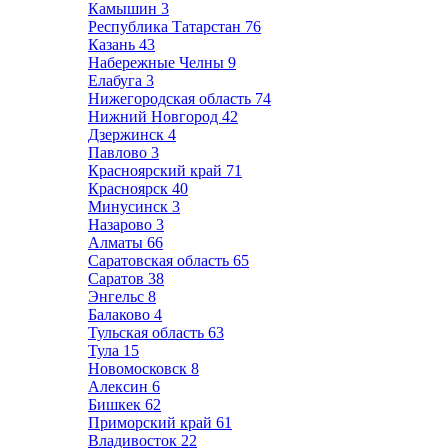
Камышин
3
Республика Татарстан
76
Казань
43
Набережные Челны
9
Елабуга
3
Нижегородская область
74
Нижний Новгород
42
Дзержинск
4
Павлово
3
Красноярский край
71
Красноярск
40
Минусинск
3
Назарово
3
Алматы
66
Саратовская область
65
Саратов
38
Энгельс
8
Балаково
4
Тульская область
63
Тула
15
Новомосковск
8
Алексин
6
Бишкек
62
Приморский край
61
Владивосток
22