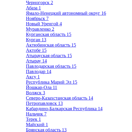
Черногорск
2
Абаза
1
Ямало-Ненецкий автономный округ
16
Ноябрьск
7
Новый Уренгой
4
Муравленко
2
Курганская область
15
Курган
13
Актюбинская область
15
Актобе
15
Атырауская область
15
Атырау
14
Павлодарская область
15
Павлодар
14
Аксу
1
Республика Марий Эл
15
Йошкар-Ола
11
Волжск
3
Северо-Казахстанская область
14
Петропавловск
13
Кабардино-Балкарская Республика
14
Нальчик
7
Терек
1
Майский
1
Брянская область
13