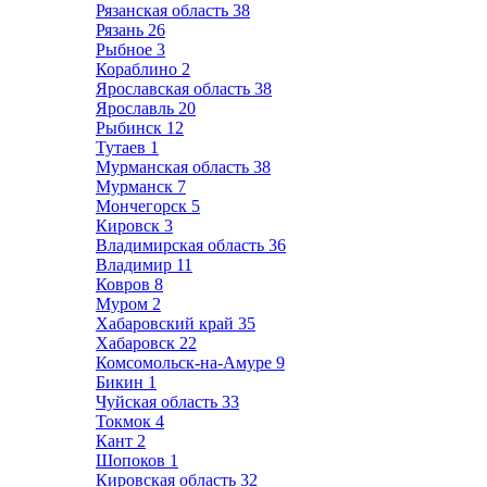
Рязанская область
38
Рязань
26
Рыбное
3
Кораблино
2
Ярославская область
38
Ярославль
20
Рыбинск
12
Тутаев
1
Мурманская область
38
Мурманск
7
Мончегорск
5
Кировск
3
Владимирская область
36
Владимир
11
Ковров
8
Муром
2
Хабаровский край
35
Хабаровск
22
Комсомольск-на-Амуре
9
Бикин
1
Чуйская область
33
Токмок
4
Кант
2
Шопоков
1
Кировская область
32