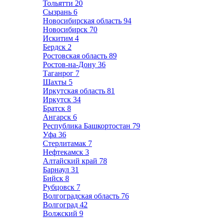
Тольятти
20
Сызрань
6
Новосибирская область
94
Новосибирск
70
Искитим
4
Бердск
2
Ростовская область
89
Ростов-на-Дону
36
Таганрог
7
Шахты
5
Иркутская область
81
Иркутск
34
Братск
8
Ангарск
6
Республика Башкортостан
79
Уфа
36
Стерлитамак
7
Нефтекамск
3
Алтайский край
78
Барнаул
31
Бийск
8
Рубцовск
7
Волгоградская область
76
Волгоград
42
Волжский
9