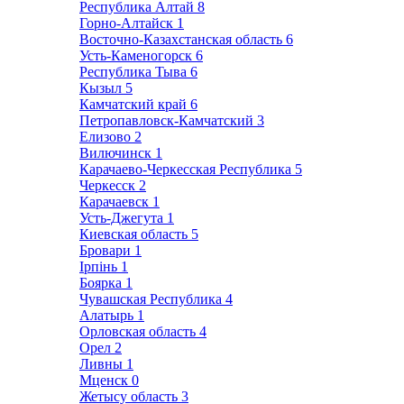
Республика Алтай
8
Горно-Алтайск
1
Восточно-Казахстанская область
6
Усть-Каменогорск
6
Республика Тыва
6
Кызыл
5
Камчатский край
6
Петропавловск-Камчатский
3
Елизово
2
Вилючинск
1
Карачаево-Черкесская Республика
5
Черкесск
2
Карачаевск
1
Усть-Джегута
1
Киевская область
5
Бровари
1
Ірпінь
1
Боярка
1
Чувашская Республика
4
Алатырь
1
Орловская область
4
Орел
2
Ливны
1
Мценск
0
Жетысу область
3