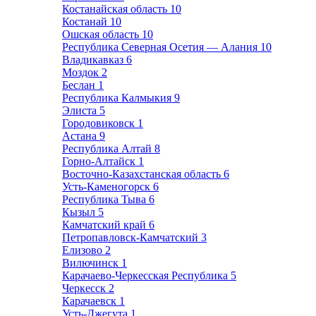
Костанайская область
10
Костанай
10
Ошская область
10
Республика Северная Осетия — Алания
10
Владикавказ
6
Моздок
2
Беслан
1
Республика Калмыкия
9
Элиста
5
Городовиковск
1
Астана
9
Республика Алтай
8
Горно-Алтайск
1
Восточно-Казахстанская область
6
Усть-Каменогорск
6
Республика Тыва
6
Кызыл
5
Камчатский край
6
Петропавловск-Камчатский
3
Елизово
2
Вилючинск
1
Карачаево-Черкесская Республика
5
Черкесск
2
Карачаевск
1
Усть-Джегута
1