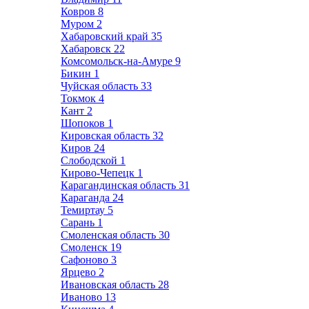
Ковров
8
Муром
2
Хабаровский край
35
Хабаровск
22
Комсомольск-на-Амуре
9
Бикин
1
Чуйская область
33
Токмок
4
Кант
2
Шопоков
1
Кировская область
32
Киров
24
Слободской
1
Кирово-Чепецк
1
Карагандинская область
31
Караганда
24
Темиртау
5
Сарань
1
Смоленская область
30
Смоленск
19
Сафоново
3
Ярцево
2
Ивановская область
28
Иваново
13