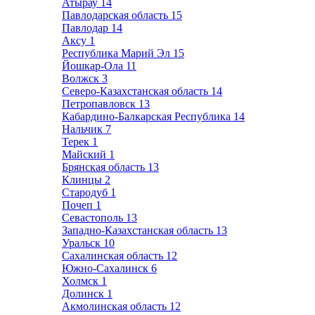
Атырау
14
Павлодарская область
15
Павлодар
14
Аксу
1
Республика Марий Эл
15
Йошкар-Ола
11
Волжск
3
Северо-Казахстанская область
14
Петропавловск
13
Кабардино-Балкарская Республика
14
Нальчик
7
Терек
1
Майский
1
Брянская область
13
Клинцы
2
Стародуб
1
Почеп
1
Севастополь
13
Западно-Казахстанская область
13
Уральск
10
Сахалинская область
12
Южно-Сахалинск
6
Холмск
1
Долинск
1
Акмолинская область
12