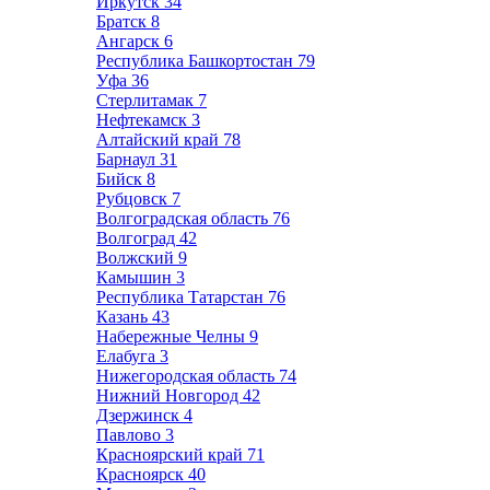
Иркутск
34
Братск
8
Ангарск
6
Республика Башкортостан
79
Уфа
36
Стерлитамак
7
Нефтекамск
3
Алтайский край
78
Барнаул
31
Бийск
8
Рубцовск
7
Волгоградская область
76
Волгоград
42
Волжский
9
Камышин
3
Республика Татарстан
76
Казань
43
Набережные Челны
9
Елабуга
3
Нижегородская область
74
Нижний Новгород
42
Дзержинск
4
Павлово
3
Красноярский край
71
Красноярск
40