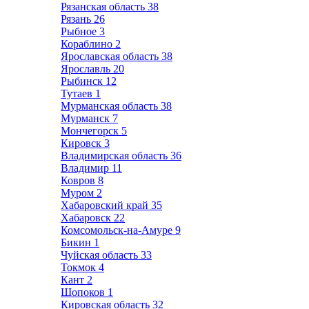
Рязанская область
38
Рязань
26
Рыбное
3
Кораблино
2
Ярославская область
38
Ярославль
20
Рыбинск
12
Тутаев
1
Мурманская область
38
Мурманск
7
Мончегорск
5
Кировск
3
Владимирская область
36
Владимир
11
Ковров
8
Муром
2
Хабаровский край
35
Хабаровск
22
Комсомольск-на-Амуре
9
Бикин
1
Чуйская область
33
Токмок
4
Кант
2
Шопоков
1
Кировская область
32