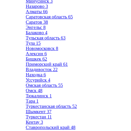
Минусинск
3
Назарово
3
Алматы
66
Саратовская область
65
Саратов
38
Энгельс
8
Балаково
4
Тульская область
63
Тула
15
Новомосковск
8
Алексин
6
Бишкек
62
Приморский край
61
Владивосток
22
Находка
6
Уссурийск
4
Омская область
55
Омск
48
Тюкалинск
1
Тара
1
Туркестанская область
52
Шымкент
37
Туркестан
11
Кентау
3
Ставропольский край
48