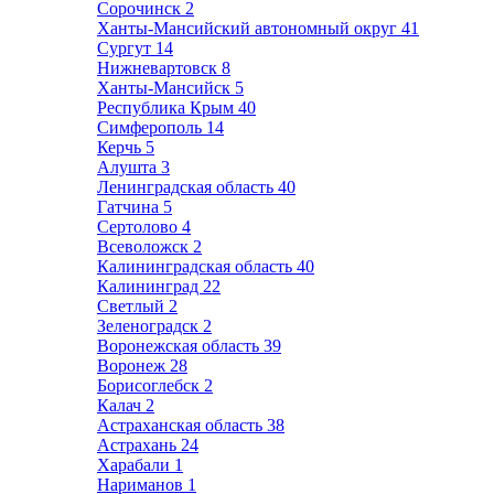
Сорочинск
2
Ханты-Мансийский автономный округ
41
Сургут
14
Нижневартовск
8
Ханты-Мансийск
5
Республика Крым
40
Симферополь
14
Керчь
5
Алушта
3
Ленинградская область
40
Гатчина
5
Сертолово
4
Всеволожск
2
Калининградская область
40
Калининград
22
Светлый
2
Зеленоградск
2
Воронежская область
39
Воронеж
28
Борисоглебск
2
Калач
2
Астраханская область
38
Астрахань
24
Харабали
1
Нариманов
1