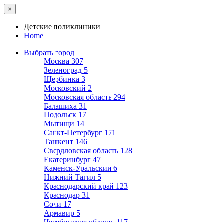
×
Детские поликлиники
Home
Выбрать город
Москва
307
Зеленоград
5
Щербинка
3
Московский
2
Московская область
294
Балашиха
31
Подольск
17
Мытищи
14
Санкт-Петербург
171
Ташкент
146
Свердловская область
128
Екатеринбург
47
Каменск-Уральский
6
Нижний Тагил
5
Краснодарский край
123
Краснодар
31
Сочи
17
Армавир
5
Челябинская область
117