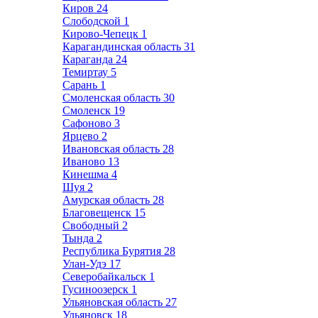
Киров
24
Слободской
1
Кирово-Чепецк
1
Карагандинская область
31
Караганда
24
Темиртау
5
Сарань
1
Смоленская область
30
Смоленск
19
Сафоново
3
Ярцево
2
Ивановская область
28
Иваново
13
Кинешма
4
Шуя
2
Амурская область
28
Благовещенск
15
Свободный
2
Тында
2
Республика Бурятия
28
Улан-Удэ
17
Северобайкальск
1
Гусиноозерск
1
Ульяновская область
27
Ульяновск
18