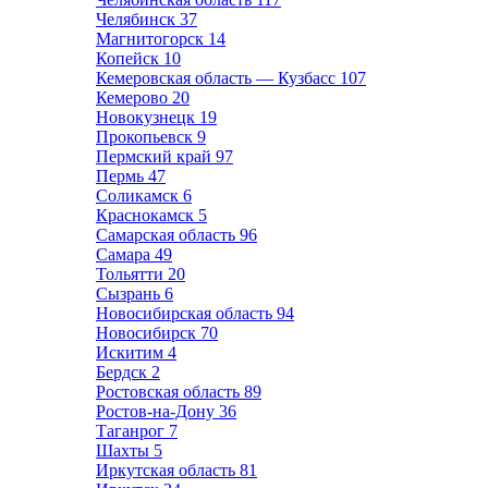
Челябинск
37
Магнитогорск
14
Копейск
10
Кемеровская область — Кузбасс
107
Кемерово
20
Новокузнецк
19
Прокопьевск
9
Пермский край
97
Пермь
47
Соликамск
6
Краснокамск
5
Самарская область
96
Самара
49
Тольятти
20
Сызрань
6
Новосибирская область
94
Новосибирск
70
Искитим
4
Бердск
2
Ростовская область
89
Ростов-на-Дону
36
Таганрог
7
Шахты
5
Иркутская область
81