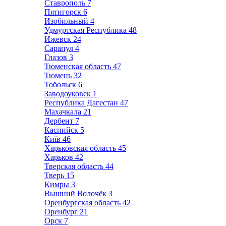
Ставрополь
7
Пятигорск
6
Изобильный
4
Удмуртская Республика
48
Ижевск
24
Сарапул
4
Глазов
3
Тюменская область
47
Тюмень
32
Тобольск
6
Заводоуковск
1
Республика Дагестан
47
Махачкала
21
Дербент
7
Каспийск
5
Київ
46
Харьковская область
45
Харьков
42
Тверская область
44
Тверь
15
Кимры
3
Вышний Волочёк
3
Оренбургская область
42
Оренбург
21
Орск
7