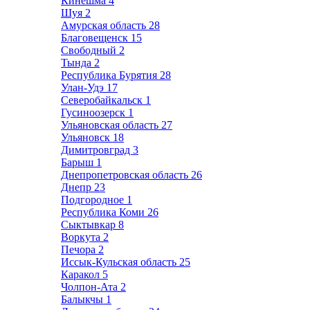
Кинешма
4
Шуя
2
Амурская область
28
Благовещенск
15
Свободный
2
Тында
2
Республика Бурятия
28
Улан-Удэ
17
Северобайкальск
1
Гусиноозерск
1
Ульяновская область
27
Ульяновск
18
Димитровград
3
Барыш
1
Днепропетровская область
26
Днепр
23
Подгородное
1
Республика Коми
26
Сыктывкар
8
Воркута
2
Печора
2
Иссык-Кульская область
25
Каракол
5
Чолпон-Ата
2
Балыкчы
1