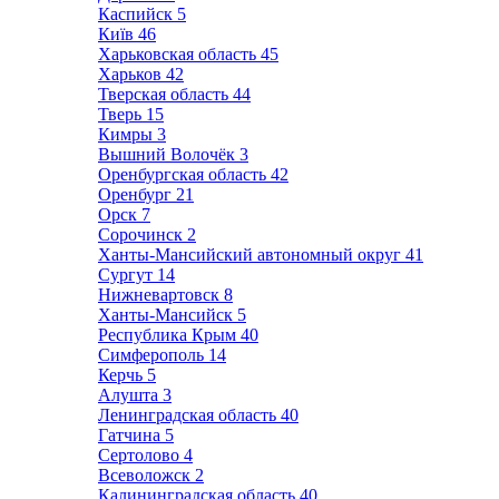
Каспийск
5
Київ
46
Харьковская область
45
Харьков
42
Тверская область
44
Тверь
15
Кимры
3
Вышний Волочёк
3
Оренбургская область
42
Оренбург
21
Орск
7
Сорочинск
2
Ханты-Мансийский автономный округ
41
Сургут
14
Нижневартовск
8
Ханты-Мансийск
5
Республика Крым
40
Симферополь
14
Керчь
5
Алушта
3
Ленинградская область
40
Гатчина
5
Сертолово
4
Всеволожск
2
Калининградская область
40