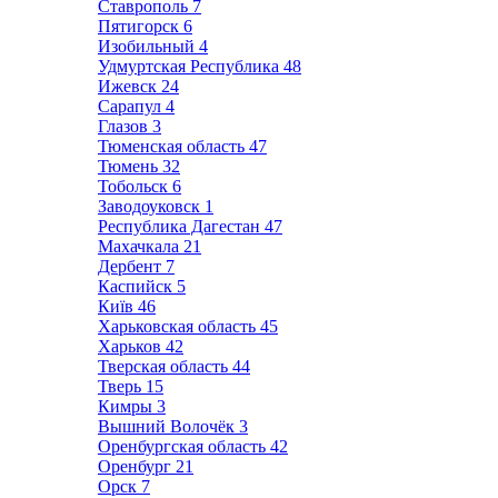
Ставрополь
7
Пятигорск
6
Изобильный
4
Удмуртская Республика
48
Ижевск
24
Сарапул
4
Глазов
3
Тюменская область
47
Тюмень
32
Тобольск
6
Заводоуковск
1
Республика Дагестан
47
Махачкала
21
Дербент
7
Каспийск
5
Київ
46
Харьковская область
45
Харьков
42
Тверская область
44
Тверь
15
Кимры
3
Вышний Волочёк
3
Оренбургская область
42
Оренбург
21
Орск
7