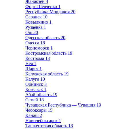
Жанаозен
4
Форт-Шевченко
1
Республика Мордовия
20
Саранск
10
Ковылкино
1
Рузаевка
1
Ош
20
Одесская область
20
Одесса
18
Черноморск
1
Костромская область
19
Кострома
13
Нея
1
Шарья
1
Калужская область
19
Калуга
10
Обнинск
3
Козельск
1
Абай область
19
Семей
18
Чувашская Республика — Чувашия
19
Чебоксары
15
Канаш
2
Новочебоксарск
1
Ташкентская область
18