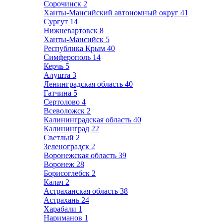
Сорочинск
2
Ханты-Мансийский автономный округ
41
Сургут
14
Нижневартовск
8
Ханты-Мансийск
5
Республика Крым
40
Симферополь
14
Керчь
5
Алушта
3
Ленинградская область
40
Гатчина
5
Сертолово
4
Всеволожск
2
Калининградская область
40
Калининград
22
Светлый
2
Зеленоградск
2
Воронежская область
39
Воронеж
28
Борисоглебск
2
Калач
2
Астраханская область
38
Астрахань
24
Харабали
1
Нариманов
1