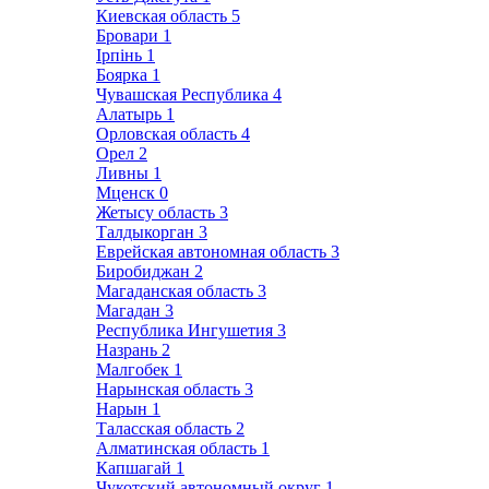
Киевская область
5
Бровари
1
Ірпінь
1
Боярка
1
Чувашская Республика
4
Алатырь
1
Орловская область
4
Орел
2
Ливны
1
Мценск
0
Жетысу область
3
Талдыкорган
3
Еврейская автономная область
3
Биробиджан
2
Магаданская область
3
Магадан
3
Республика Ингушетия
3
Назрань
2
Малгобек
1
Нарынская область
3
Нарын
1
Таласская область
2
Алматинская область
1
Капшагай
1
Чукотский автономный округ
1