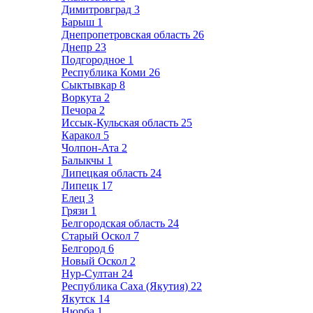
Димитровград
3
Барыш
1
Днепропетровская область
26
Днепр
23
Подгородное
1
Республика Коми
26
Сыктывкар
8
Воркута
2
Печора
2
Иссык-Кульская область
25
Каракол
5
Чолпон-Ата
2
Балыкчы
1
Липецкая область
24
Липецк
17
Елец
3
Грязи
1
Белгородская область
24
Старый Оскол
7
Белгород
6
Новый Оскол
2
Нур-Султан
24
Республика Саха (Якутия)
22
Якутск
14
Нюрба
1