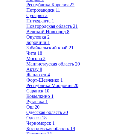
Республика Карелия
22
Петрозаводск
11
Суоярви
2
Питкяранта
1
Новгородская область
21
Великий Новгород
8
Окуловка
2
Боровичи
1
Забайкальский край
21
Чита
18
Могоча
2
Мангистауская область
20
Актау
8
Жанаозен
4
Форт-Шевченко
1
Республика Мордовия
20
Саранск
10
Ковылкино
1
Рузаевка
1
Ош
20
Одесская область
20
Одесса
18
Черноморск
1
Костромская область
19
Кострома
13