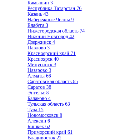
Камышин
3
Республика Татарстан
76
Казань
43
Набережные Челны
9
Елабуга
3
Нижегородская область
74
Нижний Новгород
42
Дзержинск
4
Павлово
3
Красноярский край
71
Красноярск
40
Минусинск
3
Назарово
3
Алматы
66
Саратовская область
65
Саратов
38
Энгельс
8
Балаково
4
Тульская область
63
Тула
15
Новомосковск
8
Алексин
6
Бишкек
62
Приморский край
61
Владивосток
22