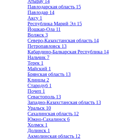
Атырау
14
Павлодарская область
15
Павлодар
14
Аксу
1
Республика Марий Эл
15
Йошкар-Ола
11
Волжск
3
Северо-Казахстанская область
14
Петропавловск
13
Кабардино-Балкарская Республика
14
Нальчик
7
Терек
1
Майский
1
Брянская область
13
Клинцы
2
Стародуб
1
Почеп
1
Севастополь
13
Западно-Казахстанская область
13
Уральск
10
Сахалинская область
12
Южно-Сахалинск
6
Холмск
1
Долинск
1
Акмолинская область
12