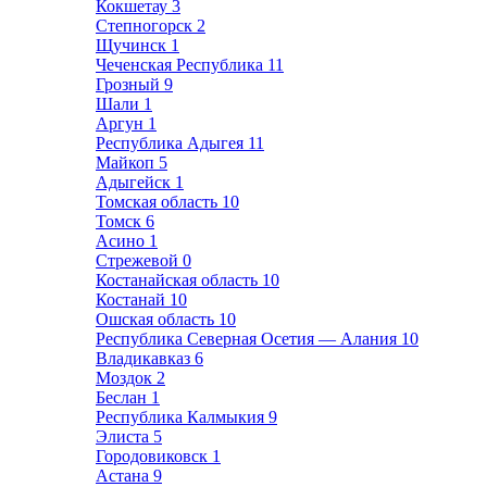
Кокшетау
3
Степногорск
2
Щучинск
1
Чеченская Республика
11
Грозный
9
Шали
1
Аргун
1
Республика Адыгея
11
Майкоп
5
Адыгейск
1
Томская область
10
Томск
6
Асино
1
Стрежевой
0
Костанайская область
10
Костанай
10
Ошская область
10
Республика Северная Осетия — Алания
10
Владикавказ
6
Моздок
2
Беслан
1
Республика Калмыкия
9
Элиста
5
Городовиковск
1
Астана
9