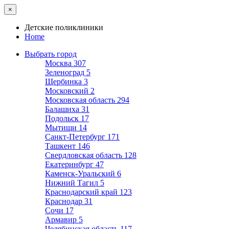
×
Детские поликлиники
Home
Выбрать город
Москва
307
Зеленоград
5
Щербинка
3
Московский
2
Московская область
294
Балашиха
31
Подольск
17
Мытищи
14
Санкт-Петербург
171
Ташкент
146
Свердловская область
128
Екатеринбург
47
Каменск-Уральский
6
Нижний Тагил
5
Краснодарский край
123
Краснодар
31
Сочи
17
Армавир
5
Челябинская область
117