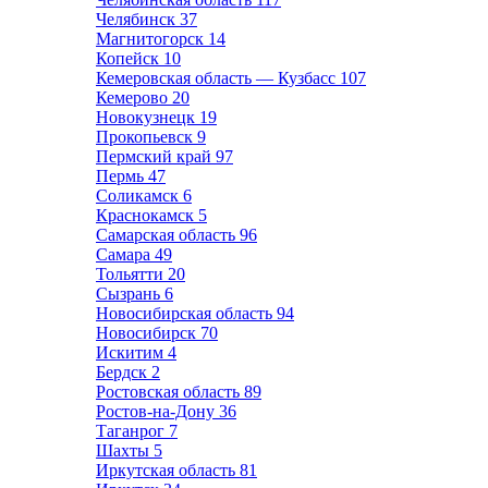
Челябинск
37
Магнитогорск
14
Копейск
10
Кемеровская область — Кузбасс
107
Кемерово
20
Новокузнецк
19
Прокопьевск
9
Пермский край
97
Пермь
47
Соликамск
6
Краснокамск
5
Самарская область
96
Самара
49
Тольятти
20
Сызрань
6
Новосибирская область
94
Новосибирск
70
Искитим
4
Бердск
2
Ростовская область
89
Ростов-на-Дону
36
Таганрог
7
Шахты
5
Иркутская область
81