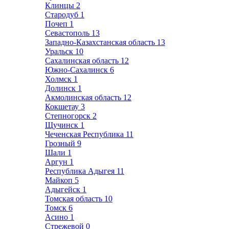
Клинцы
2
Стародуб
1
Почеп
1
Севастополь
13
Западно-Казахстанская область
13
Уральск
10
Сахалинская область
12
Южно-Сахалинск
6
Холмск
1
Долинск
1
Акмолинская область
12
Кокшетау
3
Степногорск
2
Щучинск
1
Чеченская Республика
11
Грозный
9
Шали
1
Аргун
1
Республика Адыгея
11
Майкоп
5
Адыгейск
1
Томская область
10
Томск
6
Асино
1
Стрежевой
0