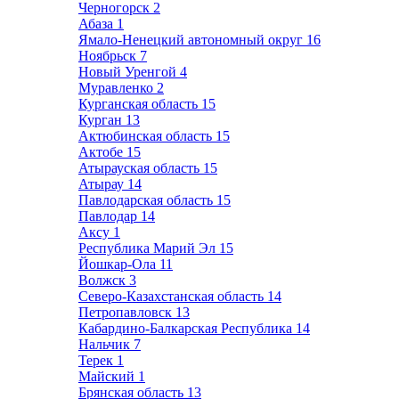
Черногорск
2
Абаза
1
Ямало-Ненецкий автономный округ
16
Ноябрьск
7
Новый Уренгой
4
Муравленко
2
Курганская область
15
Курган
13
Актюбинская область
15
Актобе
15
Атырауская область
15
Атырау
14
Павлодарская область
15
Павлодар
14
Аксу
1
Республика Марий Эл
15
Йошкар-Ола
11
Волжск
3
Северо-Казахстанская область
14
Петропавловск
13
Кабардино-Балкарская Республика
14
Нальчик
7
Терек
1
Майский
1
Брянская область
13