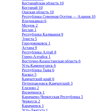
Костанайская область
10
Костанай
10
Ошская область
10
Республика Северная Осетия — Алания
10
Владикавказ
6
Моздок
2
Беслан
1
Республика Калмыкия
9
Элиста
5
Городовиковск
1
Астана
9
Республика Алтай
8
Горно-Алтайск
1
Восточно-Казахстанская область
6
Усть-Каменогорск
6
Республика Тыва
6
Кызыл
5
Камчатский край
6
Петропавловск-Камчатский
3
Елизово
2
Вилючинск
1
Карачаево-Черкесская Республика
5
Черкесск
2
Карачаевск
1
Усть-Джегута
1