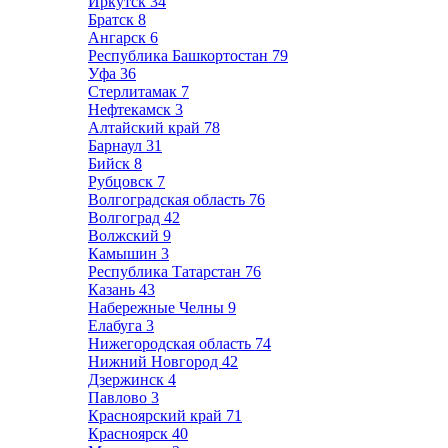
Иркутск
34
Братск
8
Ангарск
6
Республика Башкортостан
79
Уфа
36
Стерлитамак
7
Нефтекамск
3
Алтайский край
78
Барнаул
31
Бийск
8
Рубцовск
7
Волгоградская область
76
Волгоград
42
Волжский
9
Камышин
3
Республика Татарстан
76
Казань
43
Набережные Челны
9
Елабуга
3
Нижегородская область
74
Нижний Новгород
42
Дзержинск
4
Павлово
3
Красноярский край
71
Красноярск
40