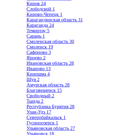
Киров
24
Слободской
1
Кирово-Чепецк
1
Карагандинская область
31
Караганда
24
Темиртау
5
Сарань
1
Смоленская область
30
Смоленск
19
Сафоново
3
Ярцево
2
Ивановская область
28
Иваново
13
Кинешма
4
Шуя
2
Амурская область
28
Благовещенск
15
Свободный
2
Тында
2
Республика Бурятия
28
Улан-Удэ
17
Северобайкальск
1
Гусиноозерск
1
Ульяновская область
27
Ульяновск
18