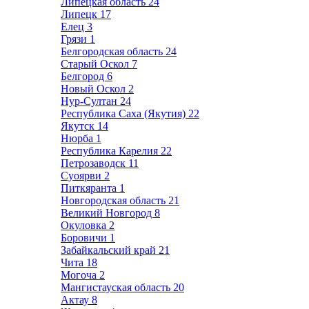
Липецкая область
24
Липецк
17
Елец
3
Грязи
1
Белгородская область
24
Старый Оскол
7
Белгород
6
Новый Оскол
2
Нур-Султан
24
Республика Саха (Якутия)
22
Якутск
14
Нюрба
1
Республика Карелия
22
Петрозаводск
11
Суоярви
2
Питкяранта
1
Новгородская область
21
Великий Новгород
8
Окуловка
2
Боровичи
1
Забайкальский край
21
Чита
18
Могоча
2
Мангистауская область
20
Актау
8