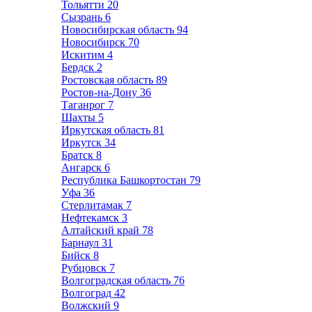
Тольятти
20
Сызрань
6
Новосибирская область
94
Новосибирск
70
Искитим
4
Бердск
2
Ростовская область
89
Ростов-на-Дону
36
Таганрог
7
Шахты
5
Иркутская область
81
Иркутск
34
Братск
8
Ангарск
6
Республика Башкортостан
79
Уфа
36
Стерлитамак
7
Нефтекамск
3
Алтайский край
78
Барнаул
31
Бийск
8
Рубцовск
7
Волгоградская область
76
Волгоград
42
Волжский
9