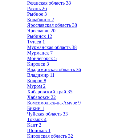
Рязанская область
38
Рязань
26
Рыбное
3
Кораблино
2
Ярославская область
38
Ярославль
20
Рыбинск
12
Тутаев
1
Мурманская область
38
Мурманск
7
Мончегорск
5
Кировск
3
Владимирская область
36
Владимир
11
Ковров
8
Муром
2
Хабаровский край
35
Хабаровск
22
Комсомольск-на-Амуре
9
Бикин
1
Чуйская область
33
Токмок
4
Кант
2
Шопоков
1
Кировская область
32