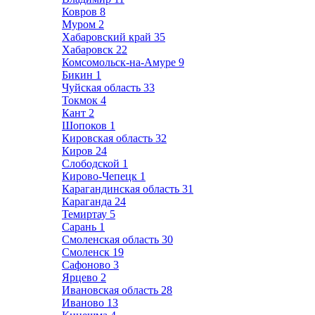
Ковров
8
Муром
2
Хабаровский край
35
Хабаровск
22
Комсомольск-на-Амуре
9
Бикин
1
Чуйская область
33
Токмок
4
Кант
2
Шопоков
1
Кировская область
32
Киров
24
Слободской
1
Кирово-Чепецк
1
Карагандинская область
31
Караганда
24
Темиртау
5
Сарань
1
Смоленская область
30
Смоленск
19
Сафоново
3
Ярцево
2
Ивановская область
28
Иваново
13