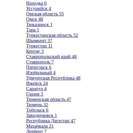
Находка
6
Уссурийск
4
Омская область
55
Омск
48
Тюкалинск
1
Тара
1
Туркестанская область
52
Шымкент
37
Туркестан
11
Кентау
3
Ставропольский край
48
Ставрополь
7
Пятигорск
6
Изобильный
4
Удмуртская Республика
48
Ижевск
24
Сарапул
4
Глазов
3
Тюменская область
47
Тюмень
32
Тобольск
6
Заводоуковск
1
Республика Дагестан
47
Махачкала
21
Дербент
7