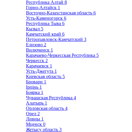
Республика Алтай
8
Горно-Алтайск
1
Восточно-Казахстанская область
6
Усть-Каменогорск
6
Республика Тыва
6
Кызыл
5
Камчатский край
6
Петропавловск-Камчатский
3
Елизово
2
Вилючинск
1
Карачаево-Черкесская Республика
5
Черкесск
2
Карачаевск
1
Усть-Джегута
1
Киевская область
5
Бровари
1
Ірпінь
1
Боярка
1
Чувашская Республика
4
Алатырь
1
Орловская область
4
Орел
2
Ливны
1
Мценск
0
Жетысу область
3