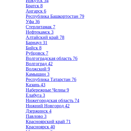
Иркутск
34
Братск
8
Ангарск
6
Республика Башкортостан
79
Уфа
36
Стерлитамак
7
Нефтекамск
3
Алтайский край
78
Барнаул
31
Бийск
8
Рубцовск
7
Волгоградская область
76
Волгоград
42
Волжский
9
Камышин
3
Республика Татарстан
76
Казань
43
Набережные Челны
9
Елабуга
3
Нижегородская область
74
Нижний Новгород
42
Дзержинск
4
Павлово
3
Красноярский край
71
Красноярск
40