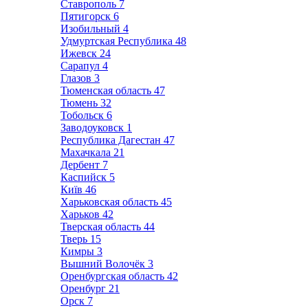
Ставрополь
7
Пятигорск
6
Изобильный
4
Удмуртская Республика
48
Ижевск
24
Сарапул
4
Глазов
3
Тюменская область
47
Тюмень
32
Тобольск
6
Заводоуковск
1
Республика Дагестан
47
Махачкала
21
Дербент
7
Каспийск
5
Київ
46
Харьковская область
45
Харьков
42
Тверская область
44
Тверь
15
Кимры
3
Вышний Волочёк
3
Оренбургская область
42
Оренбург
21
Орск
7