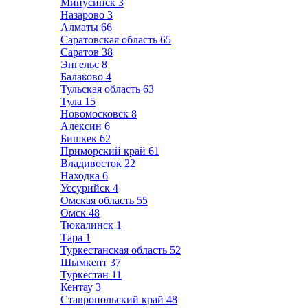
Минусинск
3
Назарово
3
Алматы
66
Саратовская область
65
Саратов
38
Энгельс
8
Балаково
4
Тульская область
63
Тула
15
Новомосковск
8
Алексин
6
Бишкек
62
Приморский край
61
Владивосток
22
Находка
6
Уссурийск
4
Омская область
55
Омск
48
Тюкалинск
1
Тара
1
Туркестанская область
52
Шымкент
37
Туркестан
11
Кентау
3
Ставропольский край
48