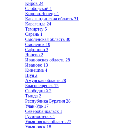
Киров
24
Слободской
1
Кирово-Чепецк
1
Карагандинская область
31
Караганда
24
Темиртау
5
Сарань
1
Смоленская область
30
Смоленск
19
Сафоново
3
Ярцево
2
Ивановская область
28
Иваново
13
Кинешма
4
Шуя
2
Амурская область
28
Благовещенск
15
Свободный
2
Тында
2
Республика Бурятия
28
Улан-Удэ
17
Северобайкальск
1
Гусиноозерск
1
Ульяновская область
27
Ульяновск
18