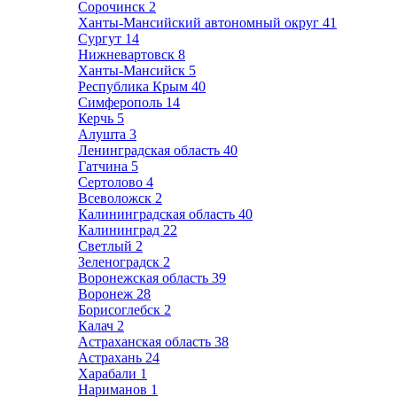
Сорочинск
2
Ханты-Мансийский автономный округ
41
Сургут
14
Нижневартовск
8
Ханты-Мансийск
5
Республика Крым
40
Симферополь
14
Керчь
5
Алушта
3
Ленинградская область
40
Гатчина
5
Сертолово
4
Всеволожск
2
Калининградская область
40
Калининград
22
Светлый
2
Зеленоградск
2
Воронежская область
39
Воронеж
28
Борисоглебск
2
Калач
2
Астраханская область
38
Астрахань
24
Харабали
1
Нариманов
1