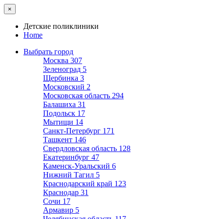
×
Детские поликлиники
Home
Выбрать город
Москва
307
Зеленоград
5
Щербинка
3
Московский
2
Московская область
294
Балашиха
31
Подольск
17
Мытищи
14
Санкт-Петербург
171
Ташкент
146
Свердловская область
128
Екатеринбург
47
Каменск-Уральский
6
Нижний Тагил
5
Краснодарский край
123
Краснодар
31
Сочи
17
Армавир
5
Челябинская область
117