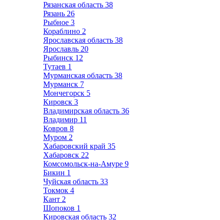
Рязанская область
38
Рязань
26
Рыбное
3
Кораблино
2
Ярославская область
38
Ярославль
20
Рыбинск
12
Тутаев
1
Мурманская область
38
Мурманск
7
Мончегорск
5
Кировск
3
Владимирская область
36
Владимир
11
Ковров
8
Муром
2
Хабаровский край
35
Хабаровск
22
Комсомольск-на-Амуре
9
Бикин
1
Чуйская область
33
Токмок
4
Кант
2
Шопоков
1
Кировская область
32