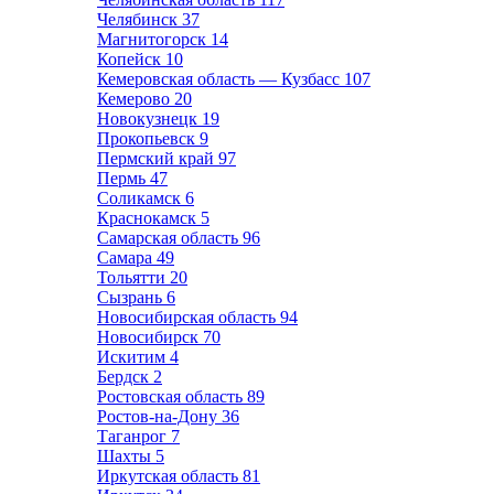
Челябинск
37
Магнитогорск
14
Копейск
10
Кемеровская область — Кузбасс
107
Кемерово
20
Новокузнецк
19
Прокопьевск
9
Пермский край
97
Пермь
47
Соликамск
6
Краснокамск
5
Самарская область
96
Самара
49
Тольятти
20
Сызрань
6
Новосибирская область
94
Новосибирск
70
Искитим
4
Бердск
2
Ростовская область
89
Ростов-на-Дону
36
Таганрог
7
Шахты
5
Иркутская область
81