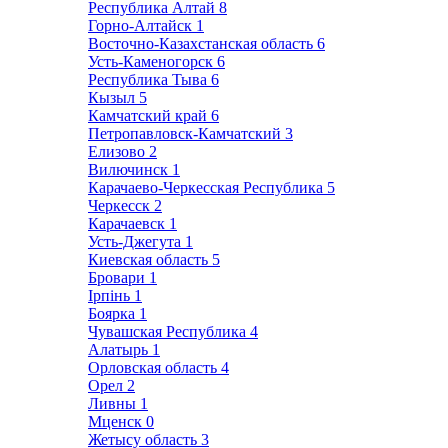
Республика Алтай
8
Горно-Алтайск
1
Восточно-Казахстанская область
6
Усть-Каменогорск
6
Республика Тыва
6
Кызыл
5
Камчатский край
6
Петропавловск-Камчатский
3
Елизово
2
Вилючинск
1
Карачаево-Черкесская Республика
5
Черкесск
2
Карачаевск
1
Усть-Джегута
1
Киевская область
5
Бровари
1
Ірпінь
1
Боярка
1
Чувашская Республика
4
Алатырь
1
Орловская область
4
Орел
2
Ливны
1
Мценск
0
Жетысу область
3