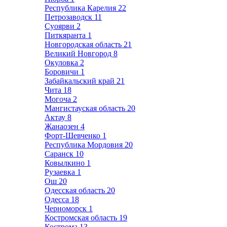
Республика Карелия
22
Петрозаводск
11
Суоярви
2
Питкяранта
1
Новгородская область
21
Великий Новгород
8
Окуловка
2
Боровичи
1
Забайкальский край
21
Чита
18
Могоча
2
Мангистауская область
20
Актау
8
Жанаозен
4
Форт-Шевченко
1
Республика Мордовия
20
Саранск
10
Ковылкино
1
Рузаевка
1
Ош
20
Одесская область
20
Одесса
18
Черноморск
1
Костромская область
19
Кострома
13