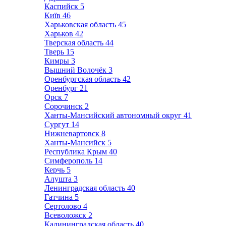
Каспийск
5
Київ
46
Харьковская область
45
Харьков
42
Тверская область
44
Тверь
15
Кимры
3
Вышний Волочёк
3
Оренбургская область
42
Оренбург
21
Орск
7
Сорочинск
2
Ханты-Мансийский автономный округ
41
Сургут
14
Нижневартовск
8
Ханты-Мансийск
5
Республика Крым
40
Симферополь
14
Керчь
5
Алушта
3
Ленинградская область
40
Гатчина
5
Сертолово
4
Всеволожск
2
Калининградская область
40