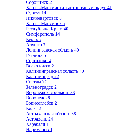
Сорочинск
2
Ханты-Мансийский автономный округ
41
Сургут
14
Нижневартовск
8
Ханты-Мансийск
5
Республика Крым
40
Симферополь
14
Керчь
5
Алушта
3
Ленинградская область
40
Гатчина
5
Сертолово
4
Всеволожск
2
Калининградская область
40
Калининград
22
Светлый
2
Зеленоградск
2
Воронежская область
39
Воронеж
28
Борисоглебск
2
Калач
2
Астраханская область
38
Астрахань
24
Харабали
1
Нариманов
1