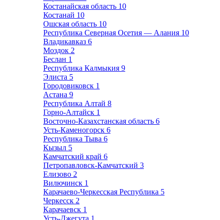
Костанайская область
10
Костанай
10
Ошская область
10
Республика Северная Осетия — Алания
10
Владикавказ
6
Моздок
2
Беслан
1
Республика Калмыкия
9
Элиста
5
Городовиковск
1
Астана
9
Республика Алтай
8
Горно-Алтайск
1
Восточно-Казахстанская область
6
Усть-Каменогорск
6
Республика Тыва
6
Кызыл
5
Камчатский край
6
Петропавловск-Камчатский
3
Елизово
2
Вилючинск
1
Карачаево-Черкесская Республика
5
Черкесск
2
Карачаевск
1
Усть-Джегута
1