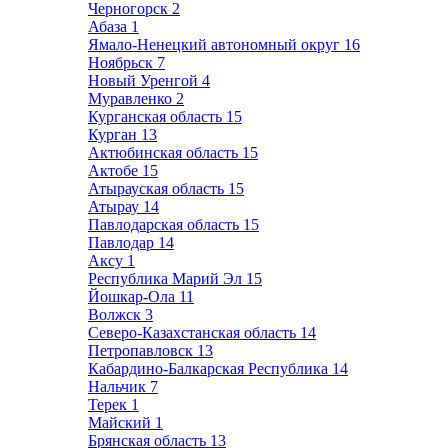
Черногорск
2
Абаза
1
Ямало-Ненецкий автономный округ
16
Ноябрьск
7
Новый Уренгой
4
Муравленко
2
Курганская область
15
Курган
13
Актюбинская область
15
Актобе
15
Атырауская область
15
Атырау
14
Павлодарская область
15
Павлодар
14
Аксу
1
Республика Марий Эл
15
Йошкар-Ола
11
Волжск
3
Северо-Казахстанская область
14
Петропавловск
13
Кабардино-Балкарская Республика
14
Нальчик
7
Терек
1
Майский
1
Брянская область
13