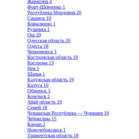
Жанаозен
4
Форт-Шевченко
1
Республика Мордовия
20
Саранск
10
Ковылкино
1
Рузаевка
1
Ош
20
Одесская область
20
Одесса
18
Черноморск
1
Костромская область
19
Кострома
13
Нея
1
Шарья
1
Калужская область
19
Калуга
10
Обнинск
3
Козельск
1
Абай область
19
Семей
18
Чувашская Республика — Чувашия
19
Чебоксары
15
Канаш
2
Новочебоксарск
1
Ташкентская область
18