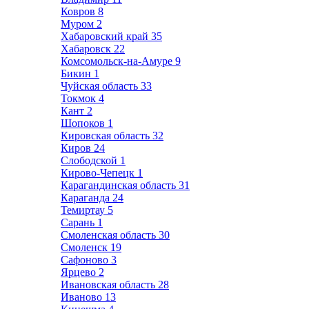
Ковров
8
Муром
2
Хабаровский край
35
Хабаровск
22
Комсомольск-на-Амуре
9
Бикин
1
Чуйская область
33
Токмок
4
Кант
2
Шопоков
1
Кировская область
32
Киров
24
Слободской
1
Кирово-Чепецк
1
Карагандинская область
31
Караганда
24
Темиртау
5
Сарань
1
Смоленская область
30
Смоленск
19
Сафоново
3
Ярцево
2
Ивановская область
28
Иваново
13