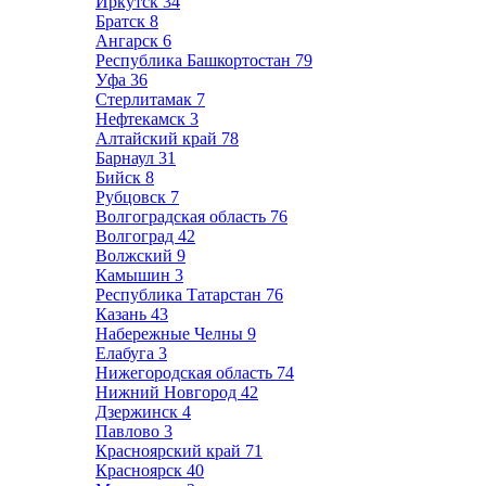
Иркутск
34
Братск
8
Ангарск
6
Республика Башкортостан
79
Уфа
36
Стерлитамак
7
Нефтекамск
3
Алтайский край
78
Барнаул
31
Бийск
8
Рубцовск
7
Волгоградская область
76
Волгоград
42
Волжский
9
Камышин
3
Республика Татарстан
76
Казань
43
Набережные Челны
9
Елабуга
3
Нижегородская область
74
Нижний Новгород
42
Дзержинск
4
Павлово
3
Красноярский край
71
Красноярск
40