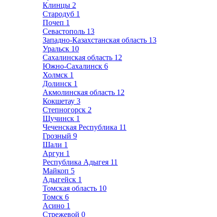
Клинцы
2
Стародуб
1
Почеп
1
Севастополь
13
Западно-Казахстанская область
13
Уральск
10
Сахалинская область
12
Южно-Сахалинск
6
Холмск
1
Долинск
1
Акмолинская область
12
Кокшетау
3
Степногорск
2
Щучинск
1
Чеченская Республика
11
Грозный
9
Шали
1
Аргун
1
Республика Адыгея
11
Майкоп
5
Адыгейск
1
Томская область
10
Томск
6
Асино
1
Стрежевой
0