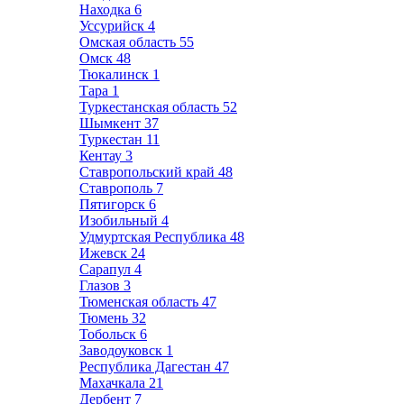
Находка
6
Уссурийск
4
Омская область
55
Омск
48
Тюкалинск
1
Тара
1
Туркестанская область
52
Шымкент
37
Туркестан
11
Кентау
3
Ставропольский край
48
Ставрополь
7
Пятигорск
6
Изобильный
4
Удмуртская Республика
48
Ижевск
24
Сарапул
4
Глазов
3
Тюменская область
47
Тюмень
32
Тобольск
6
Заводоуковск
1
Республика Дагестан
47
Махачкала
21
Дербент
7