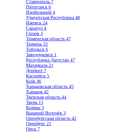
Ставрополь
7
Пятигорск
6
Изобильный
4
Удмуртская Республика
48
Ижевск
24
Сарапул
4
Глазов
3
Тюменская область
47
Тюмень
32
Тобольск
6
Заводоуковск
1
Республика Дагестан
47
Махачкала
21
Дербент
7
Каспийск
5
Київ
46
Харьковская область
45
Харьков
42
Тверская область
44
Тверь
15
Кимры
3
Вышний Волочёк
3
Оренбургская область
42
Оренбург
21
Орск
7