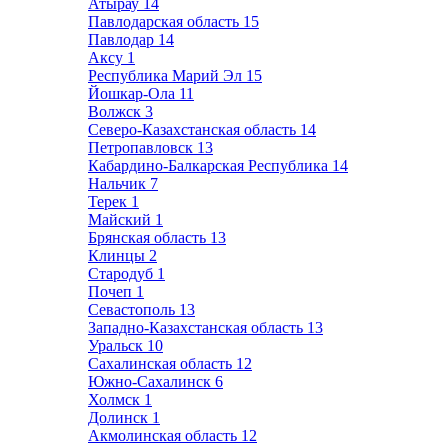
Атырау
14
Павлодарская область
15
Павлодар
14
Аксу
1
Республика Марий Эл
15
Йошкар-Ола
11
Волжск
3
Северо-Казахстанская область
14
Петропавловск
13
Кабардино-Балкарская Республика
14
Нальчик
7
Терек
1
Майский
1
Брянская область
13
Клинцы
2
Стародуб
1
Почеп
1
Севастополь
13
Западно-Казахстанская область
13
Уральск
10
Сахалинская область
12
Южно-Сахалинск
6
Холмск
1
Долинск
1
Акмолинская область
12