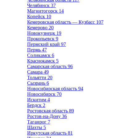
Челябинск
37
Магнитогорск
14
Копейск
10
Кемеровская область — Кузбасс
107
Кемерово
20
Новокузнецк
19
Прокопьевск
9
Пермский край
97
Пермь
47
Соликамск
6
Краснокамск
5
Самарская область
96
Самара
49
Тольятти
20
Сызрань
6
Новосибирская область
94
Новосибирск
70
Искитим
4
Бердск
2
Ростовская область
89
Ростов-на-Дону
36
Таганрог
7
Шахты
5
Иркутская область
81