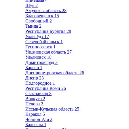
Кинешма
4
Шуя
2
Амурская область
28
Благовещенск
15
Свободный
2
Тында
2
Республика Бурятия
28
Улан-Удэ
17
Северобайкальск
1
Гусиноозерск
1
Ульяновская область
27
Ульяновск
18
Димитровград
3
Барыш
1
Днепропетровская область
26
Днепр
23
Подгородное
1
Республика Коми
26
Сыктывкар
8
Воркута
2
Печора
2
Иссык-Кульская область
25
Каракол
5
Чолпон-Ата
2
Балыкчы
1