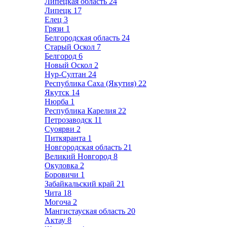
Липецкая область
24
Липецк
17
Елец
3
Грязи
1
Белгородская область
24
Старый Оскол
7
Белгород
6
Новый Оскол
2
Нур-Султан
24
Республика Саха (Якутия)
22
Якутск
14
Нюрба
1
Республика Карелия
22
Петрозаводск
11
Суоярви
2
Питкяранта
1
Новгородская область
21
Великий Новгород
8
Окуловка
2
Боровичи
1
Забайкальский край
21
Чита
18
Могоча
2
Мангистауская область
20
Актау
8