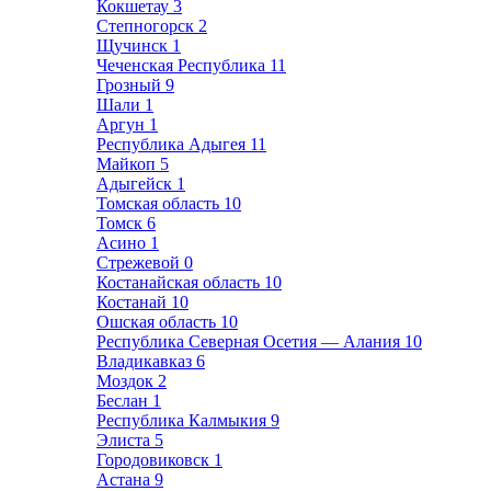
Кокшетау
3
Степногорск
2
Щучинск
1
Чеченская Республика
11
Грозный
9
Шали
1
Аргун
1
Республика Адыгея
11
Майкоп
5
Адыгейск
1
Томская область
10
Томск
6
Асино
1
Стрежевой
0
Костанайская область
10
Костанай
10
Ошская область
10
Республика Северная Осетия — Алания
10
Владикавказ
6
Моздок
2
Беслан
1
Республика Калмыкия
9
Элиста
5
Городовиковск
1
Астана
9