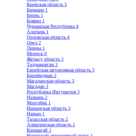
Киевская область
5
Бровари
1
Ірпінь
1
Боярка
1
Чувашская Республика
4
Алатырь
1
Орловская область
4
Орел
2
Ливны
1
Мценск
0
Жетысу область
3
Талдыкорган
3
Еврейская автономная область
3
Биробиджан
2
Магаданская область
3
Магадан
3
Республика Ингушетия
3
Назрань
2
Малгобек
1
Нарынская область
3
Нарын
1
Таласская область
2
Алматинская область
1
Капшагай
1
Чукотский автономный округ
1