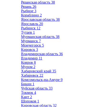
Рязанская область
38
Рязань
26
Рыбное
3
Кораблино
2
Ярославская область
38
Ярославль
20
Рыбинск
12
Тутаев
1
Мурманская область
38
Мурманск
7
Мончегорск
5
Кировск
3
Владимирская область
36
Владимир
11
Ковров
8
Муром
2
Хабаровский край
35
Хабаровск
22
Комсомольск-на-Амуре
9
Бикин
1
Чуйская область
33
Токмок
4
Кант
2
Шопоков
1
Кировская область
32