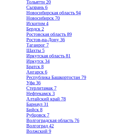
Тольятти
20
Сызрань
6
Новосибирская область
94
Новосибирск
70
Искитим
4
Бердск
2
Ростовская область
89
Ростов-на-Дону
36
Таганрог
7
Шахты
5
Иркутская область
81
Иркутск
34
Братск
8
Ангарск
6
Республика Башкортостан
79
Уфа
36
Стерлитамак
7
Нефтекамск
3
Алтайский край
78
Барнаул
31
Бийск
8
Рубцовск
7
Волгоградская область
76
Волгоград
42
Волжский
9