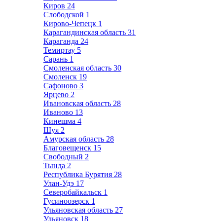
Киров
24
Слободской
1
Кирово-Чепецк
1
Карагандинская область
31
Караганда
24
Темиртау
5
Сарань
1
Смоленская область
30
Смоленск
19
Сафоново
3
Ярцево
2
Ивановская область
28
Иваново
13
Кинешма
4
Шуя
2
Амурская область
28
Благовещенск
15
Свободный
2
Тында
2
Республика Бурятия
28
Улан-Удэ
17
Северобайкальск
1
Гусиноозерск
1
Ульяновская область
27
Ульяновск
18