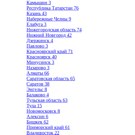
Камышин
3
Республика Татарстан
76
Казань
43
Набережные Челны
9
Елабуга
3
Нижегородская область
74
Нижний Новгород
42
Дзержинск
4
Павлово
3
Красноярский край
71
Красноярск
40
Минусинск
3
Назарово
3
Алматы
66
Саратовская область
65
Саратов
38
Энгельс
8
Балаково
4
Тульская область
63
Тула
15
Новомосковск
8
Алексин
6
Бишкек
62
Приморский край
61
Владивосток
22