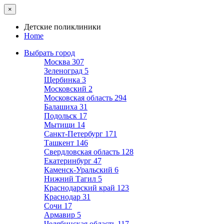
×
Детские поликлиники
Home
Выбрать город
Москва
307
Зеленоград
5
Щербинка
3
Московский
2
Московская область
294
Балашиха
31
Подольск
17
Мытищи
14
Санкт-Петербург
171
Ташкент
146
Свердловская область
128
Екатеринбург
47
Каменск-Уральский
6
Нижний Тагил
5
Краснодарский край
123
Краснодар
31
Сочи
17
Армавир
5
Челябинская область
117