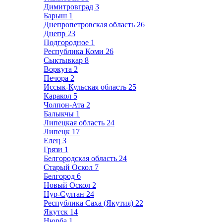
Димитровград
3
Барыш
1
Днепропетровская область
26
Днепр
23
Подгородное
1
Республика Коми
26
Сыктывкар
8
Воркута
2
Печора
2
Иссык-Кульская область
25
Каракол
5
Чолпон-Ата
2
Балыкчы
1
Липецкая область
24
Липецк
17
Елец
3
Грязи
1
Белгородская область
24
Старый Оскол
7
Белгород
6
Новый Оскол
2
Нур-Султан
24
Республика Саха (Якутия)
22
Якутск
14
Нюрба
1