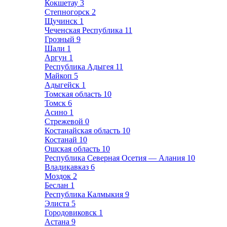
Кокшетау
3
Степногорск
2
Щучинск
1
Чеченская Республика
11
Грозный
9
Шали
1
Аргун
1
Республика Адыгея
11
Майкоп
5
Адыгейск
1
Томская область
10
Томск
6
Асино
1
Стрежевой
0
Костанайская область
10
Костанай
10
Ошская область
10
Республика Северная Осетия — Алания
10
Владикавказ
6
Моздок
2
Беслан
1
Республика Калмыкия
9
Элиста
5
Городовиковск
1
Астана
9