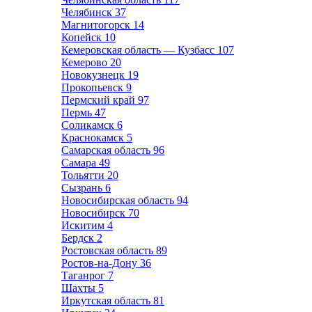
Челябинск
37
Магнитогорск
14
Копейск
10
Кемеровская область — Кузбасс
107
Кемерово
20
Новокузнецк
19
Прокопьевск
9
Пермский край
97
Пермь
47
Соликамск
6
Краснокамск
5
Самарская область
96
Самара
49
Тольятти
20
Сызрань
6
Новосибирская область
94
Новосибирск
70
Искитим
4
Бердск
2
Ростовская область
89
Ростов-на-Дону
36
Таганрог
7
Шахты
5
Иркутская область
81