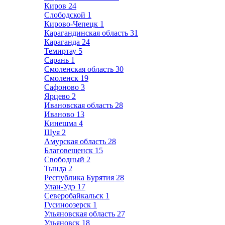
Киров
24
Слободской
1
Кирово-Чепецк
1
Карагандинская область
31
Караганда
24
Темиртау
5
Сарань
1
Смоленская область
30
Смоленск
19
Сафоново
3
Ярцево
2
Ивановская область
28
Иваново
13
Кинешма
4
Шуя
2
Амурская область
28
Благовещенск
15
Свободный
2
Тында
2
Республика Бурятия
28
Улан-Удэ
17
Северобайкальск
1
Гусиноозерск
1
Ульяновская область
27
Ульяновск
18