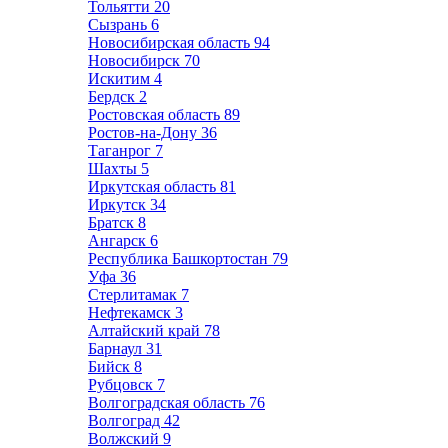
Тольятти
20
Сызрань
6
Новосибирская область
94
Новосибирск
70
Искитим
4
Бердск
2
Ростовская область
89
Ростов-на-Дону
36
Таганрог
7
Шахты
5
Иркутская область
81
Иркутск
34
Братск
8
Ангарск
6
Республика Башкортостан
79
Уфа
36
Стерлитамак
7
Нефтекамск
3
Алтайский край
78
Барнаул
31
Бийск
8
Рубцовск
7
Волгоградская область
76
Волгоград
42
Волжский
9