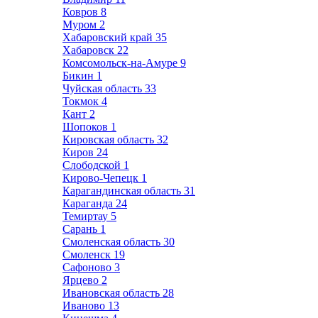
Ковров
8
Муром
2
Хабаровский край
35
Хабаровск
22
Комсомольск-на-Амуре
9
Бикин
1
Чуйская область
33
Токмок
4
Кант
2
Шопоков
1
Кировская область
32
Киров
24
Слободской
1
Кирово-Чепецк
1
Карагандинская область
31
Караганда
24
Темиртау
5
Сарань
1
Смоленская область
30
Смоленск
19
Сафоново
3
Ярцево
2
Ивановская область
28
Иваново
13