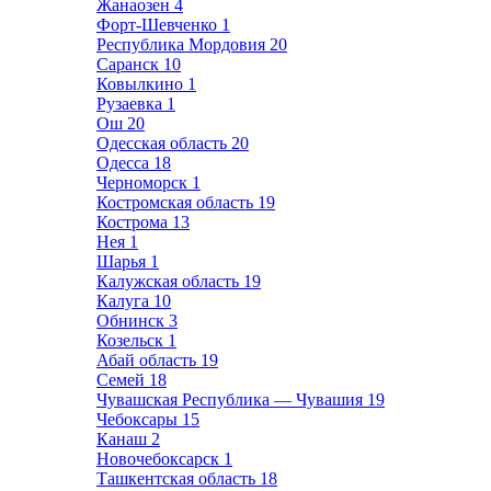
Жанаозен
4
Форт-Шевченко
1
Республика Мордовия
20
Саранск
10
Ковылкино
1
Рузаевка
1
Ош
20
Одесская область
20
Одесса
18
Черноморск
1
Костромская область
19
Кострома
13
Нея
1
Шарья
1
Калужская область
19
Калуга
10
Обнинск
3
Козельск
1
Абай область
19
Семей
18
Чувашская Республика — Чувашия
19
Чебоксары
15
Канаш
2
Новочебоксарск
1
Ташкентская область
18