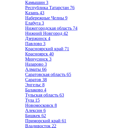
Камышин
3
Республика Татарстан
76
Казань
43
Набережные Челны
9
Елабуга
3
Нижегородская область
74
Нижний Новгород
42
Дзержинск
4
Павлово
3
Красноярский край
71
Красноярск
40
Минусинск
3
Назарово
3
Алматы
66
Саратовская область
65
Саратов
38
Энгельс
8
Балаково
4
Тульская область
63
Тула
15
Новомосковск
8
Алексин
6
Бишкек
62
Приморский край
61
Владивосток
22