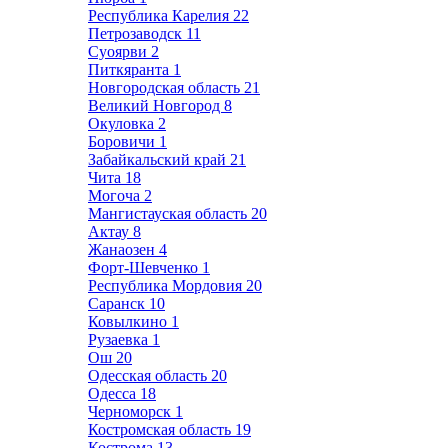
Республика Карелия
22
Петрозаводск
11
Суоярви
2
Питкяранта
1
Новгородская область
21
Великий Новгород
8
Окуловка
2
Боровичи
1
Забайкальский край
21
Чита
18
Могоча
2
Мангистауская область
20
Актау
8
Жанаозен
4
Форт-Шевченко
1
Республика Мордовия
20
Саранск
10
Ковылкино
1
Рузаевка
1
Ош
20
Одесская область
20
Одесса
18
Черноморск
1
Костромская область
19
Кострома
13