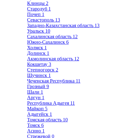
Клинцы
2
Стародуб
1
Почеп
1
Севастополь
13
Западно-Казахстанская область
13
Уральск
10
Сахалинская область
12
Южно-Сахалинск
6
Холмск
1
Долинск
1
Акмолинская область
12
Кокшетау
3
Степногорск
2
Щучинск
1
Чеченская Республика
11
Грозный
9
Шали
1
Аргун
1
Республика Адыгея
11
Майкоп
5
Адыгейск
1
Томская область
10
Томск
6
Асино
1
Стрежевой
0