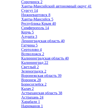
Сорочинск
2
Ханты-Мансийский автономный округ
41
Сургут
14
Нижневартовск
8
Ханты-Мансийск
5
Республика Крым
40
Симферополь
14
Керчь
5
Алушта
3
Ленинградская область
40
Гатчина
5
Сертолово
4
Всеволожск
2
Калининградская область
40
Калининград
22
Светлый
2
Зеленоградск
2
Воронежская область
39
Воронеж
28
Борисоглебск
2
Калач
2
Астраханская область
38
Астрахань
24
Харабали
1
Нариманов
1