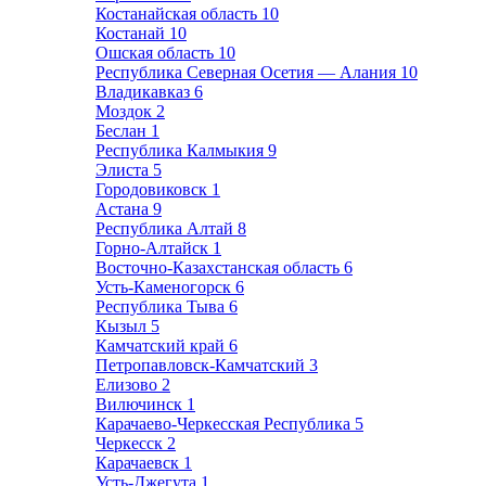
Костанайская область
10
Костанай
10
Ошская область
10
Республика Северная Осетия — Алания
10
Владикавказ
6
Моздок
2
Беслан
1
Республика Калмыкия
9
Элиста
5
Городовиковск
1
Астана
9
Республика Алтай
8
Горно-Алтайск
1
Восточно-Казахстанская область
6
Усть-Каменогорск
6
Республика Тыва
6
Кызыл
5
Камчатский край
6
Петропавловск-Камчатский
3
Елизово
2
Вилючинск
1
Карачаево-Черкесская Республика
5
Черкесск
2
Карачаевск
1
Усть-Джегута
1