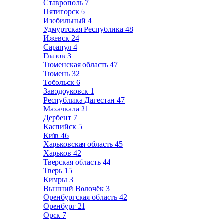
Ставрополь
7
Пятигорск
6
Изобильный
4
Удмуртская Республика
48
Ижевск
24
Сарапул
4
Глазов
3
Тюменская область
47
Тюмень
32
Тобольск
6
Заводоуковск
1
Республика Дагестан
47
Махачкала
21
Дербент
7
Каспийск
5
Київ
46
Харьковская область
45
Харьков
42
Тверская область
44
Тверь
15
Кимры
3
Вышний Волочёк
3
Оренбургская область
42
Оренбург
21
Орск
7