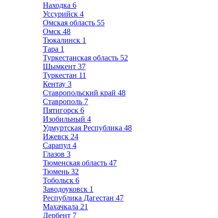
Находка
6
Уссурийск
4
Омская область
55
Омск
48
Тюкалинск
1
Тара
1
Туркестанская область
52
Шымкент
37
Туркестан
11
Кентау
3
Ставропольский край
48
Ставрополь
7
Пятигорск
6
Изобильный
4
Удмуртская Республика
48
Ижевск
24
Сарапул
4
Глазов
3
Тюменская область
47
Тюмень
32
Тобольск
6
Заводоуковск
1
Республика Дагестан
47
Махачкала
21
Дербент
7