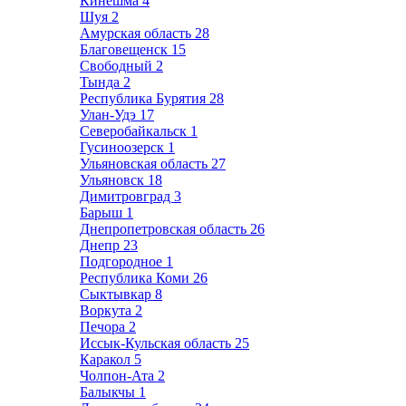
Кинешма
4
Шуя
2
Амурская область
28
Благовещенск
15
Свободный
2
Тында
2
Республика Бурятия
28
Улан-Удэ
17
Северобайкальск
1
Гусиноозерск
1
Ульяновская область
27
Ульяновск
18
Димитровград
3
Барыш
1
Днепропетровская область
26
Днепр
23
Подгородное
1
Республика Коми
26
Сыктывкар
8
Воркута
2
Печора
2
Иссык-Кульская область
25
Каракол
5
Чолпон-Ата
2
Балыкчы
1