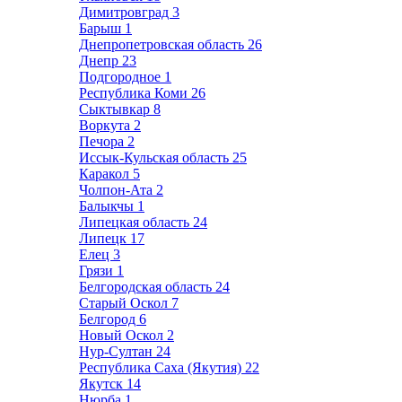
Димитровград
3
Барыш
1
Днепропетровская область
26
Днепр
23
Подгородное
1
Республика Коми
26
Сыктывкар
8
Воркута
2
Печора
2
Иссык-Кульская область
25
Каракол
5
Чолпон-Ата
2
Балыкчы
1
Липецкая область
24
Липецк
17
Елец
3
Грязи
1
Белгородская область
24
Старый Оскол
7
Белгород
6
Новый Оскол
2
Нур-Султан
24
Республика Саха (Якутия)
22
Якутск
14
Нюрба
1