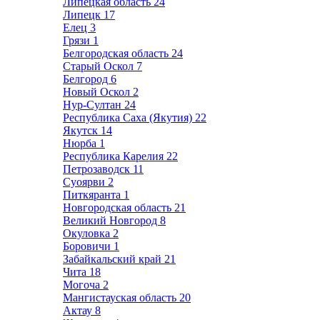
Липецкая область
24
Липецк
17
Елец
3
Грязи
1
Белгородская область
24
Старый Оскол
7
Белгород
6
Новый Оскол
2
Нур-Султан
24
Республика Саха (Якутия)
22
Якутск
14
Нюрба
1
Республика Карелия
22
Петрозаводск
11
Суоярви
2
Питкяранта
1
Новгородская область
21
Великий Новгород
8
Окуловка
2
Боровичи
1
Забайкальский край
21
Чита
18
Могоча
2
Мангистауская область
20
Актау
8