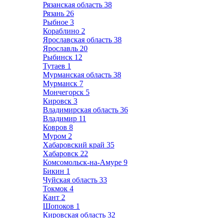
Рязанская область
38
Рязань
26
Рыбное
3
Кораблино
2
Ярославская область
38
Ярославль
20
Рыбинск
12
Тутаев
1
Мурманская область
38
Мурманск
7
Мончегорск
5
Кировск
3
Владимирская область
36
Владимир
11
Ковров
8
Муром
2
Хабаровский край
35
Хабаровск
22
Комсомольск-на-Амуре
9
Бикин
1
Чуйская область
33
Токмок
4
Кант
2
Шопоков
1
Кировская область
32