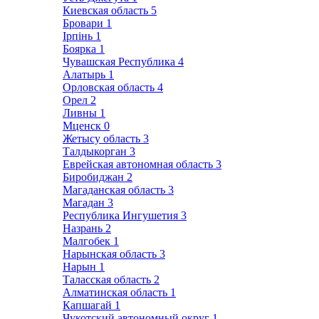
Киевская область
5
Бровари
1
Ірпінь
1
Боярка
1
Чувашская Республика
4
Алатырь
1
Орловская область
4
Орел
2
Ливны
1
Мценск
0
Жетысу область
3
Талдыкорган
3
Еврейская автономная область
3
Биробиджан
2
Магаданская область
3
Магадан
3
Республика Ингушетия
3
Назрань
2
Малгобек
1
Нарынская область
3
Нарын
1
Таласская область
2
Алматинская область
1
Капшагай
1
Чукотский автономный округ
1