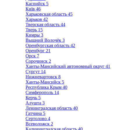
Каспийск
5
Київ
46
Харьковская область
45
Харьков
42
Тверская область
44
Тверь
15
Кимры
3
Вышний Волочёк
3
Оренбургская область
42
Оренбург
21
Орск
7
Сорочинск
2
Ханты-Мансийский автономный округ
41
Сургут
14
Нижневартовск
8
Ханты-Мансийск
5
Республика Крым
40
Симферополь
14
Керчь
5
Алушта
3
Ленинградская область
40
Гатчина
5
Сертолово
4
Всеволожск
2
Калининградская область
40