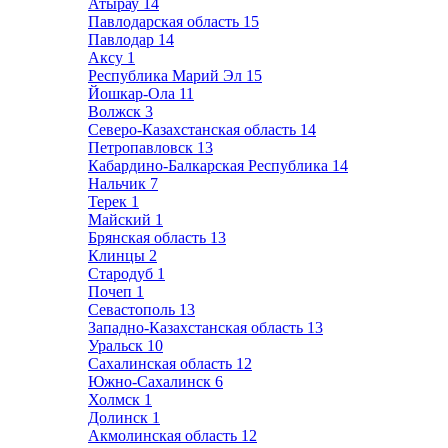
Атырау
14
Павлодарская область
15
Павлодар
14
Аксу
1
Республика Марий Эл
15
Йошкар-Ола
11
Волжск
3
Северо-Казахстанская область
14
Петропавловск
13
Кабардино-Балкарская Республика
14
Нальчик
7
Терек
1
Майский
1
Брянская область
13
Клинцы
2
Стародуб
1
Почеп
1
Севастополь
13
Западно-Казахстанская область
13
Уральск
10
Сахалинская область
12
Южно-Сахалинск
6
Холмск
1
Долинск
1
Акмолинская область
12