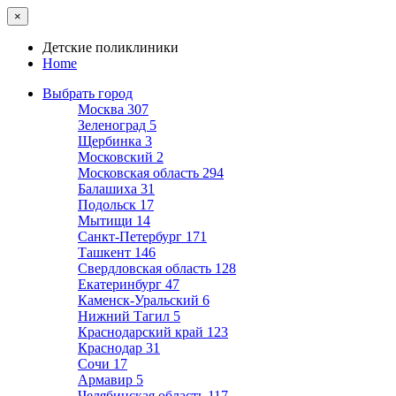
×
Детские поликлиники
Home
Выбрать город
Москва
307
Зеленоград
5
Щербинка
3
Московский
2
Московская область
294
Балашиха
31
Подольск
17
Мытищи
14
Санкт-Петербург
171
Ташкент
146
Свердловская область
128
Екатеринбург
47
Каменск-Уральский
6
Нижний Тагил
5
Краснодарский край
123
Краснодар
31
Сочи
17
Армавир
5
Челябинская область
117