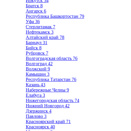
Иркутск
34
Братск
8
Ангарск
6
Республика Башкортостан
79
Уфа
36
Стерлитамак
7
Нефтекамск
3
Алтайский край
78
Барнаул
31
Бийск
8
Рубцовск
7
Волгоградская область
76
Волгоград
42
Волжский
9
Камышин
3
Республика Татарстан
76
Казань
43
Набережные Челны
9
Елабуга
3
Нижегородская область
74
Нижний Новгород
42
Дзержинск
4
Павлово
3
Красноярский край
71
Красноярск
40