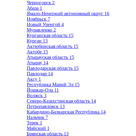
Черногорск
2
Абаза
1
Ямало-Ненецкий автономный округ
16
Ноябрьск
7
Новый Уренгой
4
Муравленко
2
Курганская область
15
Курган
13
Актюбинская область
15
Актобе
15
Атырауская область
15
Атырау
14
Павлодарская область
15
Павлодар
14
Аксу
1
Республика Марий Эл
15
Йошкар-Ола
11
Волжск
3
Северо-Казахстанская область
14
Петропавловск
13
Кабардино-Балкарская Республика
14
Нальчик
7
Терек
1
Майский
1
Брянская область
13