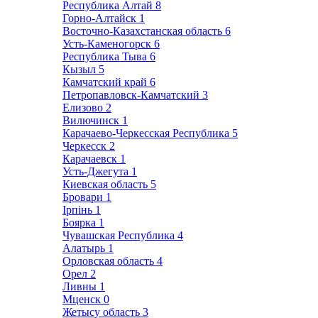
Республика Алтай
8
Горно-Алтайск
1
Восточно-Казахстанская область
6
Усть-Каменогорск
6
Республика Тыва
6
Кызыл
5
Камчатский край
6
Петропавловск-Камчатский
3
Елизово
2
Вилючинск
1
Карачаево-Черкесская Республика
5
Черкесск
2
Карачаевск
1
Усть-Джегута
1
Киевская область
5
Бровари
1
Ірпінь
1
Боярка
1
Чувашская Республика
4
Алатырь
1
Орловская область
4
Орел
2
Ливны
1
Мценск
0
Жетысу область
3