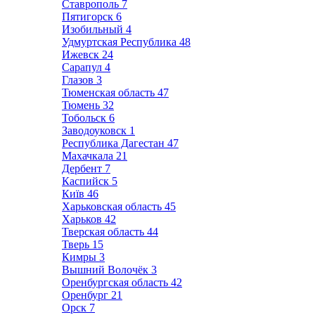
Ставрополь
7
Пятигорск
6
Изобильный
4
Удмуртская Республика
48
Ижевск
24
Сарапул
4
Глазов
3
Тюменская область
47
Тюмень
32
Тобольск
6
Заводоуковск
1
Республика Дагестан
47
Махачкала
21
Дербент
7
Каспийск
5
Київ
46
Харьковская область
45
Харьков
42
Тверская область
44
Тверь
15
Кимры
3
Вышний Волочёк
3
Оренбургская область
42
Оренбург
21
Орск
7