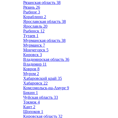
Рязанская область
38
Рязань
26
Рыбное
3
Кораблино
2
Ярославская область
38
Ярославль
20
Рыбинск
12
Тутаев
1
Мурманская область
38
Мурманск
7
Мончегорск
5
Кировск
3
Владимирская область
36
Владимир
11
Ковров
8
Муром
2
Хабаровский край
35
Хабаровск
22
Комсомольск-на-Амуре
9
Бикин
1
Чуйская область
33
Токмок
4
Кант
2
Шопоков
1
Кировская область
32