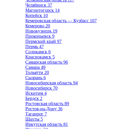
Челябинск
37
Магнитогорск
14
Копейск
10
Кемеровская область — Кузбасс
107
Кемерово
20
Новокузнецк
19
Прокопьевск
9
Пермский край
97
Пермь
47
Соликамск
6
Краснокамск
5
Самарская область
96
Самара
49
Тольятти
20
Сызрань
6
Новосибирская область
94
Новосибирск
70
Искитим
4
Бердск
2
Ростовская область
89
Ростов-на-Дону
36
Таганрог
7
Шахты
5
Иркутская область
81