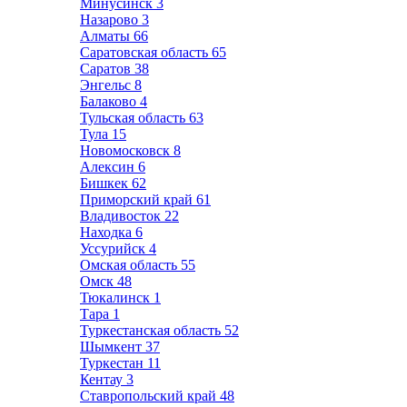
Минусинск
3
Назарово
3
Алматы
66
Саратовская область
65
Саратов
38
Энгельс
8
Балаково
4
Тульская область
63
Тула
15
Новомосковск
8
Алексин
6
Бишкек
62
Приморский край
61
Владивосток
22
Находка
6
Уссурийск
4
Омская область
55
Омск
48
Тюкалинск
1
Тара
1
Туркестанская область
52
Шымкент
37
Туркестан
11
Кентау
3
Ставропольский край
48