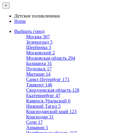
×
Детские поликлиники
Home
Выбрать город
Москва
307
Зеленоград
5
Щербинка
3
Московский
2
Московская область
294
Балашиха
31
Подольск
17
Мытищи
14
Санкт-Петербург
171
Ташкент
146
Свердловская область
128
Екатеринбург
47
Каменск-Уральский
6
Нижний Тагил
5
Краснодарский край
123
Краснодар
31
Сочи
17
Армавир
5
Челябинская область
117