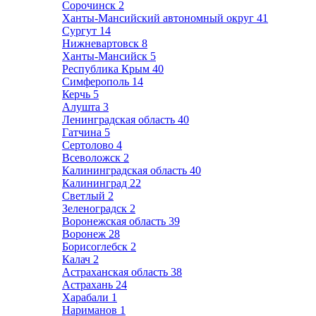
Сорочинск
2
Ханты-Мансийский автономный округ
41
Сургут
14
Нижневартовск
8
Ханты-Мансийск
5
Республика Крым
40
Симферополь
14
Керчь
5
Алушта
3
Ленинградская область
40
Гатчина
5
Сертолово
4
Всеволожск
2
Калининградская область
40
Калининград
22
Светлый
2
Зеленоградск
2
Воронежская область
39
Воронеж
28
Борисоглебск
2
Калач
2
Астраханская область
38
Астрахань
24
Харабали
1
Нариманов
1