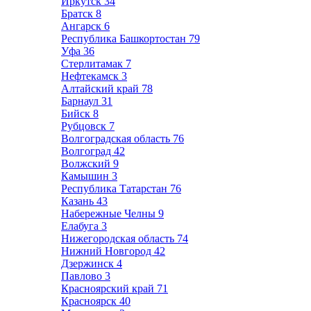
Иркутск
34
Братск
8
Ангарск
6
Республика Башкортостан
79
Уфа
36
Стерлитамак
7
Нефтекамск
3
Алтайский край
78
Барнаул
31
Бийск
8
Рубцовск
7
Волгоградская область
76
Волгоград
42
Волжский
9
Камышин
3
Республика Татарстан
76
Казань
43
Набережные Челны
9
Елабуга
3
Нижегородская область
74
Нижний Новгород
42
Дзержинск
4
Павлово
3
Красноярский край
71
Красноярск
40