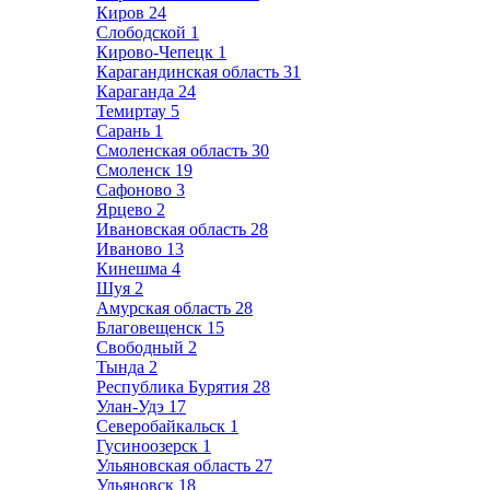
Киров
24
Слободской
1
Кирово-Чепецк
1
Карагандинская область
31
Караганда
24
Темиртау
5
Сарань
1
Смоленская область
30
Смоленск
19
Сафоново
3
Ярцево
2
Ивановская область
28
Иваново
13
Кинешма
4
Шуя
2
Амурская область
28
Благовещенск
15
Свободный
2
Тында
2
Республика Бурятия
28
Улан-Удэ
17
Северобайкальск
1
Гусиноозерск
1
Ульяновская область
27
Ульяновск
18