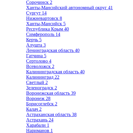
Сорочинск
2
Ханты-Мансийский автономный округ
41
Сургут
14
Нижневартовск
8
Ханты-Мансийск
5
Республика Крым
40
Симферополь
14
Керчь
5
Алушта
3
Ленинградская область
40
Гатчина
5
Сертолово
4
Всеволожск
2
Калининградская область
40
Калининград
22
Светлый
2
Зеленоградск
2
Воронежская область
39
Воронеж
28
Борисоглебск
2
Калач
2
Астраханская область
38
Астрахань
24
Харабали
1
Нариманов
1