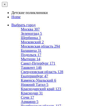
×
Детские поликлиники
Home
Выбрать город
Москва
307
Зеленоград
5
Щербинка
3
Московский
2
Московская область
294
Балашиха
31
Подольск
17
Мытищи
14
Санкт-Петербург
171
Ташкент
146
Свердловская область
128
Екатеринбург
47
Каменск-Уральский
6
Нижний Тагил
5
Краснодарский край
123
Краснодар
31
Сочи
17
Армавир
5
Челябинская область
117