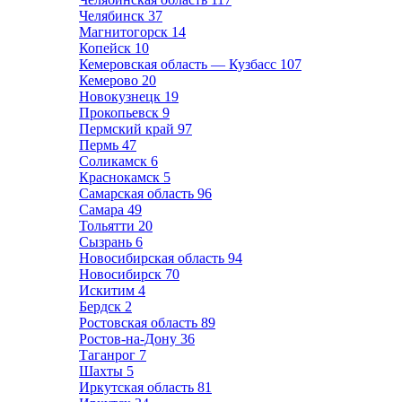
Челябинск
37
Магнитогорск
14
Копейск
10
Кемеровская область — Кузбасс
107
Кемерово
20
Новокузнецк
19
Прокопьевск
9
Пермский край
97
Пермь
47
Соликамск
6
Краснокамск
5
Самарская область
96
Самара
49
Тольятти
20
Сызрань
6
Новосибирская область
94
Новосибирск
70
Искитим
4
Бердск
2
Ростовская область
89
Ростов-на-Дону
36
Таганрог
7
Шахты
5
Иркутская область
81