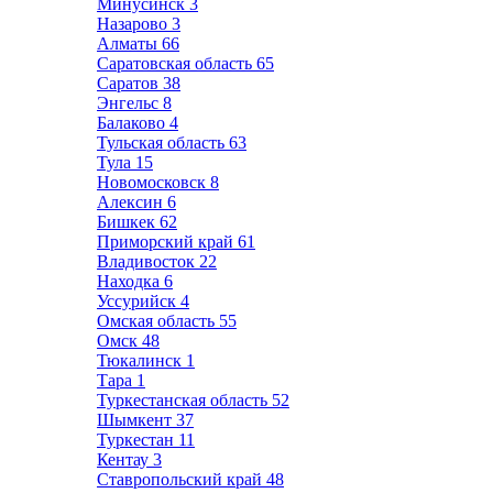
Минусинск
3
Назарово
3
Алматы
66
Саратовская область
65
Саратов
38
Энгельс
8
Балаково
4
Тульская область
63
Тула
15
Новомосковск
8
Алексин
6
Бишкек
62
Приморский край
61
Владивосток
22
Находка
6
Уссурийск
4
Омская область
55
Омск
48
Тюкалинск
1
Тара
1
Туркестанская область
52
Шымкент
37
Туркестан
11
Кентау
3
Ставропольский край
48