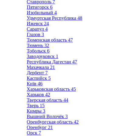
Ставрополь
7
Пятигорск
6
Изобильный
4
Удмуртская Республика
48
Ижевск
24
Сарапул
4
Глазов
3
Тюменская область
47
Тюмень
32
Тобольск
6
Заводоуковск
1
Республика Дагестан
47
Махачкала
21
Дербент
7
Каспийск
5
Київ
46
Харьковская область
45
Харьков
42
Тверская область
44
Тверь
15
Кимры
3
Вышний Волочёк
3
Оренбургская область
42
Оренбург
21
Орск
7