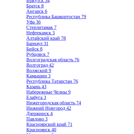
Иркутск
34
Братск
8
Ангарск
6
Республика Башкортостан
79
Уфа
36
Стерлитамак
7
Нефтекамск
3
Алтайский край
78
Барнаул
31
Бийск
8
Рубцовск
7
Волгоградская область
76
Волгоград
42
Волжский
9
Камышин
3
Республика Татарстан
76
Казань
43
Набережные Челны
9
Елабуга
3
Нижегородская область
74
Нижний Новгород
42
Дзержинск
4
Павлово
3
Красноярский край
71
Красноярск
40