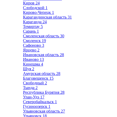
Киров
24
Слободской
1
Кирово-Чепецк
1
Карагандинская область
31
Караганда
24
Темиртау
5
Сарань
1
Смоленская область
30
Смоленск
19
Сафоново
3
Ярцево
2
Ивановская область
28
Иваново
13
Кинешма
4
Шуя
2
Амурская область
28
Благовещенск
15
Свободный
2
Тында
2
Республика Бурятия
28
Улан-Удэ
17
Северобайкальск
1
Гусиноозерск
1
Ульяновская область
27
Ульяновск
18