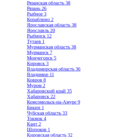
Рязанская область
38
Рязань
26
Рыбное
3
Кораблино
2
Ярославская область
38
Ярославль
20
Рыбинск
12
Тутаев
1
Мурманская область
38
Мурманск
7
Мончегорск
5
Кировск
3
Владимирская область
36
Владимир
11
Ковров
8
Муром
2
Хабаровский край
35
Хабаровск
22
Комсомольск-на-Амуре
9
Бикин
1
Чуйская область
33
Токмок
4
Кант
2
Шопоков
1
Кировская область
32